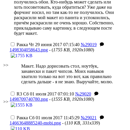
получились обои. Кто-нибудь может сделать или
хоть посоветовать, куда обратиться? Уже даже на
форчонг носил, но там как-то не получилось. Они
раскрасили мой макет из паинта и успокоились,
причём раскрасили не очень хорошо. Собственно,
прикладываю саму картинку, в следующем посте
будет макет.
Ракка
Чт 29 июня 2017 07:15:40
№29019
1498304058643.png
- (
1755 KB, 1920x1080
)
>>
Макет. Надо дорисовать стол, ноутбук,
занавески и пакет чипсов. Моих навыков
хватило только на вот это вот, как правильно
сделать дальше - я не знаю. Выручайте, молю.
R3
Сб 01 июля 2017 07:01:10
№29020
1498709740780.png
- (
1555 KB, 1920x1080
)
>>
Ракка
Сб 01 июля 2017 11:45:29
№29021
14663648885240-mobi.png
- (
110 KB, 331x339
)