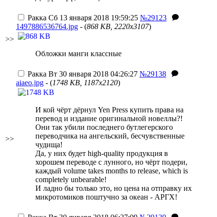
Ракка
Сб 13 января 2018 19:59:25
№29123
1497886536764.jpg
- (
868 KB, 2220x3107
)
>>
Обложки манги классные
Ракка
Вт 30 января 2018 04:26:27
№29138
aiaeo.jpg
- (
1748 KB, 1187x2120
)
И кой чёрт дёрнул Yen Press купить права на
перевод и издание оригинальной новеллы?!
Они так убили последнего бутлегерского
переводчика на ангельский, бесчувственные
>>
чудища!
Да, у них будет high-quality продукция в
хорошем переводе с лунного, но чёрт подери,
каждый volume takes months to release, which is
completely unbearable!
И ладно бы только это, но цена на отправку их
микротомиков поштучно за океан - АРГХ!