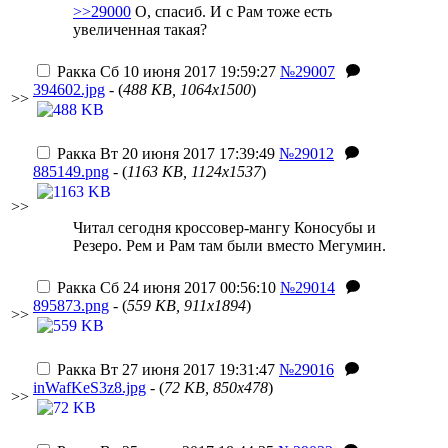
>>29000
О, спасиб. И с Рам тоже есть
увеличенная такая?
Ракка
Сб 10 июня 2017 19:59:27
№29007
394602.jpg
- (
488 KB, 1064x1500
)
>>
Ракка
Вт 20 июня 2017 17:39:49
№29012
885149.png
- (
1163 KB, 1124x1537
)
>>
Читал сегодня кроссовер-мангу Коносубы и
Резеро. Рем и Рам там были вместо Мегумин.
Ракка
Сб 24 июня 2017 00:56:10
№29014
895873.png
- (
559 KB, 911x1894
)
>>
Ракка
Вт 27 июня 2017 19:31:47
№29016
inWafKeS3z8.jpg
- (
72 KB, 850x478
)
>>