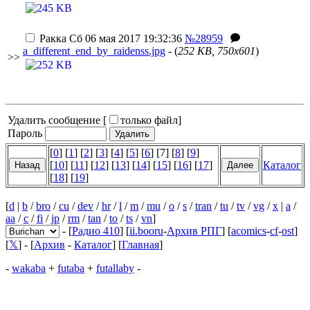
Ракка
Сб 06 мая 2017 19:32:36
№28959
a_different_end_by_raidenss.jpg
- (
252 KB, 750x601
)
>>
Удалить сообщение [
только файл
]
Пароль
[
0
] [
1
] [
2
] [
3
] [
4
] [
5
] [
6
] [7] [
8
] [
9
]
[
10
] [
11
] [
12
] [
13
] [
14
] [
15
] [
16
] [
17
]
Каталог
[
18
] [
19
]
[
d
|
b
/
bro
/
cu
/
dev
/
hr
/
l
/
m
/
mu
/
o
/
s
/
tran
/
tu
/
tv
/
vg
/
x
|
a
/
aa
/
c
/
fi
/
jp
/
rm
/
tan
/
to
/
ts
/
vn
]
- [
Радио 410
] [
ii.booru
-
Архив РПГ
] [
acomics
-
cf
-
ost
]
[
𝕏
] - [
Архив
-
Каталог
] [
Главная
]
-
wakaba
+
futaba
+
futallaby
-