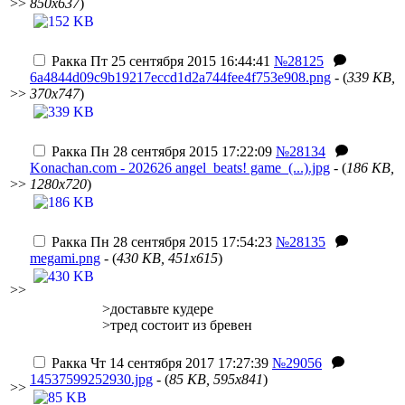
>>
850x637
)
Ракка
Пт 25 сентября 2015 16:44:41
№28125
6a4844d09c9b19217eccd1d2a744fee4f753e908.png
- (
339 KB,
>>
370x747
)
Ракка
Пн 28 сентября 2015 17:22:09
№28134
Konachan.com - 202626 angel_beats! game_(...).jpg
- (
186 KB,
>>
1280x720
)
Ракка
Пн 28 сентября 2015 17:54:23
№28135
megami.png
- (
430 KB, 451x615
)
>>
>доставьте кудере
>тред состоит из бревен
Ракка
Чт 14 сентября 2017 17:27:39
№29056
14537599252930.jpg
- (
85 KB, 595x841
)
>>