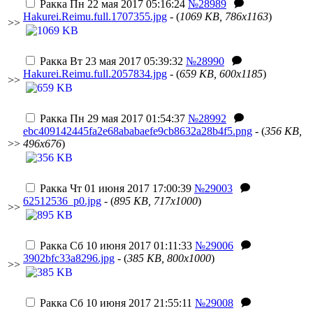
Ракка
Пн 22 мая 2017 05:16:24
№28989
Hakurei.Reimu.full.1707355.jpg
- (
1069 KB, 786x1163
)
>>
Ракка
Вт 23 мая 2017 05:39:32
№28990
Hakurei.Reimu.full.2057834.jpg
- (
659 KB, 600x1185
)
>>
Ракка
Пн 29 мая 2017 01:54:37
№28992
ebc409142445fa2e68ababaefe9cb8632a28b4f5.png
- (
356 KB,
>>
496x676
)
Ракка
Чт 01 июня 2017 17:00:39
№29003
62512536_p0.jpg
- (
895 KB, 717x1000
)
>>
Ракка
Сб 10 июня 2017 01:11:33
№29006
3902bfc33a8296.jpg
- (
385 KB, 800x1000
)
>>
Ракка
Сб 10 июня 2017 21:55:11
№29008