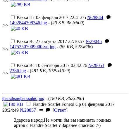
>>
Ракка
Пт 03 февраля 2017 22:41:05
№28844
1402844308346.jpg
- (
40 KB, 482x600
)
>>
Ракка
Вс 27 августа 2017 22:10:57
№29045
14752507009900-vn.jpg
- (
85 KB, 522x696
)
>>
Ракка
Вс 10 сентября 2017 03:42:26
№29051
2386.jpg
- (
481 KB, 1029x1029
)
>>
фывфывфывыфв.png
- (
180 KB, 362x296
)
Flandre Scarlet
Foneol
Ср 01 февраля 2017
20:24:49
№28837
[
Ответ
]
Здарова народ.Не могли бы вы накидать годных
артов с Flandre Scarlet ? Заранее спасибо :^)