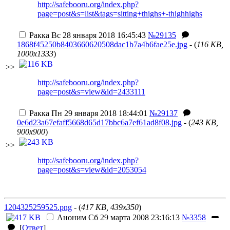
http://safebooru.org/index.php?
page=post&s=list&tags=sitting+thighs+-thighhighs
Ракка
Вс 28 января 2018 16:45:43
№29135
1868f45250b8403660620508dac1b7a4b6fae25e.jpg
- (
116 KB,
1000x1333
)
>>
http://safebooru.org/index.php?
page=post&s=view&id=2433111
Ракка
Пн 29 января 2018 18:44:01
№29137
0e6d23a67efaff5668d65d17bbc6a7ef61ad8f08.jpg
- (
243 KB,
900x900
)
>>
http://safebooru.org/index.php?
page=post&s=view&id=2053054
1204325259525.png
- (
417 KB, 439x350
)
Аноним
Сб 29 марта 2008 23:16:13
№3358
[
Ответ
]