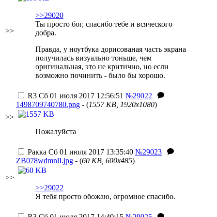
>>29020
Ты просто бог, спасибо тебе и всяческого
>>
добра.
Правда, у ноутбука дорисованая часть экрана
получилась визуально тоньше, чем
оригинальная, это не критично, но если
возможно починить - было бы хорошо.
R3
Сб 01 июля 2017 12:56:51
№29022
1498709740780.png
- (
1557 KB, 1920x1080
)
>>
Пожалуйста
Ракка
Сб 01 июля 2017 13:35:40
№29023
ZB078wdmnlI.jpg
- (
60 KB, 600x485
)
>>
>>29022
Я тебя просто обожаю, огромное спасибо.
R3
Сб 01 июля 2017 14:40:15
№29025