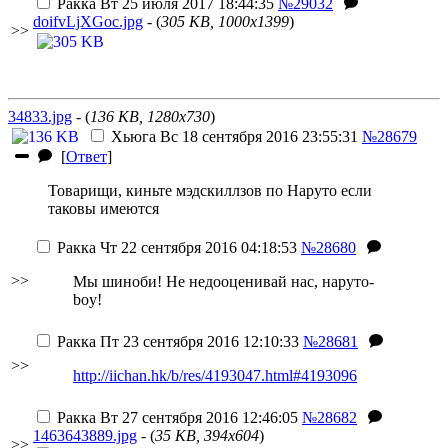
Ракка
Вт 25 июля 2017 18:44:35
№29032
doifvLjXGoc.jpg
- (
305 KB, 1000x1399
)
>>
34833.jpg
- (
136 KB, 1280x730
)
Хьюга
Вс 18 сентября 2016 23:55:31
№28679
[
Ответ
]
Товарищи, киньте мэдскиллзов по Наруто
если
таковы имеются
Ракка
Чт 22 сентября 2016 04:18:53
№28680
>>
Мы шиноби! Не недооценивай нас, наруто-
boy!
Ракка
Пт 23 сентября 2016 12:10:33
№28681
>>
http://iichan.hk/b/res/4193047.html#4193096
Ракка
Вт 27 сентября 2016 12:46:05
№28682
1463643889.jpg
- (
35 KB, 394x604
)
>>