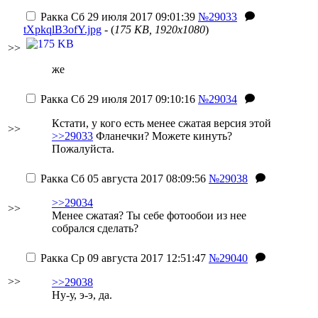
Ракка
Сб 29 июля 2017 09:01:39
№29033
tXpkqlB3ofY.jpg
- (
175 KB, 1920x1080
)
>>
же
Ракка
Сб 29 июля 2017 09:10:16
№29034
Кстати, у кого есть менее сжатая версия этой
>>
>>29033
Фланечки? Можете кинуть?
Пожалуйста.
Ракка
Сб 05 августа 2017 08:09:56
№29038
>>29034
>>
Менее сжатая? Ты себе фотообои из нее
собрался сделать?
Ракка
Ср 09 августа 2017 12:51:47
№29040
>>
>>29038
Ну-у, э-э, да.