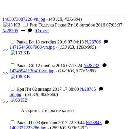
1463073087226-vn.jpg
- (
43 KB, 427x604
)
Рин Тедзука
Ракка
Вт 18 октября 2016 07:03:37
№28705
[
Ответ
]
Ракка
Вт 18 октября 2016 07:04:13
№28706
14715445687900-vn.jpg
- (
133 KB, 1280x905
)
>>
Ракка
Сб 12 ноября 2016 07:13:24
№28732
14745941130410-vn.jpg
- (
108 KB, 577x1385
)
>>
Кря
Пн 02 января 2017 17:38:00
№28785
rin.jpg
- (
63 KB, 800x600
)
>>
А скрины с игры не катят?
Ракка
Пт 03 февраля 2017 22:39:44
№28843
1402327223286.jpg
- (
289 KB, 900x1281
)