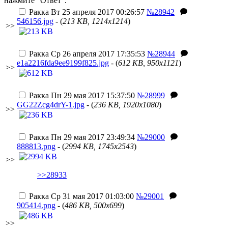
нажмите "Ответ".
Ракка
Вт 25 апреля 2017 00:26:57
№28942
546156.jpg
- (
213 KB, 1214x1214
)
>>
Ракка
Ср 26 апреля 2017 17:35:53
№28944
e1a2216fda9ee9199f825.jpg
- (
612 KB, 950x1121
)
>>
Ракка
Пн 29 мая 2017 15:37:50
№28999
GG22Zcg4drY-1.jpg
- (
236 KB, 1920x1080
)
>>
Ракка
Пн 29 мая 2017 23:49:34
№29000
888813.png
- (
2994 KB, 1745x2543
)
>>
>>28933
Ракка
Ср 31 мая 2017 01:03:00
№29001
905414.png
- (
486 KB, 500x699
)
>>