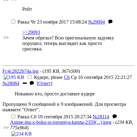
Рейт
Ракка
Чт 23 ноября 2017 15:08:24
№29094
>>29093
>>
Зачем обрезал? Всю оригинальную задумку
порушил, теперь выглядит как просто
срисовка.
Fc4c2822b74a.jpg
- (
195 KB, 367x500
)
Кудере, please
Cb
Ср 16 сентября 2015 22:21:27
№28084
[
Ответ
]
Неважно кто, просто доставьте кудере
Пропущено 9 сообщений и 9 изображений. Для просмотра
нажмите "Ответ".
Ракка
Сб 19 сентября 2015 20:27:34
№28114
Anime-inu-x-boku-ss-roromiya-karuta-2359(...).jpeg
- (
234 KB,
>>
775x964
)