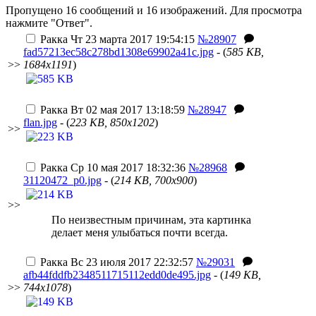
Пропущено 16 сообщений и 16 изображений. Для просмотра
нажмите "Ответ".
Ракка
Чт 23 марта 2017 19:54:15
№28907
fad57213ec58c278bd1308e69902a41c.jpg
- (
585 KB,
>>
1684x1191
)
Ракка
Вт 02 мая 2017 13:18:59
№28947
flan.jpg
- (
223 KB, 850x1202
)
>>
Ракка
Ср 10 мая 2017 18:32:36
№28968
31120472_p0.jpg
- (
214 KB, 700x900
)
>>
По неизвестным причинам, эта картинка
делает меня улыбаться почти всегда.
Ракка
Вс 23 июля 2017 22:32:57
№29031
afb44fddfb2348511715112edd0de495.jpg
- (
149 KB,
>>
744x1078
)