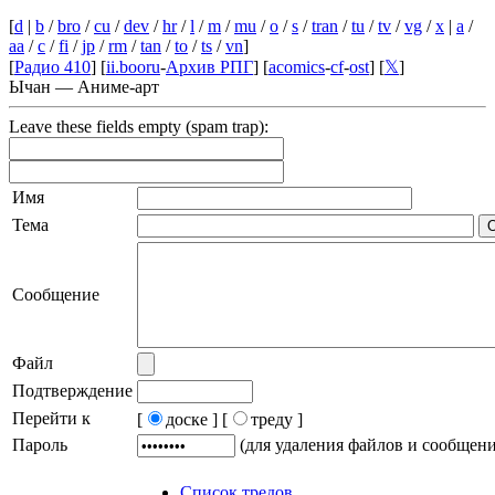
[
d
|
b
/
bro
/
cu
/
dev
/
hr
/
l
/
m
/
mu
/
o
/
s
/
tran
/
tu
/
tv
/
vg
/
x
|
a
/
aa
/
c
/
fi
/
jp
/
rm
/
tan
/
to
/
ts
/
vn
]
[
Радио 410
] [
ii.booru
-
Архив РПГ
] [
acomics
-
cf
-
ost
] [
𝕏
]
Ычан — Аниме-арт
Leave these fields empty (spam trap):
Имя
Тема
Сообщение
Файл
Подтверждение
Перейти к
[
доске ]
[
треду ]
Пароль
(для удаления файлов и сообщен
Список тредов