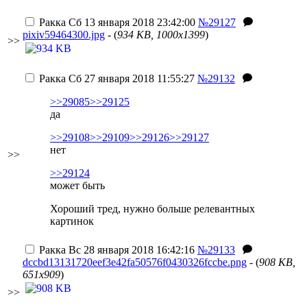
Ракка
Сб 13 января 2018 23:42:00
№29127
pixiv59464300.jpg
- (
934 KB, 1000x1399
)
>>
Ракка
Сб 27 января 2018 11:55:27
№29132
>>29085
>>29125
да
>>29108
>>29109
>>29126
>>29127
нет
>>
>>29124
может быть
Хороший тред, нужно больше релевантных
картинок
Ракка
Вс 28 января 2018 16:42:16
№29133
dccbd13131720eef3e42fa50576f0430326fccbe.png
- (
908 KB,
651x909
)
>>