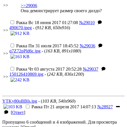
>>
>>29006
Она демонстрирует размер своего дилдо?
Ракка
Вс 18 июня 2017 01:27:08
№29010
490670.jpeg
- (
912 KB, 650x916
)
>>
Ракка
Пн 31 июля 2017 18:45:52
№29036
q7Z72pPld6c.jpg
- (
163 KB, 891x1080
)
>>
Ракка
Чт 03 августа 2017 20:52:28
№29037
150126410869.jpg
- (
242 KB, 836x1200
)
>>
YTKy80oBBIs.jpg
- (
103 KB, 540x960
)
Ракка
Пт 21 апреля 2017 14:07:13
№28927
[
Ответ
]
Пропущено 6 сообщений и 4 изображений. Для просмотра