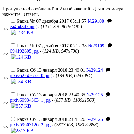
Пропущено 4 сообщений и 2 изображений. Для просмотра
нажмите "Ответ".
Ракка
Чт 07 декабря 2017 05:11:57
№29108
ea4548d7.png
- (
1434 KB, 900x1495
)
>>
Ракка
Чт 07 декабря 2017 05:12:38
№29109
694192605.jpg
- (
124 KB, 547x730
)
>>
Ракка
Сб 13 января 2018 23:40:01
№29124
pixiv62242652_0.png
- (
184 KB, 624x984
)
>>
Ракка
Сб 13 января 2018 23:40:35
№29125
pixiv60934363_1.jpg
- (
857 KB, 1100x1568
)
>>
Ракка
Сб 13 января 2018 23:41:26
№29126
pixiv59663126_2.jpg
- (
2813 KB, 1981x2888
)
>>