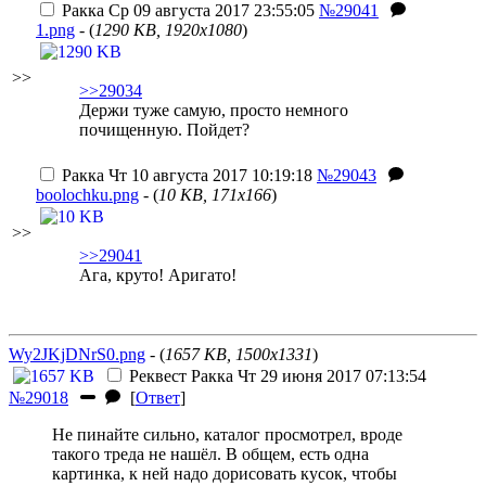
Ракка
Ср 09 августа 2017 23:55:05
№29041
1.png
- (
1290 KB, 1920x1080
)
>>
>>29034
Держи туже самую, просто немного
почищенную. Пойдет?
Ракка
Чт 10 августа 2017 10:19:18
№29043
boolochku.png
- (
10 KB, 171x166
)
>>
>>29041
Ага, круто! Аригато!
Wy2JKjDNrS0.png
- (
1657 KB, 1500x1331
)
Реквест
Ракка
Чт 29 июня 2017 07:13:54
№29018
[
Ответ
]
Не пинайте сильно, каталог просмотрел, вроде
такого треда не нашёл. В общем, есть одна
картинка, к ней надо дорисовать кусок, чтобы