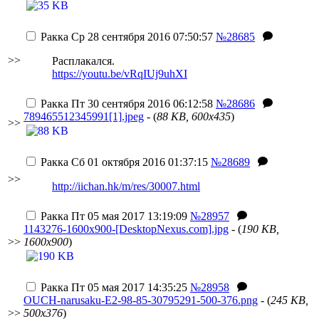
Ракка
Ср 28 сентября 2016 07:50:57
№28685
>>
Расплакался.
https://youtu.be/vRqIUj9uhXI
Ракка
Пт 30 сентября 2016 06:12:58
№28686
789465512345991[1].jpeg
- (
88 KB, 600x435
)
>>
Ракка
Сб 01 октября 2016 01:37:15
№28689
>>
http://iichan.hk/m/res/30007.html
Ракка
Пт 05 мая 2017 13:19:09
№28957
1143276-1600x900-[DesktopNexus.com].jpg
- (
190 KB,
>>
1600x900
)
Ракка
Пт 05 мая 2017 14:35:25
№28958
OUCH-narusaku-E2-98-85-30795291-500-376.png
- (
245 KB,
>>
500x376
)