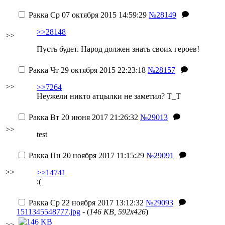
Ракка
Ср 07 октября 2015 14:59:29
№28149
>>28148
>>
Пусть будет. Народ должен знать своих героев!
Ракка
Чт 29 октября 2015 22:23:18
№28157
>>
>>7264
Неужели никто атцылки не заметил? Т_Т
Ракка
Вт 20 июня 2017 21:26:32
№29013
>>
test
Ракка
Пн 20 ноября 2017 11:15:29
№29091
>>
>>14741
:(
Ракка
Ср 22 ноября 2017 13:12:32
№29093
1511345548777.jpg
- (
146 KB, 592x426
)
>>