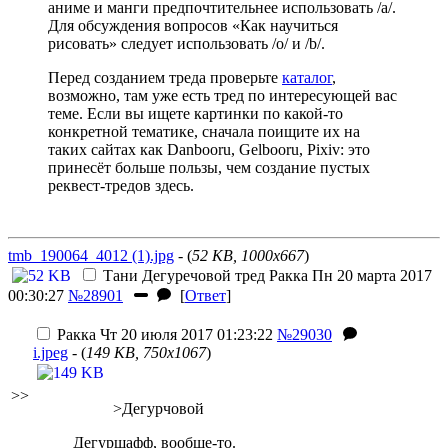
аниме и манги предпочтительнее использовать /a/.
Для обсуждения вопросов «Как научиться
рисовать» следует использовать /o/ и /b/.
Перед созданием треда проверьте
каталог
,
возможно, там уже есть тред по интересующей вас
теме. Если вы ищете картинки по какой-то
конкретной тематике, сначала поищите их на
таких сайтах как Danbooru, Gelbooru, Pixiv: это
принесёт больше пользы, чем создание пустых
реквест-тредов здесь.
tmb_190064_4012 (1).jpg
- (
52 KB, 1000x667
)
Тани Дегуречовой тред
Ракка
Пн 20 марта 2017
00:30:27
№28901
[
Ответ
]
Ракка
Чт 20 июля 2017 01:23:22
№29030
i.jpeg
- (
149 KB, 750x1067
)
>>
>Дегурчовой
Дегуршафф, вообще-то.