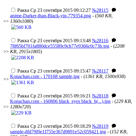
Ракка
Ср 23 сентября 2015 09:12:27
№28115
anime-Darker-than-Black-yin-779354.png
- (
560 KB,
>>
1360x1080
)
Ракка
Ср 23 сентября 2015 09:13:48
№28116
78f65bf701fa880dce55589c9cb77e9366c0c73b.jpg
- (
2208
>>
KB, 2915x1805
)
Ракка
Ср 23 сентября 2015 09:15:47
№28117
Konachan.com - 170168 sample.jpg
- (
1361 KB, 1500x938
)
>>
Ракка
Ср 23 сентября 2015 09:16:21
№28118
Konachan.com - 160806 black_eyes black_h(...).jpg
- (
229 KB,
>>
1280x720
)
Ракка
Ср 23 сентября 2015 09:18:29
№28119
sample-dfd79f0e1f755e367d9891e52c059421.jpg
- (
152 KB,