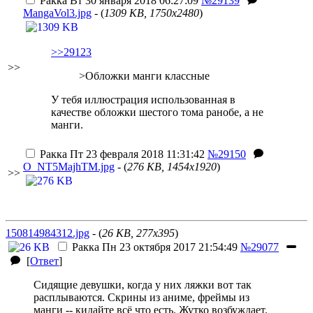
Ракка
Вт 30 января 2018 06:27:09
№29139
MangaVol3.jpg
- (
1309 KB, 1750x2480
)
>>29123
>>
>Обложки манги классные
У тебя иллюстрация использованная в
качестве обложки шестого тома ранобе, а не
манги.
Ракка
Пт 23 февраля 2018 11:31:42
№29150
O_NT5MajhTM.jpg
- (
276 KB, 1454x1920
)
>>
150814984312.jpg
- (
26 KB, 277x395
)
Ракка
Пн 23 октября 2017 21:54:49
№29077
[
Ответ
]
Сидящие девушки, когда у них ляжки вот так
расплываются. Скрины из аниме, фреймы из
манги -- кидайте всё что есть. Жутко возбуждает.