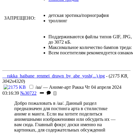
детская эротика/порнография
ЗАПРЕЩЕНО:
троллинг
Поддерживаются файлы типов GIF, JPG
до 3072 кБ.
Максимальное количество бампов треда: 
Всем посетителям рекомендуется ознако
__rakka_haibane_renmei_drawn_by_abe_yosh(...).jpg
- (
2175 KB,
3042x4320
)
/aa/ — Аниме-арт
Ракка
Чт 04 апреля 2024
03:16:39
№30722
[
]
Добро пожаловать в /aa/. Данный раздел
предназначен для постинга арта в стилистике
аниме и манги. Если вы хотите поделиться
анимешными изображениями или обсудить их —
вам сюда. Главный фокус доски именно на
картинках, для содержательных обсуждений