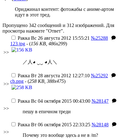
Ориджинал контент: фотожабы с аниме-артом
идут в этот тред.
Пропущено 342 сообщений и 312 изображений. Для
просмотра нажмите "Ответ".
Ракка
Вс 26 августа 2012 15:55:21
№25288
123.jpg
- (
156 KB, 486x299
)
>>
／人◕ ‿‿ ◕人＼
Ракка
Вт 28 августа 2012 12:27:10
№25292
cb.png
- (
258 KB, 388x475
)
>>
Ракка
Вс 04 октября 2015 00:43:00
№28147
>>
пешу в епичном треди
Ракка
Вт 06 октября 2015 22:33:25
№28148
>>
Почему это вообще здесь а не в /m?