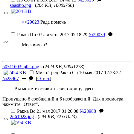
spasibo.jpg
- (
204 KB, 1000x766
)
>>
>>29023
Рада помочь
Ракка
Пн 07 августа 2017 05:18:29
№29039
>>
Москвичка?
50311603_p0_.png
- (
2424 KB, 900x1273
)
Мико-Тред
Ракка
Ср 10 мая 2017 12:23:22
№28967
[
Ответ
]
Вы можете оставить свою жрицу здесь.
Пропущено 6 сообщений и 6 изображений. Для просмотра
нажмите "Ответ".
Ракка
Вс 21 мая 2017 01:26:08
№28988
2d61928.jpg
- (
594 KB, 723x1023
)
>>