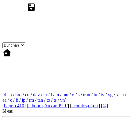
[
d
|
b
/
bro
/
cu
/
dev
/
hr
/
l
/
m
/
mu
/
o
/
s
/
tran
/
tu
/
tv
/
vg
/
x
|
a
/
aa
/
c
/
fi
/
jp
/
rm
/
tan
/
to
/
ts
/
vn
]
[
Радио 410
] [
ii.booru
-
Архив РПГ
] [
acomics
-
cf
-
ost
] [
𝕏
]
Ычан