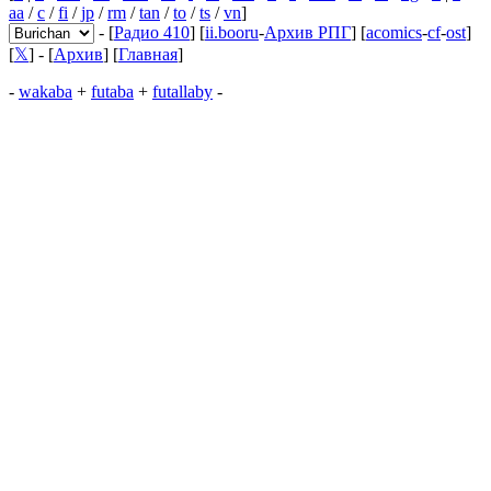
aa
/
c
/
fi
/
jp
/
rm
/
tan
/
to
/
ts
/
vn
]
- [
Радио 410
] [
ii.booru
-
Архив РПГ
] [
acomics
-
cf
-
ost
]
[
𝕏
] - [
Архив
] [
Главная
]
-
wakaba
+
futaba
+
futallaby
-