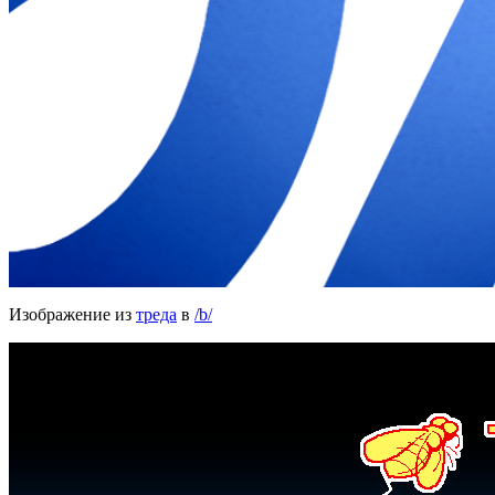
Изображение из
треда
в
/b/