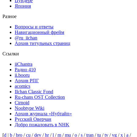
Цундере
Япония
Разное
Вопросы и ответы
Навигационный фрейм
@ru_iichan
Архив титульных страниц
Ссылки
iiChantra
Радио 410
ii.booru
Архив РПГ
acomics
IIchan Classic Fond
Ru-chans OST Collection
Cirnoid
Noobtype Wiki
Архив журнала «Нубтайп»
Русский Оверчан
Добро пожаловать в NHK
[
d
|
b
/
bro
/
cu
/
dev
/
hr
/
l
/
m
/
mu
/
o
/
s
/
tran
/
tu
/
tv
/
vg
/
x
|
a
/