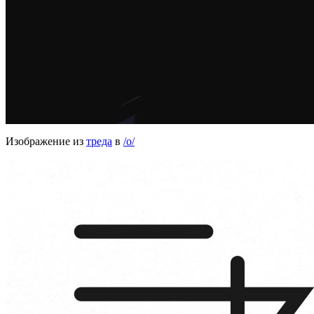
Изображение из
треда
в
/o/