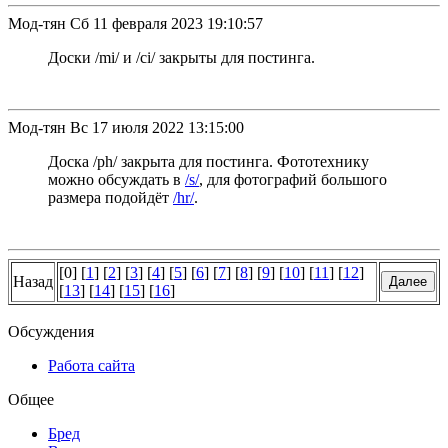
Мод-тян
Сб 11 февраля 2023 19:10:57
Доски /mi/ и /ci/ закрыты для постинга.
Мод-тян
Вс 17 июля 2022 13:15:00
Доска /ph/ закрыта для постинга. Фототехнику
можно обсуждать в
/s/
, для фотографий большого
размера подойдёт
/hr/
.
[0] [
1
] [
2
] [
3
] [
4
] [
5
] [
6
] [
7
] [
8
] [
9
] [
10
] [
11
] [
12
]
Назад
[
13
] [
14
] [
15
] [
16
]
Обсуждения
Работа сайта
Общее
Бред