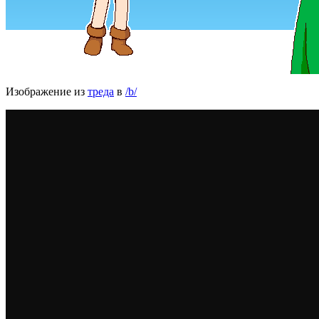
Изображение из
треда
в
/b/