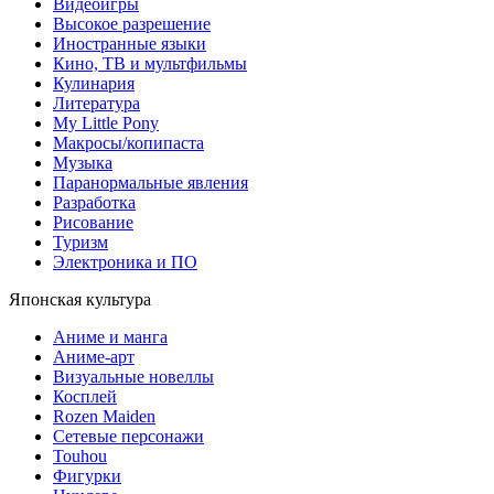
Видеоигры
Высокое разрешение
Иностранные языки
Кино, ТВ и мультфильмы
Кулинария
Литература
My Little Pony
Макросы/копипаста
Музыка
Паранормальные явления
Разработка
Рисование
Туризм
Электроника и ПО
Японская культура
Аниме и манга
Аниме-арт
Визуальные новеллы
Косплей
Rozen Maiden
Сетевые персонажи
Touhou
Фигурки