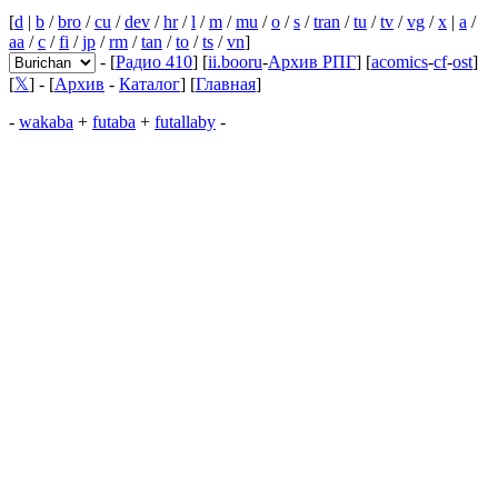
[
d
|
b
/
bro
/
cu
/
dev
/
hr
/
l
/
m
/
mu
/
o
/
s
/
tran
/
tu
/
tv
/
vg
/
x
|
a
/
aa
/
c
/
fi
/
jp
/
rm
/
tan
/
to
/
ts
/
vn
]
- [
Радио 410
] [
ii.booru
-
Архив РПГ
] [
acomics
-
cf
-
ost
]
[
𝕏
] - [
Архив
-
Каталог
] [
Главная
]
-
wakaba
+
futaba
+
futallaby
-