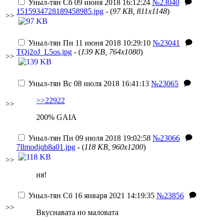
Уныл-тян
Сб 09 июня 2018 16:12:24
№23040
1515934728189458985.jpg
- (
97 KB, 811x1148
)
>>
Уныл-тян
Пн 11 июня 2018 10:29:10
№23041
TQj2oJ_L5os.jpg
- (
139 KB, 764x1080
)
>>
Уныл-тян
Вс 08 июля 2018 16:41:13
№23065
>>22922
>>
200% GA
IA
Уныл-тян
Пн 09 июля 2018 19:02:58
№23066
7llmodjqb8a01.jpg
- (
118 KB, 960x1200
)
>>
ня!
Уныл-тян
Сб 16 января 2021 14:19:35
№23856
>>
Вкуснавата но маловата