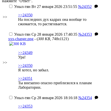
нажмите "Ответ".
Уныл-тян
Вт 27 января 2026 23:51:55
№24352
>>24350
>>
На последних дух кадрах она вообще то
сжимается, то растягивается.
Уныл-тян
Ср 28 января 2026 17:40:35
№24353
xxx-change.png
- (
300 KB, 748x1121
)
>>24349
Ура!
>>
>>24350
Я хотел, но забыл.
>>24351
Ты внезапно опасно приблизился к планам
Лаборатории.
Уныл-тян
Ср 28 января 2026 18:16:18
№24354
>>24353