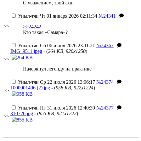
С уважением, твой фан
Уныл-тян
Чт 01 января 2026 02:11:34
№24341
>>
>>24242
Кто такая «Самара»?
Уныл-тян
Сб 06 июня 2026 23:11:21
№24367
IMG_9511.jpeg
- (
264 KB, 920x1250
)
>>
Начеркнул легенду на практике
Уныл-тян
Ср 22 июля 2026 13:06:17
№24374
1000001496 (2).jpg
- (
958 KB, 922x1224
)
>>
Уныл-тян
Пт 31 июля 2026 12:40:39
№24377
310726.jpg
- (
855 KB, 921x1222
)
>>