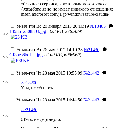
облачного сервиса, к которому
магазинчик в
Акихабаре
явно не имеет никакого отношения:
msdn.microsoft.com/ja-jp/windowsazure/claudia/
Уныл-тян
Вс 20 января 2013 20:16:19
№18485
1358612308803.jpg
- (
23 KB, 276x439
)
>>
Уныл-тян
Вт 26 мая 2015 14:10:28
№21436
Gf8nes6bqLU.jpg
- (
100 KB, 608x960
)
>>
Уныл-тян
Чт 28 мая 2015 10:55:09
№21442
>>
>>18200
Увы, не сбылось.
Уныл-тян
Чт 28 мая 2015 14:44:50
№21443
>>21436
>>
619ть, не фартануло.