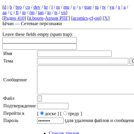
[
d
|
b
/
bro
/
cu
/
dev
/
hr
/
l
/
m
/
mu
/
o
/
s
/
tran
/
tu
/
tv
/
vg
/
x
|
a
/
aa
/
c
/
fi
/
jp
/
rm
/
tan
/
to
/
ts
/
vn
]
[
Радио 410
] [
ii.booru
-
Архив РПГ
] [
acomics
-
cf
-
ost
] [
𝕏
]
Ычан — Сетевые персонажи
Leave these fields empty (spam trap):
Имя
Тема
Сообщение
Файл
Подтверждение
Перейти к
[
доске ]
[
треду ]
Пароль
(для удаления файлов и сообщен
Список тредов