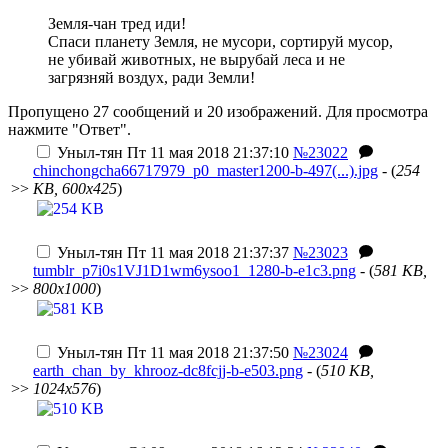
Земля-чан тред иди!
Спаси планету Земля, не мусори, сортируй мусор,
не убивай животных, не вырубай леса и не
загрязняй воздух, ради Земли!
Пропущено 27 сообщений и 20 изображений. Для просмотра
нажмите "Ответ".
Уныл-тян
Пт 11 мая 2018 21:37:10
№23022
chinchongcha66717979_p0_master1200-b-497(...).jpg
- (
254
>>
KB, 600x425
)
Уныл-тян
Пт 11 мая 2018 21:37:37
№23023
tumblr_p7i0s1VJ1D1wm6ysoo1_1280-b-e1c3.png
- (
581 KB,
>>
800x1000
)
Уныл-тян
Пт 11 мая 2018 21:37:50
№23024
earth_chan_by_khrooz-dc8fcjj-b-e503.png
- (
510 KB,
>>
1024x576
)