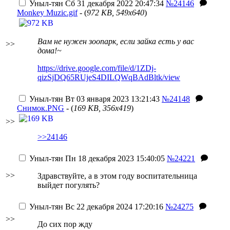
Уныл-тян
Сб 31 декабря 2022 20:47:34
№24146
Monkey Muzic.gif
- (
972 KB, 549x640
)
Вам не нужен зоопарк, если зайка есть у вас
>>
дома!~
https://drive.google.com/file/d/1ZDj-
qizSjDQ65RUjeS4DILQWqBAdBltk/view
Уныл-тян
Вт 03 января 2023 13:21:43
№24148
Снимок.PNG
- (
169 KB, 356x419
)
>>
>>24146
Уныл-тян
Пн 18 декабря 2023 15:40:05
№24221
>>
Здравствуйте, а в этом году воспитательница
выйдет погулять?
Уныл-тян
Вс 22 декабря 2024 17:20:16
№24275
>>
До сих пор жду