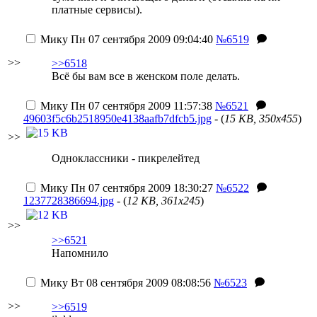
платные сервисы).
Мику
Пн 07 сентября 2009 09:04:40
№6519
>>
>>6518
Всё бы вам все в женском поле делать.
Мику
Пн 07 сентября 2009 11:57:38
№6521
49603f5c6b2518950e4138aafb7dfcb5.jpg
- (
15 KB, 350x455
)
>>
Одноклассники - пикрелейтед
Мику
Пн 07 сентября 2009 18:30:27
№6522
1237728386694.jpg
- (
12 KB, 361x245
)
>>
>>6521
Напомнило
Мику
Вт 08 сентября 2009 08:08:56
№6523
>>
>>6519