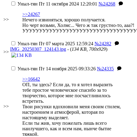
Уныл-тян
Пт 11 октября 2024 12:20:01
№24268
>>24267
>>
Нечего извиняться, хорошо получается.
Но черт возьми, Холмс... Чего ж так грустно-то, ааа?!
УУУУУУУУУУУУУУУУУУУУУУУУУУУУУУУУУУ
Уныл-тян
Пт 07 марта 2025 12:59:24
№24282
IMG_20250307_124143.jpg
- (
134 KB, 700x929
)
>>
Уныл-тян
Пт 14 ноября 2025 09:33:26
№24335
>>16642
ОП, ты здесь? Если да, то я хотел выразить
тебе простое человеческое спасибо за то
творчество, которое мне посчастливилось
встретить.
>>
Твои рисунки вдохновили меня своим стилем,
настроением и атмосферой, которая по
настоящему выделяет.
Если ты жив, хочу пожелать лишь всего
наилучшего, как и всем нам, нынче бытие
тяжкой.