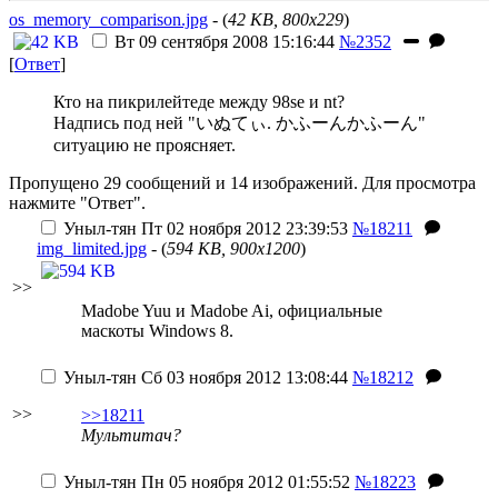
os_memory_comparison.jpg
- (
42 KB, 800x229
)
Вт 09 сентября 2008 15:16:44
№2352
[
Ответ
]
Кто на пикрилейтеде между 98se и nt?
Надпись под ней "いぬてぃ. かふーんかふーん"
ситуацию не проясняет.
Пропущено 29 сообщений и 14 изображений. Для просмотра
нажмите "Ответ".
Уныл-тян
Пт 02 ноября 2012 23:39:53
№18211
img_limited.jpg
- (
594 KB, 900x1200
)
>>
Madobe Yuu и Madobe Ai, официальные
маскоты Windows 8.
Уныл-тян
Сб 03 ноября 2012 13:08:44
№18212
>>
>>18211
Мультитач?
Уныл-тян
Пн 05 ноября 2012 01:55:52
№18223