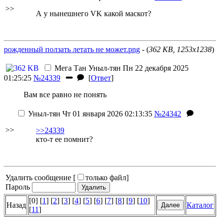
>>
А у нынешнего VK какой маскот?
рожденный ползать летать не может.png
- (
362 KB, 1253x1238
)
Мега Тан
Уныл-тян
Пн 22 декабря 2025
01:25:25
№24339
[
Ответ
]
Вам все равно не понять
Уныл-тян
Чт 01 января 2026 02:13:35
№24342
>>
>>24339
кто-т ее помнит?
Удалить сообщение [
только файл
]
Пароль
[0] [
1
] [
2
] [
3
] [
4
] [
5
] [
6
] [
7
] [
8
] [
9
] [
10
]
Назад
Каталог
[
11
]