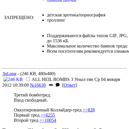
детская эротика/порнография
ЗАПРЕЩЕНО:
троллинг
Поддерживаются файлы типов GIF, JPG
до 1536 кБ.
Максимальное количество бампов треда: 
Всем посетителям рекомендуется ознако
3rd.png
- (
246 KB, 480x480
)
ALL HEIL BOMBS 3
Уныл-тян
Ср 04 января
2012 10:39:09
№16639
[
Ответ
]
Третий бомботред.
Вход свободный.
Оккупированный Коллайдер-тред
>>828
Первый тред
>>6255
Второй тред
>>10054