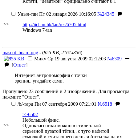
Кстати, "девяткой" официально считают 8.1
Уныл-тян
Пт 02 января 2026 10:16:05
№24345
>>
http://iichan.hk/tan/res/6705.html
Windows 7-tan
mascot_board.png
- (
855 KB, 2161x356
)
Мику
Ср 19 августа 2009 02:12:03
№6309
[
Ответ
]
Интернет-антропоморфия с точки
зрения...угадайте сами.
Пропущено 23 сообщений и 2 изображений. Для просмотра
нажмите "Ответ".
/b/-тард
Пн 07 сентября 2009 07:21:01
№6518
>>6502
Небольшой фикс.
>>
Одноклассники можно в стиле такой
серьезной пузатой тётки,. с туго набитой
сумочкой и считающего деньги (отсылка на их