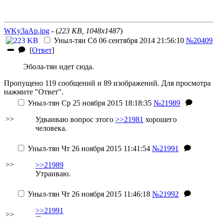
WKy3aAp.jpg
- (
223 KB, 1048x1487
)
Уныл-тян
Сб 06 сентября 2014 21:56:10
№20409
[
Ответ
]
Эбола-тян идет сюда.
Пропущено 119 сообщений и 89 изображений. Для просмотра
нажмите "Ответ".
Уныл-тян
Ср 25 ноября 2015 18:18:35
№21989
>>
Удваиваю вопрос этого
>>21981
хорошего
человека.
Уныл-тян
Чт 26 ноября 2015 11:41:54
№21991
>>
>>21989
Утраиваю.
Уныл-тян
Чт 26 ноября 2015 11:46:18
№21992
>>21991
>>