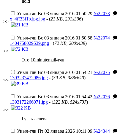
ilold
Уныл-тян
Вс 03 января 2016 01:50:29
№22073
x_4ff33f1b.jpg.jpg
- (
21 KB, 291x396
)
>>
Уныл-тян
Вс 03 января 2016 01:50:58
№22074
1404758029539.png
- (
72 KB, 200x439
)
>>
Это 10minutemail-тян.
Уныл-тян
Вс 03 января 2016 01:54:21
№22075
1393237472986.jpg
- (
39 KB, 388x640
)
>>
Уныл-тян
Вс 03 января 2016 01:54:42
№22076
1393172266071.jpg
- (
322 KB, 524x737
)
>>
Гугль - слева.
Уныл-тян
Пт 02 января 2026 10:11:09
№24344