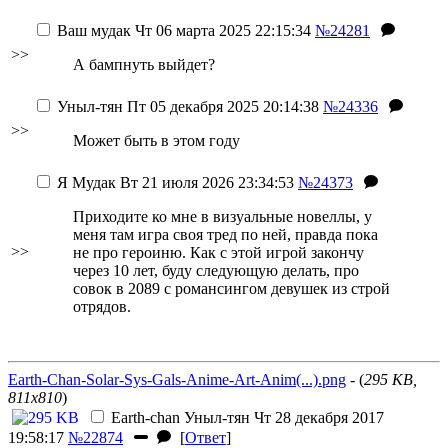
Ваш мудак
Чт 06 марта 2025 22:15:34
№24281
>>
А бампнуть выйдет?
Уныл-тян
Пт 05 декабря 2025 20:14:38
№24336
>>
Может быть в этом году
Я Мудак
Вт 21 июля 2026 23:34:53
№24373
Приходите ко мне в визуальные новеллы, у
меня там игра своя тред по ней, правда пока
>>
не про героиню. Как с этой игрой закончу
через 10 лет, буду следующую делать, про
совок в 2089 с романсингом девушек из строй
отрядов.
Earth-Chan-Solar-Sys-Gals-Anime-Art-Anim(...).png
- (
295 KB,
811x810
)
Earth-chan
Уныл-тян
Чт 28 декабря 2017
19:58:17
№22874
[
Ответ
]