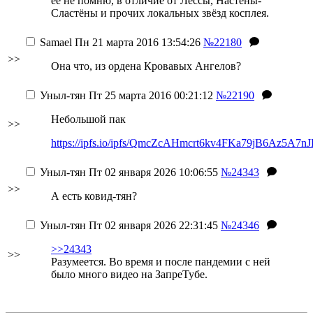
её не помню, в отличие от Лессы, Настёны-
Сластёны и прочих локальных звёзд косплея.
Samael
Пн 21 марта 2016 13:54:26
№22180
>>
Она что, из ордена Кровавых Ангелов?
Уныл-тян
Пт 25 марта 2016 00:21:12
№22190
Небольшой пак
>>
https://ipfs.io/ipfs/QmcZcAHmcrt6kv4FKa79jB6Az5A7
Уныл-тян
Пт 02 января 2026 10:06:55
№24343
>>
А есть ковид-тян?
Уныл-тян
Пт 02 января 2026 22:31:45
№24346
>>24343
>>
Разумеется. Во время и после пандемии с ней
было много видео на ЗапреТубе.