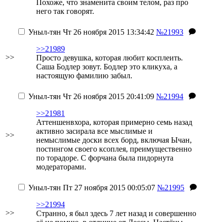
Похоже, что знаменита своим телом, раз про
него так говорят.
Уныл-тян
Чт 26 ноября 2015 13:34:42
№21993
>>21989
>>
Просто девушка, которая любит косплеить.
Саша Бодлер зовут. Бодлер это кликуха, а
настоящую фамилию забыл.
Уныл-тян
Чт 26 ноября 2015 20:41:09
№21994
>>21981
Аттеншенвхора, которая примерно семь назад
активно засирала все мыслимые и
>>
немыслимые доски всех борд, включая Ычан,
постингом своего ксоплея, преимущественно
по торадоре. С форчана была пидорнута
модераторами.
Уныл-тян
Пт 27 ноября 2015 00:05:07
№21995
>>21994
>>
Странно, я был здесь 7 лет назад и совершенно