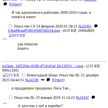
[
Ответ
]
Я так вдохновился работами 2009-2010 годов, и
пошёл в паинт
Уныл-тян
Сб 14 февраля 2026 01:38:21
№24361
UltraMegaPOROSHENKO4.png
- (
619 KB, 1044x800
)
>>
ура пивасик
krasivo
txt2img_24f5204c-8186-47c9-b5af-2fc12051(...).png
- (
215 KB,
900x1356
)
Новогодний Ычан
Уныл-тян
Вс 21 декабря
2025 04:44:51
№24338
[
Ответ
]
в преддверии праздника Лиса Тан...
Уныл-тян
Вс 25 января 2026 11:14:23
№24347
>>
А хвостик у неё в коробке?