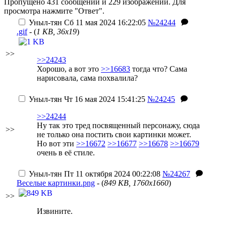
Пропущено 431 сообщений и 229 изображений. Для
просмотра нажмите "Ответ".
Уныл-тян
Сб 11 мая 2024 16:22:05
№24244
.gif
- (
1 KB, 36x19
)
>>
>>24243
Хорошо, а вот это
>>16683
тогда что? Сама
нарисовала, сама похвалила?
Уныл-тян
Чт 16 мая 2024 15:41:25
№24245
>>24244
Ну так это тред посвященный персонажу, сюда
>>
не только она постить свои картинки может.
Но вот эти
>>16672
>>16677
>>16678
>>16679
очень в её стиле.
Уныл-тян
Пт 11 октября 2024 00:22:08
№24267
Веселые картинки.png
- (
849 KB, 1760x1660
)
>>
Извините.