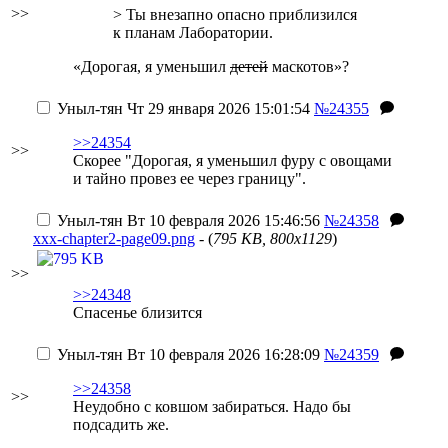
>>
> Ты внезапно опасно приблизился
к планам Лаборатории.
«Дорогая, я уменьшил
детей
маскотов»?
Уныл-тян
Чт 29 января 2026 15:01:54
№24355
>>24354
>>
Скорее "Дорогая, я уменьшил фуру с овощами
и тайно провез ее через границу".
Уныл-тян
Вт 10 февраля 2026 15:46:56
№24358
xxx-chapter2-page09.png
- (
795 KB, 800x1129
)
>>
>>24348
Спасенье близится
Уныл-тян
Вт 10 февраля 2026 16:28:09
№24359
>>24358
>>
Неудобно с ковшом забираться. Надо бы
подсадить же.