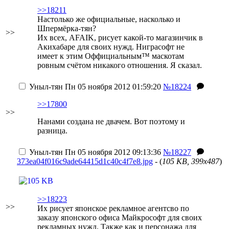
>>18211
Настолько же официальные, насколько и
Шпермёрка-тян?
>>
Их всех, AFAIK, рисует какой-то магазинчик в
Акихабаре для своих нужд. Ниграсофт не
имеет к этим Оффициальным™ маскотам
ровным счётом никакого отношения. Я сказал.
Уныл-тян
Пн 05 ноября 2012 01:59:20
№18224
>>17800
>>
Нанами создана не двачем. Вот поэтому и
разница.
Уныл-тян
Пн 05 ноября 2012 09:13:36
№18227
373ea04f016c9ade64415d1c40c4f7e8.jpg
- (
105 KB, 399x487
)
>>18223
>>
Их рисует японское рекламное агентсво по
заказу японского офиса Майкрософт для своих
рекламных нужд. Также как и персонажа для