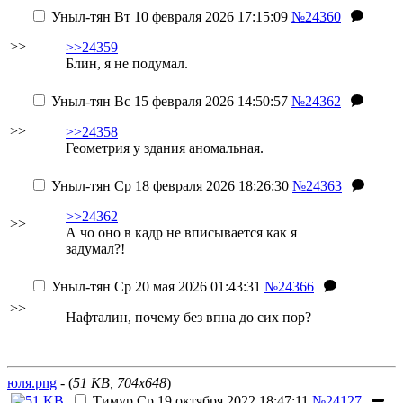
Уныл-тян
Вт 10 февраля 2026 17:15:09
№24360
>>
>>24359
Блин, я не подумал.
Уныл-тян
Вс 15 февраля 2026 14:50:57
№24362
>>
>>24358
Геометрия у здания аномальная.
Уныл-тян
Ср 18 февраля 2026 18:26:30
№24363
>>24362
>>
А чо оно в кадр не вписывается как я
задумал?!
Уныл-тян
Ср 20 мая 2026 01:43:31
№24366
>>
Нафталин, почему без впна до сих пор?
юля.png
- (
51 KB, 704x648
)
Тимур
Ср 19 октября 2022 18:47:11
№24127