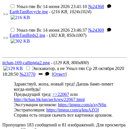
Уныл-тян
Вс 14 июня 2026 23:41:10
№24368
EarthTanRecycle.jpg
- (
216 KB, 1024x1024
)
>>
Уныл-тян
Вс 14 июня 2026 23:46:37
№24369
EarthTanBirds2.jpg
- (
302 KB, 850x1007
)
>>
iichan-169-callipigia2.png
- (
129 KB, 800x800
)
Экскаватор, а не
Уныл-тян
Ср 28 октября 2020
18:28:50
№23770
[
Ответ
]
Здравствуй, жопа, новый тред! Даешь бамп-лимит
когда-нибудь!
Предыдущий тред:
>>22067
или
http://iichan.hk/tan/arch/res/22067.html
Эксгумация целиком:
https://imgur.com/a/xyN6u
Экстраполяция:
https://imgur.com/a/ktuAZOl
Справа есть опция скачать все картинки архивом.
Пропущено 183 сообщений и 81 изображений. Для просмотра