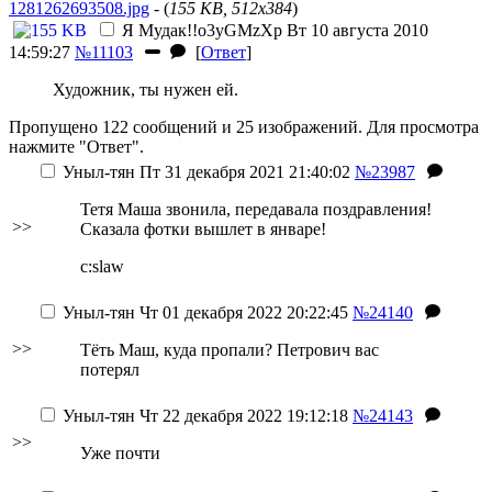
1281262693508.jpg
- (
155 KB, 512x384
)
Я Мудак
!!o3yGMzXp
Вт 10 августа 2010
14:59:27
№11103
[
Ответ
]
Художник, ты нужен ей.
Пропущено 122 сообщений и 25 изображений. Для просмотра
нажмите "Ответ".
Уныл-тян
Пт 31 декабря 2021 21:40:02
№23987
Тетя Маша звонила, передавала поздравления!
>>
Сказала фотки вышлет в январе!
c:slaw
Уныл-тян
Чт 01 декабря 2022 20:22:45
№24140
>>
Тёть Маш, куда пропали? Петрович вас
потерял
Уныл-тян
Чт 22 декабря 2022 19:12:18
№24143
>>
Уже почти