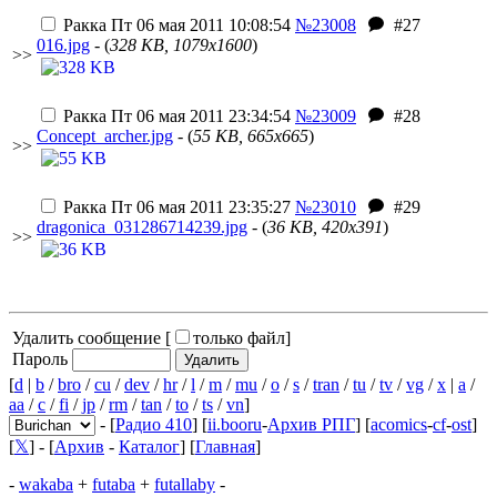
Ракка
Пт 06 мая 2011 10:08:54
№23008
#27
016.jpg
- (
328 KB, 1079x1600
)
>>
Ракка
Пт 06 мая 2011 23:34:54
№23009
#28
Concept_archer.jpg
- (
55 KB, 665x665
)
>>
Ракка
Пт 06 мая 2011 23:35:27
№23010
#29
dragonica_031286714239.jpg
- (
36 KB, 420x391
)
>>
Удалить сообщение [
только файл
]
Пароль
[
d
|
b
/
bro
/
cu
/
dev
/
hr
/
l
/
m
/
mu
/
o
/
s
/
tran
/
tu
/
tv
/
vg
/
x
|
a
/
aa
/
c
/
fi
/
jp
/
rm
/
tan
/
to
/
ts
/
vn
]
- [
Радио 410
] [
ii.booru
-
Архив РПГ
] [
acomics
-
cf
-
ost
]
[
𝕏
] - [
Архив
-
Каталог
] [
Главная
]
-
wakaba
+
futaba
+
futallaby
-