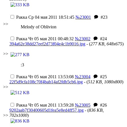
Ракка
Ср 04 мая 2011 18:51:45
№23001
#23
>>
Melody of Oblivion
Ракка
Чт 05 мая 2011 00:48:32
№23002
#24
394a62e38dd27eef2d73f04e4c1b9016.jpg
- (
277 KB, 648x675
)
>>
:3
Ракка
Чт 05 мая 2011 13:53:08
№23004
#25
22f5d9cfa108c70f4bab14af2fdb5cb6.jpg
- (
512 KB, 1080x800
)
>>
Ракка
Чт 05 мая 2011 13:59:28
№23005
#26
9202aab7f30400605d1fea5e8ed4ff57.jpg
- (
836 KB,
>>
702x1000
)