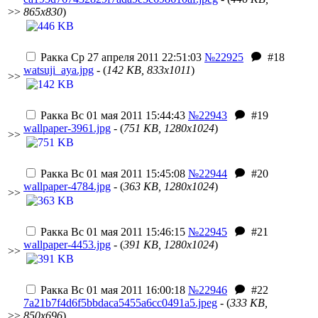
>>
865x830
)
Ракка
Ср 27 апреля 2011 22:51:03
№22925
#18
watsuji_aya.jpg
- (
142 KB, 833x1011
)
>>
Ракка
Вс 01 мая 2011 15:44:43
№22943
#19
wallpaper-3961.jpg
- (
751 KB, 1280x1024
)
>>
Ракка
Вс 01 мая 2011 15:45:08
№22944
#20
wallpaper-4784.jpg
- (
363 KB, 1280x1024
)
>>
Ракка
Вс 01 мая 2011 15:46:15
№22945
#21
wallpaper-4453.jpg
- (
391 KB, 1280x1024
)
>>
Ракка
Вс 01 мая 2011 16:00:18
№22946
#22
7a21b7f4d6f5bbdaca5455a6cc0491a5.jpeg
- (
333 KB,
>>
850x696
)