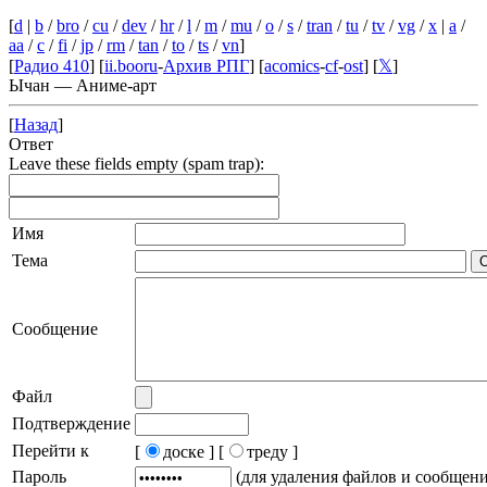
[
d
|
b
/
bro
/
cu
/
dev
/
hr
/
l
/
m
/
mu
/
o
/
s
/
tran
/
tu
/
tv
/
vg
/
x
|
a
/
aa
/
c
/
fi
/
jp
/
rm
/
tan
/
to
/
ts
/
vn
]
[
Радио 410
] [
ii.booru
-
Архив РПГ
] [
acomics
-
cf
-
ost
] [
𝕏
]
Ычан — Аниме-арт
[
Назад
]
Ответ
Leave these fields empty (spam trap):
Имя
Тема
Сообщение
Файл
Подтверждение
Перейти к
[
доске ]
[
треду ]
Пароль
(для удаления файлов и сообщен