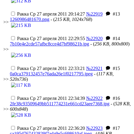
Ракка
Ср 27 апреля 2011 20:14:27
№22919
#13
1260986481670.png
- (
215 KB, 1024x768
)
>>
Ракка
Ср 27 апреля 2011 22:29:55
№22920
#14
7b10e4e2cde57afbc8cce4d7bf98621b.jpg
- (
256 KB, 800x800
)
>>
Ракка
Ср 27 апреля 2011 22:33:21
№22921
#15
0a0ca379132457e76ada26e1f0217795.jpeg
- (
117 KB,
>>
520x736
)
Ракка
Ср 27 апреля 2011 22:34:39
№22922
#16
2fe38c93509649bb511774231e661cd23aee7368.jpg
- (
528 KB,
>>
600x848
)
Ракка
Ср 27 апреля 2011 22:36:20
№22923
#17
ca195d767432829f7ada9e5c698610af.jpeg
- (
446 KB,