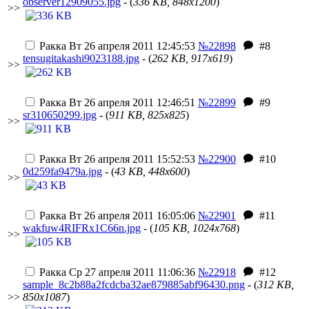
observer12909055.jpg
- (
336 KB, 848x1200
)
>>
Ракка
Вт 26 апреля 2011 12:45:53
№22898
#8
tensugitakashi9023188.jpg
- (
262 KB, 917x619
)
>>
Ракка
Вт 26 апреля 2011 12:46:51
№22899
#9
sr310650299.jpg
- (
911 KB, 825x825
)
>>
Ракка
Вт 26 апреля 2011 15:52:53
№22900
#10
0d259fa9479a.jpg
- (
43 KB, 448x600
)
>>
Ракка
Вт 26 апреля 2011 16:05:06
№22901
#11
wakfuw4RIFRx1C66n.jpg
- (
105 KB, 1024x768
)
>>
Ракка
Ср 27 апреля 2011 11:06:36
№22918
#12
sample_8c2b88a2fcdcba32ae879885abf96430.png
- (
312 KB,
>>
850x1087
)