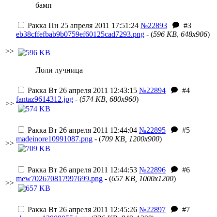
бамп
Ракка
Пн 25 апреля 2011 17:51:24
№22893
#3
eb38cffefbab9b0759ef60125cad7293.png
- (
596 KB, 648x906
)
>>
Лоли лучница
Ракка
Вт 26 апреля 2011 12:43:15
№22894
#4
fantaz9614312.jpg
- (
574 KB, 680x960
)
>>
Ракка
Вт 26 апреля 2011 12:44:04
№22895
#5
madeinore10991087.png
- (
709 KB, 1200x900
)
>>
Ракка
Вт 26 апреля 2011 12:44:53
№22896
#6
mew702670817997699.png
- (
657 KB, 1000x1200
)
>>
Ракка
Вт 26 апреля 2011 12:45:26
№22897
#7