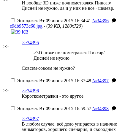
И вообще 3D ниже полнометражек Пиксар/
Дисней не нужно, да и у них не все - шедевр.
Эпплджек
Вт 09 июня 2015 16:34:41
№34396
e9db9573c60.jpg
- (
39 KB, 1280x720
)
>>34395
>>
>3D ниже полнометражек Пиксар/
Дисней не нужно
Совсем-совсем не нужно?
Эпплджек
Вт 09 июня 2015 16:37:48
№34397
>>
>>34396
Короткометражки - это другое
Эпплджек
Вт 09 июня 2015 16:59:57
№34398
>>34397
В любом случае, всё дело упирается в наличие
аниматоров, хорошего сценария, и свободных