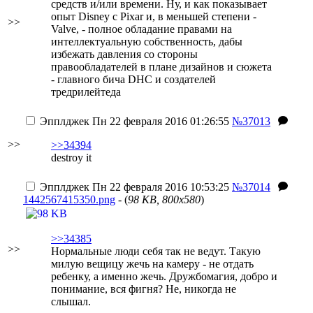
средств и/или времени.
Ну, и как показывает
опыт Disney с Pixar и, в меньшей степени -
>>
Valve, - полное обладание правами на
интеллектуальную собственность, дабы
избежать давления со стороны
правообладателей в плане дизайнов и сюжета
- главного бича DHC и создателей
тредрилейтеда
Эпплджек
Пн 22 февраля 2016 01:26:55
№37013
>>
>>34394
destroy it
Эпплджек
Пн 22 февраля 2016 10:53:25
№37014
1442567415350.png
- (
98 KB, 800x580
)
>>34385
>>
Нормальные люди себя так не ведут. Такую
милую вещицу жечь на камеру - не отдать
ребенку, а именно жечь. Дружбомагия, добро и
понимание, вся фигня? Не, никогда не
слышал.