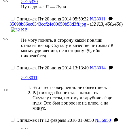
>>
>>25330
Ну надо же. Я — Луна.
Эпплджек
Пт 20 июня 2014 05:59:32
№28011
35098b86ec6343ccf24e00650b58d3ff.jpg
- (
32 KB, 450x450
)
>>
Не могу понять, в сторону какой поняши
относит выбор Скуталу в качестве питомца? К
моему удивлению, не в сторону РД, ибо
пикрелейтед.
Эпплджек
Пт 20 июня 2014 13:13:40
№28014
>>28011
Этот тест совершенно не объективен.
>>
РД никогда бы не стала называть
Скуталу петом, потому и зарубило её до
нуля. Это был вопрос не на плюс, а на
минус.
Эпплджек
Пт 12 февраля 2016 01:09:50
№36950