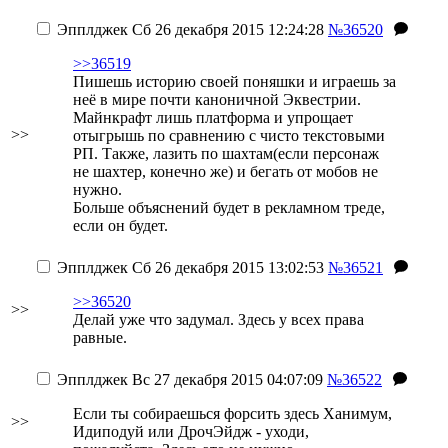
Эпплджек
Сб 26 декабря 2015 12:24:28
№36520
>>36519
Пишешь историю своей поняшки и играешь за
неё в мире почти каноничной Эквестрии.
Майнкрафт лишь платформа и упрощает
>>
отыгрышь по сравнению с чисто текстовыми
РП. Также, лазить по шахтам(если персонаж
не шахтер, конечно же) и бегать от мобов не
нужно.
Больше объяснений будет в рекламном треде,
если он будет.
Эпплджек
Сб 26 декабря 2015 13:02:53
№36521
>>36520
>>
Делай уже что задумал. Здесь у всех права
равные.
Эпплджек
Вс 27 декабря 2015 04:07:09
№36522
Если ты собираешься форсить здесь Ханимум,
>>
Идиподуй или ДрочЭйдж - уходи,