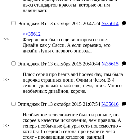
из-за стандартов красоты, которые он им
навязывает.
Эпплджек
Вт 13 октября 2015 20:47:24
№35614
>>35612
>>
Флер де лис была еще во втором сезоне.
Дизайн как у Сасси.
А если серьезно, это
дизайн Луны с первого эпизода.
Эпплджек
Вт 13 октября 2015 20:49:44
№35615
Плюс серия про hearts and hooves day, там была
>>
парочка странных пони. Флим и Флэм. В 4
сезоне здоровый такой еще, неудачник. Много
необычных дизайнов, короче.
Эпплджек
Вт 13 октября 2015 21:07:54
№35616
Необычное телосложение было и раньше, но
скорее в качестве исключения, чем правила. А
>>
теперь необычные фигуры есть повсеместно -
хотя бы 15 серия 5 сезона про нуарити чего
стоят - продавщица хотдогов, занятый