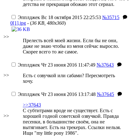
детства не прекращая обожаю этот сериал.
Эпплджек
Вс 18 октября 2015 22:25:53
№35715
0[1].jpg
- (
36 KB, 480x360
)
>>
Прелесть всей моей жизни. Если бы не они,
даже не знаю чтобы из меня сейчас выросло.
Скорее всего то же самое.
Эпплджек
Чт 23 июня 2016 11:47:49
№37643
>>
Есть с озвучкой или сабами? Пересмотреть
хочу.
Эпплджек
Чт 23 июня 2016 13:17:48
№37645
>>37643
С субтитрами вроде не существует. Есть с
>>
хорошей годной советской озвучкой. Правда
песенки, в большинстве своём, она не
вытягивает. Есть на трекерах. Ссылки нельзя.
Ищи "my little pony 1986".