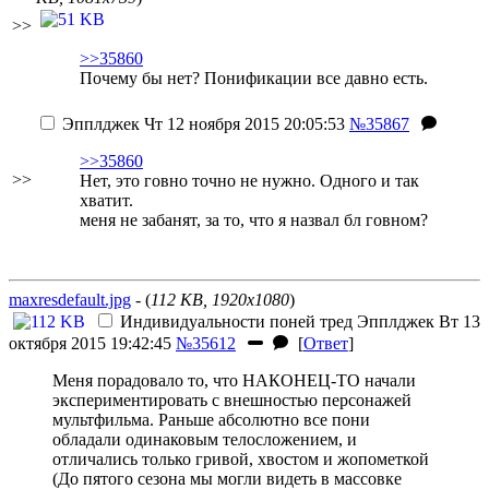
>>
>>35860
Почему бы нет? Понификации все давно есть.
Эпплджек
Чт 12 ноября 2015 20:05:53
№35867
>>35860
>>
Нет, это говно точно не нужно. Одного и так
хватит.
меня не забанят, за то, что я назвал бл говном?
maxresdefault.jpg
- (
112 KB, 1920x1080
)
Индивидуальности поней тред
Эпплджек
Вт 13
октября 2015 19:42:45
№35612
[
Ответ
]
Меня порадовало то, что НАКОНЕЦ-ТО начали
экспериментировать с внешностью персонажей
мультфильма. Раньше абсолютно все пони
обладали одинаковым телосложением, и
отличались только гривой, хвостом и жопометкой
(До пятого сезона мы могли видеть в массовке