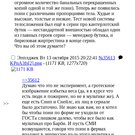
огромное количество банальных перекрашенных
копий одной и той же пони). Теперь же появились
пони с различными пропорциями тела. Худые и
высокие, толстые и низкие. Тест новой системы
телосложения был ещё в серии про кантерлотский
бутик — нестандартной внешностью обладал один
из главных героев серии — менеджер бутика, и
бирюзовая жиртрестина в конце серии.
Что вы об этом думаете?
Эпплджек
Вт 13 октября 2015 20:22:41
№35613
KPnA3fs[2].png
- (
1171 KB, 1277x720
)
>>35612
Думаю что это не эксперимент, а гротескное
изображение избытка веса (да, я в курсе что
есть люди и пожирнее, но не в мультике же). А
еще есть Снип и Снейлс, их лиц в сериале
>>
было достаточно. Не знаю как вам, но я хотел
бы чтобы пони по форме не уходили от
ГОСТа слишком далеко, чтобы все было как
мультиках про Барби. И пусть СМИ
возмущаются, говоря что пони в фермах
впадают в депрессию из-за этого мультика и