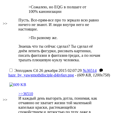
>Сожалею, но EQG в полшаге от
100% канонизации
Пусть. Все-прям-все про то зеркало всю равно
>>
ничего не знают. И люди внутри него не
настоящие.
>По разному же.
Знаешь что ты сейчас сделал? Ты сделал её
днём лепить фигурки, рисовать картинки,
писать фантазии в фантазия-тредах, а по ночам
трахать плюшевую куклу человека.
Эпплджек
Сб 26 декабря 2015 02:07:29
№36514
haze_by_yawgmothdisciple-d4iv6uv.png
- (
609 KB, 1200x758
)
>>36510
И каждый день выгорать дотла, понимая, как
>>
отчаянно не хватает жизни той маленькой
капельки краски, растекающейся
спокойствием и легкостью по телу даже в