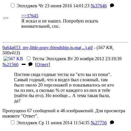
Эпплджек
Чт 23 июня 2016 14:01:23
№37646
>>37645
>>
Я искал и не нашел. Попробую искать
внимательней, спс.
9a64a653_my-little-pony-friendship-is-ma(...).gif
- (
567 KB,
500x413
)
Тесты
Эпплджек
Вт 20 ноября 2012 23:19:39
№21560
[
Ответ
]
Постим сюда годные тесты на "кто вы из пони".
Самый годный, что я видел был сложный, там
было около 20 персонажей и показывалось не кто
ты из них, а сколько % от каждого из них в тебе
(найти бы его). Но вообще... А тема такая была,
да?
Пропущено 67 сообщений и 46 изображений. Для просмотра
нажмите "Ответ".
Эпплджек
Ср 11 июня 2014 11:54:35
№27756