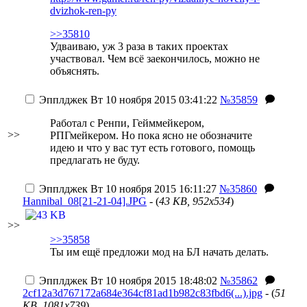
dvizhok-ren-py
>>35810
Удваиваю, уж 3 раза в таких проектах
участвовал. Чем всё заекончилось, можно не
объяснять.
Эпплджек
Вт 10 ноября 2015 03:41:22
№35859
Работал с Ренпи, Гейммейкером,
>>
РПГмейкером. Но пока ясно не обозначите
идею и что у вас тут есть готового, помощь
предлагать не буду.
Эпплджек
Вт 10 ноября 2015 16:11:27
№35860
Hannibal_08[21-21-04].JPG
- (
43 KB, 952x534
)
>>
>>35858
Ты им ещё предложи мод на БЛ начать делать.
Эпплджек
Вт 10 ноября 2015 18:48:02
№35862
2cf12a3d767172a684e364cf81ad1b982c83fbd6(...).jpg
- (
51
KB, 1081x739
)