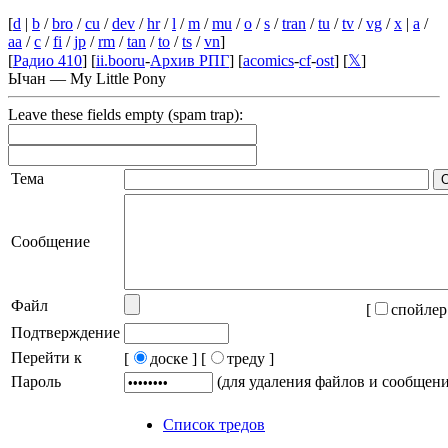
[
d
|
b
/
bro
/
cu
/
dev
/
hr
/
l
/
m
/
mu
/
o
/
s
/
tran
/
tu
/
tv
/
vg
/
x
|
a
/
aa
/
c
/
fi
/
jp
/
rm
/
tan
/
to
/
ts
/
vn
]
[
Радио 410
] [
ii.booru
-
Архив РПГ
] [
acomics
-
cf
-
ost
] [
𝕏
]
Ычан — My Little Pony
Leave these fields empty (spam trap):
Тема
Сообщение
Файл
[
спойлер
Подтверждение
Перейти к
[
доске ]
[
треду ]
Пароль
(для удаления файлов и сообщен
Список тредов