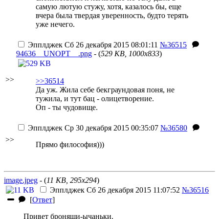
самую лютую стужу, хотя, казалось бы, еще
вчера была твердая уверенность, будто терять
уже нечего.
Эпплджек
Сб 26 декабря 2015 08:01:11
№36515
94636__UNOPT__.png
- (
529 KB, 1000x833
)
>>
>>36514
Да уж. Жила себе бекграундовая поня, не
тужила, и тут бац - олицетворение.
Оп - ты чудовище.
Эпплджек
Ср 30 декабря 2015 00:35:07
№36580
>>
Прямо философия)))
image.jpeg
- (
11 KB, 295x294
)
Эпплджек
Сб 26 декабря 2015 11:07:52
№36516
[
Ответ
]
Привет броняши-ычаньки.