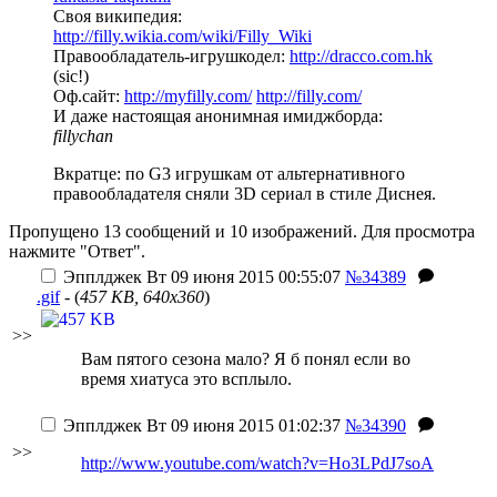
Своя википедия:
http://filly.wikia.com/wiki/Filly_Wiki
Правообладатель-игрушкодел:
http://dracco.com.hk
(sic!)
Оф.сайт:
http://myfilly.com/
http://filly.com/
И даже настоящая анонимная имиджборда:
fillychan
Вкратце: по G3 игрушкам от альтернативного
правообладателя сняли 3D сериал в стиле Диснея.
Пропущено 13 сообщений и 10 изображений. Для просмотра
нажмите "Ответ".
Эпплджек
Вт 09 июня 2015 00:55:07
№34389
.gif
- (
457 KB, 640x360
)
>>
Вам пятого сезона мало? Я б понял если во
время хиатуса это всплыло.
Эпплджек
Вт 09 июня 2015 01:02:37
№34390
>>
http://www.youtube.com/watch?v=Ho3LPdJ7soA