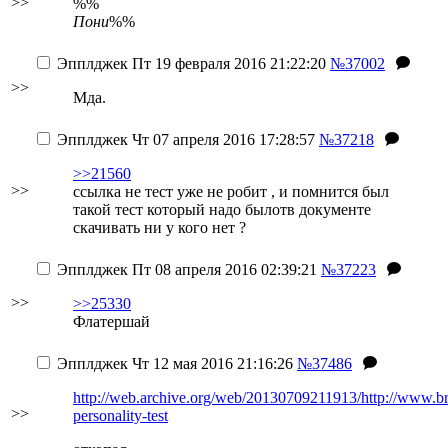
>>
%%
Пони
%%
Эпплджек
Пт 19 февраля 2016 21:22:20
№37002
>>
Мда.
Эпплджек
Чт 07 апреля 2016 17:28:57
№37218
>>21560
>>
ссылка не тест уже не робит , и помнится был
такой тест который надо былотв документе
скачивать ни у кого нет ?
Эпплджек
Пт 08 апреля 2016 02:39:21
№37223
>>
>>25330
Флатершай
Эпплджек
Чт 12 мая 2016 21:16:26
№37486
http://web.archive.org/web/20130709211913/http://www.b
>>
personality-test