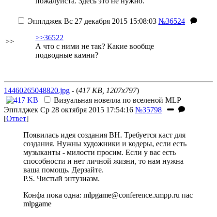
пожалуйста. Здесь это не нужно.
Эпплджек
Вс 27 декабря 2015 15:08:03
№36524
>>36522
>>
А что с ними не так? Какие вообще
подводные камни?
14460265048820.jpg
- (
417 KB, 1207x797
)
Визуальная новелла по вселеной MLP
Эпплджек
Ср 28 октября 2015 17:54:16
№35798
[
Ответ
]
Появилась идея создания ВН. Требуется каст для
создания. Нужны художники и кодеры, если есть
музыканты - милости просим. Если у вас есть
способности и нет личной жизни, то нам нужна
ваша помощь. Дерзайте.
P.S. Чистый энтузиазм.
Конфа пока одна:
mlpgame@conference.xmpp.ru
пас
mlpgame