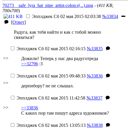
70273__safe_lyra_hat_pipe_artist-colon-r(...).png
- (
411 KB,
700x700
)
Эпплджек
Сб 02 мая 2015 02:03:38
№33834
[
Ответ
]
Радуга, как тебя найти и как с тобой можно
связаться?
Эпплджек
Сб 02 мая 2015 02:16:15
№33835
>>
Дожили! Теперь у нас два радуготреда
>>32796
:3
Эпплджек
Сб 02 мая 2015 09:48:33
№33836
>>
дерпибору? не не слышал.
Эпплджек
Сб 02 мая 2015 11:42:58
№33837
>>
>>33836
C каких пор там пишут адреса художников?
Эпплджек
Сб 02 мая 2015 13:05:13
№33838