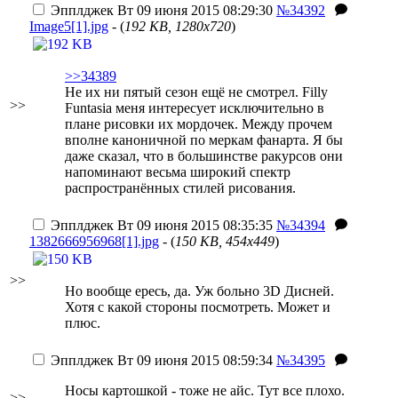
Эпплджек
Вт 09 июня 2015 08:29:30
№34392
Image5[1].jpg
- (
192 KB, 1280x720
)
>>34389
Не их ни пятый сезон ещё не смотрел. Filly
>>
Funtasia меня интересует исключительно в
плане рисовки их мордочек. Между прочем
вполне каноничной по меркам фанарта. Я бы
даже сказал, что в большинстве ракурсов они
напоминают весьма широкий спектр
распространённых стилей рисования.
Эпплджек
Вт 09 июня 2015 08:35:35
№34394
1382666956968[1].jpg
- (
150 KB, 454x449
)
>>
Но вообще ересь, да. Уж больно 3D Дисней.
Хотя с какой стороны посмотреть. Может и
плюс.
Эпплджек
Вт 09 июня 2015 08:59:34
№34395
Носы картошкой - тоже не айс. Тут все плохо.
>>