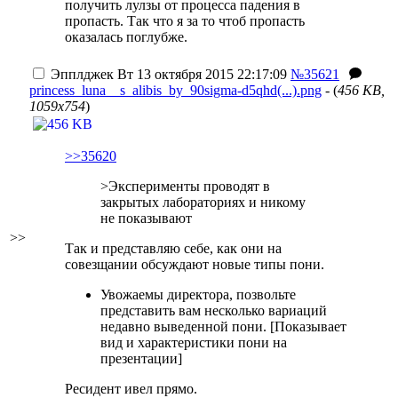
получить лулзы от процесса падения в
пропасть. Так что я за то чтоб пропасть
оказалась поглубже.
Эпплджек
Вт 13 октября 2015 22:17:09
№35621
princess_luna__s_alibis_by_90sigma-d5qhd(...).png
- (
456 KB,
1059x754
)
>>35620
>Эксперименты проводят в
закрытых лабораториях и никому
не показывают
>>
Так и представляю себе, как они на
совезщании обсуждают новые типы пони.
Увожаемы директора, позвольте
представить вам несколько вариаций
недавно выведенной пони. [Показывает
вид и характеристики пони на
презентации]
Ресидент ивел прямо.