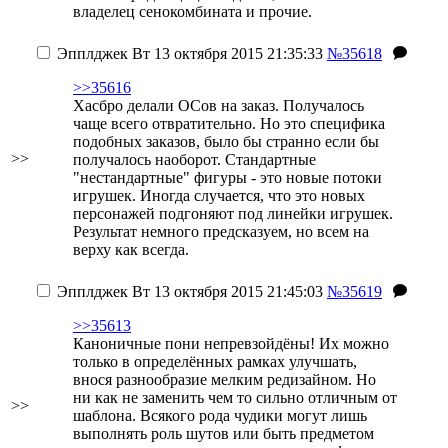
владелец сенокомбината и прочие.
Эпплджек
Вт 13 октября 2015 21:35:33
№35618
>>35616
Хасбро делали ОСов на заказ. Получалось
чаще всего отвратительно. Но это специфика
подобных заказов, было бы странно если бы
>>
получалось наоборот. Стандартные
"нестандартные" фигуры - это новые потоки
игрушек. Иногда случается, что это новых
персонажей подгоняют под линейки игрушек.
Результат немного предсказуем, но всем на
верху как всегда.
Эпплджек
Вт 13 октября 2015 21:45:03
№35619
>>35613
Каноничные пони непревзойдёны! Их можно
только в определённых рамках улучшать,
внося разнообразие мелким редизайном. Но
ни как не заменить чем то сильно отличным от
>>
шаблона. Всякого рода чудики могут лишь
выполнять роль шутов или быть предметом