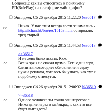
Вопросец: как вы относитесь к понячьему
РП(RolePlay) на платформе майнкрафта?
Эпплджек
Сб 26 декабря 2015 11:22:20
№36517
Никак. У нас этим всегда гости занимались -
>>
http://iichan.hk/bro/res/15153.html
осторожно,
тред старый
Эпплджек
Сб 26 декабря 2015 11:44:53
№36518
>>36517
И не лень было искать. Кхм.
>>
Все ж зря я не сказал прямо. Есть один серв,
близится новогоднее обновление и серву
нужна реклама, хотелось бы узнать, как тут к
подобному отнесутся.
Эпплджек
Сб 26 декабря 2015 12:06:32
№36519
>>36518
>>
Одного человека ты точно заинтересовал.
Никогда не играл в майнкрафт, как это все
будет выглядеть?