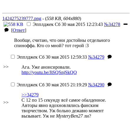
1424275239777.png
- (
558 KB, 604x880
)
Эпплджек
Сб 30 мая 2015 12:23:43
№34278
[
Ответ
]
Вообще, считаю, что они достойны отдельного
спиноффа. Кто со мной?
тот герой :3
Эпплджек
Сб 30 мая 2015 12:59:33
№34279
>>
Ага. Уже анонсировали.
http://youtu.be/JiSQSnjSkQQ
Эпплджек
Сб 30 мая 2015 21:19:29
№34290
>>34279
С 12 по 15 секунду всё самое обалденное.
>>
Авторы явно вдохновлялись фанским
творчеством. Уж больно дежавю момент
вызывает. Уж не
MysteryBen27
ли?