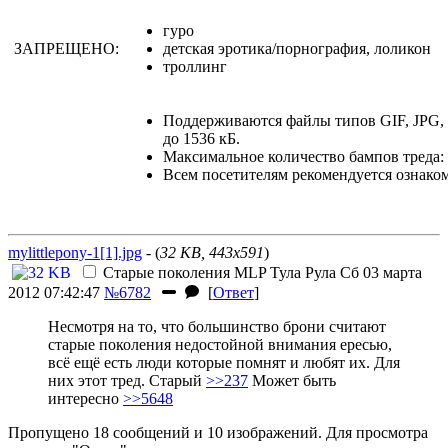
гуро
ЗАПРЕЩЕНО:
детская эротика/порнография, лоликон
троллинг
Поддерживаются файлы типов GIF, JPG
до 1536 кБ.
Максимальное количество бампов треда: 
Всем посетителям рекомендуется ознако
mylittlepony-1[1].jpg
- (
32 KB, 443x591
)
Старые поколения MLP
Тула Рула
Сб 03 марта
2012 07:42:47
№6782
[
Ответ
]
Несмотря на то, что большинство брони считают
старые поколения недостойной внимания ересью,
всё ещё есть люди которые помнят и любят их. Для
них этот тред. Старый
>>237
Может быть
интересно
>>5648
Пропущено 18 сообщений и 10 изображений. Для просмотра