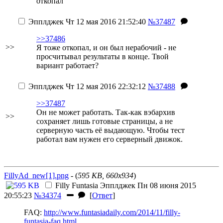
откопал
Эпплджек
Чт 12 мая 2016 21:52:40
№37487
>>37486
>>
Я тоже откопал, и он был нерабочий - не
просчитывал результаты в конце. Твой
вариант работает?
Эпплджек
Чт 12 мая 2016 22:32:12
№37488
>>37487
Он не может работать. Так-как вэбархив
>>
сохраняет лишь готовые страницы, а не
серверную часть её выдающую. Чтобы тест
работал вам нужен его серверный движок.
FillyAd_new[1].png
- (
595 KB, 660x934
)
Filly Funtasia
Эпплджек
Пн 08 июня 2015
20:55:23
№34374
[
Ответ
]
FAQ:
http://www.funtasiadaily.com/2014/11/filly-
funtasia-faq.html