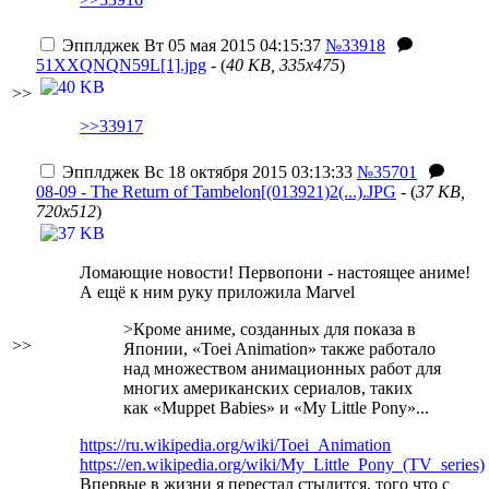
Эпплджек
Вт 05 мая 2015 04:15:37
№33918
51XXQNQN59L[1].jpg
- (
40 KB, 335x475
)
>>
>>33917
Эпплджек
Вс 18 октября 2015 03:13:33
№35701
08-09 - The Return of Tambelon[(013921)2(...).JPG
- (
37 KB,
720x512
)
Ломающие новости! Первопони - настоящее аниме!
А ещё к ним руку приложила Marvel
>Кроме аниме, созданных для показа в
>>
Японии, «Toei Animation» также работало
над множеством анимационных работ для
многих американских сериалов, таких
как «Muppet Babies» и «My Little Pony»...
https://ru.wikipedia.org/wiki/Toei_Animation
https://en.wikipedia.org/wiki/My_Little_Pony_(TV_series)
Впервые в жизни я перестал стыдится, того что с