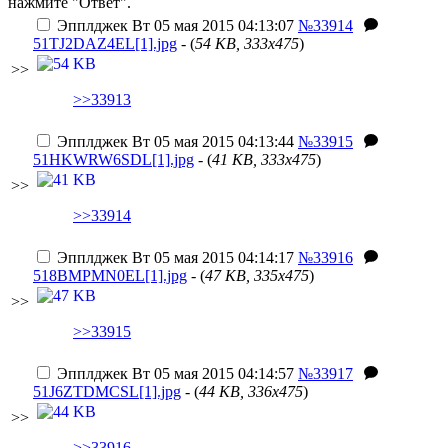
нажмите "Ответ".
Эпплджек
Вт 05 мая 2015 04:13:07
№33914
51TJ2DAZ4EL[1].jpg
- (
54 KB, 333x475
)
>>
>>33913
Эпплджек
Вт 05 мая 2015 04:13:44
№33915
51HKWRW6SDL[1].jpg
- (
41 KB, 333x475
)
>>
>>33914
Эпплджек
Вт 05 мая 2015 04:14:17
№33916
518BMPMN0EL[1].jpg
- (
47 KB, 335x475
)
>>
>>33915
Эпплджек
Вт 05 мая 2015 04:14:57
№33917
51J6ZTDMCSL[1].jpg
- (
44 KB, 336x475
)
>>
>>33916