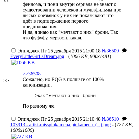
>>
фендома, и пони внутри сериала не знают о
существовании человеков и мультфильмы про
лысых обезьянок у них не показывают
что
идёт в подтверждение первого
предположения.
И да, я знаю как "мечтают о них" брони. Так
что фуфуфу, мерзость какая.
Эпплджек
Пт 25 декабря 2015 21:00:18
№36509
EveryLittleGirl-sDream.jpg
- (
1066 KB, 900x1481
)
>>36508
Сожалею, но EQG в полшаге от 100%
>>
канонизации.
>как "мечтают о них" брони
По разному же.
Эпплджек
Пт 25 декабря 2015 21:10:48
№36510
103913 - artist-misspinkamena pinkamena_(...).png
- (
727 KB,
1000x1000
)