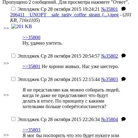
Пропущено 2 сообщений. Для просмотра нажмите "Ответ".
Эпплджек
Ср 28 октября 2015 19:24:21
№35801
206411__UNOPT__safe_rarity_coffee_steam_(...).jpeg
- (
201
KB, 716x1105
)
>>
>>35800
Ну, удачно улететь.
Эпплджек
Ср 28 октября 2015 20:54:57
№35802
>>
>>35801
Не хорони живых. Нас уже шестеро.
Эпплджек
Ср 28 октября 2015 22:15:44
№35803
Я не представляю как можно собирать людей,
>>
когда те даже не представляют что будут
делать в итоге. По принципу с какими
хотелками больше соберётся\останется?
Эпплджек
Ср 28 октября 2015 22:26:34
№35804
>>35803
>>
Я мог бы поспорить что это будет нукиге или