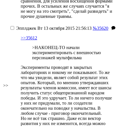
сравнения, для усиления восхищения формами
прочих. В остальных же случаях случается "я
не могу на это смотреть", "сделай развидеть" и
прочие душевные травмы.
Эпплджек
Вт 13 октября 2015 21:56:13
№35620
>>35612
>НАКОНЕЦ-ТО начали
экспериментировать с внешностью
персонажей мультфильма
Эксперименты проводят в закрытых
лабораториях и никому не показывают. То же
что мы увидели, являет собой результат этих
опытов. Который, по мнению утверждавших
>>
результаты членов комиссии, имеет все шансы
получить статус общепризнанной народом
победы. И это удручает. То ли ничего получше
у них не придумали, то ли создатели
окончательно на поводке у начальства. В
любом случае - приговор окончательный.
Но не всё так страшно. Даже если вектор
развития у них не изменится, всегда можно