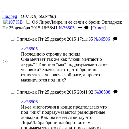
lira.jpeg
- (
107 KB, 600x480
)
Об Лире\Лайре, и её связи с брони
Эпплджек
Пт 25 декабря 2015 16:56:41
№36505
[
Ответ
]
Эпплджек
Пт 25 декабря 2015 17:11:35
№36506
>>36505
Последнюю строчку не понял.
Она мечтает так же как "люди мечтают о
>>
людях"? Или под "мы" подразумеваются не
человеки? Значит ли это, что брони не
относятся к человеческой расе, а просто
маскируются под них?
Эпплджек
Пт 25 декабря 2015 20:41:02
№36508
>>36506
Из-за многоточия в конце предполагаю что
под "них" подразумеваются разноцветные
лошадки. Как-бы имеется ввиду что
Лира\Лайра брони наоборот
хотя мы
понимаем что это её фанатство - выдумка