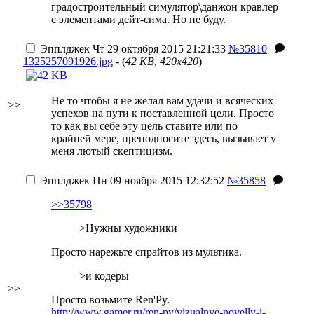
градостроительный симулятор\данжон кравлер
с элементами дейт-сима. Но не буду.
Эпплджек
Чт 29 октября 2015 21:21:33
№35810
1325257091926.jpg
- (
42 KB, 420x420
)
Не то чтобы я не желал вам удачи и всяческих
>>
успехов на пути к поставленной цели. Просто
то как вы себе эту цель ставите или по
крайней мере, преподносите здесь, вызывает у
меня лютый скептицизм.
Эпплджек
Пн 09 ноября 2015 12:32:52
№35858
>>35798
>Нужны художники
Просто нарежьте спрайтов из мультика.
>и кодеры
>>
Просто возьмите Ren'Py.
http://www.gamer.ru/ren-py/vizualnye-novelly-i-