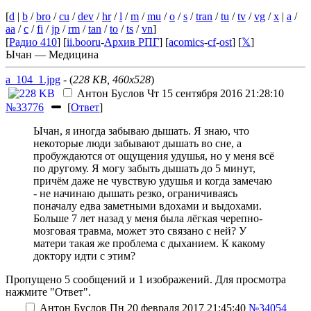
[
d
|
b
/
bro
/
cu
/
dev
/
hr
/
l
/
m
/
mu
/
o
/
s
/
tran
/
tu
/
tv
/
vg
/
x
|
a
/
aa
/
c
/
fi
/
jp
/
rm
/
tan
/
to
/
ts
/
vn
]
[
Радио 410
] [
ii.booru
-
Архив РПГ
] [
acomics
-
cf
-
ost
] [
𝕏
]
Ычан — Медицина
a_104_1.jpg
- (
228 KB, 460x528
)
Антон Буслов
Чт 15 сентября 2016 21:28:10
№33776
[
Ответ
]
Ычан, я иногда забываю дышать. Я знаю, что
некоторые люди забывают дышать во сне, а
пробуждаются от ощущения удушья, но у меня всё
по другому. Я могу забыть дышать до 5 минут,
причём даже не чувствую удушья и когда замечаю
- не начинаю дышать резко, ограничиваясь
поначалу едва заметными вдохами и выдохами.
Больше 7 лет назад у меня была лёгкая черепно-
мозговая травма, может это связано с ней? У
матери такая же проблема с дыханием. К какому
доктору идти с этим?
Пропущено 5 сообщений и 1 изображений. Для просмотра
нажмите "Ответ".
Антон Буслов
Пн 20 февраля 2017 21:45:40
№34054