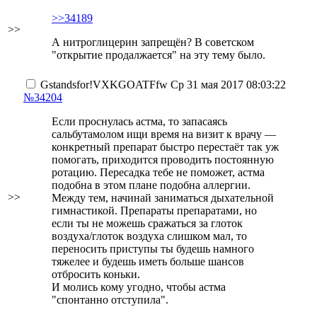
>>34189
>>
А нитроглицерин запрещён? В советском
"открытие продалжается" на эту тему было.
Gstandsfor
!VXKGOATFfw
Ср 31 мая 2017 08:03:22
№34204
Если проснулась астма, то запасаясь
сальбутамолом ищи время на визит к врачу —
конкретный препарат быстро перестаёт так уж
помогать, приходится проводить постоянную
ротацию. Пересадка тебе не поможет, астма
подобна в этом плане подобна аллергии.
>>
Между тем, начинай заниматься дыхательной
гимнастикой. Препараты препаратами, но
если ты не можешь сражаться за глоток
воздуха/глоток воздуха слишком мал, то
переносить приступы ты будешь намного
тяжелее и будешь иметь больше шансов
отбросить коньки.
И молись кому угодно, чтобы астма
"спонтанно отступила".