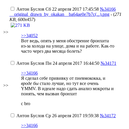
Антон Буслов
Сб 22 апреля 2017 17:45:58
№34166
__original_drawn_by_okakan__ba64ae0e7b7c(...).png
- (
271
KB, 600x457
)
>>
>>34052
Вот ведь, опять у меня обострение бронхита
из-за холода на улице, дома и на работе. Как-то
часто через два месяца болеть?
Антон Буслов
Пн 24 апреля 2017 16:44:50
№34171
>>34166
Я сделал себе прививку от пневмококка, и
вроде бы
стало лучше, но тут все очень
>>
YMMV. В идеале надо сдать анализ мокроты и
понять, чем вызван бронхит
c bro
Антон Буслов
Ср 26 апреля 2017 19:59:38
№34172
>>34166