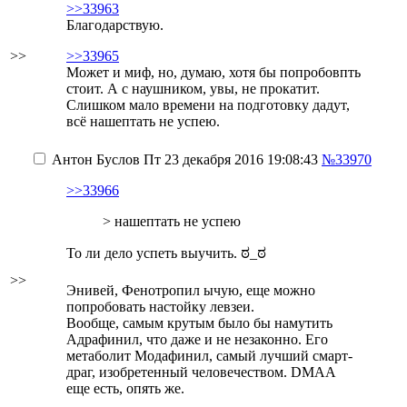
>>33963
Благодарствую.
>>
>>33965
Может и миф, но, думаю, хотя бы попробовпть
стоит. А с наушником, увы, не прокатит.
Слишком мало времени на подготовку дадут,
всё нашептать не успею.
Антон Буслов
Пт 23 декабря 2016 19:08:43
№33970
>>33966
> нашептать не успею
То ли дело успеть выучить. ಠ_ಠ
>>
Энивей, Фенотропил ычую, еще можно
попробовать настойку левзеи.
Вообще, самым крутым было бы намутить
Адрафинил, что даже и не незаконно. Его
метаболит Модафинил, самый лучший смарт-
драг, изобретенный человечеством. DMAA
еще есть, опять же.