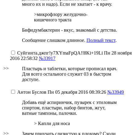
много их и надо). Если не хватает - к врачу.
>микрофлору желудочно-
кишечного тракта
Бифидумбактерин - вкус, знакомый с детства.
Сообщение слишком длинное.
Полный текст
.
Суйгинта.джпг
!y7XYmaFpQA!!8Ki+19Li
Пн 28 ноября
2016 22:58:32
№33917
>>
Пластырь и таблетки, которые прописал врач.
Для всего остального служит 03 в быстром
доступе.
Антон Буслов
Пн 05 декабря 2016 08:39:26
№33949
Добавь ещё аспиринчик, пузырек с этиловым
спиртом, пластыри, набор бинтов, жгут,
ватные тампоны, палочки.
> Капли для носа
>>
Зачем приучать слизистую к плохому? Сходи