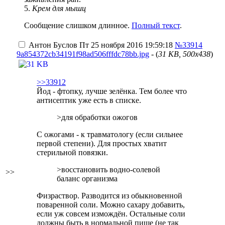
5.
Крем для мышц
Сообщение слишком длинное.
Полный текст
.
Антон Буслов
Пт 25 ноября 2016 19:59:18
№33914
9a854372cb34191f98ad506fffdc78bb.jpg
- (
31 KB, 500x438
)
>>33912
Йод - фтопку, лучше зелёнка. Тем более что
антисептик уже есть в списке.
>для обработки ожогов
С ожогами - к травматологу (если сильнее
первой степени). Для простых хватит
стерильной повязки.
>восстановить водно-солевой
>>
баланс организма
Физраствор. Разводится из обыкновенной
поваренной соли. Можно сахару добавить,
если уж совсем измождён. Остальные соли
должны быть в нормальной пище (не так