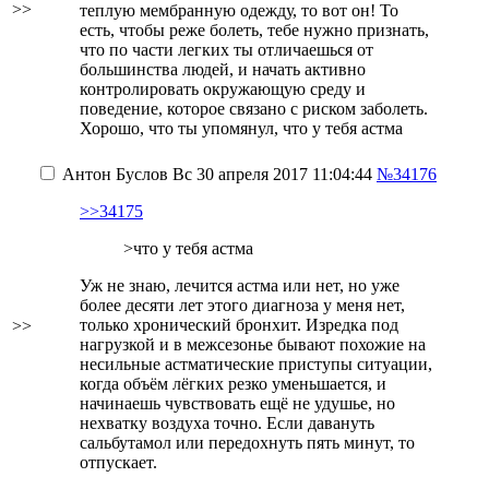
>>
теплую мембранную одежду, то вот он! То
есть, чтобы реже болеть, тебе нужно признать,
что по части легких ты отличаешься от
большинства людей, и начать активно
контролировать окружающую среду и
поведение, которое связано с риском заболеть.
Хорошо, что ты упомянул, что у тебя астма
Антон Буслов
Вс 30 апреля 2017 11:04:44
№34176
>>34175
>что у тебя астма
Уж не знаю, лечится астма или нет, но уже
более десяти лет этого диагноза у меня нет,
только хронический бронхит. Изредка под
>>
нагрузкой и в межсезонье бывают похожие на
несильные астматические приступы ситуации,
когда объём лёгких резко уменьшается, и
начинаешь чувствовать ещё не удушье, но
нехватку воздуха точно. Если давануть
сальбутамол или передохнуть пять минут, то
отпускает.