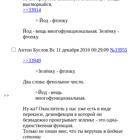
высморкайся.
>>33914
> Йод - фтопку
Йод - вещь многофункциональная. Зелёнку -
фтопку.
Антон Буслов
Вс 11 декабря 2016 00:29:09
№33955
>>33949
>Зелёнку - фтопку.
Два слова: фенольное число.
>Йод - вещь
>>
многофункциональная.
Ну-ка? Окислитель у нас уже есть в виде
перекиси, дезинфекция
в которой он
безнадежно проигрывает зеленке
- это одна-
единственная функция.
Только не пиши мне, что ты веруешь в
йодные
сеточки