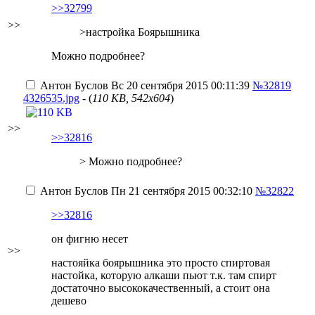
>>32799
>>
>настройка Боярышника
Можно подробнее?
Антон Буслов
Вс 20 сентября 2015 00:11:39
№32819
4326535.jpg
- (
110 KB, 542x604
)
>>
>>32816
> Можно подробнее?
Антон Буслов
Пн 21 сентября 2015 00:32:10
№32822
>>32816
он фигню несет
>>
настояйка боярышника это просто спиртовая
настойка, которую алкаши пьют т.к. там спирт
достаточно высококачественный, а стоит она
дешево