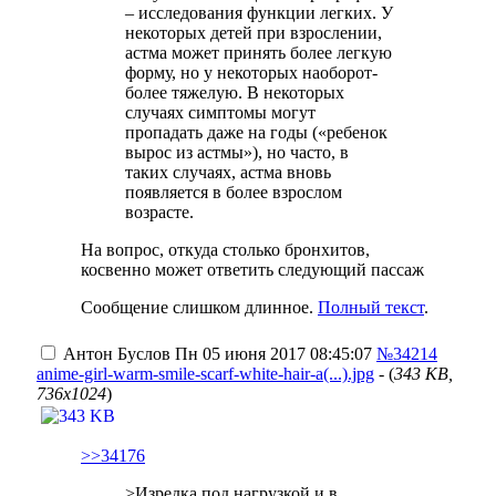
– исследования функции легких. У
некоторых детей при взрослении,
астма может принять более легкую
форму, но у некоторых наоборот-
более тяжелую. В некоторых
случаях симптомы могут
пропадать даже на годы («ребенок
вырос из астмы»), но часто, в
таких случаях, астма вновь
появляется в более взрослом
возрасте.
На вопрос, откуда столько бронхитов,
косвенно может ответить следующий пассаж
Сообщение слишком длинное.
Полный текст
.
Антон Буслов
Пн 05 июня 2017 08:45:07
№34214
anime-girl-warm-smile-scarf-white-hair-a(...).jpg
- (
343 KB,
736x1024
)
>>34176
>Изредка под нагрузкой и в