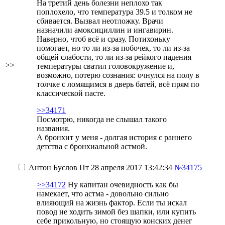
На третий день болезни неплохо так
поплохело, что температура 39.5 и толком не
сбивается. Вызвал неотложку. Врачи
назначили амоксициллин и ингавирин.
Наверно, чтоб всё и сразу. Потихоньку
помогает, но то ли из-за побочек, то ли из-за
общей слабости, то ли из-за рейкого падения
>>
температуры сватил головокружение и,
возможно, потерю сознания: очнулся на полу в
толчке с ломящимся в дверь батей, всё прям по
классической пасте.
>>34171
Посмотрю, никогда не слышал такого
названия.
А бронхит у меня - долгая история с раннего
детства с бронхиальной астмой.
Антон Буслов
Пт 28 апреля 2017 13:42:34
№34175
>>34172
Ну капитан очевидность как бы
намекает, что астма - довольно сильно
влияющий на жизнь фактор. Eсли ты искал
повод не ходить зимой без шапки, или купить
себе прикольную, но стоящую конских денег