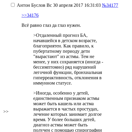
Антон Буслов
Вс 30 апреля 2017 16:31:03
№34177
>>34176
Всё равно глаз да глаз нужен.
>Отдаленный прогноз БА,
начавшейся в детском возрасте,
благоприятен. Как правило, к
пубертатному периоду дети
"вырастают" из астмы. Тем не
менее, у них сохраняется (иногда -
бессимптомно) ряд нарушений
легочной функции, бронхиальная
гиперреактивность, отклонения в
иммунном статусе.
>Иногда, особенно у детей,
единственным признаком астмы
может быть кашель или астма
выражается в частых простудах,
>>
лечение которых занимает долгое
время. У более больших детей,
диагноз астмы может быть
получен с помощью спирографии