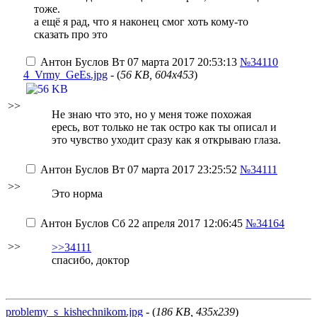
тоже.
а ещё я рад, что я наконец смог хоть кому-то
сказать про это
Антон Буслов
Вт 07 марта 2017 20:53:13
№34110
4_Vrmy_GeEs.jpg
- (
56 KB, 604x453
)
>>
Не знаю что это, но у меня тоже похожая
ересь, вот только не так остро как ты описал и
это чувство уходит сразу как я открываю глаза.
Антон Буслов
Вт 07 марта 2017 23:25:52
№34111
>>
Это норма
Антон Буслов
Сб 22 апреля 2017 12:06:45
№34164
>>
>>34111
спасибо, доктор
problemy_s_kishechnikom.jpg
- (
186 KB, 435x239
)