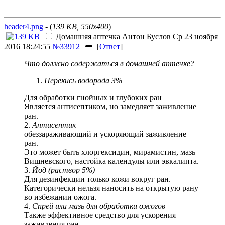
header4.png
- (
139 KB, 550x400
)
Домашняя аптечка
Антон Буслов
Ср 23 ноября
2016 18:24:55
№33912
[
Ответ
]
Что должно содержаться в домашней аптечке?
Перекись водорода 3%
Для обработки гнойных и глубоких ран
Является антисептиком, но замедляет заживление
ран.
2.
Антисептик
обеззараживающий и ускоряющий заживление
ран.
Это может быть хлоргексидин, мирамистин, мазь
Вишневского, настойка календулы или эвкалипта.
3.
Йод (раствор 5%)
Для дезинфекции только кожи вокруг ран.
Категорически нельзя наносить на открытую рану
во избежании ожога.
4.
Спрей или мазь для обработки ожогов
Также эффективное средство для ускорения
заживления ран.