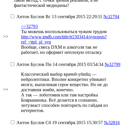
такой метод, с точки зрения реальной, а не
фантастической медицины?
Антон Буслов
Вс 13 сентября 2015 22:29:11
№32794
>>32793
Ты можешь воспользоваться чужим трудом
>>
http://www.imdb.com/title/tt1503414/synopsis?
ref_=ttpl_pl_syn
Вообще, смесь DXM и алкоголя так не
работает, но оформит неплохую отсылку.
Антон Буслов
Пн 14 сентября 2015 03:54:34
№32799
Классический выбор врачей-убийц —
нейролептики. Вполне конкретно убивают
мозги, выпиливая серое вещество. Но не до
>>
достояния зомби, конечно.
А так — лоботомия или там настройка
Боярышника. Всё делается в сознании,
энтузиаст способен повторить по гайдам из
иетернетов.
Антон Буслов
Сб 19 сентября 2015 15:30:57
№32816