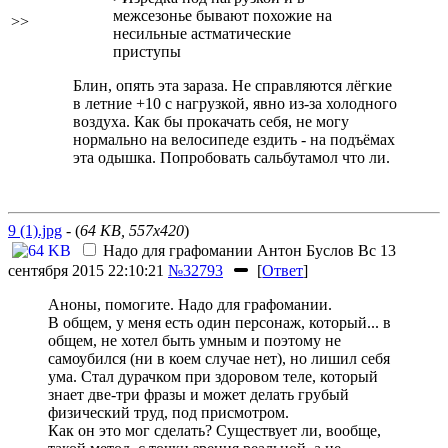
межсезонье бывают похожие на
>>
несильные астматические
приступы
Блин, опять эта зараза. Не справляются лёгкие
в летние +10 с нагрузкой, явно из-за холодного
воздуха. Как бы прокачать себя, не могу
нормально на велосипеде ездить - на подъёмах
эта одышка. Попробовать сальбутамол что ли.
9 (1).jpg
- (
64 KB, 557x420
)
Надо для графомании
Антон Буслов
Вс 13
сентября 2015 22:10:21
№32793
[
Ответ
]
Аноны, помогите. Надо для графомании.
В общем, у меня есть один персонаж, который... в
общем, не хотел быть умным и поэтому не
самоубился (ни в коем случае нет), но лишил себя
ума. Стал дурачком при здоровом теле, который
знает две-три фразы и может делать грубый
физический труд, под присмотром.
Как он это мог сделать? Существует ли, вообще,