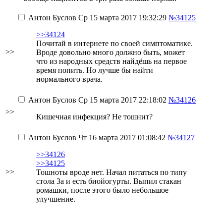
Антон Буслов
Ср 15 марта 2017 19:32:29
№34125
>>34124
Почитай в интернете по своей симптоматике.
>>
Вроде довольно много должно быть, может
что из народных средств найдёшь на первое
время попить. Но лучше бы найти
нормального врача.
Антон Буслов
Ср 15 марта 2017 22:18:02
№34126
>>
Кишечная инфекция? Не тошнит?
Антон Буслов
Чт 16 марта 2017 01:08:42
№34127
>>34126
>>34125
>>
Тошноты вроде нет. Начал питаться по типу
стола 3а и есть биойогурты. Выпил стакан
ромашки, после этого было небольшое
улучшение.