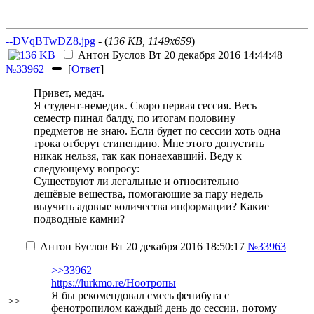
--DVqBTwDZ8.jpg
- (
136 KB, 1149x659
)
Антон Буслов
Вт 20 декабря 2016 14:44:48
№33962
[
Ответ
]
Привет, медач.
Я студент-немедик. Скоро первая сессия. Весь
семестр пинал балду, по итогам половину
предметов не знаю. Если будет по сессии хоть одна
трока отберут стипендию. Мне этого допустить
никак нельзя
, так как понаехавший
. Веду к
следующему вопросу:
Существуют ли легальные и относительно
дешёвые вещества, помогающие за пару недель
выучить адовые количества информации? Какие
подводные камни?
Антон Буслов
Вт 20 декабря 2016 18:50:17
№33963
>>33962
https://lurkmo.re/Ноотропы
Я бы рекомендовал смесь фенибута с
>>
фенотропилом каждый день до сессии, потому