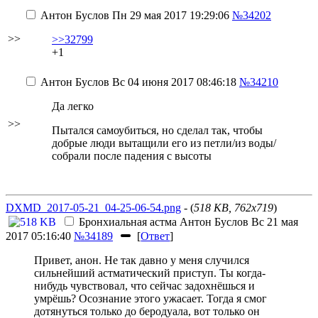
Антон Буслов
Пн 29 мая 2017 19:29:06
№34202
>>
>>32799
+1
Антон Буслов
Вс 04 июня 2017 08:46:18
№34210
Да легко
>>
Пытался самоубиться, но сделал так, чтобы
добрые люди вытащили его из петли/из воды/
собрали после падения с высоты
DXMD_2017-05-21_04-25-06-54.png
- (
518 KB, 762x719
)
Бронхиальная астма
Антон Буслов
Вс 21 мая
2017 05:16:40
№34189
[
Ответ
]
Привет, анон. Не так давно у меня случился
сильнейший астматический приступ. Ты когда-
нибудь чувствовал, что сейчас задохнёшься и
умрёшь? Осознание этого ужасает. Тогда я смог
дотянуться только до беродуала, вот только он