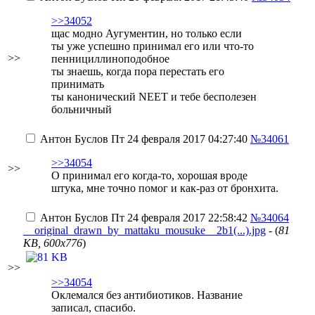
>>34052
щас модно Аугументин, но только если
ты уже успешно принимал его или что-то
>>
пеннициллиноподобное
ты знаешь, когда пора перестать его
принимать
ты канонический NEET и тебе бесполезен
больничный
Антон Буслов
Пт 24 февраля 2017 04:27:40
№34061
>>34054
>>
О принимал его когда-то, хорошая вроде
штука, мне точно помог и как-раз от бронхита.
Антон Буслов
Пт 24 февраля 2017 22:58:42
№34064
__original_drawn_by_mattaku_mousuke__2b1(...).jpg
- (
81
KB, 600x776
)
>>
>>34054
Оклемался без антибиотиков. Название
записал, спасибо.