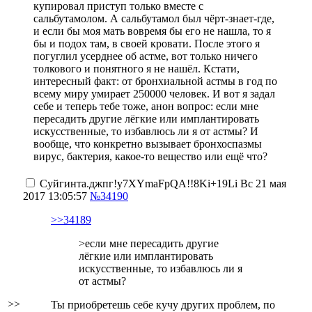
купировал приступ только вместе с
сальбутамолом. А сальбутамол был чёрт-знает-где,
и если бы моя мать вовремя бы его не нашла, то я
бы и подох там, в своей кровати. После этого я
погуглил усерднее об астме, вот только ничего
толкового
и понятного
я не нашёл. Кстати,
интересный факт: от бронхиальной астмы в год по
всему миру умирает 250000 человек. И вот я задал
себе
и теперь тебе тоже, анон
вопрос: если мне
пересадить другие лёгкие или имплантировать
искусственные, то избавлюсь ли я от астмы? И
вообще, что конкретно вызывает бронхоспазмы
вирус, бактерия, какое-то вещество или ещё что
?
Суйгинта.джпг
!y7XYmaFpQA!!8Ki+19Li
Вс 21 мая
2017 13:05:57
№34190
>>34189
>если мне пересадить другие
лёгкие или имплантировать
искусственные, то избавлюсь ли я
от астмы?
>>
Ты приобретешь себе кучу других проблем, по