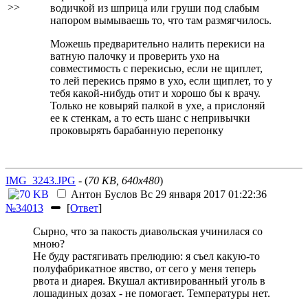
>>
водичкой из шприца или груши под слабым
напором вымываешь то, что там размягчилось.
Можешь предварительно налить перекиси на
ватную палочку и проверить ухо на
совместимость с перекисью, если не щиплет,
то лей перекись прямо в ухо, если щиплет, то у
тебя какой-нибудь отит и хорошо бы к врачу.
Только не ковыряй палкой в ухе, а прислоняй
ее к стенкам, а то есть шанс с непривычки
проковырять барабанную перепонку
IMG_3243.JPG
- (
70 KB, 640x480
)
Антон Буслов
Вс 29 января 2017 01:22:36
№34013
[
Ответ
]
Сырно, что за пакость диавольская учинилася со
мною?
Не буду растягивать прелюдию: я съел какую-то
полуфабрикатное явство, от сего у меня теперь
рвота и диарея. Вкушал активированный уголь в
лошадиных дозах - не помогает. Температуры нет.