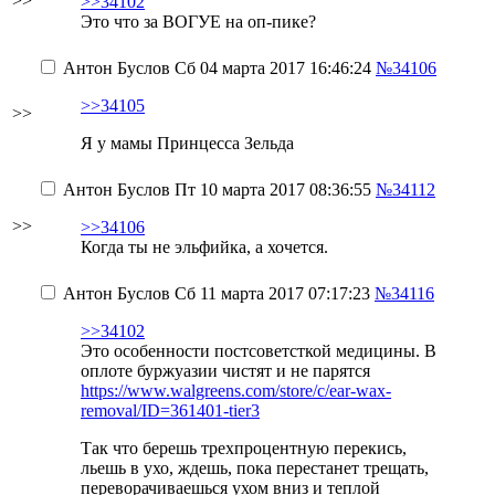
>>
>>34102
Это что за ВОГУЕ на оп-пике?
Антон Буслов
Сб 04 марта 2017 16:46:24
№34106
>>34105
>>
Я у мамы Принцесса Зельда
Антон Буслов
Пт 10 марта 2017 08:36:55
№34112
>>
>>34106
Когда ты не эльфийка, а хочется.
Антон Буслов
Сб 11 марта 2017 07:17:23
№34116
>>34102
Это особенности постсоветсткой медицины. В
оплоте буржуазии чистят и не парятся
https://www.walgreens.com/store/c/ear-wax-
removal/ID=361401-tier3
Так что берешь трехпроцентную перекись,
льешь в ухо, ждешь, пока перестанет трещать,
переворачиваешься ухом вниз и теплой