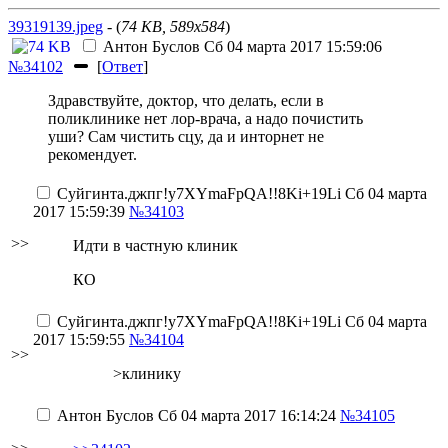
39319139.jpeg
- (
74 KB, 589x584
)
Антон Буслов
Сб 04 марта 2017 15:59:06
№34102
[
Ответ
]
Здравствуйте, доктор, что делать, если в
поликлинике нет лор-врача, а надо почистить
уши? Сам чистить сцу, да и инторнет не
рекомендует.
Суйгинта.джпг
!y7XYmaFpQA!!8Ki+19Li
Сб 04 марта
2017 15:59:39
№34103
>>
Идти в частную клиник
КО
Суйгинта.джпг
!y7XYmaFpQA!!8Ki+19Li
Сб 04 марта
2017 15:59:55
№34104
>>
>клинику
Антон Буслов
Сб 04 марта 2017 16:14:24
№34105