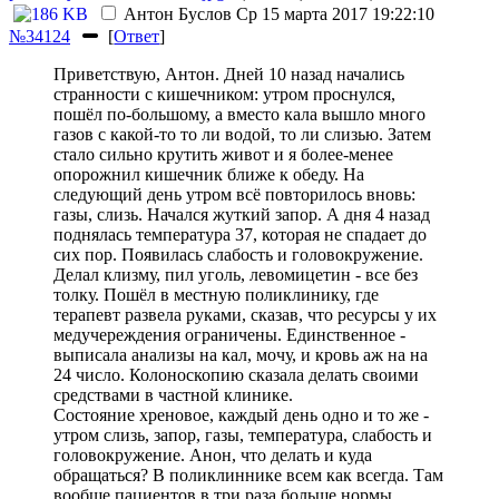
Антон Буслов
Ср 15 марта 2017 19:22:10
№34124
[
Ответ
]
Приветствую, Антон. Дней 10 назад начались
странности с кишечником: утром проснулся,
пошёл по-большому, а вместо кала вышло много
газов с какой-то то ли водой, то ли слизью. Затем
стало сильно крутить живот и я более-менее
опорожнил кишечник ближе к обеду. На
следующий день утром всё повторилось вновь:
газы, слизь. Начался жуткий запор. А дня 4 назад
поднялась температура 37, которая не спадает до
сих пор. Появилась слабость и головокружение.
Делал клизму, пил уголь, левомицетин - все без
толку. Пошёл в местную поликлинику, где
терапевт развела руками, сказав, что ресурсы у их
медучереждения ограничены. Единственное -
выписала анализы на кал, мочу, и кровь аж на на
24 число. Колоноскопию сказала делать своими
средствами в частной клинике.
Состояние хреновое, каждый день одно и то же -
утром слизь, запор, газы, температура, слабость и
головокружение. Анон, что делать и куда
обращаться? В поликлиннике всем как всегда. Там
вообще пациентов в три раза больше нормы.