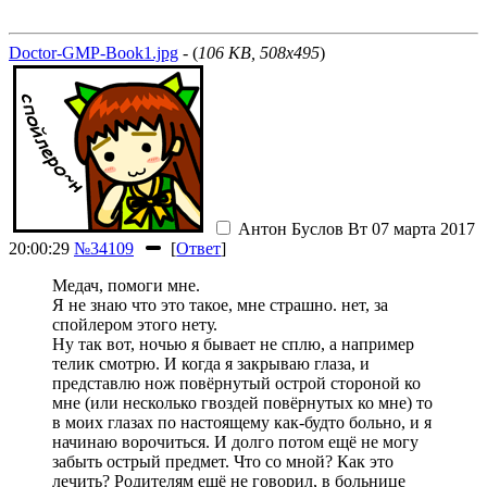
Doctor-GMP-Book1.jpg
- (
106 KB, 508x495
)
Антон Буслов
Вт 07 марта 2017
20:00:29
№34109
[
Ответ
]
Медач, помоги мне.
Я не знаю что это такое, мне страшно.
нет, за
спойлером этого нету
.
Ну так вот, ночью я бывает не сплю, а например
телик смотрю. И когда я закрываю глаза, и
представлю нож повёрнутый острой стороной ко
мне (или несколько гвоздей повёрнутых ко мне) то
в моих глазах по настоящему как-будто больно, и я
начинаю ворочиться. И долго потом ещё не могу
забыть острый предмет. Что со мной? Как это
лечить? Родителям ещё не говорил, в больнице