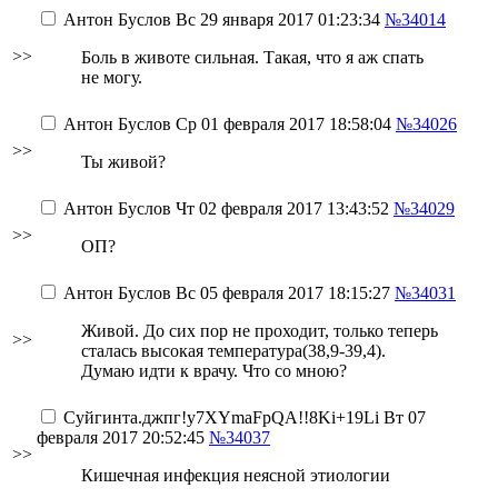
Антон Буслов
Вс 29 января 2017 01:23:34
№34014
>>
Боль в животе сильная. Такая, что я аж спать
не могу.
Антон Буслов
Ср 01 февраля 2017 18:58:04
№34026
>>
Ты живой?
Антон Буслов
Чт 02 февраля 2017 13:43:52
№34029
>>
ОП?
Антон Буслов
Вс 05 февраля 2017 18:15:27
№34031
Живой. До сих пор не проходит, только теперь
>>
сталась высокая температура(38,9-39,4).
Думаю идти к врачу. Что со мною?
Суйгинта.джпг
!y7XYmaFpQA!!8Ki+19Li
Вт 07
февраля 2017 20:52:45
№34037
>>
Кишечная инфекция неясной этиологии