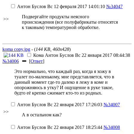
Антон Буслов
Вс 12 февраля 2017 14:01:10
№34047
Подвергайте продукты неясного
>>
происхождения (все полуфабрикаты относятся
к таковым) температурной обработке.
koma copy.jpg
- (
144 KB, 460x428
)
Кома
Антон Буслов
Вс 22 января 2017 08:44:38
№34006
[
Ответ
]
Это нормально, что каждый раз, когда я хожу в
туалет по-маленькому, мне представляется, что в
данный момент где-то далеко я лежу в коме и
опорожняюсь в утку? И ощущение в руке такое,
будто её крепко сжимает кто-то из родных.
Антон Буслов
Вс 22 января 2017 17:26:03
№34007
>>
А в остальном как?
Антон Буслов
Вс 22 января 2017 18:25:44
№34008