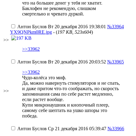
что на большее денег у тебя не хватит.
Баклофен не рекомендую, слишком
смертельно и чревато дуркой.
Антон Буслов
Вт 20 декабря 2016 19:38:01
№33964
YX9QNPkm0RE.jpg
- (
197 KB, 523x604
)
>>
>>33962
Антон Буслов
Вт 20 декабря 2016 20:03:52
№33965
>>33962
Чудо-колёса это миф.
Да, можно навернуть стимуляторов и не спать,
и даже притом что-то соображать, но скорость
>>
запоминания сама по себе растет медленно,
если растет вообще.
Купи микронаушник и кнопочный плеер,
самому себе шептать на ушко шпоры это
победа.
Антон Буслов
Ср 21 декабря 2016 05:39:47
№33966