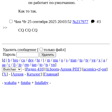
он работает по-умолчанию.
Как то так.
Чии
Чт 25 сентября 2025 20:03:52
№217977
#3
>>
CQ CQ CQ
Удалить сообщение [
только файл
]
Пароль
[
d
|
b
/
bro
/
cu
/
dev
/
hr
/
l
/
m
/
mu
/
o
/
s
/
tran
/
tu
/
tv
/
vg
/
x
|
a
/
aa
/
c
/
fi
/
jp
/
rm
/
tan
/
to
/
ts
/
vn
]
- [
Радио 410
] [
ii.booru
-
Архив РПГ
] [
acomics
-
cf
-
ost
]
[
𝕏
] - [
Архив
-
Каталог
] [
Главная
]
-
wakaba
+
futaba
+
futallaby
-