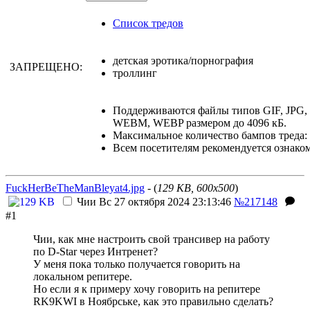
Список тредов
детская эротика/порнография
ЗАПРЕЩЕНО:
троллинг
Поддерживаются файлы типов GIF, JPG,
WEBM, WEBP размером до 4096 кБ.
Максимальное количество бампов треда: 
Всем посетителям рекомендуется ознако
FuckHerBeTheManBleyat4.jpg
- (
129 KB, 600x500
)
Чии
Вс 27 октября 2024 23:13:46
№217148
#1
Чии, как мне настроить свой трансивер на работу
по D-Star через Интренет?
У меня пока только получается говорить на
локальном репитере.
Но если я к примеру хочу говорить на репитере
RK9KWI в Ноябрське, как это правильно сделать?