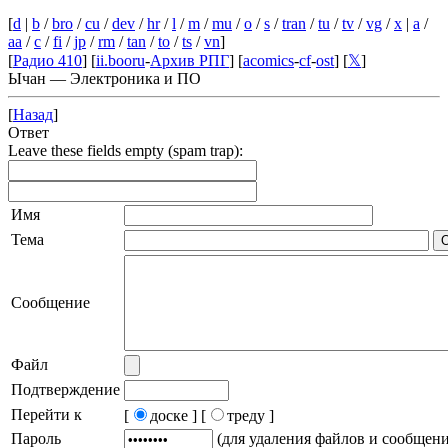
[
d
|
b
/
bro
/
cu
/
dev
/
hr
/
l
/
m
/
mu
/
o
/
s
/
tran
/
tu
/
tv
/
vg
/
x
|
a
/
aa
/
c
/
fi
/
jp
/
rm
/
tan
/
to
/
ts
/
vn
]
[
Радио 410
] [
ii.booru
-
Архив РПГ
] [
acomics
-
cf
-
ost
] [
𝕏
]
Ычан — Электроника и ПО
[
Назад
]
Ответ
Leave these fields empty (spam trap):
Имя
Тема
Сообщение
Файл
Подтверждение
Перейти к
[
доске ]
[
треду ]
Пароль
(для удаления файлов и сообщен