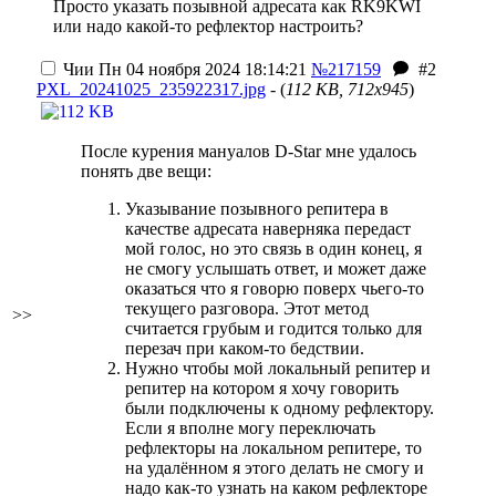
Просто указать позывной адресата как RK9KWI
или надо какой-то рефлектор настроить?
Чии
Пн 04 ноября 2024 18:14:21
№217159
#2
PXL_20241025_235922317.jpg
- (
112 KB, 712x945
)
После курения мануалов D-Star мне удалось
понять две вещи:
Указывание позывного репитера в
качестве адресата наверняка передаст
мой голос, но это связь в один конец, я
не смогу услышать ответ, и может даже
оказаться что я говорю поверх чьего-то
текущего разговора. Этот метод
>>
считается грубым и годится только для
перезач при каком-то бедствии.
Нужно чтобы мой локальный репитер и
репитер на котором я хочу говорить
были подключены к одному рефлектору.
Если я вполне могу переключать
рефлекторы на локальном репитере, то
на удалённом я этого делать не смогу и
надо как-то узнать на каком рефлекторе