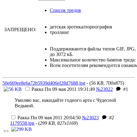
Список тредов
детская эротика/порнография
ЗАПРЕЩЕНО:
троллинг
Поддерживаются файлы типов GIF, JPG
до 3072 кБ.
Максимальное количество бампов треда: 
Всем посетителям рекомендуется ознако
50e669ee8e6a72b5939d406ef28d7688.jpg
- (
56 KB, 700x875
)
Ракка
Пн 09 мая 2011 19:31:49
№23022
#1
Умоляю вас, накидайте годного арта с Чудесной
Ведьмой.
Ракка
Пн 09 мая 2011 20:04:50
№23023
#2
1179558.jpg
- (
299 KB, 827x1169
)
>>