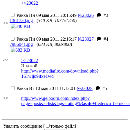
>>23022
Ракка
Пн 09 мая 2011 20:15:49
№23026
#3
1361720.jpg
- (
340 KB, 1077x1250
)
>>
Ракка
Пн 09 мая 2011 22:16:17
№23027
#4
7986041.jpg
- (
683 KB, 800x800
)
>>
>>23022
Энджой.
http://www.mediafire.com/download.php?
161wljo9ifxe1wd
Ракка
Вт 10 мая 2011 11:12:01
№23028
#5
>>
http://www.gelbooru.com/index.php?
page=post&s=list&tags=rating%3asafe+frederica_bernkaste
Удалить сообщение [
только файл
]