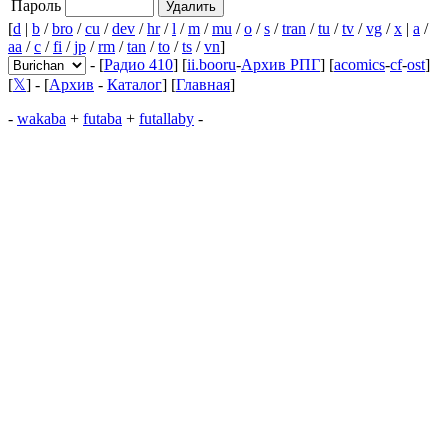
Пароль
[
d
|
b
/
bro
/
cu
/
dev
/
hr
/
l
/
m
/
mu
/
o
/
s
/
tran
/
tu
/
tv
/
vg
/
x
|
a
/
aa
/
c
/
fi
/
jp
/
rm
/
tan
/
to
/
ts
/
vn
]
- [
Радио 410
] [
ii.booru
-
Архив РПГ
] [
acomics
-
cf
-
ost
]
[
𝕏
] - [
Архив
-
Каталог
] [
Главная
]
-
wakaba
+
futaba
+
futallaby
-