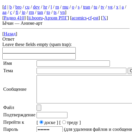
[
d
|
b
/
bro
/
cu
/
dev
/
hr
/
l
/
m
/
mu
/
o
/
s
/
tran
/
tu
/
tv
/
vg
/
x
|
a
/
aa
/
c
/
fi
/
jp
/
rm
/
tan
/
to
/
ts
/
vn
]
[
Радио 410
] [
ii.booru
-
Архив РПГ
] [
acomics
-
cf
-
ost
] [
𝕏
]
Ычан — Аниме-арт
[
Назад
]
Ответ
Leave these fields empty (spam trap):
Имя
Тема
Сообщение
Файл
Подтверждение
Перейти к
[
доске ]
[
треду ]
Пароль
(для удаления файлов и сообщен