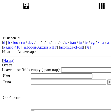
[
d
|
b
/
bro
/
cu
/
dev
/
hr
/
l
/
m
/
mu
/
o
/
s
/
tran
/
tu
/
tv
/
vg
/
x
|
a
/
aa
[
Радио 410
] [
ii.booru
-
Архив РПГ
] [
acomics
-
cf
-
ost
] [
𝕏
]
Ычан — Аниме-арт
[
Назад
]
Ответ
Leave these fields empty (spam trap):
Имя
Тема
Сообщение