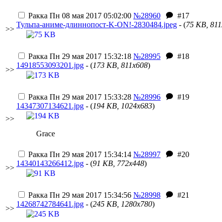
Ракка
Пн 08 мая 2017 05:02:00
№28960
#17
Тульпа-аниме-длиннопост-K-ON!-2830484.jpeg
- (
75 KB, 81
>>
Ракка
Пн 29 мая 2017 15:32:18
№28995
#18
14918553093201.jpg
- (
173 KB, 811x608
)
>>
Ракка
Пн 29 мая 2017 15:33:28
№28996
#19
14347307134621.jpg
- (
194 KB, 1024x683
)
>>
Grace
Ракка
Пн 29 мая 2017 15:34:14
№28997
#20
14340143266412.jpg
- (
91 KB, 772x448
)
>>
Ракка
Пн 29 мая 2017 15:34:56
№28998
#21
14268742784641.jpg
- (
245 KB, 1280x780
)
>>