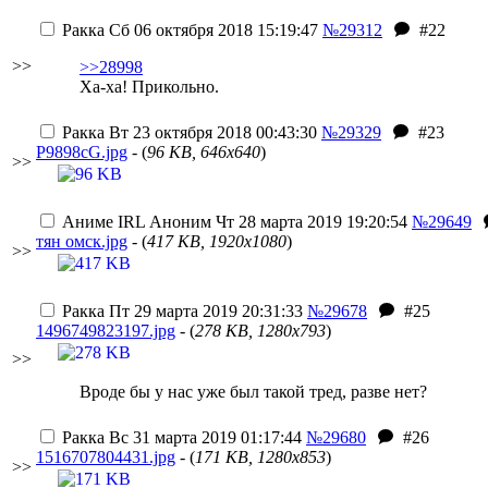
Ракка
Сб 06 октября 2018 15:19:47
№29312
#22
>>
>>28998
Ха-ха! Прикольно.
Ракка
Вт 23 октября 2018 00:43:30
№29329
#23
P9898cG.jpg
- (
96 KB, 646x640
)
>>
Аниме IRL
Аноним
Чт 28 марта 2019 19:20:54
№29649
тян омск.jpg
- (
417 KB, 1920x1080
)
>>
Ракка
Пт 29 марта 2019 20:31:33
№29678
#25
1496749823197.jpg
- (
278 KB, 1280x793
)
>>
Вроде бы у нас уже был такой тред, разве нет?
Ракка
Вс 31 марта 2019 01:17:44
№29680
#26
1516707804431.jpg
- (
171 KB, 1280x853
)
>>