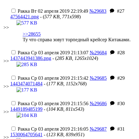
Ракка
Вт 02 апреля 2019 22:19:49
№29683
#27
47564421.png
- (
577 KB, 771x598
)
>>
>>28655
Ту что справа зовут
торпедный крейсер
Китаками.
Ракка
Ср 03 апреля 2019 21:13:07
№29684
#28
1437443941386.png
- (
285 KB, 1265x1024
)
>>
Ракка
Ср 03 апреля 2019 21:15:42
№29685
#29
1443474071484
- (
177 KB, 1152x768
)
>>
Ракка
Ср 03 апреля 2019 21:15:56
№29686
#30
1449189485199
- (
104 KB, 811x543
)
>>
Ракка
Ср 03 апреля 2019 21:16:05
№29687
#31
1530064705641
- (
123 KB, 839x951
)
>>