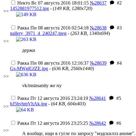
Некто
Вс 07 августа 2016 18:01:15
№28637
#2
1452881977512.jpg
- (
149 KB, 1280x720
)
>>
Ракка
Пн 08 августа 2016 02:54:18
№28638
#3
gallery_3971_4_240247.jpeg
- (
263 KB, 1340x694
)
>>
держи
Ракка
Пн 08 августа 2016 12:16:37
№28639
#4
Gs-MWglGfZE.jpg
- (
636 KB, 2560x1440
)
>>
vk/msinsanity же ну
Ракка
Пт 12 августа 2016 23:24:19
№28641
#5
bJ5hvhmVhAk.jpg
- (
64 KB, 604x403
)
>>
Ракка
Пт 12 августа 2016 23:25:25
№28642
#6
>>
А вообще, ищи в гугле по запросу "мэдскиллз аниме".