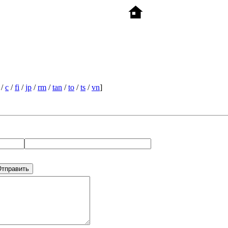
/
c
/
fi
/
jp
/
rm
/
tan
/
to
/
ts
/
vn
]