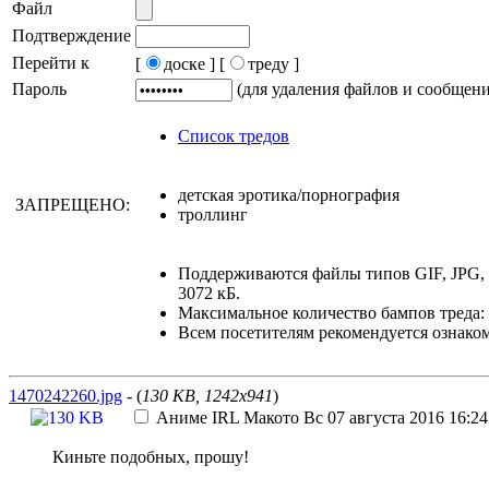
Файл
Подтверждение
Перейти к
[
доске ]
[
треду ]
Пароль
(для удаления файлов и сообщен
Список тредов
детская эротика/порнография
ЗАПРЕЩЕНО:
троллинг
Поддерживаются файлы типов GIF, JPG,
3072 кБ.
Максимальное количество бампов треда: 
Всем посетителям рекомендуется ознако
1470242260.jpg
- (
130 KB, 1242x941
)
Аниме IRL
Макото
Вс 07 августа 2016 16:24
Киньте подобных, прошу!