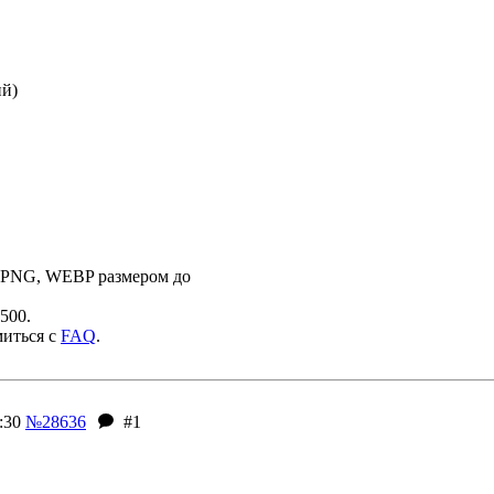
ий)
 PNG, WEBP размером до
500.
миться с
FAQ
.
:30
№28636
#1