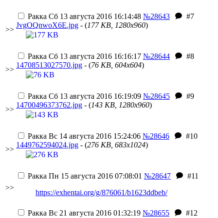
Ракка
Сб 13 августа 2016 16:14:48
№28643
#7
JvgOQnwoX6E.jpg
- (
177 KB, 1280x960
)
>>
Ракка
Сб 13 августа 2016 16:16:17
№28644
#8
14708513027570.jpg
- (
76 KB, 604x604
)
>>
Ракка
Сб 13 августа 2016 16:19:09
№28645
#9
14700496373762.jpg
- (
143 KB, 1280x960
)
>>
Ракка
Вс 14 августа 2016 15:24:06
№28646
#10
1449762594024.jpg
- (
276 KB, 683x1024
)
>>
Ракка
Пн 15 августа 2016 07:08:01
№28647
#11
>>
https://exhentai.org/g/876061/b1623ddbeb/
Ракка
Вс 21 августа 2016 01:32:19
№28655
#12