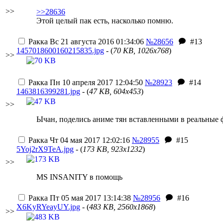
>>
>>28636
Этой целый пак есть, насколько помню.
Ракка
Вс 21 августа 2016 01:34:06
№28656
#13
1457018600160215835.jpg
- (
70 KB, 1026x768
)
>>
Ракка
Пн 10 апреля 2017 12:04:50
№28923
#14
1463816399281.jpg
- (
47 KB, 604x453
)
>>
Ычан, поделись аниме тян вставленными в реальные 
Ракка
Чт 04 мая 2017 12:02:16
№28955
#15
5Yoj2rX9TeA.jpg
- (
173 KB, 923x1232
)
>>
MS INSANITY в помощь
Ракка
Пт 05 мая 2017 13:14:38
№28956
#16
X6KyRYeayUY.jpg
- (
483 KB, 2560x1868
)
>>