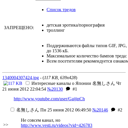
Список тредов
детская эротика/порнография
ЗАПРЕЩЕНО:
троллинг
Поддерживаются файлы типов GIF, JPG
до 1536 кБ.
Максимальное количество бампов треда: 
Всем посетителям рекомендуется ознако
1340004307424.jpg
- (
117 KB, 639x428
)
Интересные каналы о Японии
名無しさん
Чт
21 июня 2012 22:04:54
№20130
#1
http://www.youtube.com/user/GaijinCh
名無しさん
Пн 25 июня 2012 06:49:50
№20146
#2
Не совсем канал, но
>>
http://www.vesti.ru/videos?vid=426783