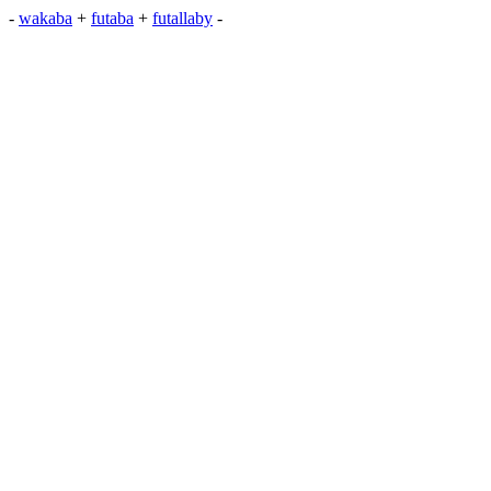
-
wakaba
+
futaba
+
futallaby
-