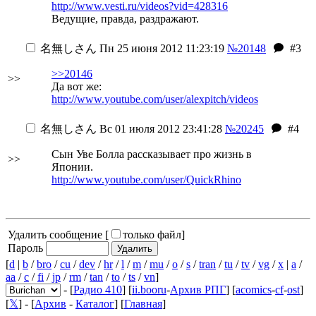
http://www.vesti.ru/videos?vid=428316
Ведущие, правда, раздражают.
名無しさん
Пн 25 июня 2012 11:23:19
№20148
#3
>>20146
>>
Да вот же:
http://www.youtube.com/user/alexpitch/videos
名無しさん
Вс 01 июля 2012 23:41:28
№20245
#4
Сын Уве Болла рассказывает про жизнь в
>>
Японии.
http://www.youtube.com/user/QuickRhino
Удалить сообщение [
только файл
]
Пароль
[
d
|
b
/
bro
/
cu
/
dev
/
hr
/
l
/
m
/
mu
/
o
/
s
/
tran
/
tu
/
tv
/
vg
/
x
|
a
/
aa
/
c
/
fi
/
jp
/
rm
/
tan
/
to
/
ts
/
vn
]
- [
Радио 410
] [
ii.booru
-
Архив РПГ
] [
acomics
-
cf
-
ost
]
[
𝕏
] - [
Архив
-
Каталог
] [
Главная
]