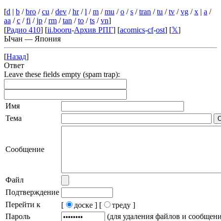
[
d
|
b
/
bro
/
cu
/
dev
/
hr
/
l
/
m
/
mu
/
o
/
s
/
tran
/
tu
/
tv
/
vg
/
x
|
a
/
aa
/
c
/
fi
/
jp
/
rm
/
tan
/
to
/
ts
/
vn
]
[
Радио 410
] [
ii.booru
-
Архив РПГ
] [
acomics
-
cf
-
ost
] [
𝕏
]
Ычан — Япония
[
Назад
]
Ответ
Leave these fields empty (spam trap):
Имя
Тема
Сообщение
Файл
Подтверждение
Перейти к
[
доске ]
[
треду ]
Пароль
(для удаления файлов и сообщен