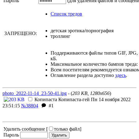
Пароль
(для удаления файлов и сообщен
Список тредов
детская эротика/порнография
ЗАПРЕЩЕНО:
троллинг
Поддерживаются файлы типов GIF, JPG,
кБ.
Максимальное количество бампов треда: 
Всем посетителям рекомендуется ознако
Оглавление раздела доступно
здесь
.
photo_2022-11-14_23-50-41.jpg
- (
203 KB, 1280x656
)
Копипаста
Копипаста-гей
Пн 14 ноября 2022
23:51:15
№38804
#1
Удалить сообщение [
только файл
]
Пароль