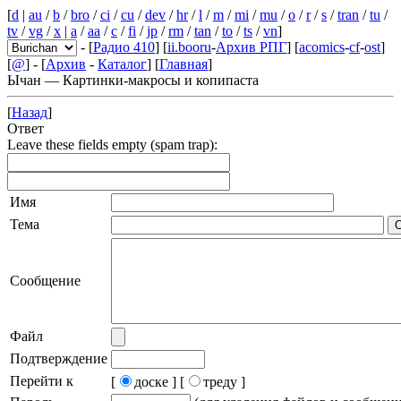
[
d
|
au
/
b
/
bro
/
ci
/
cu
/
dev
/
hr
/
l
/
m
/
mi
/
mu
/
o
/
r
/
s
/
tran
/
tu
/
tv
/
vg
/
x
|
a
/
aa
/
c
/
fi
/
jp
/
rm
/
tan
/
to
/
ts
/
vn
]
- [
Радио 410
] [
ii.booru
-
Архив РПГ
] [
acomics
-
cf
-
ost
]
[
@
] - [
Архив
-
Каталог
] [
Главная
]
Ычан — Картинки-макросы и копипаста
[
Назад
]
Ответ
Leave these fields empty (spam trap):
Имя
Тема
Сообщение
Файл
Подтверждение
Перейти к
[
доске ]
[
треду ]