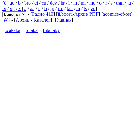
[
d
|
au
/
b
/
bro
/
ci
/
cu
/
dev
/
hr
/
l
/
m
/
mi
/
mu
/
o
/
r
/
s
/
tran
/
tu
/
tv
/
vg
/
x
|
a
/
aa
/
c
/
fi
/
jp
/
rm
/
tan
/
to
/
ts
/
vn
]
- [
Радио 410
] [
ii.booru
-
Архив РПГ
] [
acomics
-
cf
-
ost
]
[
@
] - [
Архив
-
Каталог
] [
Главная
]
-
wakaba
+
futaba
+
futallaby
-