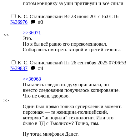
потом концовку за уши притянули и всё слили
К. С. Станиславский
Вс 23 июля 2017 16:01:16
№36976
#3
>>36971
>>
Это.
Но я бы всё равно его порекомендовал.
Собираюсь смотреть второй и третий сезоны.
К. С. Станиславский
Пт 26 сентября 2025 07:06:53
№39837
#4
>>36968
Пытались следовать духу оригинала, но
вместо следования получилось копирование.
Что не очень здорово.
>>
Один был прямо только суперклевый момент-
персонаж — та женщина-полицейский,
которую "игнорили" технологии. Или это
было в ТД с Тьюлисом? Точно, там.
Ну тогда милфовая Данст.