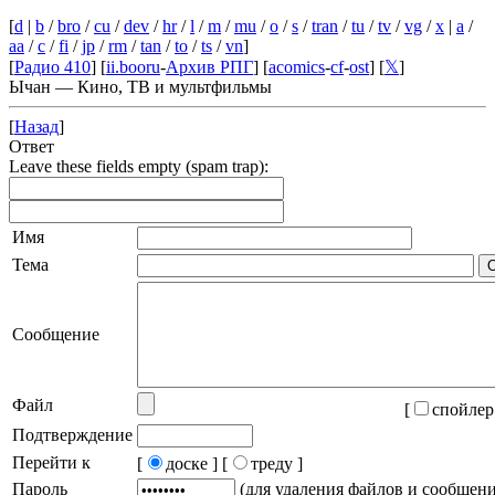
[
d
|
b
/
bro
/
cu
/
dev
/
hr
/
l
/
m
/
mu
/
o
/
s
/
tran
/
tu
/
tv
/
vg
/
x
|
a
/
aa
/
c
/
fi
/
jp
/
rm
/
tan
/
to
/
ts
/
vn
]
[
Радио 410
] [
ii.booru
-
Архив РПГ
] [
acomics
-
cf
-
ost
] [
𝕏
]
Ычан — Кино, ТВ и мультфильмы
[
Назад
]
Ответ
Leave these fields empty (spam trap):
Имя
Тема
Сообщение
Файл
[
спойлер
Подтверждение
Перейти к
[
доске ]
[
треду ]
Пароль
(для удаления файлов и сообщен