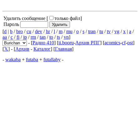
Удалить сообщение [
только файл
]
Пароль
[
d
|
b
/
bro
/
cu
/
dev
/
hr
/
l
/
m
/
mu
/
o
/
s
/
tran
/
tu
/
tv
/
vg
/
x
|
a
/
aa
/
c
/
fi
/
jp
/
rm
/
tan
/
to
/
ts
/
vn
]
- [
Радио 410
] [
ii.booru
-
Архив РПГ
] [
acomics
-
cf
-
ost
]
[
𝕏
] - [
Архив
-
Каталог
] [
Главная
]
-
wakaba
+
futaba
+
futallaby
-