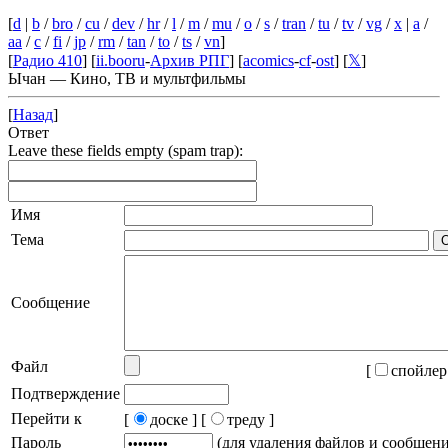
[
d
|
b
/
bro
/
cu
/
dev
/
hr
/
l
/
m
/
mu
/
o
/
s
/
tran
/
tu
/
tv
/
vg
/
x
|
a
/
aa
/
c
/
fi
/
jp
/
rm
/
tan
/
to
/
ts
/
vn
]
[
Радио 410
] [
ii.booru
-
Архив РПГ
] [
acomics
-
cf
-
ost
] [
𝕏
]
Ычан — Кино, ТВ и мультфильмы
[
Назад
]
Ответ
Leave these fields empty (spam trap):
Имя
Тема
Сообщение
Файл
[
спойлер
Подтверждение
Перейти к
[
доске ]
[
треду ]
Пароль
(для удаления файлов и сообщен