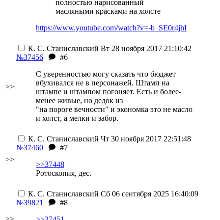
полностью нарисованный
масляными красками на холсте
https://www.youtube.com/watch?v=-b_SE0r4jhI
К. С. Станиславский
Вт 28 ноября 2017 21:10:42
№37456
#6
С уверенностью могу сказать что бюджет
вбухивался не в персонажей. Штамп на
>>
штампе и штампом погоняет. Есть и более-
менее живые, но дедок из
"на пороге вечности" и экономка это не масло
и холст, а мелки и забор.
К. С. Станиславский
Чт 30 ноября 2017 22:51:48
№37460
#7
>>
>>37448
Ротоскопия, дес.
К. С. Станиславский
Сб 06 сентября 2025 16:40:09
№39821
#8
>>
>>37451