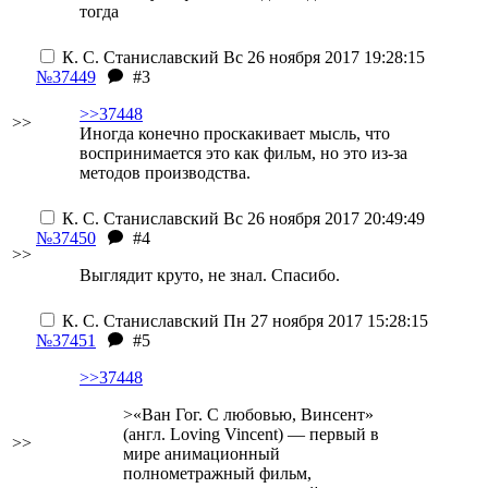
тогда
К. С. Станиславский
Вс 26 ноября 2017 19:28:15
№37449
#3
>>37448
>>
Иногда конечно проскакивает мысль, что
воспринимается это как фильм, но это из-за
методов производства.
К. С. Станиславский
Вс 26 ноября 2017 20:49:49
№37450
#4
>>
Выглядит круто, не знал. Спасибо.
К. С. Станиславский
Пн 27 ноября 2017 15:28:15
№37451
#5
>>37448
>«Ван Гог. С любовью, Винсент»
(англ. Loving Vincent) — первый в
>>
мире анимационный
полнометражный фильм,