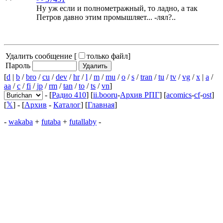
Ну уж если и полнометражный, то ладно, а так
Петров давно этим промышляет... -лял?..
Удалить сообщение [
только файл
]
Пароль
[
d
|
b
/
bro
/
cu
/
dev
/
hr
/
l
/
m
/
mu
/
o
/
s
/
tran
/
tu
/
tv
/
vg
/
x
|
a
/
aa
/
c
/
fi
/
jp
/
rm
/
tan
/
to
/
ts
/
vn
]
- [
Радио 410
] [
ii.booru
-
Архив РПГ
] [
acomics
-
cf
-
ost
]
[
𝕏
] - [
Архив
-
Каталог
] [
Главная
]
-
wakaba
+
futaba
+
futallaby
-