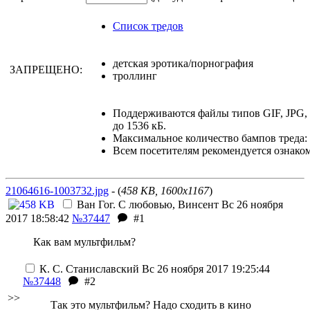
Список тредов
детская эротика/порнография
ЗАПРЕЩЕНО:
троллинг
Поддерживаются файлы типов GIF, JPG
до 1536 кБ.
Максимальное количество бампов треда: 
Всем посетителям рекомендуется ознако
21064616-1003732.jpg
- (
458 KB, 1600x1167
)
Ван Гог. С любовью, Винсент
Вс 26 ноября
2017 18:58:42
№37447
#1
Как вам мультфильм?
К. С. Станиславский
Вс 26 ноября 2017 19:25:44
№37448
#2
>>
Так это мультфильм? Надо сходить в кино