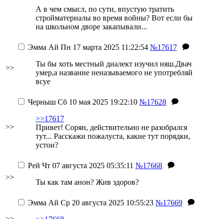
А в чем смысл, по сути, впустую тратить
стройматериалы во время войны? Вот если бы
на школьном дворе закапывали...
Эмма Ай
Пн 17 марта 2025 11:22:54
№17617
Ты бы хоть местный диалект изучил няш.Двач
>>
умер,а название неназываемого не употребляй
всуе
Черныш
Сб 10 мая 2025 19:22:10
№17628
>>17617
>>
Привет! Сорян, действительно не разобрался
тут... Расскажи пожалуста, какие тут порядки,
устои?
Рей
Чт 07 августа 2025 05:35:11
№17668
>>
Ты как там анон? Жив здоров?
Эмма Ай
Ср 20 августа 2025 10:55:23
№17669
>>