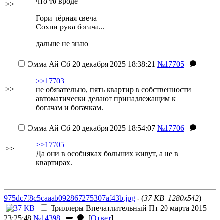
что то вроде
>>
Гори чёрная свеча
Сохни рука богача...
дальше не знаю
Эмма Ай
Сб 20 декабря 2025 18:38:21
№17705
>>17703
>>
не обязательно, пять квартир в собственности
автоматически делают принадлежащим к
богачам и богачкам.
Эмма Ай
Сб 20 декабря 2025 18:54:07
№17706
>>17705
>>
Да они в особняках больших живут, а не в
квартирах.
975dc7f8c5caaab092867275307af43b.jpg
- (
37 KB, 1280x542
)
Триллеры
Впечатлительный
Пт 20 марта 2015
23:25:48
№14398
[
Ответ
]