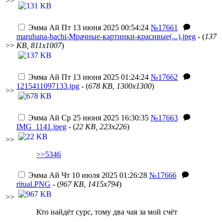
>>
Эмма Ай
Пт 13 июня 2025 00:54:24
№17661
maruhana-bachi-Мрачные-картинки-красивые(...).jpeg
- (
137
>>
KB, 811x1007
)
Эмма Ай
Пт 13 июня 2025 01:24:24
№17662
1215411097133.jpg
- (
678 KB, 1300x1300
)
>>
Эмма Ай
Ср 25 июня 2025 16:30:35
№17663
IMG_1141.jpeg
- (
22 KB, 223x226
)
>>
>>5346
Эмма Ай
Чт 10 июля 2025 01:26:28
№17666
ritual.PNG
- (
967 KB, 1415x794
)
>>
Кто найдёт сурс, тому два чая за мой счёт