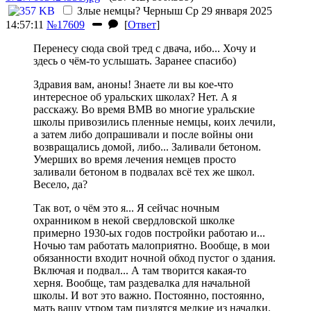
Злые немцы?
Черныш
Ср 29 января 2025
14:57:11
№17609
[
Ответ
]
Перенесу сюда свой тред с двача, ибо... Хочу и
здесь о чём-то услышать. Заранее спасибо)
Здравия вам, аноны! Знаете ли вы кое-что
интересное об уральских школах? Нет. А я
расскажу. Во время ВМВ во многие уральские
школы привозились пленные немцы, коих лечили,
а затем либо допрашивали и после войны они
возвращались домой, либо... Заливали бетоном.
Умерших во время лечения немцев просто
заливали бетоном в подвалах всё тех же школ.
Весело, да?
Так вот, о чём это я... Я сейчас ночным
охранником в некой свердловской школке
примерно 1930-ых годов постройки работаю и...
Ночью там работать малоприятно. Вообще, в мои
обязанности входит ночной обход пустог о здания.
Включая и подвал... А там творится какая-то
херня. Вообще, там раздевалка для начальной
школы. И вот это важно. Постоянно, постоянно,
мать вашу утром там пиздятся мелкие из началки.