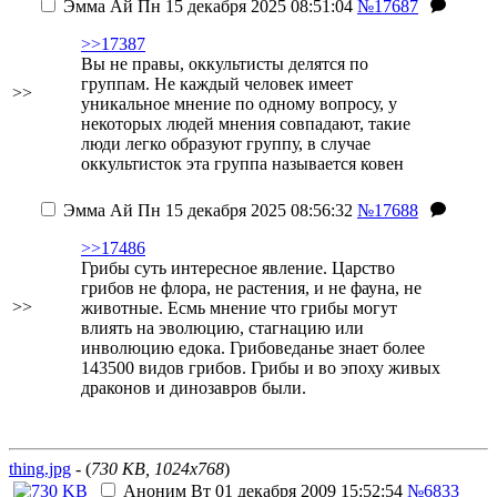
Эмма Ай
Пн 15 декабря 2025 08:51:04
№17687
>>17387
Вы не правы, оккультисты делятся по
группам. Не каждый человек имеет
>>
уникальное мнение по одному вопросу, у
некоторых людей мнения совпадают, такие
люди легко образуют группу, в случае
оккультисток эта группа называется ковен
Эмма Ай
Пн 15 декабря 2025 08:56:32
№17688
>>17486
Грибы суть интересное явление. Царство
грибов не флора, не растения, и не фауна, не
>>
животные. Есмь мнение что грибы могут
влиять на эволюцию, стагнацию или
инволюцию едока. Грибоведанье знает более
143500 видов грибов. Грибы и во эпоху живых
драконов и динозавров были.
thing.jpg
- (
730 KB, 1024x768
)
Аноним
Вт 01 декабря 2009 15:52:54
№6833