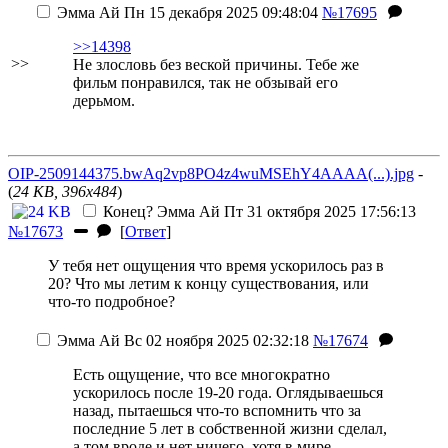
Эмма Ай
Пн 15 декабря 2025 09:48:04
№17695
>>14398
>>
Не злословь без веской причины. Тебе же
фильм понравился, так не обзывай его
дерьмом.
OIP-2509144375.bwAq2vp8PO4z4wuMSEhY4AAAA(...).jpg
-
(
24 KB, 396x484
)
Конец?
Эмма Ай
Пт 31 октября 2025 17:56:13
№17673
[
Ответ
]
У тебя нет ощущения что время ускорилось раз в
20? Что мы летим к концу существования, или
что-то подробное?
Эмма Ай
Вс 02 ноября 2025 02:32:18
№17674
Есть ощущение, что все многократно
ускорилось после 19-20 года. Оглядываешься
назад, пытаешься что-то вспомнить что за
последние 5 лет в собственной жизни сделал,
а том вроде и нет ничего, хотя в мире