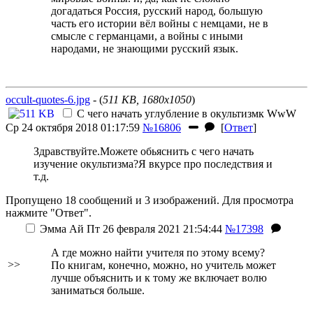
догадаться Россия, русский народ, большую
часть его истории вёл войны с немцами, не в
смысле с германцами, а войны с иными
народами, не знающими русский язык.
occult-quotes-6.jpg
- (
511 KB, 1680x1050
)
С чего начать углубление в окультизмк
WwW
Ср 24 октября 2018 01:17:59
№16806
[
Ответ
]
Здравствуйте.Можете обьяснить с чего начать
изучение окультизма?Я вкурсе про последствия и
т.д.
Пропущено 18 сообщений и 3 изображений. Для просмотра
нажмите "Ответ".
Эмма Ай
Пт 26 февраля 2021 21:54:44
№17398
А где можно найти учителя по этому всему?
>>
По книгам, конечно, можно, но учитель может
лучше объяснить и к тому же включает волю
заниматься больше.