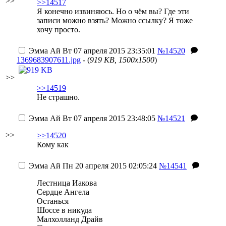
>>
>>14517
Я конечно извиняюсь. Но о чём вы? Где эти
записи можно взять? Можно ссылку? Я тоже
хочу просто.
Эмма Ай
Вт 07 апреля 2015 23:35:01
№14520
1369683907611.jpg
- (
919 KB, 1500x1500
)
>>
>>14519
Не страшно.
Эмма Ай
Вт 07 апреля 2015 23:48:05
№14521
>>
>>14520
Кому как
Эмма Ай
Пн 20 апреля 2015 02:05:24
№14541
Лестница Иакова
Сердце Ангела
Останься
Шоссе в никуда
Малхолланд Драйв