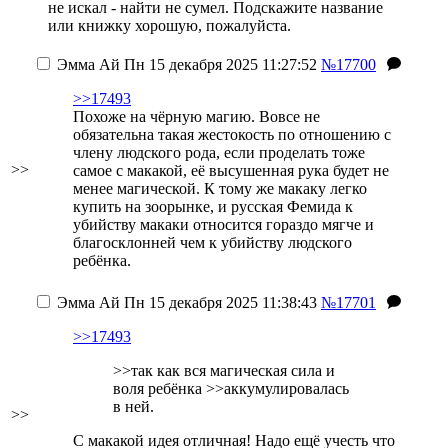
не искал - найти не сумел. Подскажите название
или книжку хорошую, пожалуйста.
Эмма Ай
Пн 15 декабря 2025 11:27:52
№17700
>>17493
Похоже на чёрную магию. Вовсе не
обязательна такая жестокость по отношению с
члену людского рода, если проделать тоже
>>
самое с макакой, её высушенная рука будет не
менее магической. К тому же макаку легко
купить на зоорынке, и русская Фемида к
убийству макаки относится гораздо мягче и
благосклонней чем к убийству людского
ребёнка.
Эмма Ай
Пн 15 декабря 2025 11:38:43
№17701
>>17493
>>так как вся магическая сила и
воля ребёнка >>аккумулировалась
в ней.
>>
С макакой идея отличная! Надо ещё учесть что