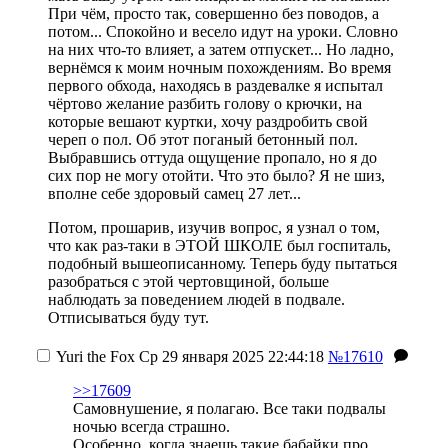
При чём, просто так, совершенно без поводов, а
потом... Спокойно и весело идут на уроки. Словно
на них что-то влияет, а затем отпускет... Но ладно,
вернёмся к моим ночным похождениям. Во время
первого обхода, находясь в раздевалке я испытал
чёртово желание разбить голову о крючки, на
которые вешают куртки, хочу раздробить свой
череп о пол. Об этот поганый бетонный пол.
Выбравшись оттуда ощущение пропало, но я до
сих пор не могу отойти. Что это было? Я не шиз,
вполне себе здоровый самец 27 лет...
Потом, прошарив, изучив вопрос, я узнал о том,
что как раз-таки в ЭТОЙ ШКОЛЕ был госпиталь,
подобный вышеописанному. Теперь буду пытаться
разобраться с этой чертовщиной, больше
наблюдать за поведением людей в подвале.
Отписываться буду тут.
Yuri the Fox
Ср 29 января 2025 22:44:18
№17610
>>17609
Самовнушение, я полагаю. Все таки подвалы
ночью всегда страшно.
Особенно, когда знаешь такие бабайки про