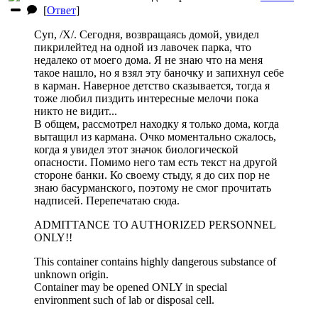
[
Ответ
]
Суп, /Х/. Сегодня, возвращаясь домой, увидел
пикрилейтед на одной из лавочек парка, что
недалеко от моего дома. Я не знаю что на меня
такое нашло, но я взял эту баночку и запихнул себе
в карман. Наверное детство сказывается, тогда я
тоже любил пиздить интересные мелочи пока
никто не видит...
В общем, рассмотрел находку я только дома, когда
вытащил из кармана. Очко моментально сжалось,
когда я увидел этот значок биологической
опасности. Помимо него там есть текст на другой
стороне банки. Ко своему стыду, я до сих пор не
знаю басурманского, поэтому не смог прочитать
надписей. Перепечатаю сюда.
ADMITTANCE TO AUTHORIZED PERSONNEL
ONLY!!
This container contains highly dangerous substance of
unknown origin.
Container may be opened ONLY in special
environment such of lab or disposal cell.