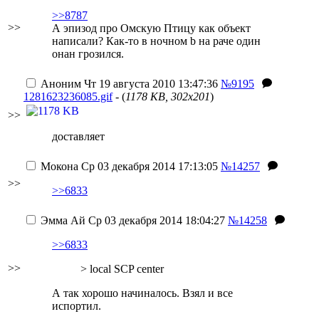
>>8787
>>
А эпизод про Омскую Птицу как объект
написали? Как-то в ночном b на раче один
онан грозился.
Аноним
Чт 19 августа 2010 13:47:36
№9195
1281623236085.gif
- (
1178 KB, 302x201
)
>>
доставляет
Мокона
Ср 03 декабря 2014 17:13:05
№14257
>>
>>6833
Эмма Ай
Ср 03 декабря 2014 18:04:27
№14258
>>6833
>>
> local SCP center
А так хорошо начиналось. Взял и все
испортил.