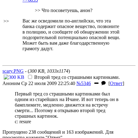
>> Что посоветуешь, анон?
Вас же осведомили по-английски, что эта
>>
банка содержит опасное вещество, позвоните
в полицию, и сообщите об обнаружении этой
подозрительной потенциально опасной вещи.
Может быть вам даже благодарственную
грамоту дадут.
scary.PNG
- (
300 KB, 1033x1174
)
Второй тред со страшными картинками.
Аноним
Ср 22 июля 2009 22:25:40
№5346
[
Ответ
]
Первый тред со страшными картинками был
одним из старейших на Ичане. И вот теперь он в
бамплимите, медленно движется на встречу
смерти... Поэтому я открываю второй тред
страшных картинок.
c: resure
Пропущено 238 сообщений и 163 изображений. Для
просмотра нажмите "Ответ".