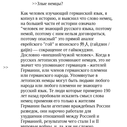
>>Злые немцы?
Как человек изучающий германский язык, я
копнул в историю, и выяснил что слово немец,
на большей части её истории означало
"человек не знающий русского языка, поэтому
немой, поэтому с ним нельзя договориться,
поэтому опасный" это прямой аналог
еврейского "гой" и японского 外人 (гайдзин /
gaijin) — сокращение от гайкокудзин.
Дословно «внешний/чужой человек». Когда в
русских летописях упоминают немцев, это не
значит что упоминают германцев - жителей
>>
Германии, или членов германского племени
или германского народа. Упомянутые в
летописях немцы могут быть людьми любого
народа или любого племени не знающего
русский язык. Те люди которые примерно 190
лет назад пробовали исказить смысл слова
немец применяя его только к жителям
Германии были агентами враждебных России
разведок, они нарочно работали для
ухудшения отношений между Россией и
Германией, результатом чего стали I и II
мировые войны. и, да, как не сложно