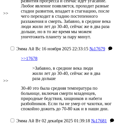
развития прогресса и сейчас идёт угасание.
Любое явление появляется, проходит разные
стадии развития, впадает в стагнацию, после
>>
чего переходит в стадию постепенного
разлажения и смерть. Забавно, в средние века
люди жили лет до 30-40, сейчас же в два раза
дольше, но в то же время мы можем
уничтожить планету за пару минут.
Эмма Ай
Вс 16 ноября 2025 22:33:15
№17679
>>17678
>Забавно, в средние века люди
жили лет до 30-40, сейчас же в два
раза дольше
>>
30-40 это была средняя температура по
больнице, включая смерти младенцев,
природные бедствия, хищников и набеги
разбойников. Если ты не умер от чахотки, мог
спокойно дожить до 70-80 как и в наши дни.
Эмма Ай
Вт 02 декабря 2025 01:39:18
№17681