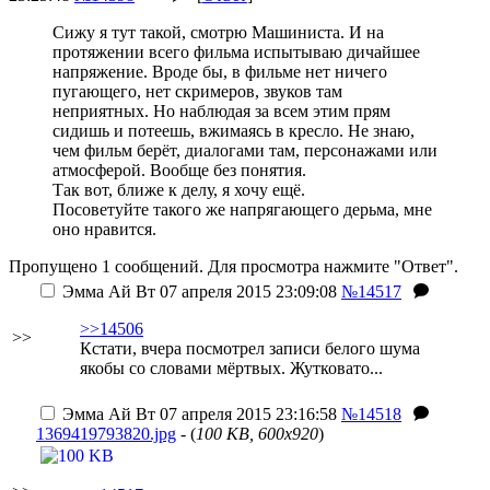
Сижу я тут такой, смотрю Машиниста. И на
протяжении всего фильма испытываю дичайшее
напряжение. Вроде бы, в фильме нет ничего
пугающего, нет скримеров, звуков там
неприятных. Но наблюдая за всем этим прям
сидишь и потеешь, вжимаясь в кресло. Не знаю,
чем фильм берёт, диалогами там, персонажами или
атмосферой. Вообще без понятия.
Так вот, ближе к делу, я хочу ещё.
Посоветуйте такого же напрягающего дерьма, мне
оно нравится.
Пропущено 1 сообщений. Для просмотра нажмите "Ответ".
Эмма Ай
Вт 07 апреля 2015 23:09:08
№14517
>>14506
>>
Кстати, вчера посмотрел записи белого шума
якобы со словами мёртвых. Жутковато...
Эмма Ай
Вт 07 апреля 2015 23:16:58
№14518
1369419793820.jpg
- (
100 KB, 600x920
)