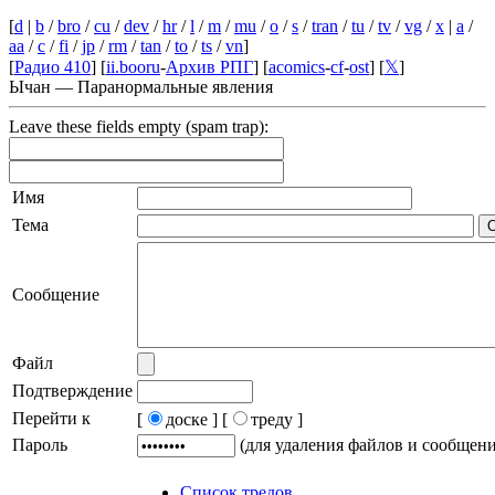
[
d
|
b
/
bro
/
cu
/
dev
/
hr
/
l
/
m
/
mu
/
o
/
s
/
tran
/
tu
/
tv
/
vg
/
x
|
a
/
aa
/
c
/
fi
/
jp
/
rm
/
tan
/
to
/
ts
/
vn
]
[
Радио 410
] [
ii.booru
-
Архив РПГ
] [
acomics
-
cf
-
ost
] [
𝕏
]
Ычан — Паранормальные явления
Leave these fields empty (spam trap):
Имя
Тема
Сообщение
Файл
Подтверждение
Перейти к
[
доске ]
[
треду ]
Пароль
(для удаления файлов и сообщен
Список тредов