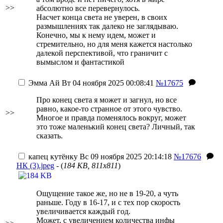
>>
абсолютно все перевернулось.
Насчет конца света не уверен, в своих
размышлениях так далеко не заглядываю.
Конечно, мы к нему идем, может и
стремительно, но для меня кажется настолько
далекой перспективой, что граничит с
вымыслом и фантастикой
Эмма Ай
Вт 04 ноября 2025 00:08:41
№17675
Про конец света я может и загнул, но все
равно, какое-то странное от этого чувство.
>>
Многое и правда поменялось вокруг, может
это тоже маленький конец света? Личный, так
сказать.
капец кутёнку
Вс 09 ноября 2025 20:14:18
№17676
НК (3).jpeg
- (
184 KB, 811x811
)
Ощущение такое же, но не в 19-20, а чуть
раньше. Году в 16-17, и с тех пор скорость
увеличивается каждый год.
Может, с увеличением количества инфы