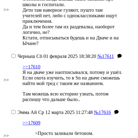
школы и госпитали.
>>
Дети там наверное гуляют, пушто там
учителей нет, либо с одноклассниками ищут
приключения.
Да и тем более там их раздевалка, наоборот
логично, не?
Кстати, отписываться будешь и на Дваче и на
Ычане?
Черныш
Сб 01 февраля 2025 18:38:20
№17611
>>17610
Я на дваче уже наотписывался, потому и ушёл.
Если охота изучить, то в Sn на дваче сможешь
>>
найти мой тред с таким же названием.
Там можешь всю историю узнать, потом
распишу что дальше было..
Эмма Ай
Ср 12 марта 2025 11:27:48
№17616
>>17609
>Просто заливали бетоном.
>>