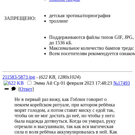
детская эротика/порнография
ЗАПРЕЩЕНО:
троллинг
Поддерживаются файлы типов GIF, JPG
до 1536 кБ.
Максимальное количество бампов треда: 
Всем посетителям рекомендуется ознако
211583-5873.jpg
- (
622 KB, 1280x1024
)
Эмма Ай
Ср 01 февраля 2023 17:48:23
№17493
[
Ответ
]
Не в первый раз вижу, как Гоблин говорит о
некоем корейском ритуале, при котором ребёнка
морят голодом, а потом ставят миску с едой так,
чтобы он не мог достать до неё, но чтобы у него
была надежда дотянуться. Когда он умирал, руку
отрезали и высушивали, так как вся магическая
сила и воля ребёнка аккумулировалась в ней. Как