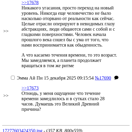
>>17678
Никакого угасания, просто переход на новый
уровень. Никогда еще человечество не было
насколько оторвано от реальности как сейчас.
Целые отрасли оперируют в невидимых глазу
абстракциях, люди общаются сами с собой и с
>>
гладкими поверхностями. Человек начала
прошлого века сошел бы с ума от того, что
нами воспринимается как обыденность.
А что касаемо течения времени, то это возраст.
Мы замедляемся, а планета продолжает
вращаться в том же ритме
Эмма Ай
Пн 15 декабря 2025 09:15:54
№17690
>>17673
Отнюдь, у меня ощущение что течение
>>
времени замедлилось и в сутках стало 28
часов. Думаешь это Великий Древний
причина?
17277603424350.jpg
- (
357 KB, 800x559
)