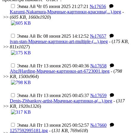
Эмма Ай
Чт 05 июня 2025 21:27:21
№17656
Kazumi-Nakamura-Мрачные-картинки-красивы(...).jpeg
-
>>
(
605 KB, 1660x1920
)
Эмма Ай
Вс 08 июня 2025 14:12:52
№17657
ivan-stan-Мрачные-картинки-art-multiple-(...).jpeg
- (
175 KB,
>>
811x1027
)
Эмма Ай
Пт 13 июня 2025 00:40:36
№17658
AbzJHarding-Мрачные-картинки-art-6723001.jpeg
- (
798
>>
KB, 1500x964
)
Эмма Ай
Пт 13 июня 2025 00:45:37
№17659
Denis-Zhbankov-artist-Мрачные-картинки-a(...).jpeg
- (
317
>>
KB, 1920x1326
)
Эмма Ай
Пт 13 июня 2025 00:52:57
№17660
1257592995181.jpg
- (
131 KB, 769x618
)