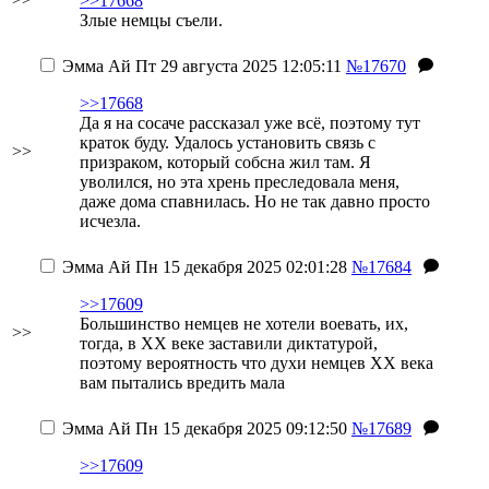
>>17668
Злые немцы съели.
Эмма Ай
Пт 29 августа 2025 12:05:11
№17670
>>17668
Да я на сосаче рассказал уже всё, поэтому тут
краток буду. Удалось установить связь с
>>
призраком, который собсна жил там. Я
уволился, но эта хрень преследовала меня,
даже дома спавнилась. Но не так давно просто
исчезла.
Эмма Ай
Пн 15 декабря 2025 02:01:28
№17684
>>17609
Большинство немцев не хотели воевать, их,
>>
тогда, в XX веке заставили диктатурой,
поэтому вероятность что духи немцев XX века
вам пытались вредить мала
Эмма Ай
Пн 15 декабря 2025 09:12:50
№17689
>>17609