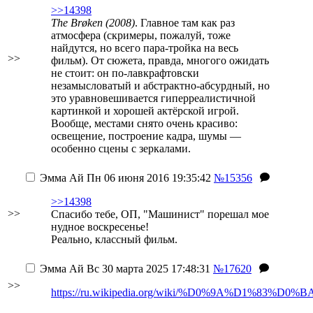
>>14398
The Brøken (2008)
. Главное там как раз
атмосфера (скримеры, пожалуй, тоже
найдутся, но всего пара-тройка на весь
>>
фильм). От сюжета, правда, многого ожидать
не стоит: он по-лавкрафтовски
незамысловатый и абстрактно-абсурдный, но
это уравновешивается гиперреалистичной
картинкой и хорошей актёрской игрой.
Вообще, местами снято очень красиво:
освещение, построение кадра, шумы —
особенно сцены с зеркалами.
Эмма Ай
Пн 06 июня 2016 19:35:42
№15356
>>14398
>>
Спасибо тебе, ОП, "Машинист" порешал мое
нудное воскресенье!
Реально, классный фильм.
Эмма Ай
Вс 30 марта 2025 17:48:31
№17620
>>
https://ru.wikipedia.org/wiki/%D0%9A%D