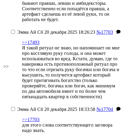
бывают правши, левши и амбидексторы.
Соответственно если попадётся правша, а
артефакт сделаешь из её левой руки, то он
работать не будет.
Эмма Ай
Сб 20 декабря 2025 18:26:23
№17703
>>17493
Я такой ритуал не знаю, но напоминает он мне
про костлявую руку голода, и она может
использоваться во вред. Кстати, думаю, где то
наверняка есть противоположный ритуал про
>>
то что если отрезать руку богачки или богача и
высушить, то получится артефакт который
будет притягивать богатство (только
проверяйте, богачка или богач, как минимум
по два автомобиля имеет и по более чем
пятьнадцать квартир в собственности)
Эмма Ай
Сб 20 декабря 2025 18:33:58
№17704
>>17703
для этого слова соответствующего заговора
надо знать.