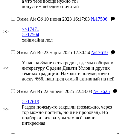
а что тебе вобще нужно то?
допустим лебедько почитай
Эмма Ай
Сб 10 июня 2023 16:17:03
№17506
>>17471
>>
>>17504
хайвмайнд лол
Эмма Ай
Вс 23 марта 2025 17:30:54
№17619
У нас на 8чане есть тредик, где мы собираем
>>
литературу Ордена Девяти Углов и других
тёмных традиций. Находите полумёртвую
доску /666, наш тред самый активный на ней
Эмма Ай
Вт 22 апреля 2025 22:43:03
№17625
>>17619
Раздел почему-то закрыли (возможно, через
>>
тор можно постить, но я не пробовал). Но
подборка литературы там всё равно
инткресная