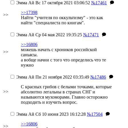
Эмма Ай
Вс 17 октября 2021 03:06:52
№17461
>>17398
>>
Найти "учителя по оккультизму" - это как
найти "специалиста по книгам".
Эмма Ай
Ср 04 мая 2022 19:35:25
№17471
>>16806
можешь начать с хроников российской
>>
саньясы.
а вобще начни с того что определись что те
нужно
Эмма Ай
Пн 21 ноября 2022 03:35:49
№17486
С красных грибов с белыми точками, которые
>>
абсолютно легальны в странах СНГ и
называются мухоморами. Главно осторожно
подходить и изучить вопрос.
Эмма Ай
Сб 10 июня 2023 16:12:28
№17504
>>16806
>>