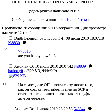
OBJECT NUMBER & CONTAINMENT NOTES
_________
________ (здесь ручкой написано N 815)
Сообщение слишком длинное.
Полный текст
.
Пропущено 78 сообщений и 11 изображений. Для просмотра
нажмите "Ответ".
Darth Biomech
!6vOncyborg
Чт 08 июля 2010 18:07:18
№8830
>>
>>8810
are you happy now? =3
Аноним
Сб 10 июля 2010 20:07:42
№8839
hatbot.gif
- (
829 KB, 800x640
)
>>
На самом деле ОПа почти сразу после того,
как он создал тред забрали агенты SCP и
сейчас за него пишет и показывает пруфы
другой человек.
Аноним
Вс 11 июля 2010 23:29:58
№8844