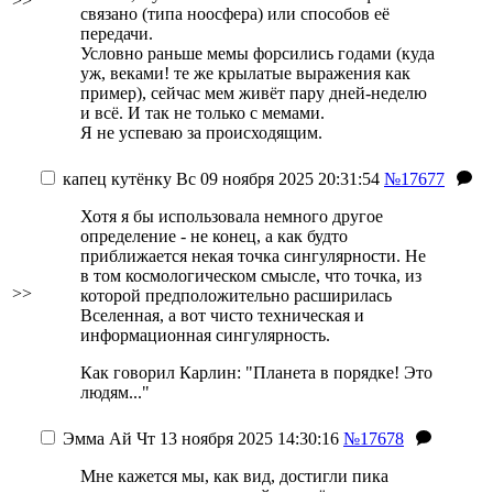
>>
связано (типа ноосфера) или способов её
передачи.
Условно раньше мемы форсились годами (куда
уж, веками! те же крылатые выражения как
пример), сейчас мем живёт пару дней-неделю
и всё. И так не только с мемами.
Я не успеваю за происходящим.
капец кутёнку
Вс 09 ноября 2025 20:31:54
№17677
Хотя я бы использовала немного другое
определение - не конец, а как будто
приближается некая точка сингулярности. Не
в том космологическом смысле, что точка, из
>>
которой предположительно расширилась
Вселенная, а вот чисто техническая и
информационная сингулярность.
Как говорил Карлин: "Планета в порядке! Это
людям..."
Эмма Ай
Чт 13 ноября 2025 14:30:16
№17678
Мне кажется мы, как вид, достигли пика