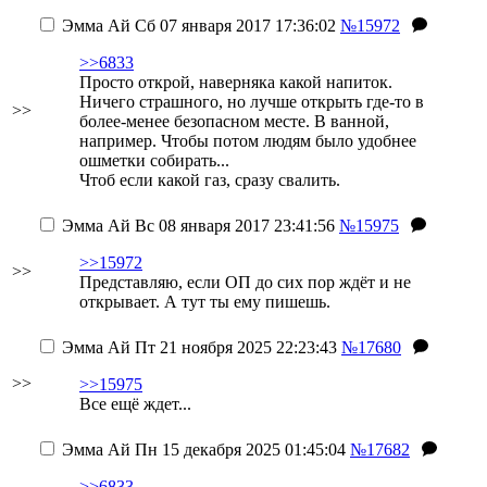
Эмма Ай
Сб 07 января 2017 17:36:02
№15972
>>6833
Просто открой, наверняка какой напиток.
Ничего страшного, но лучше открыть где-то в
>>
более-менее безопасном месте. В ванной,
например.
Чтобы потом людям было удобнее
ошметки собирать...
Чтоб если какой газ, сразу свалить.
Эмма Ай
Вс 08 января 2017 23:41:56
№15975
>>15972
>>
Представляю, если ОП до сих пор ждёт и не
открывает. А тут ты ему пишешь.
Эмма Ай
Пт 21 ноября 2025 22:23:43
№17680
>>
>>15975
Все ещё ждет...
Эмма Ай
Пн 15 декабря 2025 01:45:04
№17682
>>6833