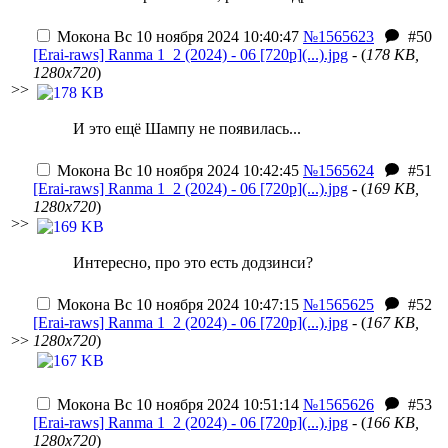
Мокона
Вс 10 ноября 2024 10:40:47
№1565623
#50
[Erai-raws] Ranma 1_2 (2024) - 06 [720p](...).jpg
- (
178 KB,
1280x720
)
>>
И это ещё Шампу не появилась...
Мокона
Вс 10 ноября 2024 10:42:45
№1565624
#51
[Erai-raws] Ranma 1_2 (2024) - 06 [720p](...).jpg
- (
169 KB,
1280x720
)
>>
Интересно, про это есть додзинси?
Мокона
Вс 10 ноября 2024 10:47:15
№1565625
#52
[Erai-raws] Ranma 1_2 (2024) - 06 [720p](...).jpg
- (
167 KB,
>>
1280x720
)
Мокона
Вс 10 ноября 2024 10:51:14
№1565626
#53
[Erai-raws] Ranma 1_2 (2024) - 06 [720p](...).jpg
- (
166 KB,
1280x720
)