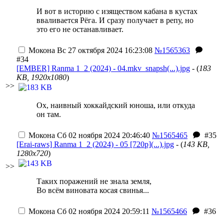
И вот в историю с изяществом кабана в кустах
вваливается Рёга. И сразу получает в репу, но
это его не останавливает.
Мокона
Вс 27 октября 2024 16:23:08
№1565363
#34
[EMBER] Ranma 1_2 (2024) - 04.mkv_snapsh(...).jpg
- (
183
KB, 1920x1080
)
>>
Ох, наивный хоккайдский юноша, или откуда
он там.
Мокона
Сб 02 ноября 2024 20:46:40
№1565465
#35
[Erai-raws] Ranma 1_2 (2024) - 05 [720p](...).jpg
- (
143 KB,
1280x720
)
>>
Таких поражений не знала земля,
Во всём виновата косая свинья...
Мокона
Сб 02 ноября 2024 20:59:11
№1565466
#36