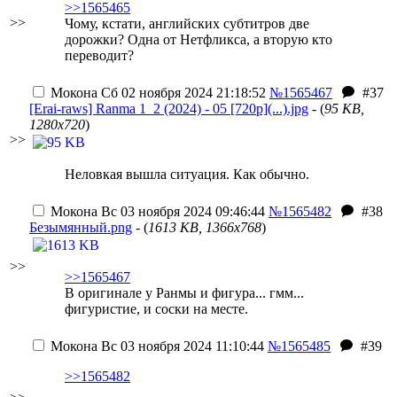
>>1565465
>>
Чому, кстати, английских субтитров две
дорожки? Одна от Нетфликса, а вторую кто
переводит?
Мокона
Сб 02 ноября 2024 21:18:52
№1565467
#37
[Erai-raws] Ranma 1_2 (2024) - 05 [720p](...).jpg
- (
95 KB,
1280x720
)
>>
Неловкая вышла ситуация. Как обычно.
Мокона
Вс 03 ноября 2024 09:46:44
№1565482
#38
Безымянный.png
- (
1613 KB, 1366x768
)
>>
>>1565467
В оригинале у Ранмы и фигура... гмм...
фигуристие, и соски на месте.
Мокона
Вс 03 ноября 2024 11:10:44
№1565485
#39
>>1565482