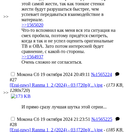
этой самой жести, так как тонкие стенки
жести будут разрушаться быстрее, чем
успевает передаваться взаимодействие в
>>
материале.
>>1565020
Что-то вспомнил как меня вся эта ситуация на
смех пробила, поэтому придётся смотреть,
когда я так и не успел оценить оригинальные
ТВ и ОВА. Зато потом интересней будет
сравнение, с какой-то стороны.
>>1564937
Очень сложно не согласиться.
Мокона
Сб 19 октября 2024 20:49:11
№1565224
#27
[Erai-raws] Ranma 1_2 (2024) - 03 [720p](...).jpg
- (
173 KB,
1280x720
)
>>
И прямо сразу лучшая шутка этой серии...
Мокона
Сб 19 октября 2024 21:23:51
№1565225
#28
[Erai-raws] Ranma 1_2 (2024) - 03 [720p](...).jpg
- (
185 KB,