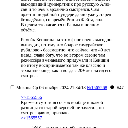
выходивший цундерятник про русскую Алю-
сан и то
очень
архаично смотрелся. Сам
архетип подобной цундере давно уже устарел
безнадёжно, со времён Рин из Фейта, лол.
В целом это касается и Ранмы в полном
объёме.
Ремейк Кеншина на этом фоне очень выгодно
выглядит, потому что бодрое самурайское
рубилово - бессмертно, что сейчас, что 40 лет
назад; слава богу, что во втором сезоне там
режиссёра вменяемого придумали и Кеншин
по итогу воспринимается так же классно и
захватывающе, как и когда я 20+ лет назад его
смотрел.
Мокона
Ср 06 ноября 2024 21:34:18
№1565568
#47
>>1565556
Кроме отсутствия сосков вообще никакой
разницы со старой версией не заметил, но
смотрел давно, признаю.
>>1565557
>Я бы сказал, что тебе уже давно