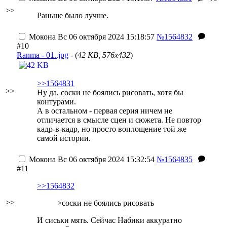
>>
Раньше было лучше.
Мокона
Вс 06 октября 2024 15:18:57
№1564832
#10
Ranma - 01..jpg
- (
42 KB, 576x432
)
>>1564831
>>
Ну да, соски не боялись рисовать, хотя бы
контурами.
А в остальном - первая серия ничем не
отличается в смысле сцен и сюжета. Не повтор
кадр-в-кадр, но просто воплощение той же
самой истории.
Мокона
Вс 06 октября 2024 15:32:54
№1564835
#11
>>1564832
>>
>соски не боялись рисовать
И сиськи мять. Сейчас Набики аккуратно