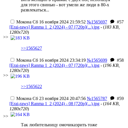
для этого свинью - вот умели же люди в 80-х
развлекаться...
Мокона
Сб 16 ноября 2024 21:59:52
№1565697
#57
[Erai-raws] Ranma 1_2 (2024) - 07 [720p](...).jpg
- (
183 KB,
1280x720
)
>>
>>1565627
Мокона
Сб 16 ноября 2024 23:34:19
№1565699
#58
[Erai-raws] Ranma 1_2 (2024) - 07 [720p](...).jpg
- (
196 KB,
1280x720
)
>>
>>1565622
Мокона
Сб 23 ноября 2024 20:47:56
№1565787
#59
[Erai-raws] Ranma 1_2 (2024) - 08 [720p](...).jpg
- (
164 KB,
1280x720
)
>>
Так любительницу омочикаэрить тоже