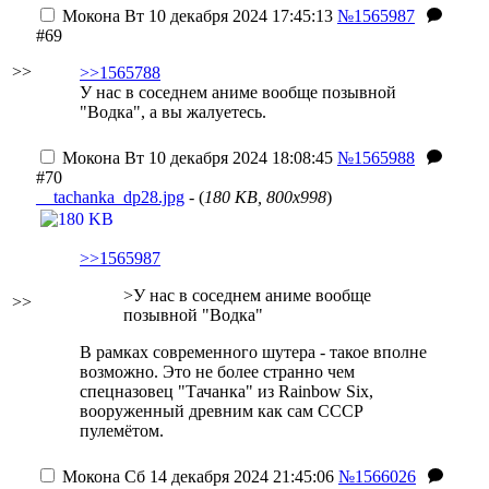
Мокона
Вт 10 декабря 2024 17:45:13
№1565987
#69
>>
>>1565788
У нас в соседнем аниме вообще позывной
"Водка", а вы жалуетесь.
Мокона
Вт 10 декабря 2024 18:08:45
№1565988
#70
__tachanka_dp28.jpg
- (
180 KB, 800x998
)
>>1565987
>У нас в соседнем аниме вообще
>>
позывной "Водка"
В рамках современного шутера - такое вполне
возможно. Это не более странно чем
спецназовец "Тачанка" из Rainbow Six,
вооруженный древним как сам СССР
пулемётом.
Мокона
Сб 14 декабря 2024 21:45:06
№1566026