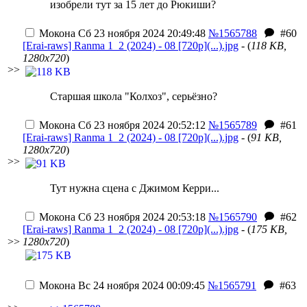
изобрели тут за 15 лет до Рюкиши?
Мокона
Сб 23 ноября 2024 20:49:48
№1565788
#60
[Erai-raws] Ranma 1_2 (2024) - 08 [720p](...).jpg
- (
118 KB,
1280x720
)
>>
Старшая школа "Колхоз", серьёзно?
Мокона
Сб 23 ноября 2024 20:52:12
№1565789
#61
[Erai-raws] Ranma 1_2 (2024) - 08 [720p](...).jpg
- (
91 KB,
1280x720
)
>>
Тут нужна сцена с Джимом Керри...
Мокона
Сб 23 ноября 2024 20:53:18
№1565790
#62
[Erai-raws] Ranma 1_2 (2024) - 08 [720p](...).jpg
- (
175 KB,
>>
1280x720
)
Мокона
Вс 24 ноября 2024 00:09:45
№1565791
#63