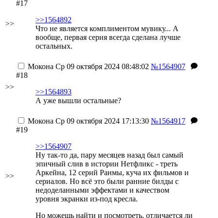
#17
>>1564892
>>
Что не является комплиментом мувику...
А
вообще, первая серия всегда сделана лучше
остальных.
Мокона
Ср 09 октября 2024 08:48:02
№1564907
#18
>>
>>1564893
А уже вышли остальные?
Мокона
Ср 09 октября 2024 17:13:30
№1564917
#19
>>1564907
Ну так-то да, пару месяцев назад был самый
эпичный слив в истории Нетфликс - треть
Аркейна, 12 серий Ранмы, куча их фильмов и
>>
сериалов. Но всё это были ранние билды с
недоделанными эффектами и качеством
уровня экранки из-под кресла.
Но можешь найти и посмотреть, отличается ли