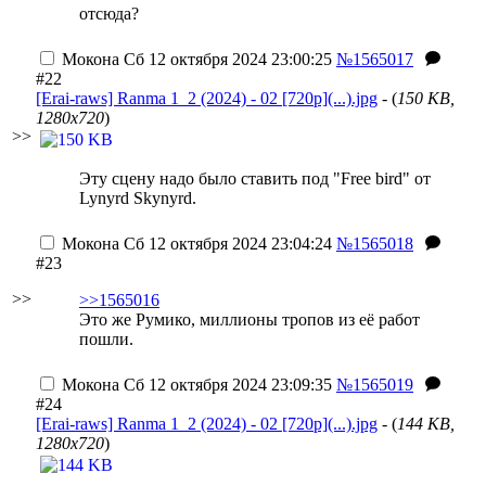
отсюда?
Мокона
Сб 12 октября 2024 23:00:25
№1565017
#22
[Erai-raws] Ranma 1_2 (2024) - 02 [720p](...).jpg
- (
150 KB,
1280x720
)
>>
Эту сцену надо было ставить под "Free bird" от
Lynyrd Skynyrd.
Мокона
Сб 12 октября 2024 23:04:24
№1565018
#23
>>
>>1565016
Это же Румико, миллионы тропов из её работ
пошли.
Мокона
Сб 12 октября 2024 23:09:35
№1565019
#24
[Erai-raws] Ranma 1_2 (2024) - 02 [720p](...).jpg
- (
144 KB,
1280x720
)