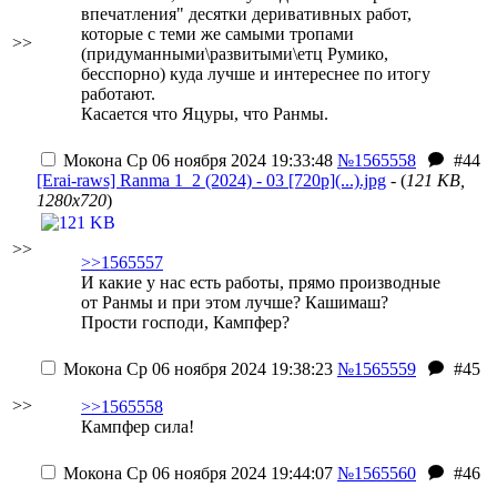
впечатления" десятки деривативных работ,
которые с теми же самыми тропами
>>
(придуманными\развитыми\етц Румико,
бесспорно) куда лучше и интереснее по итогу
работают.
Касается что Яцуры, что Ранмы.
Мокона
Ср 06 ноября 2024 19:33:48
№1565558
#44
[Erai-raws] Ranma 1_2 (2024) - 03 [720p](...).jpg
- (
121 KB,
1280x720
)
>>
>>1565557
И какие у нас есть работы, прямо производные
от Ранмы и при этом лучше? Кашимаш?
Прости господи, Кампфер?
Мокона
Ср 06 ноября 2024 19:38:23
№1565559
#45
>>
>>1565558
Кампфер сила!
Мокона
Ср 06 ноября 2024 19:44:07
№1565560
#46