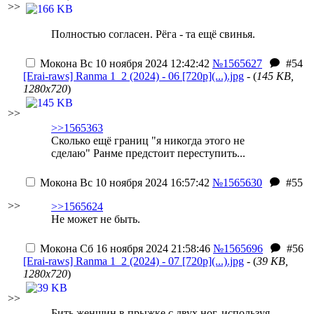
>>
Полностью согласен. Рёга - та ещё свинья.
Мокона
Вс 10 ноября 2024 12:42:42
№1565627
#54
[Erai-raws] Ranma 1_2 (2024) - 06 [720p](...).jpg
- (
145 KB,
1280x720
)
>>
>>1565363
Сколько ещё границ "я никогда этого не
сделаю" Ранме предстоит переступить...
Мокона
Вс 10 ноября 2024 16:57:42
№1565630
#55
>>
>>1565624
Не может не быть.
Мокона
Сб 16 ноября 2024 21:58:46
№1565696
#56
[Erai-raws] Ranma 1_2 (2024) - 07 [720p](...).jpg
- (
39 KB,
1280x720
)
>>
Бить женщин в прыжке с двух ног, используя