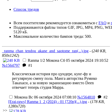
Список тредов
Всем посетителям рекомендуется ознакомиться с
FAQ
и
Поддерживаются файлы типов GIF, JPG, MP4, PNG, W
5120 кБ.
Максимальное количество бампов треда: 500.
_ranma_chan_tendou_akane_and_saotome_ran(...).jpg
- (
240 KB,
850x1242
)
Ranma 1/2
Мокона
Сб 05 октября 2024 19:10:52
№1564797
#1
Классическая история про цундере, кунг-фу и
регулярную смену пола. Манга авторства Румико
Такахаси, а за новую экранизацию вместо Deen
отвечает теперь студия Mappa.
Мокона
Вс 06 октября 2024 07:08:10
№1564810
#2
[Erai-raws] Ranma 1_2 (2024) - 01 [720p](...).jpg
- (
178 KB,
1280x720
)
>>