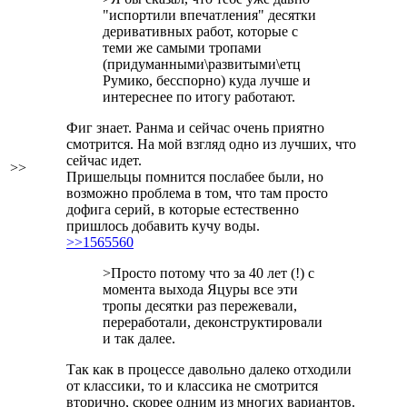
"испортили впечатления" десятки
деривативных работ, которые с
теми же самыми тропами
(придуманными\развитыми\етц
Румико, бесспорно) куда лучше и
интереснее по итогу работают.
Фиг знает. Ранма и сейчас очень приятно
смотрится. На мой взгляд одно из лучших, что
сейчас идет.
>>
Пришельцы помнится послабее были, но
возможно проблема в том, что там просто
дофига серий, в которые естественно
пришлось добавить кучу воды.
>>1565560
>Просто потому что за 40 лет (!) с
момента выхода Яцуры все эти
тропы десятки раз пережевали,
переработали, деконструктировали
и так далее.
Так как в процессе давольно далеко отходили
от классики, то и классика не смотрится
вторично, скорее одним из многих вариантов.