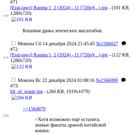
#71
[Erai-raws] Ranma 1_2 (2024) - 11 [720p](...).jpg
- (
101 KB,
1280x720
)
>>
Кошачья драка эпических масштабов.
Мокона
Сб 14 декабря 2024 21:45:45
№1566027
#72
[Erai-raws] Ranma 1_2 (2024) - 11 [720p](...).jpg
- (
122 KB,
>>
1280x720
)
Мокона
Вс 22 декабря 2024 01:08:16
№1566099
#73
bit_of_waste.jpg
- (
266 KB, 1919x1079
)
>>1564879
>>
>Хотя возможно ещё остались
живые фанаты драной китайской
кошки.