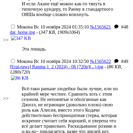
И если Акане ещё можно как-то тянуть в
типичную цундеру, то Ранму в стандартного
ОЯШа вообще сложно впихнуть.
Мокона
Вс 10 ноября 2024 01:35:10
№1565621
#48
dat_horse.jpg
- (
347 KB, 1909x1064
)
>>
Эта лошадь.
Мокона
Вс 10 ноября 2024 10:32:50
№1565622
#49
[Erai-raws] Ranma 1_2 (2024) - 06 [720p](...).jpg
- (
86 KB,
1280x720
)
Всё-таки раньше злодейки были лучше, или по
крайней мере честнее. Сравнить хоть с этим
>>
сезоном. Не непонятые и оболганные как
Джилл, не играющие (довольно плохо) свою
роль как Алисия, вместо этого Кодачи
действительно беспринципная стерва, которая
искренне считает себя хорошей, и уверена что
всё делает правильно. Раскидывание розами и
о-хо-хо~ прилагается, разве что дрелей нет.