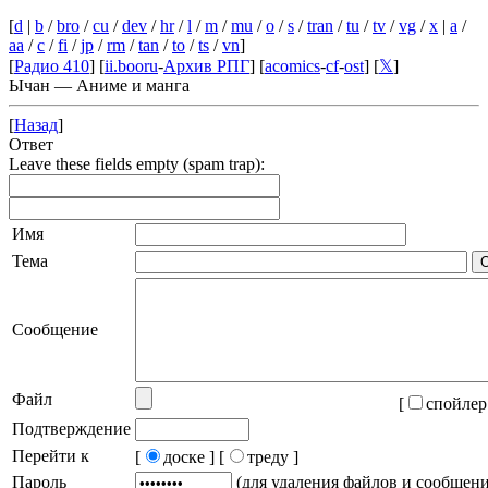
[
d
|
b
/
bro
/
cu
/
dev
/
hr
/
l
/
m
/
mu
/
o
/
s
/
tran
/
tu
/
tv
/
vg
/
x
|
a
/
aa
/
c
/
fi
/
jp
/
rm
/
tan
/
to
/
ts
/
vn
]
[
Радио 410
] [
ii.booru
-
Архив РПГ
] [
acomics
-
cf
-
ost
] [
𝕏
]
Ычан — Аниме и манга
[
Назад
]
Ответ
Leave these fields empty (spam trap):
Имя
Тема
Сообщение
Файл
[
спойлер
Подтверждение
Перейти к
[
доске ]
[
треду ]
Пароль
(для удаления файлов и сообщен