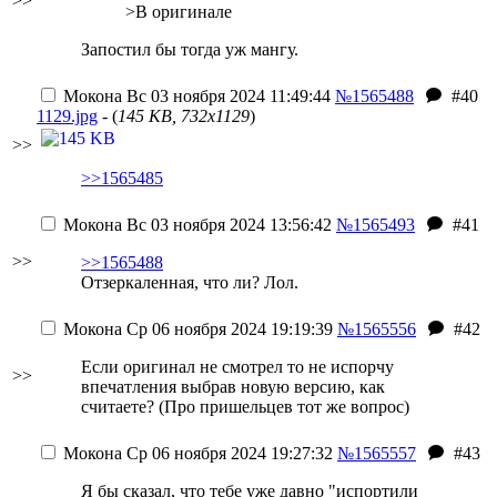
>>
>В оригинале
Запостил бы тогда уж мангу.
Мокона
Вс 03 ноября 2024 11:49:44
№1565488
#40
1129.jpg
- (
145 KB, 732x1129
)
>>
>>1565485
Мокона
Вс 03 ноября 2024 13:56:42
№1565493
#41
>>
>>1565488
Отзеркаленная, что ли? Лол.
Мокона
Ср 06 ноября 2024 19:19:39
№1565556
#42
Если оригинал не смотрел то не испорчу
>>
впечатления выбрав новую версию, как
считаете? (Про пришельцев тот же вопрос)
Мокона
Ср 06 ноября 2024 19:27:32
№1565557
#43
Я бы сказал, что тебе уже давно "испортили