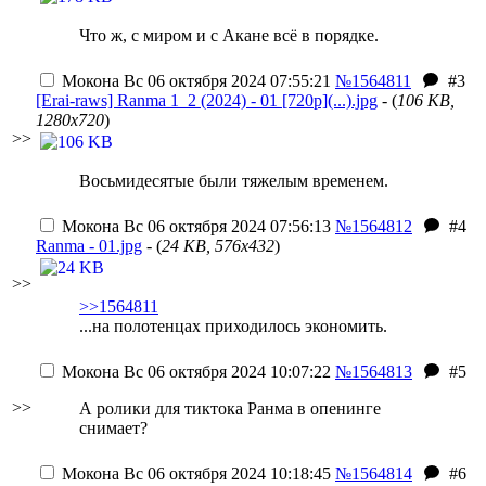
Что ж, с миром и с Акане всё в порядке.
Мокона
Вс 06 октября 2024 07:55:21
№1564811
#3
[Erai-raws] Ranma 1_2 (2024) - 01 [720p](...).jpg
- (
106 KB,
1280x720
)
>>
Восьмидесятые были тяжелым временем.
Мокона
Вс 06 октября 2024 07:56:13
№1564812
#4
Ranma - 01.jpg
- (
24 KB, 576x432
)
>>
>>1564811
...на полотенцах приходилось экономить.
Мокона
Вс 06 октября 2024 10:07:22
№1564813
#5
>>
А ролики для тиктока Ранма в опенинге
снимает?
Мокона
Вс 06 октября 2024 10:18:45
№1564814
#6