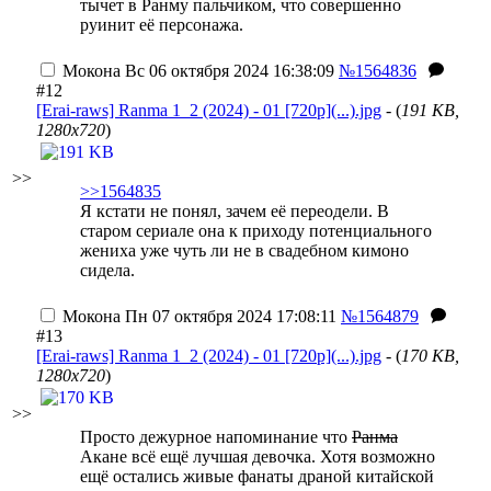
тычет в Ранму пальчиком, что совершенно
руинит её персонажа.
Мокона
Вс 06 октября 2024 16:38:09
№1564836
#12
[Erai-raws] Ranma 1_2 (2024) - 01 [720p](...).jpg
- (
191 KB,
1280x720
)
>>
>>1564835
Я кстати не понял, зачем её переодели. В
старом сериале она к приходу потенциального
жениха уже чуть ли не в свадебном кимоно
сидела.
Мокона
Пн 07 октября 2024 17:08:11
№1564879
#13
[Erai-raws] Ranma 1_2 (2024) - 01 [720p](...).jpg
- (
170 KB,
1280x720
)
>>
Просто дежурное напоминание что
Ранма
Акане всё ещё лучшая девочка. Хотя возможно
ещё остались живые фанаты драной китайской