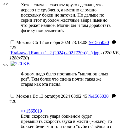
>>
Хотел сначала сказать: круто сделали, что
дерево не срублено, а именно сломано
поскольку бокен не заточен. Но дальше по
серии этот дуболом жестяные вёдра именно
что режет надвое. Могли бы и там доработать
физику повреждений.
Мокона
Сб 12 октября 2024 23:13:08
№1565020
#25
[Erai-raws] Ranma 1_2 (2024) - 02 [720p](...).jpg
- (
220 KB,
1280x720
)
>>
Фоном надо было поставить "миллион алых
роз". Тем более что сцена почти такая же
старая как эта песня.
Мокона
Вс 13 октября 2024 08:02:45
№1565030
#26
>>1565019
Если скорость удара боккеном будет
превышать скорость звука в жести (~6км/c), то
боккен будет чисто и ровно "рубить" вёдра из