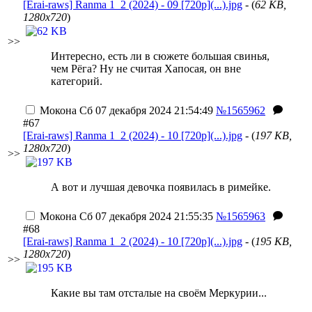
[Erai-raws] Ranma 1_2 (2024) - 09 [720p](...).jpg
- (
62 KB,
1280x720
)
>>
Интересно, есть ли в сюжете большая свинья,
чем Рёга? Ну не считая Хапосая, он вне
категорий.
Мокона
Сб 07 декабря 2024 21:54:49
№1565962
#67
[Erai-raws] Ranma 1_2 (2024) - 10 [720p](...).jpg
- (
197 KB,
1280x720
)
>>
А вот и лучшая девочка появилась в римейке.
Мокона
Сб 07 декабря 2024 21:55:35
№1565963
#68
[Erai-raws] Ranma 1_2 (2024) - 10 [720p](...).jpg
- (
195 KB,
1280x720
)
>>
Какие вы там отсталые на своём Меркурии...