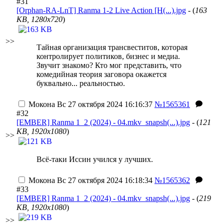
#31
[Orphan-RA-LnT] Ranma 1-2 Live Action [H(...).jpg
- (
163
KB, 1280x720
)
>>
Тайная организация трансвеститов, которая
контролирует политиков, бизнес и медиа.
Звучит знакомо? Кто мог представить, что
комедийная теория заговора окажется
буквально...
реальностью.
Мокона
Вс 27 октября 2024 16:16:37
№1565361
#32
[EMBER] Ranma 1_2 (2024) - 04.mkv_snapsh(...).jpg
- (
121
KB, 1920x1080
)
>>
Всё-таки Иссин учился у лучших.
Мокона
Вс 27 октября 2024 16:18:34
№1565362
#33
[EMBER] Ranma 1_2 (2024) - 04.mkv_snapsh(...).jpg
- (
219
KB, 1920x1080
)
>>