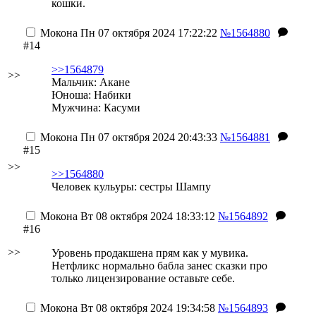
кошки.
Мокона
Пн 07 октября 2024 17:22:22
№1564880
#14
>>1564879
>>
Мальчик: Акане
Юноша: Набики
Мужчина: Касуми
Мокона
Пн 07 октября 2024 20:43:33
№1564881
#15
>>
>>1564880
Человек кульуры: сестры Шампу
Мокона
Вт 08 октября 2024 18:33:12
№1564892
#16
>>
Уровень продакшена прям как у мувика.
Нетфликс нормально бабла занес
сказки про
только лицензирование оставьте себе
.
Мокона
Вт 08 октября 2024 19:34:58
№1564893