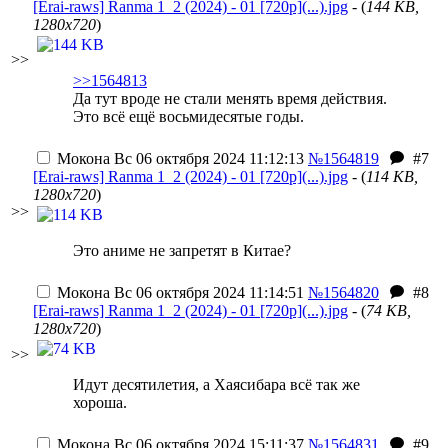
[Erai-raws] Ranma 1_2 (2024) - 01 [720p](...).jpg
- (
144 KB,
1280x720
)
>>
>>1564813
Да тут вроде не стали менять время действия.
Это всё ещё восьмидесятые годы.
Мокона
Вс 06 октября 2024 11:12:13
№1564819
#7
[Erai-raws] Ranma 1_2 (2024) - 01 [720p](...).jpg
- (
114 KB,
1280x720
)
>>
Это аниме не запретят в Китае?
Мокона
Вс 06 октября 2024 11:14:51
№1564820
#8
[Erai-raws] Ranma 1_2 (2024) - 01 [720p](...).jpg
- (
74 KB,
1280x720
)
>>
Идут десятилетия, а Хаясибара всё так же
хороша.
Мокона
Вс 06 октября 2024 15:11:37
№1564831
#9