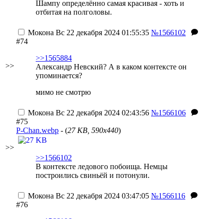
Шампу определённо самая красивая - хоть и
отбитая на полголовы.
Мокона
Вс 22 декабря 2024 01:55:35
№1566102
#74
>>1565884
>>
Александр Невский? А в каком контексте он
упоминается?
мимо не смотрю
Мокона
Вс 22 декабря 2024 02:43:56
№1566106
#75
P-Chan.webp
- (
27 KB, 590x440
)
>>
>>1566102
В контексте ледового побоища. Немцы
построились свиньёй и потонули.
Мокона
Вс 22 декабря 2024 03:47:05
№1566116
#76