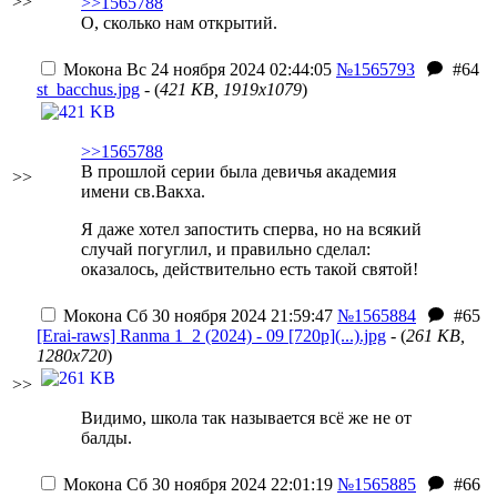
>>
>>1565788
О, сколько нам открытий.
Мокона
Вс 24 ноября 2024 02:44:05
№1565793
#64
st_bacchus.jpg
- (
421 KB, 1919x1079
)
>>1565788
В прошлой серии была девичья академия
>>
имени св.Вакха.
Я даже хотел запостить сперва, но на всякий
случай погуглил, и правильно сделал:
оказалось, действительно есть такой святой!
Мокона
Сб 30 ноября 2024 21:59:47
№1565884
#65
[Erai-raws] Ranma 1_2 (2024) - 09 [720p](...).jpg
- (
261 KB,
1280x720
)
>>
Видимо, школа так называется всё же не от
балды.
Мокона
Сб 30 ноября 2024 22:01:19
№1565885
#66