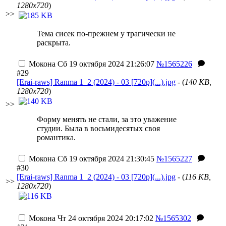
1280x720
)
>>
Тема сисек по-прежнем у трагически не
раскрыта.
Мокона
Сб 19 октября 2024 21:26:07
№1565226
#29
[Erai-raws] Ranma 1_2 (2024) - 03 [720p](...).jpg
- (
140 KB,
1280x720
)
>>
Форму менять не стали, за это уважение
студии. Была в восьмидесятых своя
романтика.
Мокона
Сб 19 октября 2024 21:30:45
№1565227
#30
[Erai-raws] Ranma 1_2 (2024) - 03 [720p](...).jpg
- (
116 KB,
>>
1280x720
)
Мокона
Чт 24 октября 2024 20:17:02
№1565302