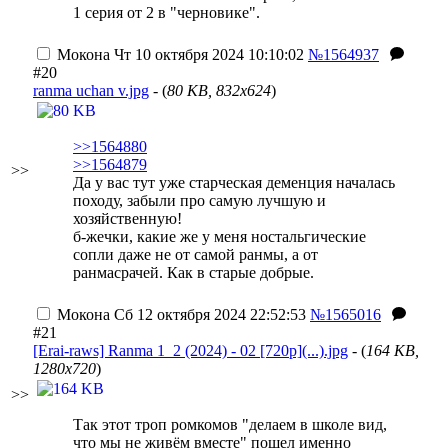
1 серия от 2 в "черновике".
Мокона
Чт 10 октября 2024 10:10:02
№1564937
#20
ranma uchan v.jpg
- (
80 KB, 832x624
)
>>1564880
>>1564879
>>
Да у вас тут уже старческая деменция началась
походу, забыли про самую лучшую и
хозяйственную!
б-жечки, какие же у меня ностальгические
сопли даже не от самой ранмы, а от
ранмасрачей. Как в старые добрые.
Мокона
Сб 12 октября 2024 22:52:53
№1565016
#21
[Erai-raws] Ranma 1_2 (2024) - 02 [720p](...).jpg
- (
164 KB,
1280x720
)
>>
Так этот троп ромкомов "делаем в школе вид,
что мы не живём вместе" пошел именно