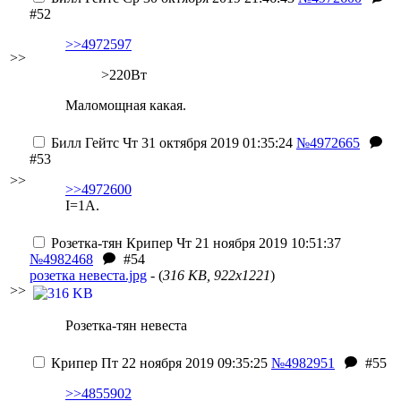
#52
>>4972597
>>
>220Вт
Маломощная какая.
Билл Гейтс
Чт 31 октября 2019 01:35:24
№4972665
#53
>>
>>4972600
I=1A.
Розетка-тян
Крипер
Чт 21 ноября 2019 10:51:37
№4982468
#54
розетка невеста.jpg
- (
316 KB, 922x1221
)
>>
Розетка-тян невеста
Крипер
Пт 22 ноября 2019 09:35:25
№4982951
#55
>>4855902