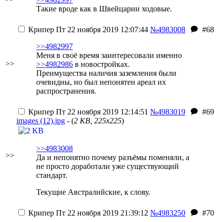
Такие вроде как в Швейцарии ходовые.
Крипер
Пт 22 ноября 2019 12:07:44
№4983008
#68
>>4982997
Меня в своё время заинтересовали именно
>>
>>4982986
в новостройках.
Преимущества наличия заземления были
очевидны, но был непонятен ареал их
распространения.
Крипер
Пт 22 ноября 2019 12:14:51
№4983019
#69
images (12).jpg
- (
2 KB, 225x225
)
>>4983008
>>
Да и непонятно почему разъёмы поменяли, а
не просто доработали уже существующий
стандарт.
Текущие Австралийские, к слову.
Крипер
Пт 22 ноября 2019 21:39:12
№4983250
#70