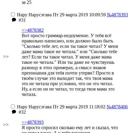
за 25
Нару Нарусэгава
Пт 29 марта 2019 10:09:59
№4878393
#31
>>4878382
Вот просто граммар-недоумение. У тебя всё
правильно написано, или должно было быть
"Сколько тебе лет, если ты такое читал? У меня
даже мама такое не читала." или "Сколько тебе
>>
лет? Если ты такое читал. У меня даже мама
такое не читала." Или ты даже не чувствуешь
разницу в этих примерах, а смысл знаков
препинания для тебя почти утерян? Просто в
твоём случае это выходит так, что твоя мама
это не читала при условии, что он это читал.
Ну, а если он не читал, то тогда твоя мама это
читала.
Нару Нарусэгава
Пт 29 марта 2019 11:18:02
№4878406
#32
>>4878393
>>
Я просто спросил сколько ему лет и сказал, что
не читал такое. А у тебя рекурсия.