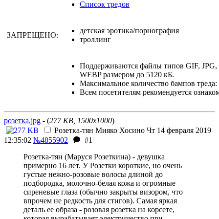
Список тредов
детская эротика/порнография
ЗАПРЕЩЕНО:
троллинг
Поддерживаются файлы типов GIF, JPG
WEBP размером до 5120 кБ.
Максимальное количество бампов треда: 
Всем посетителям рекомендуется ознако
розетка.jpg
- (
277 KB, 1500x1000
)
Розетка-тян
Мияко Хосино
Чт 14 февраля 2019
12:35:02
№4855902
#1
Розетка-тян (Маруся Розеткина) - девушка
примерно 16 лет. У Розетки короткие, но очень
густые нежно-розовые волосы длиной до
подбородка, молочно-белая кожа и огромные
сиреневые глаза (обычно закрыты визором, что
впрочем не редкость для стигов). Самая яркая
деталь ее образа - розовая розетка на корсете,
которая вырабатывает электричество при