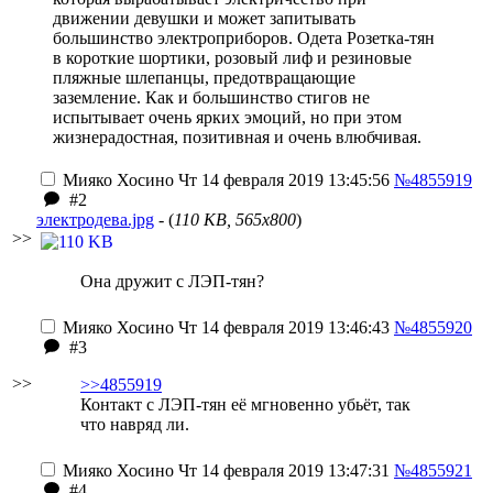
движении девушки и может запитывать
большинство электроприборов. Одета Розетка-тян
в короткие шортики, розовый лиф и резиновые
пляжные шлепанцы, предотвращающие
заземление. Как и большинство стигов не
испытывает очень ярких эмоций, но при этом
жизнерадостная, позитивная и очень влюбчивая.
Мияко Хосино
Чт 14 февраля 2019 13:45:56
№4855919
#2
электродева.jpg
- (
110 KB, 565x800
)
>>
Она дружит с ЛЭП-тян?
Мияко Хосино
Чт 14 февраля 2019 13:46:43
№4855920
#3
>>
>>4855919
Контакт с ЛЭП-тян её мгновенно убьёт, так
что навряд ли.
Мияко Хосино
Чт 14 февраля 2019 13:47:31
№4855921
#4