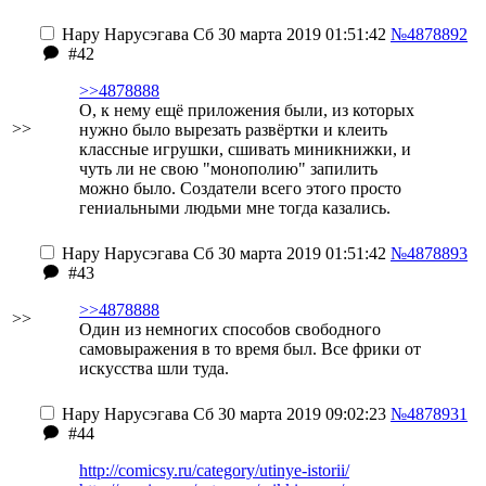
Нару Нарусэгава
Сб 30 марта 2019 01:51:42
№4878892
#42
>>4878888
О, к нему ещё приложения были, из которых
>>
нужно было вырезать развёртки и клеить
классные игрушки, сшивать миникнижки, и
чуть ли не свою "монополию" запилить
можно было. Создатели всего этого просто
гениальными людьми мне тогда казались.
Нару Нарусэгава
Сб 30 марта 2019 01:51:42
№4878893
#43
>>4878888
>>
Один из немногих способов свободного
самовыражения в то время был. Все фрики от
искусства шли туда.
Нару Нарусэгава
Сб 30 марта 2019 09:02:23
№4878931
#44
http://comicsy.ru/category/utinye-istorii/