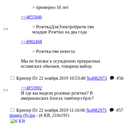
> примерно 16 лет
>>4855946
> РозеткаДляЭлектробритв-тян
>>
младше Розетки на два года
>>4982468
> Розетка-тян невеста
Мы не близки к осуждению прекрасных
исламских обычаев, товарищ майор.
Крипер
Пт 22 ноября 2019 10:53:40
№4982973
#56
>>4855902
>>
И где вы видели розовые розетки? В
американских блогах тамблер-гёрлс?
Крипер
Пт 22 ноября 2019 11:16:06
№4982975
#57
images (9).jpg
- (
6 KB, 210x191
)