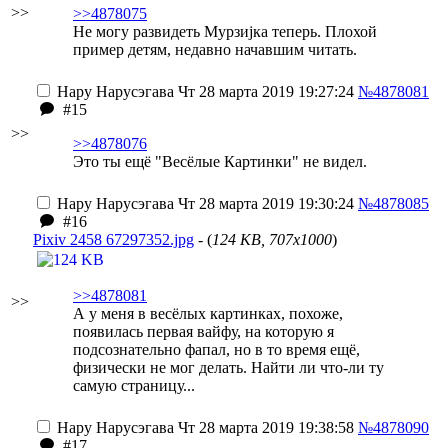
>>
>>4878075
Не могу развидеть Мурзиjка теперь. Плохой
пример детям, недавно начавшим читать.
Нару Нарусэгава
Чт 28 марта 2019 19:27:24
№4878081
#15
>>
>>4878076
Это ты ещё "Весёлые Картинки" не видел.
Нару Нарусэгава
Чт 28 марта 2019 19:30:24
№4878085
#16
Pixiv 2458 67297352.jpg
- (
124 KB, 707x1000
)
>>4878081
>>
А у меня в весёлых картинках, похоже,
появилась первая вайфу, на которую я
подсознательно фапал, но в то время ещё,
физически не мог делать. Найти ли что-ли ту
самую страницу...
Нару Нарусэгава
Чт 28 марта 2019 19:38:58
№4878090
#17