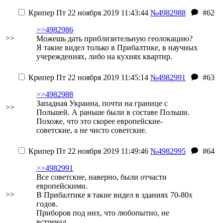
Крипер
Пт 22 ноября 2019 11:43:44
№4982988
#62
>>4982986
>>
Можешь дать приблизительную геолокацию?
Я такие видел только в Прибалтике, в научных
учереждениях, либо на кухнях квартир.
Крипер
Пт 22 ноября 2019 11:45:14
№4982991
#63
>>4982988
Западная Украина, почти на границе с
>>
Польшей. А раньше были в составе Польши.
Похоже, что это скорее европейские-
советские, а не чисто советские.
Крипер
Пт 22 ноября 2019 11:49:46
№4982995
#64
>>4982991
Все советские, наверно, были отчасти
европейскими.
>>
В Прибалтике я такие видел в зданиях 70-80х
годов.
Приборов под них, что любопытно, не
встречал.