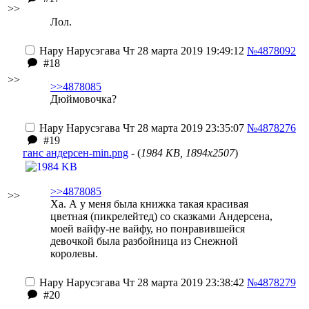
>>
Лол.
Нару Нарусэгава
Чт 28 марта 2019 19:49:12
№4878092
#18
>>
>>4878085
Дюймовочка?
Нару Нарусэгава
Чт 28 марта 2019 23:35:07
№4878276
#19
ганс андерсен-min.png
- (
1984 KB, 1894x2507
)
>>4878085
>>
Ха. А у меня была книжка такая красивая
цветная (пикрелейтед) со сказками Андерсена,
моей вайфу-не вайфу, но понравившейся
девочкой была разбойница из Снежной
королевы.
Нару Нарусэгава
Чт 28 марта 2019 23:38:42
№4878279
#20