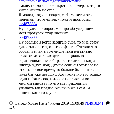
http://comicsy.ru/category/mikki-maus/
Такие, но конечно конкретные номера которые
читал искать не стал
Я молод, тогда выходит, с 91, может и это
причина, что мурзилку тоже и пропустил.
>>4878884
Ну я судил по опросам и про обсуждением
мест прогулок студенческих
>>4878877
>>
Ну реально я когда забигаю суда, то мне сразу
дико становится, от этого факта. Считаю что
борды и ычан в том числе таки негативно
влияют, хотя своих детей специально
ограничивать не собираюсь (если они когда-
нибудь будут, лол) Думаю если бы этот все не
открыл в свое время, то больше бы выиграл и
имел бы уже девушку. Хотя конечно это только
один и факторов, которые повлиял, и во
многом виноват то что все приходится
узнавать так поздно, конечно же я сам. И
винить кого-то глупо.
Сатоко Ходзё
Пн 24 июня 2019 15:09:49
№4918241
#45