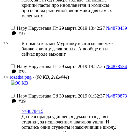
криппи-пасты про инопланетян и комиксы
про основы рыночной экономики для самых
маленьких.
Нару Нарусэгава
Пт 29 марта 2019 13:42:27
№4878439
#37
>>
Я помню как мы Мурзилку выписывали уже
ближе к концу девяностых. А вообще он и
сейчас вроде выходит.
Нару Нарусэгава
Пт 29 марта 2019 19:57:25
№4878584
#38
>>
rozetka.png
- (
90 KB, 218x444
)
Нару Нарусэгава
Сб 30 марта 2019 01:32:37
№4878873
#39
>>4878415
Да не я правда удивлен, я думал отсюда все
старики, за исключением аватарок ушли. И
остались одни студенты и закончившие школу,