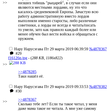
>>
низших тобишь "рыцарей", в случаи если они
являются местными лордами, ну это что
касалось средневековой Европы. Зачастую всю
работу административную вместо лордов
выполняли именно старосты, либо различные
советники, а лорды не всегда и читать/писать
то умели, зато как правило каждый более или
менее обучен был вести войска и обращаться с
оружием.
Нару Нарусэгава
Пт 29 марта 2019 06:39:59
№4878367
#29
f16126n.jpg
- (
288 KB, 1186x822
)
>>
>>4878285
Таки нашёл её.
Нару Нарусэгава
Пт 29 марта 2019 09:33:53
№4878382
#30
>>4878367
>>
Сколько тебе лет? Если ты такое читал, у меня
даже мама такое не читала. А мне уже самому