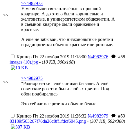
>>4982973
У меня были светло-зелёные в прошлой
квартире. А до этого были коричневые и
>>
желтоватые, в университетском общежитии. А
в съёмной квартире были оранжевые и
красные.
А ещё не забывай, что низковольтные розетки
и радиорозетки обычно красные или розовые.
Крипер
Пт 22 ноября 2019 11:18:00
№4982976
#58
images (10).jpg
- (
10 KB, 300x168
)
>>4982975
>>
"Радиорозетки" ещё синими бывали. А ещё
советские розетки были любых цветов. Под
обои подбирались.
Это сейчас все розетки обычно белые.
Крипер
Пт 22 ноября 2019 11:26:32
№4982979
#59
83189f563267f76da26c8ff1fdcf6045.png
- (
307 KB, 592x380
)