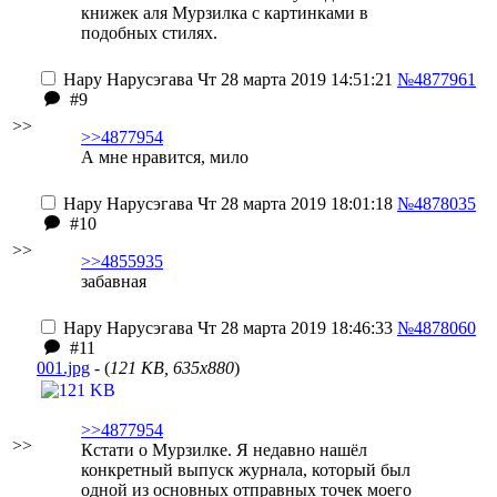
книжек аля Мурзилка с картинками в
подобных стилях.
Нару Нарусэгава
Чт 28 марта 2019 14:51:21
№4877961
#9
>>
>>4877954
А мне нравится, мило
Нару Нарусэгава
Чт 28 марта 2019 18:01:18
№4878035
#10
>>
>>4855935
забавная
Нару Нарусэгава
Чт 28 марта 2019 18:46:33
№4878060
#11
001.jpg
- (
121 KB, 635x880
)
>>4877954
>>
Кстати о Мурзилке. Я недавно нашёл
конкретный выпуск журнала, который был
одной из основных отправных точек моего