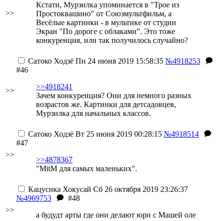
Кстати, Мурзилка упоминается в "Трое из
>>
Простоквашино" от Союзмультфильм, а
Весёлые картинки - в мультике от студии
Экран "По дороге с облаками". Это тоже
конкуренция, или так получилось случайно?
Сатоко Ходзё
Пн 24 июня 2019 15:58:35
№4918253
#46
>>4918241
>>
Зачем конкуренция? Они для немного разных
возрастов же. Картинки для детсадовцев,
Мурзилка для начальных классов.
Сатоко Ходзё
Вт 25 июня 2019 00:28:15
№4918514
#47
>>
>>4878367
"MitM для самых маленьких".
Кацусика Хокусай
Сб 26 октября 2019 23:26:37
№4969753
#48
>>
а будудт арты где они делают юри с Машей оле