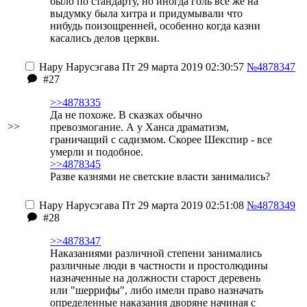
было по стандарту, но иногда голь все же на
выдумку была хитра и придумывали что
нибудь поизощренней, особенно когда казни
касались делов церкви.
Нару Нарусэгава
Пт 29 марта 2019 02:30:57
№4878347
#27
>>4878335
Да не похоже. В сказках обычно
>>
превозмогание. А у Ханса драматизм,
граничащий с садизмом. Скорее Шекспир - все
умерли и подобное.
>>4878345
Разве казнями не светские власти занимались?
Нару Нарусэгава
Пт 29 марта 2019 02:51:08
№4878349
#28
>>4878347
Наказаниями различной степени занимались
различные люди в частности и простолюдины
назначенные на должности старост деревень
или "шеррифы", либо имели право назначать
определенные наказания дворяне начиная с