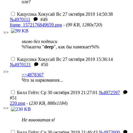
оле?
Кацусика Хокусай
Вс 27 октября 2019 14:50:38
№4970111
#49
frame_1572176849659.png
- (
99 KB, 1280x720
)
>>
мимо без подписи
%%капча "
deep
", как бы намекает%%
Кацусика Хокусай
Вс 27 октября 2019 15:36:14
№4970121
#50
>>
>>4878367
Что за наркомания...
Билл Гейтс
Ср 30 октября 2019 21:27:01
№4972597
#51
220.png
- (
230 KB, 888x1184
)
>>
Не виноватая я!
Билл Гейтс
Ср 30 октября 2019 21:46:43
№4972600