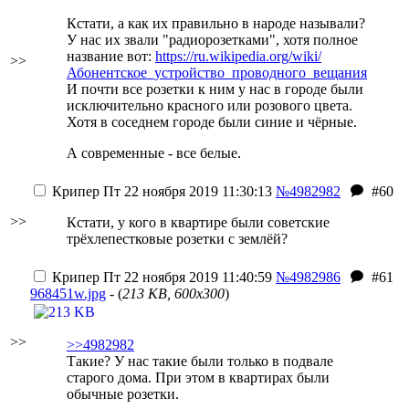
Кстати, а как их правильно в народе называли?
У нас их звали "радиорозетками", хотя полное
название вот:
https://ru.wikipedia.org/wiki/
>>
Абонентское_устройство_проводного_вещания
И почти все розетки к ним у нас в городе были
исключительно красного или розового цвета.
Хотя в соседнем городе были синие и чёрные.
А современные - все белые.
Крипер
Пт 22 ноября 2019 11:30:13
№4982982
#60
>>
Кстати, у кого в квартире были советские
трёхлепестковые розетки с землёй?
Крипер
Пт 22 ноября 2019 11:40:59
№4982986
#61
968451w.jpg
- (
213 KB, 600x300
)
>>
>>4982982
Такие? У нас такие были только в подвале
старого дома. При этом в квартирах были
обычные розетки.