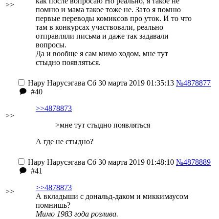
как после вопросаю Но реально, я такое не
>>
помню и мама такое тоже не. Зато я помню
первые переводы комиксов про уток. И то что
там в конкурсах участвовали, реально
отправляли письма и даже так задавали
вопросы.
Да и вообще я сам мимо ходом, мне тут
стыдно появляться.
Нару Нарусэгава
Сб 30 марта 2019 01:35:13
№4878877
#40
>>4878873
>>
>мне тут стыдно появляться
А где не стыдно?
Нару Нарусэгава
Сб 30 марта 2019 01:48:10
№4878889
#41
>>4878873
>>
А вкладыши с дональд-даком и миккимаусом
помнишь?
Мимо 1983 года розлива.