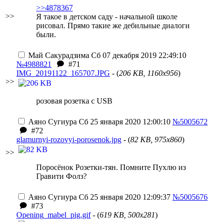
>>4878367
>>
Я такое в детском саду - начальной школе
рисовал. Прямо такие же дебильные диалоги
были.
Май Сакурадзима
Сб 07 декабря 2019 22:49:10
№4988821
#71
IMG_20191122_165707.JPG
- (
206 KB, 1160x956
)
>>
розовая розетка с USB
Аяно Сугиура
Сб 25 января 2020 12:00:10
№5005672
#72
glamurnyi-rozovyi-porosenok.jpg
- (
82 KB, 975x860
)
>>
Поросёнок Розетки-тян. Помните Пухлю из
Гравити Фолз?
Аяно Сугиура
Сб 25 января 2020 12:09:37
№5005676
#73
Opening_mabel_pig.gif
- (
619 KB, 500x281
)