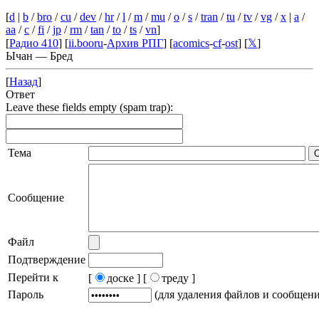
[
d
|
b
/
bro
/
cu
/
dev
/
hr
/
l
/
m
/
mu
/
o
/
s
/
tran
/
tu
/
tv
/
vg
/
x
|
a
/
aa
/
c
/
fi
/
jp
/
rm
/
tan
/
to
/
ts
/
vn
]
[
Радио 410
] [
ii.booru
-
Архив РПГ
] [
acomics
-
cf
-
ost
] [
𝕏
]
Ычан — Бред
[
Назад
]
Ответ
Leave these fields empty (spam trap):
Тема
Сообщение
Файл
Подтверждение
Перейти к
[
доске ]
[
треду ]
Пароль
(для удаления файлов и сообщен