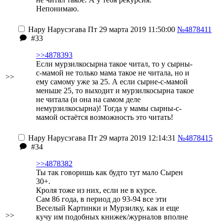
Непонимаю.
Нару Нарусэгава
Пт 29 марта 2019 11:50:00
№4878411
#33
>>4878393
Если мурзилкосырна такое читал, то у сырны-
с-мамой не только мама такое не читала, но и
>>
ему самому уже за 25. А если сырне-с-мамой
меньше 25, то выходит и мурзилкосырна такое
не читала (и она на самом деле
немурзилкосырна)! Тогда у мамы сырны-с-
мамой остаётся возможность это читать!
Нару Нарусэгава
Пт 29 марта 2019 12:14:31
№4878415
#34
>>4878382
Ты так говоришь как будто тут мало Сырен
30+.
Кроля тоже из них, если не в курсе.
Сам 86 года, в период до 93-94 все эти
Веселый Картинки и Мурзилку, как и еще
>>
кучу им подобных книжек/журналов вполне