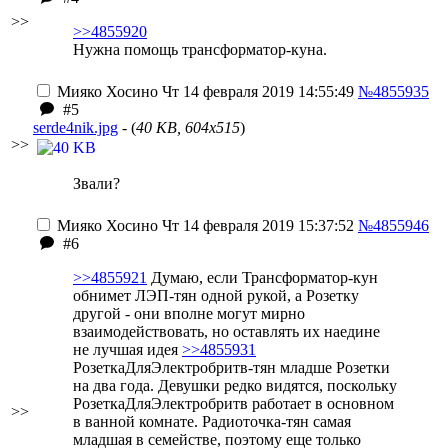
>>
>>4855920
Нужна помощь трансформатор-куна.
Мияко Хосино
Чт 14 февраля 2019 14:55:49
№4855935
#5
serde4nik.jpg
- (
40 KB, 604x515
)
>>
Звали?
Мияко Хосино
Чт 14 февраля 2019 15:37:52
№4855946
#6
>>4855921
Думаю, если Трансформатор-кун
обнимет ЛЭП-тян одной рукой, а Розетку
другой - они вполне могут мирно
взаимодействовать, но оставлять их наедине
не лучшая идея
>>4855931
РозеткаДляЭлектробритв-тян младше Розетки
на два года. Девушки редко видятся, поскольку
РозеткаДляЭлектробритв работает в основном
>>
в ванной комнате. Радиоточка-тян самая
младшая в семействе, поэтому еще только