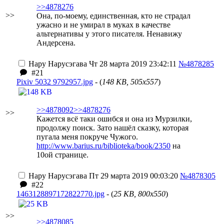
>>4878276
>>
Она, по-моему, единственная, кто не страдал
ужасно и не умирал в муках в качестве
альтернативы у этого писателя. Ненавижу
Андерсена.
Нару Нарусэгава
Чт 28 марта 2019 23:42:11
№4878285
#21
Pixiv 5032 9792957.jpg
- (
148 KB, 505x557
)
>>4878092
>>4878276
>>
Кажется всё таки ошибся и она из Мурзилки,
продолжу поиск. Зато нашёл сказку, которая
пугала меня покруче Чужого.
http://www.barius.ru/biblioteka/book/2350
на
10ой странице.
Нару Нарусэгава
Пт 29 марта 2019 00:03:20
№4878305
#22
1463128897172822770.jpg
- (
25 KB, 800x550
)
>>
>>4878085