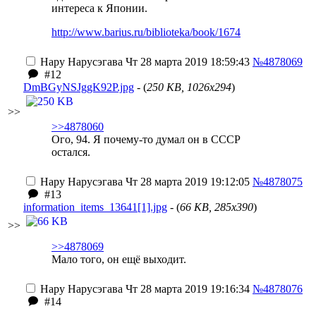
интереса к Японии.
http://www.barius.ru/biblioteka/book/1674
Нару Нарусэгава
Чт 28 марта 2019 18:59:43
№4878069
#12
DmBGyNSJggK92P.jpg
- (
250 KB, 1026x294
)
>>
>>4878060
Ого, 94. Я почему-то думал он в СССР
остался.
Нару Нарусэгава
Чт 28 марта 2019 19:12:05
№4878075
#13
information_items_13641[1].jpg
- (
66 KB, 285x390
)
>>
>>4878069
Мало того, он ещё выходит.
Нару Нарусэгава
Чт 28 марта 2019 19:16:34
№4878076
#14