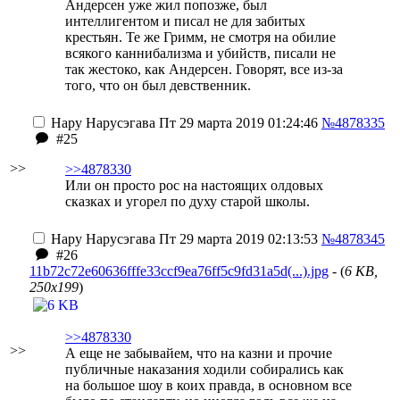
Андерсен уже жил попозже, был
интеллигентом и писал не для забитых
крестьян. Те же Гримм, не смотря на обилие
всякого каннибализма и убийств, писали не
так жестоко, как Андерсен. Говорят, все из-за
того, что он был девственник.
Нару Нарусэгава
Пт 29 марта 2019 01:24:46
№4878335
#25
>>
>>4878330
Или он просто рос на настоящих олдовых
сказках и угорел по духу старой школы.
Нару Нарусэгава
Пт 29 марта 2019 02:13:53
№4878345
#26
11b72c72e60636fffe33ccf9ea76ff5c9fd31a5d(...).jpg
- (
6 KB,
250x199
)
>>4878330
>>
А еще не забывайем, что на казни и прочие
публичные наказания ходили собирались как
на большое шоу в коих правда, в основном все