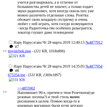
учится разговаривать, а в отличие от
большинства детей не хнычет, а только издает
звуки радиопомех, хотя иногда сквозь них уже
можно различить отдельные слова. Розетка
обожает свою младшую сестричку и очень
любит с ней играть, хотя соседи возмущаются
- когда Радиоточка-тян особенно разыграется,
локатор глушит даже телевидение
Нару Нарусэгава
Чт 28 марта 2019 12:40:13
№4877912
#7
>>
troynichok.png
- (
321 KB, 1018x806
)
Нару Нарусэгава
Чт 28 марта 2019 14:35:03
№4877954
#8
675354.jpg
- (
531 KB, 1369x1897
)
>>4855902
>>
Напоминает 90-е, причем и твоя Розеткина(где
розовые лосины?) и твой стиль
мазни
рисования в целом. Помню когда-то в
книжных магазинах были кучи детских