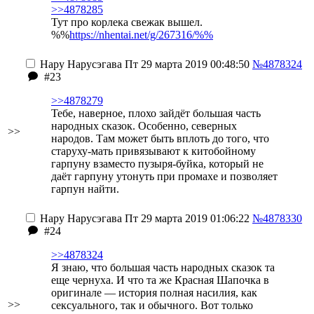
>>4878285
Тут про корлека свежак вышел.
%%
https://nhentai.net/g/267316/%%
Нару Нарусэгава
Пт 29 марта 2019 00:48:50
№4878324
#23
>>4878279
Тебе, наверное, плохо зайдёт большая часть
народных сказок. Особенно, северных
>>
народов. Там может быть вплоть до того, что
старуху-мать привязывают к китобойному
гарпуну взаместо пузыря-буйка, который не
даёт гарпуну утонуть при промахе и позволяет
гарпун найти.
Нару Нарусэгава
Пт 29 марта 2019 01:06:22
№4878330
#24
>>4878324
Я знаю, что большая часть народных сказок та
еще чернуха. И что та же Красная Шапочка в
оригинале — история полная насилия, как
>>
сексуального, так и обычного. Вот только