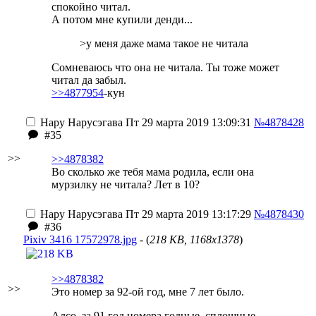
спокойно читал.
А потом мне купили денди...
>у меня даже мама такое не читала
Сомневаюсь что она не читала. Ты тоже может
читал да забыл.
>>4877954
-кун
Нару Нарусэгава
Пт 29 марта 2019 13:09:31
№4878428
#35
>>
>>4878382
Во сколько же тебя мама родила, если она
мурзилку не читала? Лет в 10?
Нару Нарусэгава
Пт 29 марта 2019 13:17:29
№4878430
#36
Pixiv 3416 17572978.jpg
- (
218 KB, 1168x1378
)
>>4878382
>>
Это номер за 92-ой год, мне 7 лет было.
Алсо, за 91 год номера годные, сплошные