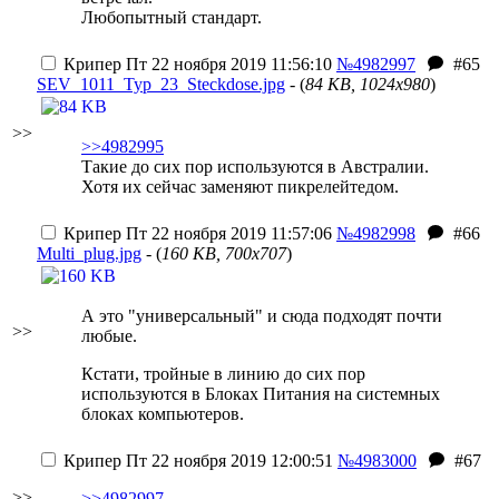
Любопытный стандарт.
Крипер
Пт 22 ноября 2019 11:56:10
№4982997
#65
SEV_1011_Typ_23_Steckdose.jpg
- (
84 KB, 1024x980
)
>>
>>4982995
Такие до сих пор используются в Австралии.
Хотя их сейчас заменяют пикрелейтедом.
Крипер
Пт 22 ноября 2019 11:57:06
№4982998
#66
Multi_plug.jpg
- (
160 KB, 700x707
)
А это "универсальный" и сюда подходят почти
>>
любые.
Кстати, тройные в линию до сих пор
используются в Блоках Питания на системных
блоках компьютеров.
Крипер
Пт 22 ноября 2019 12:00:51
№4983000
#67
>>
>>4982997