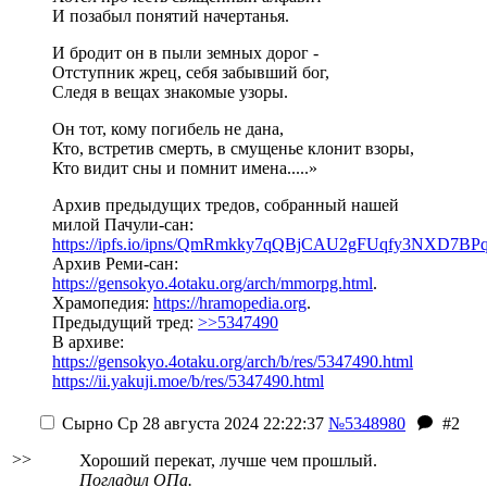
И позабыл понятий начертанья.
И бродит он в пыли земных дорог -
Отступник жрец, себя забывший бог,
Следя в вещах знакомые узоры.
Он тот, кому погибель не дана,
Кто, встретив смерть, в смущенье клонит взоры,
Кто видит сны и помнит имена.....»
Архив предыдущих тредов, собранный нашей
милой Пачули-сан:
https://ipfs.io/ipns/QmRmkky7qQBjCAU2gFUqfy3NXD
Архив Реми-сан:
https://gensokyo.4otaku.org/arch/mmorpg.html
.
Храмопедия:
https://hramopedia.org
.
Предыдущий тред:
>>5347490
В архиве:
https://gensokyo.4otaku.org/arch/b/res/5347490.html
https://ii.yakuji.moe/b/res/5347490.html
Сырно
Ср 28 августа 2024 22:22:37
№5348980
#2
>>
Хороший перекат, лучше чем прошлый.
Погладил ОПа.