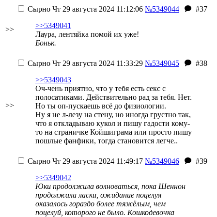
Сырно
Чт 29 августа 2024 11:12:06
№5349044
#37
>>5349041
>>
Лаура, лентяйка помой их уже!
Боньк.
Сырно
Чт 29 августа 2024 11:33:29
№5349045
#38
>>5349043
Оч-чень приятно, что у тебя есть секс с
полосатиками. Действительно рад за тебя. Нет.
>>
Но ты оп-пускаешь всё до физиологии.
Ну я не л-лезу на стену, но иногда грустно так,
что я откладываю кукол и пишу гадости кому-
то на страничке Койшиграма или просто пишу
пошлые фанфики, тогда становится легче..
Сырно
Чт 29 августа 2024 11:49:17
№5349046
#39
>>5349042
Юки продолжила волноваться, пока Шеннон
продолжала ласки, ожидание поцелуя
оказалось гораздо более тяжёлым, чем
поцелуй, которого не было. Кошкодевочка