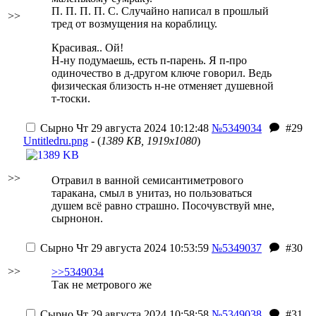
П. П. П. П. С. Случайно написал в прошлый
>>
тред от возмущения на кораблицу.
Красивая.. Ой!
Н-ну подумаешь, есть п-парень. Я п-про
одиночество в д-другом ключе говорил. Ведь
физическая близость н-не отменяет душевной
т-тоски.
Сырно
Чт 29 августа 2024 10:12:48
№5349034
#29
Untitledru.png
- (
1389 KB, 1919x1080
)
>>
Отравил в ванной
семисантиметрового
таракана
, смыл в унитаз, но пользоваться
душем всё равно страшно. Посочувствуй мне,
сырнонон.
Сырно
Чт 29 августа 2024 10:53:59
№5349037
#30
>>
>>5349034
Так не метрового же
Сырно
Чт 29 августа 2024 10:58:58
№5349038
#31