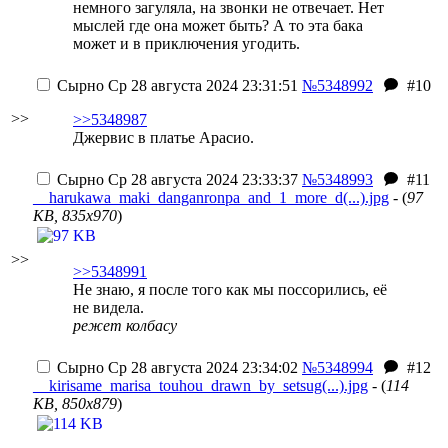
немного загуляла, на звонки не отвечает. Нет
мыслей где она может быть? А то эта бака
может и в приключения угодить.
Сырно
Ср 28 августа 2024 23:31:51
№5348992
#10
>>
>>5348987
Джервис в платье Арасио.
Сырно
Ср 28 августа 2024 23:33:37
№5348993
#11
__harukawa_maki_danganronpa_and_1_more_d(...).jpg
- (
97
KB, 835x970
)
>>
>>5348991
Не знаю, я после того как мы поссорились, её
не видела.
режет колбасу
Сырно
Ср 28 августа 2024 23:34:02
№5348994
#12
__kirisame_marisa_touhou_drawn_by_setsug(...).jpg
- (
114
KB, 850x879
)