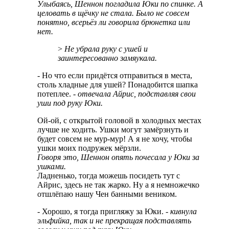
Улыбаясь, Шеннон погладила Юки по спинке. А
целовать в щёчку не стала. Было не совсем
понятно, всерьёз ли говорила брюнетка или
нет.
>
Не убрала руку с ушей и
заинтересованно замяукала.
- Но что если придётся отправиться в места,
столь хладные для ушей? Понадобится шапка
потеплее.
- отвечала Айрис, подставляя свои
уши под руку Юки.
Ой-ой, с открытой головой в холодных местах
лучше не ходить. Ушки могут замёрзнуть и
будет совсем не мур-мур! А я не хочу, чтобы
ушки моих подружек мёрзли.
Говоря это, Шеннон опять почесала у Юки за
ушками.
Ладненько, тогда можешь посидеть тут с
Айрис, здесь не так жарко. Ну а я немножечко
отшлёпаю нашу Чен банными веником.
- Хорошо, я тогда пригляжу за Юки.
- кивнула
эльфийка, так и не прекращая подставлять