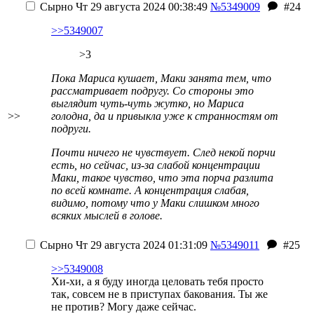
Сырно
Чт 29 августа 2024 00:38:49
№5349009
#24
>>5349007
>3
Пока Мариса кушает, Маки занята тем, что
рассматривает подругу. Со стороны это
выглядит чуть-чуть жутко, но Мариса
>>
голодна, да и привыкла уже к странностям от
подруги.
Почти ничего не чувствует. След некой порчи
есть, но сейчас, из-за слабой концентрации
Маки, такое чувство, что эта порча разлита
по всей комнате. А концентрация слабая,
видимо, потому что у Маки слишком много
всяких мыслей в голове.
Сырно
Чт 29 августа 2024 01:31:09
№5349011
#25
>>5349008
Хи-хи, а я буду иногда целовать тебя просто
так, совсем не в приступах бакования. Ты же
не против? Могу даже сейчас.