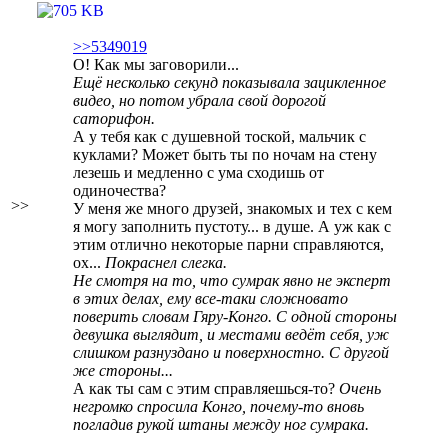
>>5349019
О! Как мы заговорили...
Ещё несколько секунд показывала зацикленное
видео, но потом убрала свой дорогой
саторифон.
А у тебя как с душевной тоской, мальчик с
куклами? Может быть ты по ночам на стену
лезешь и медленно с ума сходишь от
одиночества?
>>
У меня же много друзей, знакомых и тех с кем
я могу заполнить пустоту... в душе. А уж как с
этим отлично некоторые парни справляются,
ох...
Покраснел слегка.
Не смотря на то, что сумрак явно не эксперт
в этих делах, ему все-таки сложновато
поверить словам Гяру-Конго. С одной стороны
девушка выглядит, и местами ведёт себя, уж
слишком разнуздано и поверхностно. С другой
же стороны...
А как ты сам с этим справляешься-то?
Очень
негромко спросила Конго, почему-то вновь
погладив рукой штаны между ног сумрака.