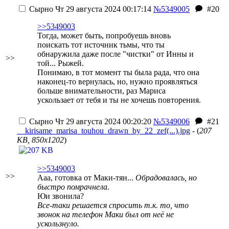
Сырно
Чт 29 августа 2024 00:17:14
№5349005
#20
>>5349003
Тогда, может быть, попробуешь вновь
поискать тот источник тьмы, что ты
обнаружила даже после "чистки" от Инны и
>>
той... Рыжей.
Понимаю, в тот момент ты была рада, что она
наконец-то вернулась, но, нужно проявляться
больше внимательности, раз Мариса
ускользает от тебя и ты не хочешь повторения.
Сырно
Чт 29 августа 2024 00:20:20
№5349006
#21
__kirisame_marisa_touhou_drawn_by_22_zef(...).jpg
- (
207
KB, 850x1202
)
>>5349003
>>
Ааа, готовка от Маки-тян...
Обрадовалась, но
быстро помрачнела.
Юи звонила?
Все-таки решается спросить т.к. то, что
звонок на телефон Маки был от неё не
ускользнуло.