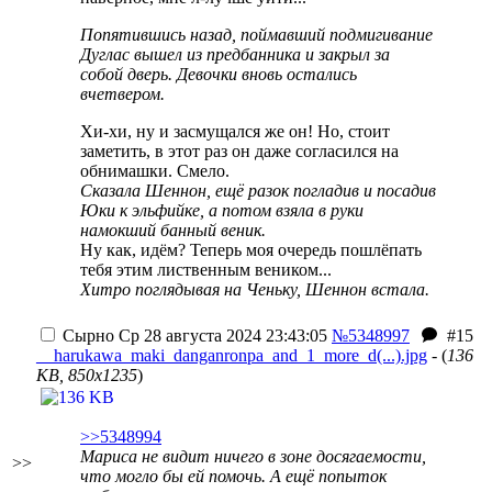
Попятившись назад, поймавший подмигивание
Дуглас вышел из предбанника и закрыл за
собой дверь. Девочки вновь остались
вчетвером.
Хи-хи, ну и засмущался же он! Но, стоит
заметить, в этот раз он даже согласился на
обнимашки. Смело.
Сказала Шеннон, ещё разок погладив и посадив
Юки к эльфийке, а потом взяла в руки
намокший банный веник.
Ну как, идём? Теперь моя очередь пошлёпать
тебя этим лиственным веником...
Хитро поглядывая на Ченьку, Шеннон встала.
Сырно
Ср 28 августа 2024 23:43:05
№5348997
#15
__harukawa_maki_danganronpa_and_1_more_d(...).jpg
- (
136
KB, 850x1235
)
>>5348994
Мариса не видит ничего в зоне досягаемости,
>>
что могло бы ей помочь. А ещё попыток