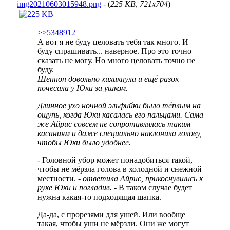
img20210603015948.png
- (
225 KB, 721x704
)
>>5348912
А вот я не буду целовать тебя так много. И
буду спрашивать... наверное. Про это точно
сказать не могу. Но много целовать точно не
буду.
Шеннон довольно хихикнула и ещё разок
почесала у Юки за ушком.
Длинное ухо ночной эльфийки было тёплым на
ощупь, когда Юки касалась его пальцами. Сама
же Айрис совсем не сопротивлялась таким
касаниям и даже специально наклонила голову,
чтобы Юки было удобнее.
- Головной убор может понадобиться такой,
чтобы не мёрзла голова в холодной и снежной
местности.
- ответила Айрис, прикоснувшись к
руке Юки и погладив.
- В таком случае будет
нужна какая-то подходящая шапка.
Да-да, с прорезями для ушей. Или вообще
такая, чтобы уши не мёрзли. Они же могут