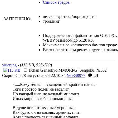
Список тредов
детская эротика/порнография
ЗАПРЕЩЕНО:
троллинг
Поддерживаются файлы типов GIF, JPG
WEBP размером до 5120 кБ.
Максимальное количество бампов треда: 
Всем посетителям рекомендуется ознако
sister.jpg
- (
113 KB, 525x700
)
Iichan Gensokyo MMORPG: Sengoku. №302
Сырно
Ср 28 августа 2024 22:10:34
№5348977
#1
«.....Кому земля — священный край изгнанья,
Того простор полей не веселит,
Но каждый шаг, но каждый миг таит
Иных миров в себе напоминанья.
В душе встают неясные мерцанья,
Как будто он на камнях древних плит
Хотел прочесть священный алфавит