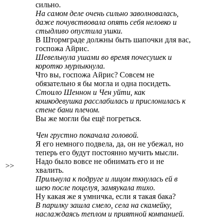
сильно.
На самом деле очень сильно заволновалась,
даже почувствовала опять себя неловко и
стыдливо опустила ушки.
В Штормграде должны быть шапочки для вас,
госпожа Айрис.
Шевельнула ушами во время почесушек и
коротко мурлыкнула.
Что вы, госпожа Айрис? Совсем не
обязательно я бы могла и одна посидеть.
Стоило Шеннон и Чен уйти, как
кошкодевушка расслабилась и прислонилась к
стене бани плечом.
Вы же могли бы ещё погреться.
Чен грустно покачала головой.
Я его немного подвела, да, он не убежал, но
теперь его будут постоянно мучить мысли.
Надо было вовсе не обнимать его и не
>>
хвалить.
Прильнула к подруге и лицом ткнулась ей в
шею после поцелуя, замяукала тихо.
Ну какая же я умничка, если я такая бака?
В парилку зашла смело, села на скамейку,
наслаждаясь теплом и приятной компанией.