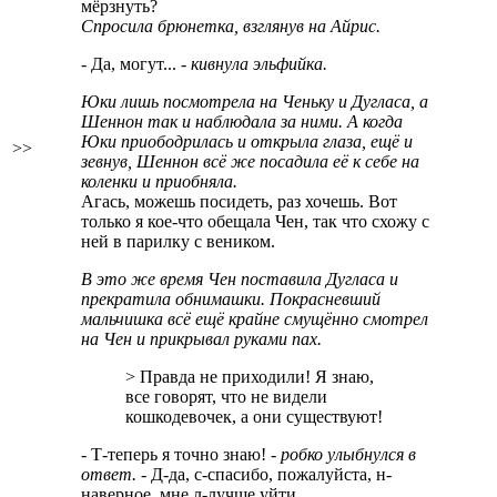
мёрзнуть?
Спросила брюнетка, взглянув на Айрис.
- Да, могут...
- кивнула эльфийка.
Юки лишь посмотрела на Ченьку и Дугласа, а
Шеннон так и наблюдала за ними. А когда
Юки приободрилась и открыла глаза, ещё и
>>
зевнув, Шеннон всё же посадила её к себе на
коленки и приобняла.
Агась, можешь посидеть, раз хочешь. Вот
только я кое-что обещала Чен, так что схожу с
ней в парилку с веником.
В это же время Чен поставила Дугласа и
прекратила обнимашки. Покрасневший
мальчишка всё ещё крайне смущённо смотрел
на Чен и прикрывал руками пах.
> Правда не приходили! Я знаю,
все говорят, что не видели
кошкодевочек, а они существуют!
- Т-теперь я точно знаю!
- робко улыбнулся в
ответ.
- Д-да, с-спасибо, пожалуйста, н-
наверное, мне л-лучше уйти...