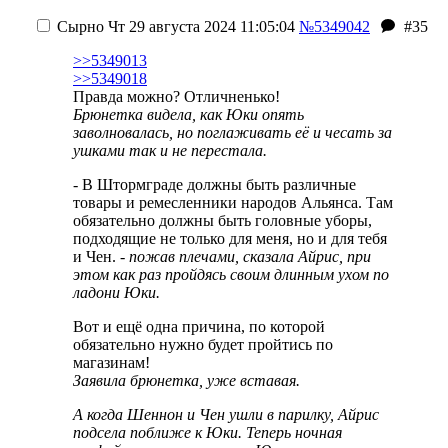
Сырно
Чт 29 августа 2024 11:05:04
№5349042
#35
>>5349013
>>5349018
Правда можно? Отличненько!
Брюнетка видела, как Юки опять
заволновалась, но поглаживать её и чесать за
ушками так и не перестала.
- В Штормграде должны быть различные
товары и ремесленники народов Альянса. Там
обязательно должны быть головные уборы,
подходящие не только для меня, но и для тебя
и Чен.
- пожав плечами, сказала Айрис, при
этом как раз пройдясь своим длинным ухом по
ладони Юки.
Вот и ещё одна причина, по которой
обязательно нужно будет пройтись по
магазинам!
Заявила брюнетка, уже вставая.
А когда Шеннон и Чен ушли в парилку, Айрис
подсела поближе к Юки. Теперь ночная