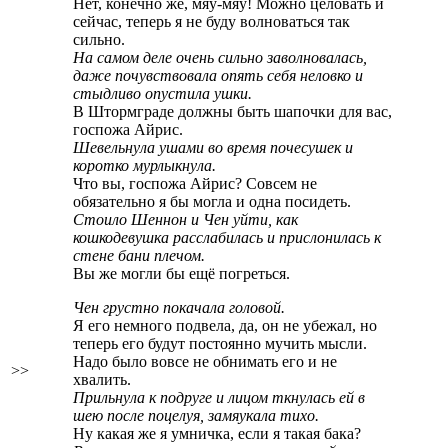
Нет, конечно же, мяу-мяу! Можно целовать и
сейчас, теперь я не буду волноваться так
сильно.
На самом деле очень сильно заволновалась,
даже почувствовала опять себя неловко и
стыдливо опустила ушки.
В Штормграде должны быть шапочки для вас,
госпожа Айрис.
Шевельнула ушами во время почесушек и
коротко мурлыкнула.
Что вы, госпожа Айрис? Совсем не
обязательно я бы могла и одна посидеть.
Стоило Шеннон и Чен уйти, как
кошкодевушка расслабилась и прислонилась к
стене бани плечом.
Вы же могли бы ещё погреться.
Чен грустно покачала головой.
Я его немного подвела, да, он не убежал, но
теперь его будут постоянно мучить мысли.
Надо было вовсе не обнимать его и не
>>
хвалить.
Прильнула к подруге и лицом ткнулась ей в
шею после поцелуя, замяукала тихо.
Ну какая же я умничка, если я такая бака?