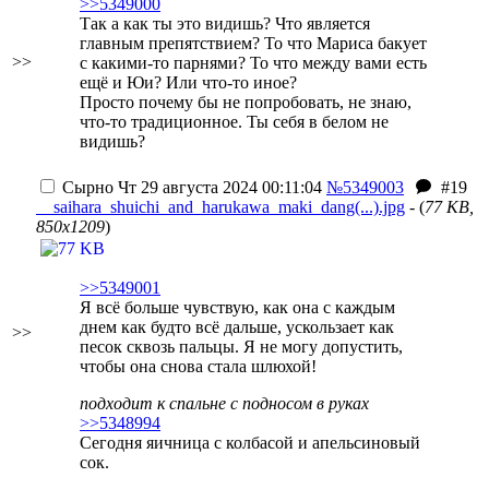
>>5349000
Так а как ты это видишь? Что является
главным препятствием? То что Мариса бакует
>>
с какими-то парнями? То что между вами есть
ещё и Юи? Или что-то иное?
Просто почему бы не попробовать, не знаю,
что-то традиционное. Ты себя в белом не
видишь?
Сырно
Чт 29 августа 2024 00:11:04
№5349003
#19
__saihara_shuichi_and_harukawa_maki_dang(...).jpg
- (
77 KB,
850x1209
)
>>5349001
Я всё больше чувствую, как она с каждым
днем как будто всё дальше, ускользает как
>>
песок сквозь пальцы. Я не могу допустить,
чтобы она снова стала шлюхой!
подходит к спальне с подносом в руках
>>5348994
Сегодня яичница с колбасой и апельсиновый
сок.