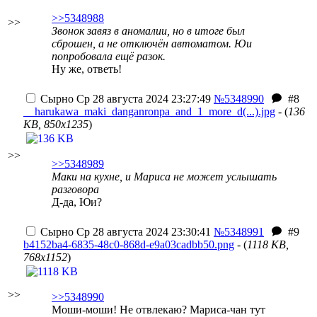
>>5348988
>>
Звонок завяз в аномалии, но в итоге был
сброшен, а не отключён автоматом. Юи
попробовала ещё разок.
Ну же, ответь!
Сырно
Ср 28 августа 2024 23:27:49
№5348990
#8
__harukawa_maki_danganronpa_and_1_more_d(...).jpg
- (
136
KB, 850x1235
)
>>
>>5348989
Маки на кухне, и Мариса не может услышать
разговора
Д-да, Юи?
Сырно
Ср 28 августа 2024 23:30:41
№5348991
#9
b4152ba4-6835-48c0-868d-e9a03cadbb50.png
- (
1118 KB,
768x1152
)
>>
>>5348990
Моши-моши! Не отвлекаю? Мариса-чан тут