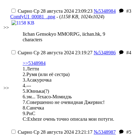
Сырно
Ср 28 августа 2024 23:09:23
№5348984
#3
ComfyUI_00081_.png
- (
1158 KB, 1024x1024
)
>>
Iichan Gensokyo MMORPG, iichan.hk, 9
characters
Сырно
Ср 28 августа 2024 23:19:27
№5348986
#4
>>5348984
1.Летти
2.Румя (или её сестра)
3.Асакурочка
4.---
>>
5.Юинька(?)
6.эм... Техасо-Момидзь
7.Совершенно не очевидная Джервис!
8.Санечка
9.РиС
C:Exheze очень точно описала мои потуги.
Сырно
Ср 28 августа 2024 23:21:17
№5348987
#5