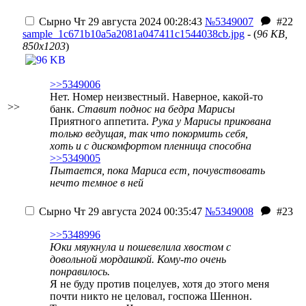
Сырно
Чт 29 августа 2024 00:28:43
№5349007
#22
sample_1c671b10a5a2081a047411c1544038cb.jpg
- (
96 KB,
850x1203
)
>>5349006
Нет. Номер неизвестный. Наверное, какой-то
>>
банк.
Ставит поднос на бедра Марисы
Приятного аппетита.
Рука у Марисы прикована
только ведущая, так что покормить себя,
хоть и с дискомфортом пленница способна
>>5349005
Пытается, пока Мариса ест, почувствовать
нечто темное в ней
Сырно
Чт 29 августа 2024 00:35:47
№5349008
#23
>>5348996
Юки мяукнула и пошевелила хвостом с
довольной мордашкой. Кому-то очень
понравилось.
Я не буду против поцелуев, хотя до этого меня
почти никто не целовал, госпожа Шеннон.