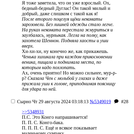
Я тоже заметила, что он уже взрослый. Ох,
бедный-бедный Дуглас! Он такой милый и
добрый, даже слишком с такой как я!
После второго поцелуя щёки некоматы
зарозовели. Без лишней одежды стало легче.
На руках некомата перестала жмуриться и
заулбалась, мурлыкая. Легла на полку, как
захотела Шеннон. Подняла хаосты и уши
вверх.
Хи-хи-хи, ну конечно же, как прикажешь.
Ченька хихикала при каждом прикосновении
веника, пищала и поднимала места, по
которым надо похлопать.
Ах, очень приятно! Но можно сильнее, мур-р-
р?
Сказала Чен с мольбой у глазах и даже
прижала уши к голове, приподнимая поясницу
для удара по ней.
Сырно
Чт 29 августа 2024 03:18:13
№5349019
#28
>>5348931
П.С. Это Конго напрашивается!
П. П. С. Конго-бака.
П. П. П. С. Ещё и всякое показывает
маленькому сумраку.