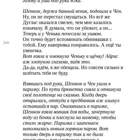
голову и уши под руки Юки.
Шеннон, держа банный веник, подошла к Чен.
Ну, он не перестал смущаться. Но всё же
Дуглас оказался смелее, чем мне казалось
поначалу. Я думала, что он убежит, а он...
Теперь и у Ченьки почесали за ушком.
Он точно будет вспоминать обнимашки с
>>
тобой. Ему наверняка понравилось. А ещё ты
умничка.
Вот взяла и чмокнула Ченьку в щёчку! Айрис
аж хлопунла глазами, видя это.
Да-да, идём, я же обещала. Но совсем сильно я
шлёпать тебя не буду.
Взявшись под руки, Шеннон и Чен ушли в
парилку. По пути брюнетка сняла и откинула
своё полотенце на скамью. Когда дверь
открылась, оттуда в предбанник аж хлынул
оставшийся пар. Оказавшись в парилке,
Шеннон взяла ковшик для воды, зачерпнула
воду из бочки и плеснула на каменку, чтобы
стало жарче. Парилка с шипением
наполнилась новым горячим паром. Вот
только дверь в парилку так и не была
прикрыта и пар частично проник в