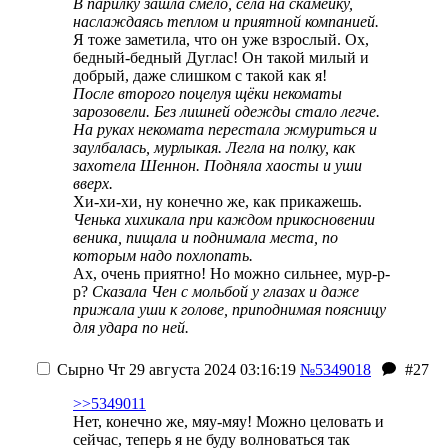
В парилку зашла смело, села на скамейку,
наслаждаясь теплом и приятной компанией.
Я тоже заметила, что он уже взрослый. Ох,
бедный-бедный Дуглас! Он такой милый и
добрый, даже слишком с такой как я!
После второго поцелуя щёки некоматы
зарозовели. Без лишней одежды стало легче.
На руках некомата перестала жмуриться и
заулбалась, мурлыкая. Легла на полку, как
захотела Шеннон. Подняла хаосты и уши
вверх.
Хи-хи-хи, ну конечно же, как прикажешь.
Ченька хихикала при каждом прикосновении
веника, пищала и поднимала места, по
которым надо похлопать.
Ах, очень приятно! Но можно сильнее, мур-р-
р?
Сказала Чен с мольбой у глазах и даже
прижала уши к голове, приподнимая поясницу
для удара по ней.
Сырно
Чт 29 августа 2024 03:16:19
№5349018
#27
>>5349011
Нет, конечно же, мяу-мяу! Можно целовать и
сейчас, теперь я не буду волноваться так