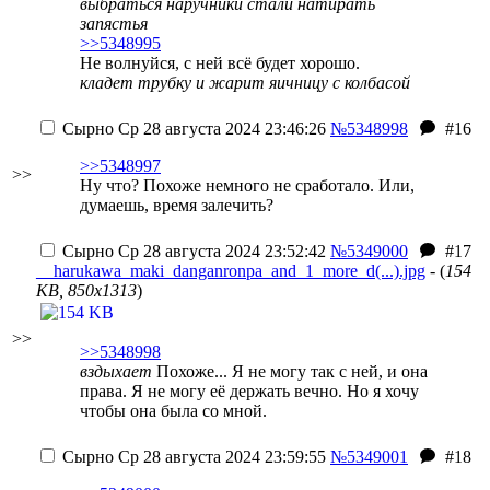
выбраться наручники стали натирать
запястья
>>5348995
Не волнуйся, с ней всё будет хорошо.
кладет трубку и жарит яичницу с колбасой
Сырно
Ср 28 августа 2024 23:46:26
№5348998
#16
>>5348997
>>
Ну что? Похоже немного не сработало. Или,
думаешь, время залечить?
Сырно
Ср 28 августа 2024 23:52:42
№5349000
#17
__harukawa_maki_danganronpa_and_1_more_d(...).jpg
- (
154
KB, 850x1313
)
>>
>>5348998
вздыхает
Похоже... Я не могу так с ней, и она
права. Я не могу её держать вечно. Но я хочу
чтобы она была со мной.
Сырно
Ср 28 августа 2024 23:59:55
№5349001
#18