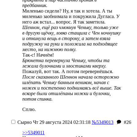
предбанник.
Миленько сидели? Ну, я так и хотела. А ты
миленько заобнимала и покружила Дугласа. У
него аж встал... вопрос. Я так заметила.
Шеннон, ещё раз чмокнув Ченьку, только уже
в другую щёчку, ловко стащила с Чен ночнушку
и откинула вещь в сторону, а затем взяла
подружку на руки и положила на подходящее
место, на нижнюю полку.
Так-с! Начнём!
Брюнетка перевернула Ченьку, чтобы та
лежала булочками и хвостиками кверху.
Пожалуй, вот так. А потом перевернёшься.
После сказанного Шеннон начала осторожно
шлёпать Ченьку банным веником, начав с
ножек и постепенно поднимаясь всё выше. Так
вскоре были отшлёпаны ножки и булочки,
потом спинка.
Сплю.
Сырно
Чт 29 августа 2024 02:31:18
№5349013
#26
>>5349011