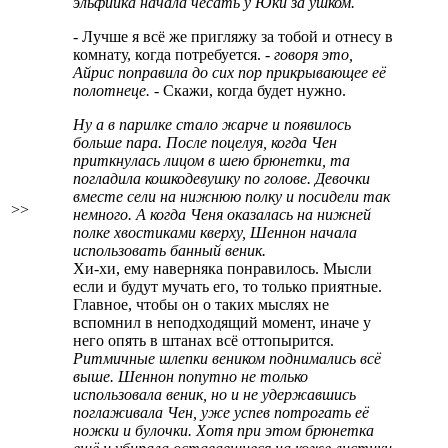
эльфийка начала чесать у Юки за ушком.
- Лучше я всё же пригляжу за тобой и отнесу в
комнату, когда потребуется.
- говоря это,
Айрис поправила до сих пор прикрывающее её
полотнеце.
- Скажи, когда будет нужно.
Ну а в парилке стало жарче и появилось
больше пара. После поцелуя, когда Чен
приткнулась лицом в шею брюнетки, та
погладила кошкодевушку по голове. Девочки
вместе сели на нижнюю полку и посидели так
>>
немного. А когда Ченя оказалась на нижней
полке хвостиками кверху, Шеннон начала
использовать банный веник.
Хи-хи, ему наверняка понравилось. Мысли
если и будут мучать его, то только приятные.
Главное, чтобы он о таких мыслях не
вспомнил в неподходящий момент, иначе у
него опять в штанах всё оттопырится.
Ритмичные шлепки веником поднимались всё
выше. Шеннон попутно не только
использовала веник, но и не удержавшись
поглаживала Чен, уже успев потрогать её
ножки и булочки. Хотя при этом брюнетка