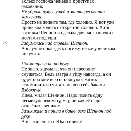
Только госпожа Ченька в приступах
бакования.
Не убрала руку с ушей и заинтересованно
замяукала.
Просто не живите там, где холодно. Я вот уже
привыкла ходить с открытой головой. Хотя
госпожа Шеннон и сделала для нас шапочки с
местами под уши!
>>
Задумалась над словами Шеннон.
А я лучше пока здесь посижу, не хочу веником
получить.
Посмотрела на подругу.
Не знаю, я думала, что он перестанет
смущаться. Ведь завтра я уйду навсегда, а он
будет обо мне всю оставшуюся жизнь
вспоминать и считать меня и себя баками.
Вздохнула.
Идём, милая Шеннон. Надо избить одну
несмелую некомату, мяу, ой как её надо
отшлёпать веником.
Захихикала и пошла в баню, взяв Шеннон под
руку.
А вы миленько с Юки сидели!