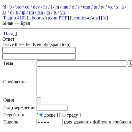
[
d
|
b
/
bro
/
cu
/
dev
/
hr
/
l
/
m
/
mu
/
o
/
s
/
tran
/
tu
/
tv
/
vg
/
x
|
a
/
aa
/
c
/
fi
/
jp
/
rm
/
tan
/
to
/
ts
/
vn
]
[
Радио 410
] [
ii.booru
-
Архив РПГ
] [
acomics
-
cf
-
ost
] [
𝕏
]
Ычан — Бред
[
Назад
]
Ответ
Leave these fields empty (spam trap):
Тема
Сообщение
Файл
Подтверждение
Перейти к
[
доске ]
[
треду ]
Пароль
(для удаления файлов и сообщен