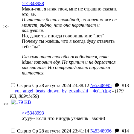
>>5348988
Маки-тян, я итак твоя, мне не страшно сказать
это, зе.
Пытается быть спокойной, но конечно же не
может, видно, что она нервничает и
>>
волнуется.
Но, даже ты иногда говоришь мне "нет".
Почему ты ждёшь, что я всегда буду отвечать
тебе "да".
Глазами ищет способы освободится, пока
Маки готовит еду. Не кричит и не дергается
как вначале. Но открыть/снять наручники
пытается.
Сырно
Ср 28 августа 2024 23:38:12
№5348995
#13
__yui_angel_beats_drawn_by_zuzuhashi__4e(...).jpg
- (
179
KB, 809x1459
)
>>
>>5348993
Уууу~ Если что-нибудь узнаешь - звони!
Сырно
Ср 28 августа 2024 23:41:14
№5348996
#14