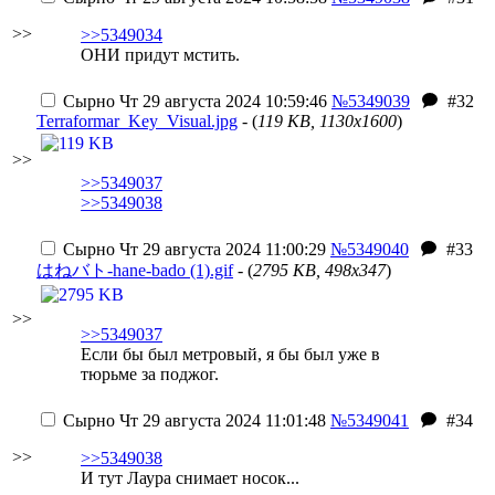
>>
>>5349034
ОНИ придут мстить.
Сырно
Чт 29 августа 2024 10:59:46
№5349039
#32
Terraformar_Key_Visual.jpg
- (
119 KB, 1130x1600
)
>>
>>5349037
>>5349038
Сырно
Чт 29 августа 2024 11:00:29
№5349040
#33
はねバト-hane-bado (1).gif
- (
2795 KB, 498x347
)
>>
>>5349037
Если бы был метровый, я бы был уже в
тюрьме за поджог.
Сырно
Чт 29 августа 2024 11:01:48
№5349041
#34
>>
>>5349038
И тут Лаура снимает носок...