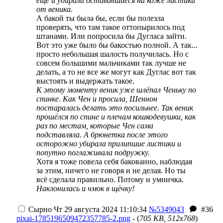
ещё и убирала остававшиеся на коже листики
от веника.
А бакой ты была бы, если бы полезла
проверять, что там такое оттопырилось под
штанами. Или попросила бы Дугласа зайти.
Вот это уже было бы бакостью полной. А так...
просто небольшая шалость получилась. Но с
совсем большими мальчиками так лучше не
делать, а то не все же могут как Дуглас вот так
выстоять и выдержать такое.
К этому моменту веник уже шлёпал Ченьку по
спинке. Как Чен и просила, Шеннон
постаралась делать это посильнее. Так веник
прошёлся по спине и плечам кошкодевушки, как
раз по местам, которые Чен сама
подставляла. А брюнетка после этого
осторожно убирала прилипшие листики и
попутно поглаживала подружку.
Хотя я тоже повела себя бакованно, наблюдая
за этим, ничего не говоря и не делая. Но ты
всё сделала правильно. Потому и умничка.
Наклонилась и чмок в щёчку!
Сырно
Чт 29 августа 2024 11:10:34
№5349043
#36
pixai-1785196509472357785-2.png
- (
705 KB, 512x768
)