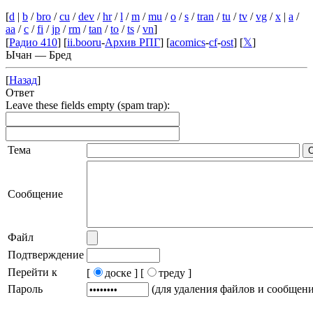
[
d
|
b
/
bro
/
cu
/
dev
/
hr
/
l
/
m
/
mu
/
o
/
s
/
tran
/
tu
/
tv
/
vg
/
x
|
a
/
aa
/
c
/
fi
/
jp
/
rm
/
tan
/
to
/
ts
/
vn
]
[
Радио 410
] [
ii.booru
-
Архив РПГ
] [
acomics
-
cf
-
ost
] [
𝕏
]
Ычан — Бред
[
Назад
]
Ответ
Leave these fields empty (spam trap):
Тема
Сообщение
Файл
Подтверждение
Перейти к
[
доске ]
[
треду ]
Пароль
(для удаления файлов и сообщен