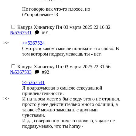
Не говорю как что-то плохое, но
б*опроблемы~ :3
Кацура Хинагику
Пн 03 марта 2025 22:16:32
№5367531
#91
>>
>>5367524
Смотря в каком смысле понимать это слово. В
том котором подразумеваешь ты - нет.
Кацура Хинагику
Пн 03 марта 2025 22:31:56
№5367533
#92
>>5367531
Я подразумевал в смысле
сексуальной
привлекательности.
>>
И на твоем месте я бы с ходу этого не отрицал,
просто у неё действительно много обличий, а
также её можно замешать с другими
чувствами.
И да, совершенно ничего плохого, я даже не
подразумеваю, что ты horny~