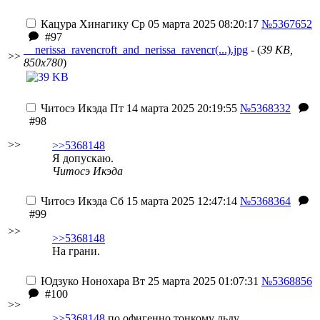
Кацура Хинагику
Ср 05 марта 2025 08:20:17
№5367652
#97
__nerissa_ravencroft_and_nerissa_ravencr(...).jpg
- (
39 KB,
>>
850x780
)
Читосэ Икэда
Пт 14 марта 2025 20:19:55
№5368332
#98
>>
>>5368148
Я допускаю.
Читосэ Икэда
Читосэ Икэда
Сб 15 марта 2025 12:47:14
№5368364
#99
>>
>>5368148
На грани.
Юдзуко Нонохара
Вт 25 марта 2025 01:07:31
№5368856
#100
>>
>>5368148
по офигенно тонкому льду