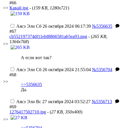
#66
>>
Кавай.jpg
- (
159 KB, 1280x721
)
Аясэ Эли
Сб 26 октября 2024 06:17:39
№5356635
#67
cb552197374df11ebf8866581ab5ea93.png
- (
265 KB,
1364x768
)
>>
А если вот так?
Аясэ Эли
Сб 26 октября 2024 21:55:04
№5356704
#68
>>
>>5356635
Да.
Аясэ Эли
Вс 27 октября 2024 03:52:27
№5356713
#69
1276417502710.jpg
- (
27 KB, 350x400
)
>>
>>5356704