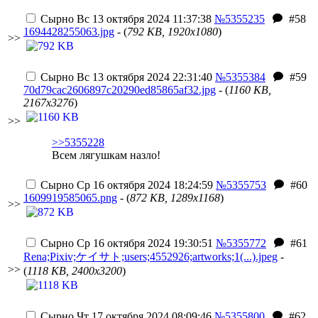
Сырно
Вс 13 октября 2024 11:37:38
№5355235
#58
1694428255063.jpg
- (
792 KB, 1920x1080
)
>>
Сырно
Вс 13 октября 2024 22:31:40
№5355384
#59
70d79cac2606897c20290ed85865af32.jpg
- (
1160 KB,
2167x3276
)
>>
>>5355228
Всем лягушкам назло!
Сырно
Ср 16 октября 2024 18:24:59
№5355753
#60
1609919585065.png
- (
872 KB, 1289x1168
)
>>
Сырно
Ср 16 октября 2024 19:30:51
№5355772
#61
Rena;Pixiv;ケイサト;users;4552926;artworks;1(...).jpeg
-
>>
(
1118 KB, 2400x3200
)
Сырно
Чт 17 октября 2024 08:09:46
№5355800
#62