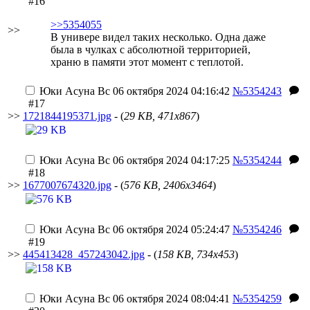
#16
>>5354055
>>
В универе видел таких несколько. Одна даже
была в чулках с абсолютной территорией,
храню в памяти этот момент с теплотой.
Юки Асуна
Вс 06 октября 2024 04:16:42
№5354243
#17
>>
1721844195371.jpg
- (
29 KB, 471x867
)
Юки Асуна
Вс 06 октября 2024 04:17:25
№5354244
#18
>>
1677007674320.jpg
- (
576 KB, 2406x3464
)
Юки Асуна
Вс 06 октября 2024 05:24:47
№5354246
#19
>>
445413428_457243042.jpg
- (
158 KB, 734x453
)
Юки Асуна
Вс 06 октября 2024 08:04:41
№5354259