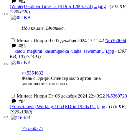
#82
[Winter] Golden Time 13 [BDrip 1280x720 (...).jpg
- (
302 KB,
1280x720
)
>>
Иди ко мне, Ычанька.
Минасэ Инори
Чт 05 декабря 2024 17:11:42
№5360604
#83
__katou_megumi_kasumigaoka_utaha_sawamur(...).jpg
- (
397
KB, 1057x1493
)
>>
>>5354632
Жаль с Эрири Спенсер мало артов, она
воплощение этого моэ.
Минасэ Инори
Пт 06 декабря 2024 22:49:22
№5360720
#84
[Yousei-raws] Working!! 05 [BDrip 1920x1(...).jpg
- (
116 KB,
1920x1080
)
>>
>>5360371