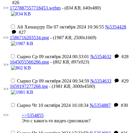
#26
>>
1727887557718453.webm
- (
834 KB, 640x480
)
Ай Хинацуру
Пн 07 октября 2024 10:36:55
№5354428
#27
>>
1586716203534.png
- (
1987 KB, 2500x1669
)
Сырно
Ср 09 октября 2024 00:33:01
№5354632
#28
1645055566286.png
- (
802 KB, 897x923
)
>>
Сырно
Ср 09 октября 2024 00:34:59
№5354633
#29
1659197277268.jpg
- (
1981 KB, 3000x4500
)
>>
Сырно
Чт 10 октября 2024 16:18:34
№5354887
#30
>>
>>5354855
Это с какого-то видео срисовали?