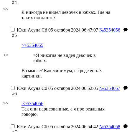
#4
>>
Я никогда не видел девочек в юбках. Где на
таких поглазеть?
Юки Асуна
Сб 05 октября 2024 06:47:07
№5354056
#5
>>5354055
>>
>Я никогда не видел девочек в
юбках.
В смысле? Как минимум, в треде есть 3
картинки.
Юки Асуна
Сб 05 октября 2024 06:52:05
№5354057
#6
>>
>>5354056
Так они нарисованные, а я про реальных
говорю.
Юки Асуна
Сб 05 октября 2024 06:54:42
№5354058
#7