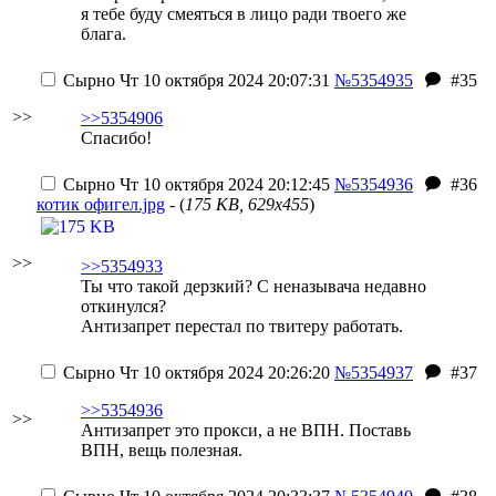
я тебе буду смеяться в лицо ради твоего же
блага.
Сырно
Чт 10 октября 2024 20:07:31
№5354935
#35
>>
>>5354906
Спасибо!
Сырно
Чт 10 октября 2024 20:12:45
№5354936
#36
котик офигел.jpg
- (
175 KB, 629x455
)
>>
>>5354933
Ты что такой дерзкий? С неназывача недавно
откинулся?
Антизапрет перестал по твитеру работать.
Сырно
Чт 10 октября 2024 20:26:20
№5354937
#37
>>5354936
>>
Антизапрет это прокси, а не ВПН. Поставь
ВПН, вещь полезная.