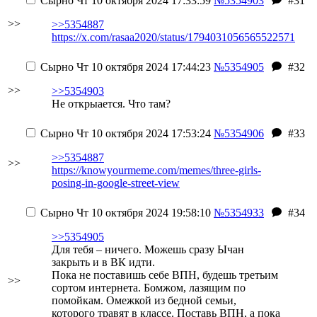
Сырно
Чт 10 октября 2024 17:33:59
№5354903
#31
>>
>>5354887
https://x.com/rasaa2020/status/1794031056565522571
Сырно
Чт 10 октября 2024 17:44:23
№5354905
#32
>>
>>5354903
Не открыается. Что там?
Сырно
Чт 10 октября 2024 17:53:24
№5354906
#33
>>5354887
>>
https://knowyourmeme.com/memes/three-girls-
posing-in-google-street-view
Сырно
Чт 10 октября 2024 19:58:10
№5354933
#34
>>5354905
Для тебя – ничего. Можешь сразу Ычан
закрыть и в ВК идти.
Пока не поставишь себе ВПН, будешь третьим
>>
сортом интернета. Бомжом, лазящим по
помойкам. Омежкой из бедной семьи,
которого травят в классе. Поставь ВПН, а пока