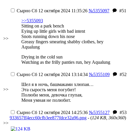
Сырно
Сб 12 октября 2024 11:35:26
№5355097
#51
>>5355093
Sitting on a park bench
Eying up little girls with bad intent
Snots running down his nose
>>
Greasy fingers smearing shabby clothes, hey
Aqualung
Drying in the cold sun
Watching as the frilly panties run, hey Aqualung
Сырно
Сб 12 октября 2024 13:14:34
№5355109
#52
Шел я в ночь, башмаками хлюпая…
>>
Эта сырость меня погубит!
Полюби меня, девочка глупая,
Меня умная не полюбит.
Сырно
Сб 12 октября 2024 14:25:36
№5355127
#53
933657ff4ecc60cfb3ee877fdce32a96.png
- (
124 KB, 360x360
)
>>