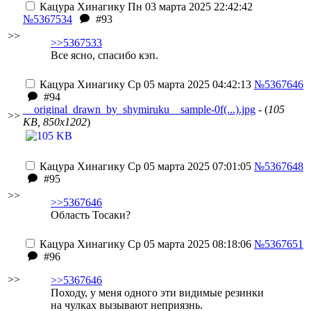
Кацура Хинагику
Пн 03 марта 2025 22:42:42
№5367534
#93
>>
>>5367533
Все ясно, спасибо кэп.
Кацура Хинагику
Ср 05 марта 2025 04:42:13
№5367646
#94
__original_drawn_by_shymiruku__sample-0f(...).jpg
- (
105
>>
KB, 850x1202
)
Кацура Хинагику
Ср 05 марта 2025 07:01:05
№5367648
#95
>>
>>5367646
Область Тосаки?
Кацура Хинагику
Ср 05 марта 2025 08:18:06
№5367651
#96
>>
>>5367646
Походу, у меня одного эти видимые резинки
на чулках вызывают неприязнь.