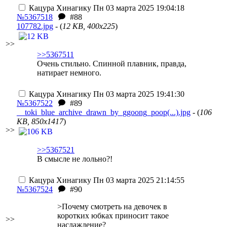
Кацура Хинагику
Пн 03 марта 2025 19:04:18
№5367518
#88
107782.jpg
- (
12 KB, 400x225
)
>>
>>5367511
Очень стильно. Спинной плавник, правда,
натирает немного.
Кацура Хинагику
Пн 03 марта 2025 19:41:30
№5367522
#89
__toki_blue_archive_drawn_by_ggoong_poop(...).jpg
- (
106
KB, 850x1417
)
>>
>>5367521
В смысле не лольно?!
Кацура Хинагику
Пн 03 марта 2025 21:14:55
№5367524
#90
>Почему смотреть на девочек в
коротких юбках приносит такое
>>
наслаждение?