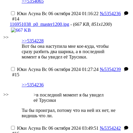
>>5354065
Юки Асуна
Вс 06 октября 2024 01:16:22
№5354236
#14
116951038_p0_master1200.jpg
- (
667 KB, 851x1200
)
>>
>>5354228
Вот бы она наступила мне кое-куда, чтобы
сразу разбить два шарика, а в последний
момент я бы увидел её Трусики.
Юки Асуна
Вс 06 октября 2024 01:27:24
№5354239
#15
>>5354236
>>
>в последний момент я бы увидел
её Трусики
Ты бы проиграл, потому что на ней их нет, не
видишь что ли.
Юки Асуна
Вс 06 октября 2024 03:49:51
№5354242