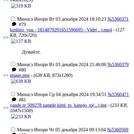
Минасэ Инори
Вт 03 декабря 2024 18:10:23
№5360371
#79
kushiro_yuu - 1814879291651596695 - Vide(...).mp4
- (
127
KB, 720x720
)
>>
Думайте.
Минасэ Инори
Вт 03 декабря 2024 21:46:06
№5360379
#80
>>
image.png
- (
638 KB, 873x1280
)
Минасэ Инори
Ср 04 декабря 2024 19:34:51
№5360471
#81
yande.re 509278 sample kimi_to_kanojo_to(...).jpg
- (
233 KB,
>>
1047x1500
)
Минасэ Инори
Чт 05 декабря 2024 09:13:04
№5360569