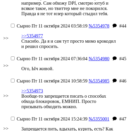
например. Сам обхожу DPI, смотрю ютуб и
всякое такое, но твиттер мне не покорился.
Правда я не тот юзер который стыдил тебя.
Сырно
Пт 11 октября 2024 03:58:19
№5354978
#44
>>5354977
>>
Спасибо. Да я и сам тут просто мимо крокодил
и решил спросить.
Сырно
Пт 11 октября 2024 07:36:04
№5354980
#45
>>
Ого, Ыч живой.
Сырно
Пт 11 октября 2024 10:58:59
№5354985
#46
>>5354973
>>
Вообще-то запрещается писать о способах
обхода блокировок, ЕМНИП. Просто
призывать обходить можно.
Сырно
Пт 11 октября 2024 15:24:39
№5355001
#47
>>
Запрещается пить, вдыхать, курить, есть? Как