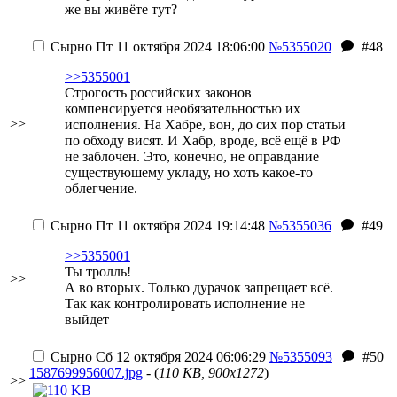
же вы живёте тут?
Сырно
Пт 11 октября 2024 18:06:00
№5355020
#48
>>5355001
Строгость российских законов
компенсируется необязательностью их
>>
исполнения. На Хабре, вон, до сих пор статьи
по обходу висят. И Хабр, вроде, всё ещё в РФ
не заблочен. Это, конечно, не оправдание
существуюшему укладу, но хоть какое-то
облегчение.
Сырно
Пт 11 октября 2024 19:14:48
№5355036
#49
>>5355001
Ты тролль!
>>
А во вторых. Только дурачок запрещает всё.
Так как контролировать исполнение не
выйдет
Сырно
Сб 12 октября 2024 06:06:29
№5355093
#50
1587699956007.jpg
- (
110 KB, 900x1272
)
>>