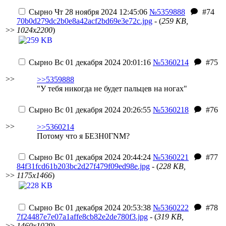
Сырно
Чт 28 ноября 2024 12:45:06
№5359888
#74
70b0d279dc2b0e8a42acf2bd69e3e72c.jpg
- (
259 KB,
>>
1024x2200
)
Сырно
Вс 01 декабря 2024 20:01:16
№5360214
#75
>>
>>5359888
"У тебя никогда не будет пальцев на ногах"
Сырно
Вс 01 декабря 2024 20:26:55
№5360218
#76
>>
>>5360214
Потому что я
БЕ3Н0ГNМ
?
Сырно
Вс 01 декабря 2024 20:44:24
№5360221
#77
84f31fcd61b203bc2d27f479f09ed98e.jpg
- (
228 KB,
>>
1175x1466
)
Сырно
Вс 01 декабря 2024 20:53:38
№5360222
#78
7f24487e7e07a1affe8cb82e2de780f3.jpg
- (
319 KB,
>>
1460x1029
)