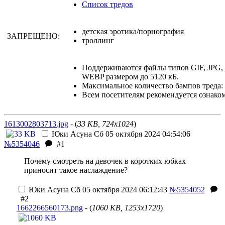
Список тредов
детская эротика/порнография
ЗАПРЕЩЕНО:
троллинг
Поддерживаются файлы типов GIF, JPG
WEBP размером до 5120 кБ.
Максимальное количество бампов треда: 
Всем посетителям рекомендуется ознако
1613002803713.jpg
- (
33 KB, 724x1024
)
Юки Асуна
Сб 05 октября 2024 04:54:06
№5354046
#1
Почему смотреть на девочек в коротких юбках
приносит такое наслаждение?
Юки Асуна
Сб 05 октября 2024 06:12:43
№5354052
#2
1662266560173.png
- (
1060 KB, 1253x1720
)