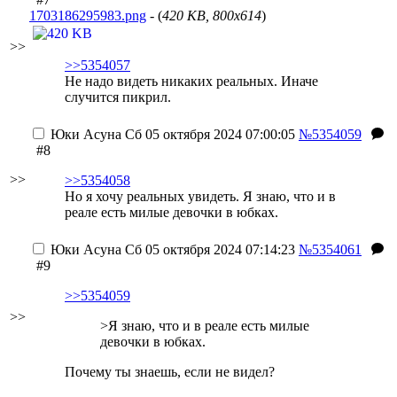
1703186295983.png
- (
420 KB, 800x614
)
>>
>>5354057
Не надо видеть никаких реальных. Иначе
случится пикрил.
Юки Асуна
Сб 05 октября 2024 07:00:05
№5354059
#8
>>
>>5354058
Но я хочу реальных увидеть. Я знаю, что и в
реале есть милые девочки в юбках.
Юки Асуна
Сб 05 октября 2024 07:14:23
№5354061
#9
>>5354059
>>
>Я знаю, что и в реале есть милые
девочки в юбках.
Почему ты знаешь, если не видел?