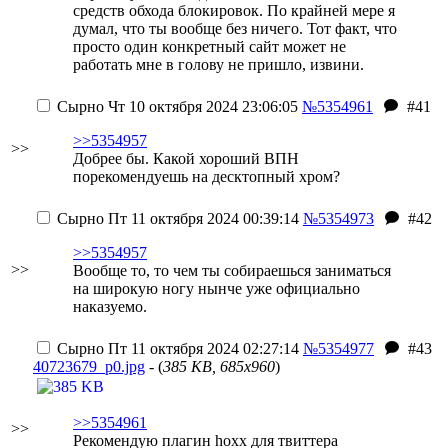
средств обхода блокировок.
По крайней мере я
думал, что ты вообще без ничего. Тот факт, что
просто один конкретный сайт может не
работать мне в голову не пришло, извини.
Сырно
Чт 10 октября 2024 23:06:05
№5354961
#41
>>5354957
>>
Добрее бы. Какой хороший ВПН
порекомендуешь на десктопный хром?
Сырно
Пт 11 октября 2024 00:39:14
№5354973
#42
>>5354957
>>
Вообще то, то чем ты собираешься заниматься
на широкую ногу нынче уже официально
наказуемо.
Сырно
Пт 11 октября 2024 02:27:14
№5354977
#43
40723679_p0.jpg
- (
385 KB, 685x960
)
>>5354961
>>
Рекомендую плагин hoxx для твиттера