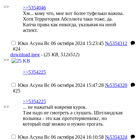
>>
>>5354046
Хм... кому что, мне вот более туфельки важны.
Хотя Территория Абсолюта таки тоже, да.
Капча права как никогда, указывая на иной
аспект.
Юки Асуна
Вс 06 октября 2024 15:23:45
№5354312
#24
download.jpeg
- (
25 KB, 512x512
)
>>
>>5354225
Юки Асуна
Вс 06 октября 2024 15:47:28
№5354320
#25
>>5354225
>>
... не нажатый вовремя курок.
Там надо не смотреть а слушать. Шотландская
волынка - это как прототерменвокс, но
который ещё можно и нужно трогать.
Юки Асуна
Вс 06 октября 2024 16:10:58
№5354324