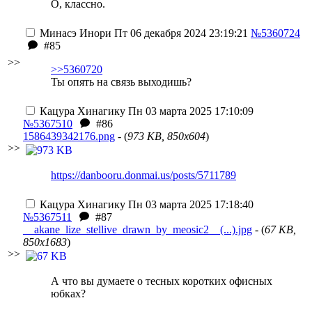
О, классно.
Минасэ Инори
Пт 06 декабря 2024 23:19:21
№5360724
#85
>>
>>5360720
Ты опять на связь выходишь?
Кацура Хинагику
Пн 03 марта 2025 17:10:09
№5367510
#86
1586439342176.png
- (
973 KB, 850x604
)
>>
https://danbooru.donmai.us/posts/5711789
Кацура Хинагику
Пн 03 марта 2025 17:18:40
№5367511
#87
__akane_lize_stellive_drawn_by_meosic2__(...).jpg
- (
67 KB,
850x1683
)
>>
А что вы думаете о тесных коротких офисных
юбках?