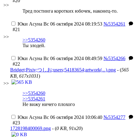
#20
>>
Тред постинга коротких юбочек, наконец-то.
Юки Асуна
Вс 06 октября 2024 08:19:53
№5354261
#21
>>
>>5354260
Ты злодей.
Юки Асуна
Вс 06 октября 2024 08:49:59
№5354266
#22
Bridget;Pixiv;つしお;users;54183654;artwork(...).png
- (
565
KB, 617x1031
)
>>
>>5354260
>>5354261
Не вижу ничего плохого
Юки Асуна
Вс 06 октября 2024 10:06:40
№5354277
#23
1728198400069.png
- (
0 KB, 91x20
)