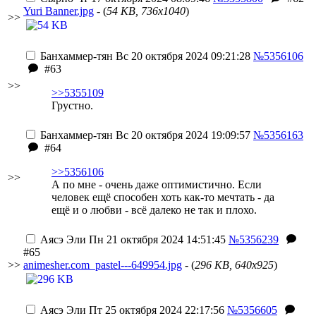
Yuri Banner.jpg
- (
54 KB, 736x1040
)
>>
Банхаммер-тян
Вс 20 октября 2024 09:21:28
№5356106
#63
>>
>>5355109
Грустно.
Банхаммер-тян
Вс 20 октября 2024 19:09:57
№5356163
#64
>>5356106
>>
А по мне - очень даже оптимистично. Если
человек ещё способен хоть как-то мечтать - да
ещё и о любви - всё далеко не так и плохо.
Аясэ Эли
Пн 21 октября 2024 14:51:45
№5356239
#65
>>
animesher.com_pastel---649954.jpg
- (
296 KB, 640x925
)
Аясэ Эли
Пт 25 октября 2024 22:17:56
№5356605