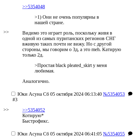
>>5354048
>1) Они не очень популярны в
нашей стране.
>>
Видимо это играет роль, поскольку живя в
одной из самых пуританских регионов СНГ
вживую таких почти не вижу. Но с другой
стороны, мы говорим о 3д, а это meh. Катирую
только 2д.
>Простая black pleated_skirt у меня
любимая.
Аналогично.
Юки Асуна
Сб 05 октября 2024 06:13:40
№5354053
#3
>>
>>5354052
Котирую*
Быстрофикс.
Юки Асуна
Сб 05 октября 2024 06:41:05
№5354055