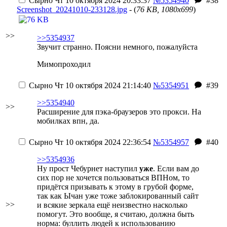
Сырно
Чт 10 октября 2024 20:33:37
№5354940
#38
Screenshot_20241010-233128.jpg
- (
76 KB, 1080x699
)
>>
>>5354937
Звучит странно. Поясни немного, пожалуйста
Мимопроходил
Сырно
Чт 10 октября 2024 21:14:40
№5354951
#39
>>5354940
>>
Расширение для пэка-браузеров это прокси. На
мобилках впн, да.
Сырно
Чт 10 октября 2024 22:36:54
№5354957
#40
>>5354936
Ну прост Чебурнет наступил
уже
. Если вам до
сих пор не хочется пользоваться ВПНом, то
придётся призывать к этому в грубой форме,
так как Ычан уже тоже заблокированный сайт
>>
и всякие зеркала ещё неизвестно насколько
помогут. Это вообще, я считаю, должна быть
норма: буллить людей к использованию