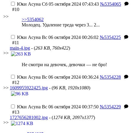
Юки Асуна
Сб 05 октября 2024 07:43:43
№5354065
#10
>>
>>5354062
Молодец. Удаление треда через 3... 2...
Юки Асуна
Вс 06 октября 2024 00:26:02
№5354225
#11
main-4.jpg
- (
263 KB, 760x422
)
>>
Не смотри на девочек, девочки — не бро!
Юки Асуна
Вс 06 октября 2024 00:36:24
№5354228
#12
>>
1609955922425.jpg
- (
96 KB, 1920x1080
)
Юки Асуна
Вс 06 октября 2024 00:37:50
№5354229
#13
1727656281002.jpg
- (
1274 KB, 2097x1377
)
>>