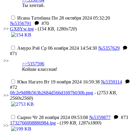
Ты хентай.
Исана Татибана
Пн 28 октября 2024 05:32:20
№5356791
#70
>>
GX8Yw.jpg
- (
154 KB, 1280x720
)
Амуро Рэй
Ср 06 ноября 2024 14:54:30
№5357629
#71
>>
>>5357596
Койши классная!
Юки Нагато
Вт 19 ноября 2024 16:59:38
№5359114
#72
0fc2e9df8b563b2684d566d1697b030b.png
- (
2753 KB,
>>
2560x2560
)
Сырно
Чт 28 ноября 2024 09:53:08
№5359877
#73
1732766008886984.jpg
- (
199 KB, 1287x1800
)
>>