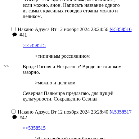
если можно, анон. Написать название одного
из самых красивых городов страны можно и
целиком.
Накано Адзуса
Вт 12 ноября 2024 23:24:56
№5358516
#41
>>5358515
>типичным россиянином
>>
Вроде Гоголя и Некрасова? Вроде не слишком
зазорно.
>можно и целиком
Северная Пальмира предлагаю, для пущей
культурности. Сокращенно Севпал.
Накано Адзуса
Вт 12 ноября 2024 23:28:40
№5358517
#42
>>5358515
>За подробный ответ благодарю,