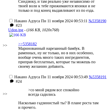
Синдзюку, и там реально уже независимо от
твоей воли к тебе прижимаются японки и не
только и под конец выдавливают из по езда.
Накано Адзуса
Пн 11 ноября 2024 00:53:11
№5358190
#23
Udon.jpg
- (
166 KB, 1020x768
)
>>5358182
>>
Маринованный нарезанный бамбук. В
раменных, ну не только, но в них особенно,
вообще очень много таких ингредиентов,
приправ бесплатных, которые ты можешь по
своему желанию добавить.
Накано Адзуса
Пн 11 ноября 2024 00:53:49
№5358191
#24
>со мной рядом все спокойно
>>
всегда садились
Насколько гадзинистый ты? В плане роста там
и прочего.