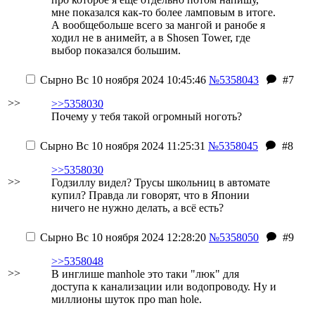
мне показался как-то более ламповым в итоге.
А вообщебольше всего за мангой и ранобе я
ходил не в анимейт, а в Shosen Tower, где
выбор показался большим.
Сырно
Вс 10 ноября 2024 10:45:46
№5358043
#7
>>
>>5358030
Почему у тебя такой огромный ноготь?
Сырно
Вс 10 ноября 2024 11:25:31
№5358045
#8
>>5358030
>>
Годзиллу видел? Трусы школьниц в автомате
купил? Правда ли говорят, что в Японии
ничего не нужно делать, а всё есть?
Сырно
Вс 10 ноября 2024 12:28:20
№5358050
#9
>>5358048
>>
В инглише manhole это таки "люк" для
доступа к канализации или водопроводу. Ну и
миллионы шуток про man hole.