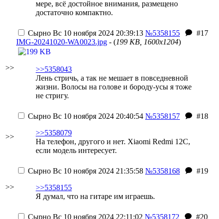
мере, всё достойное внимания, размещено
достаточно компактно.
Сырно
Вс 10 ноября 2024 20:39:13
№5358155
#17
IMG-20241020-WA0023.jpg
- (
199 KB, 1600x1204
)
>>
>>5358043
Лень стричь, а так не мешает в повседневной
жизни. Волосы на голове и бороду-усы я тоже
не стригу.
Сырно
Вс 10 ноября 2024 20:40:54
№5358157
#18
>>5358079
>>
На телефон, другого и нет. Xiaomi Redmi 12C,
если модель интересует.
Сырно
Вс 10 ноября 2024 21:35:58
№5358168
#19
>>
>>5358155
Я думал, что на гитаре им играешь.
Сырно
Вс 10 ноября 2024 22:11:02
№5358172
#20