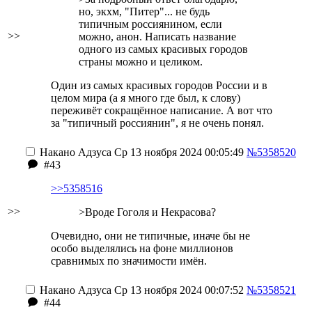
но, экхм, "Питер"... не будь
типичным россиянином, если
>>
можно, анон. Написать название
одного из самых красивых городов
страны можно и целиком.
Один из самых красивых городов России и в
целом мира (а я много где был, к слову)
переживёт сокращённое написание. А вот что
за "типичный россиянин", я не очень понял.
Накано Адзуса
Ср 13 ноября 2024 00:05:49
№5358520
#43
>>5358516
>>
>Вроде Гоголя и Некрасова?
Очевидно, они не типичные, иначе бы не
особо выделялись на фоне миллионов
сравнимых по значимости имён.
Накано Адзуса
Ср 13 ноября 2024 00:07:52
№5358521
#44