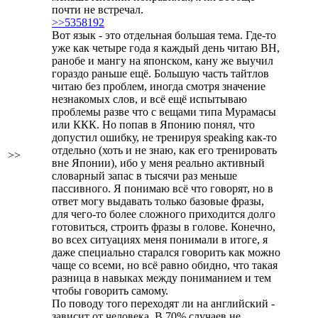
почти не встречал.
>>5358192
Вот язык - это отдельная большая тема. Где-то
уже как четыре года я каждый день читаю ВН,
ранобе и мангу на японском, кану же выучил
гораздо раньше ещё. Большую часть тайтлов
читаю без проблем, иногда смотря значение
незнакомых слов, и всё ещё испытываю
проблемы разве что с вещами типа Мурамасы
или ККК. Но попав в Японию понял, что
допустил ошибку, не тренируя speaking как-то
отдельно (хоть и не знаю, как его тренировать
>>
вне Японии), ибо у меня реально активный
словарный запас в тысячи раз меньше
пассивного. Я понимаю всё что говорят, но в
ответ могу выдавать только базовые фразы,
для чего-то более сложного приходится долго
готовиться, строить фразы в голове. Конечно,
во всех ситуациях меня понимали в итоге, я
даже специально старался говорить как можно
чаще со всеми, но всё равно обидно, что такая
разница в навыках между пониманием и тем
чтобы говорить самому.
По поводу того переходят ли на английский -
зависит от человека. В 70% случаев не