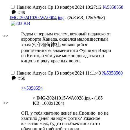
Накано Адзуса
Ср 13 ноября 2024 10:27:12
№5358558
#49
IMG-20241020-WA0004.jpg
- (
203 KB, 1280x963
)
Рядом с первым отелем, который недалеко от
>>
аэропорта Ханеда, оказался малоизвестный
храм 穴守稲荷神社, являющийся
родственником знаменитого Фушими Инари
из Киото, о чём уже можно догадаться по
кицунэ и ряду красных ворот.
Накано Адзуса
Ср 13 ноября 2024 11:11:43
№5358560
#50
>>5358554
> IMG-20241015-WA0028.jpg - (185
>>
KB, 1600x1204)
ОП, у тебя хватило денег на Японию, но не
хватило денег на норм фотик? Ужасное
качество жеж, будто на объектив кто-то
обляпанной плёнкой заклеил.