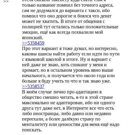
>>
только название помнил без точного адреса,
сам не додумался до варианта с такси, ибо
помнил что оно дорогое и боялся что денег
может не хватить. В итоге от общения с
полицией тут остались только положительные
эмоции, ещё как всегда похвалили мой
японский.
>>5358459
Про этот вариант я тоже думал, но интересно,
каковы шансы найти работу если идти по пути
с языковой школой в итоге. Ну и вариант с
ней даже не знаю, хоть спикинг у меня и
хромает, но в остальном уровень явно выше
начального, и получается что около года или
больше я буду учить то что и так знаю уже.
>>5358537
В моём случае лично про адаптацию в
общество смешно читать, я-то в этой стране
максимально не адаптирован, ибо ни одного
друга тут даже нет, в Интернете все что есть
либо иностранцы, либо давно или недавно
переехали, а более далёкую страну по
менталитету или ценностям для меня ещё надо
поискать.