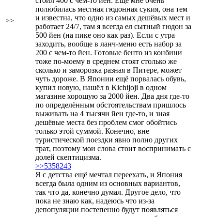
стоил 400 с чем-то йен. Ещё мне очень
полюбилась местная гюдонная сукия, она тем
и известна, что одно из самых дешёвых мест и
>>
работает 24/7, там я всегда ел сытный гюдон за
500 йен (на пике оно как раз). Если с утра
заходить, вообще в ланч-меню есть набор за
200 с чем-то йен. Готовые бенто из конбини
тоже по-моему в среднем стоят столько же
сколько и заморозка разная в Питере, может
чуть дороже. В Японии ещё порвалась обувь,
купил новую, нашёл в Kichijoji в одном
магазине хорошую за 2000 йен. Два дня где-то
по определённым обстоятельствам пришлось
выживать на 4 тысячи йен где-то, и зная
дешёвые места без проблем смог обойтись
только этой суммой. Конечно, вне
туристической поездки явно полно других
трат, поэтому мои слова стоит воспринимать с
долей скептицизма.
>>5358243
Я с детства ещё мечтал переехать, и Япония
всегда была одним из основных вариантов,
так что да, конечно думал. Другое дело, что
пока не знаю как, надеюсь что из-за
депопуляции постепенно будут появляться