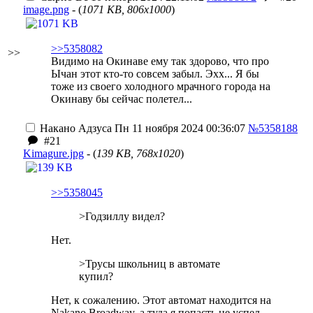
image.png
- (
1071 KB, 806x1000
)
>>5358082
>>
Видимо на Окинаве ему так здорово, что про
Ычан этот кто-то совсем забыл. Эхх... Я бы
тоже из своего холодного мрачного города на
Окинаву бы сейчас полетел...
Накано Адзуса
Пн 11 ноября 2024 00:36:07
№5358188
#21
Kimagure.jpg
- (
139 KB, 768x1020
)
>>5358045
>Годзиллу видел?
Нет.
>Трусы школьниц в автомате
купил?
Нет, к сожалению. Этот автомат находится на
Nakano Broadway, а туда я попасть не успел.