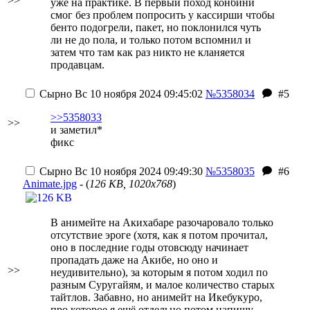
>>
уже на практике. В первый поход конбини
смог без проблем попросить у кассирши чтобы
бенто подогрели, пакет, но поклонился чуть
ли не до пола, и только потом вспомнил и
затем что там как раз никто не кланяется
продавцам.
Сырно
Вс 10 ноября 2024 09:45:02
№5358034
#5
>>5358033
>>
и заметил*
фикс
Сырно
Вс 10 ноября 2024 09:49:30
№5358035
#6
Animate.jpg
- (
126 KB, 1020x768
)
В анимейте на Акихабаре разочаровало только
отсутствие эроге (хотя, как я потом прочитал,
оно в последние годы отовсюду начинает
пропадать даже на Акибе, но оно и
>>
неудивительно), за которым я потом ходил по
разным Суругайям, и малое количество старых
тайтлов. Забавно, но анимейт на Икебукуро,
про которое я ещё отдельно потом напишу,