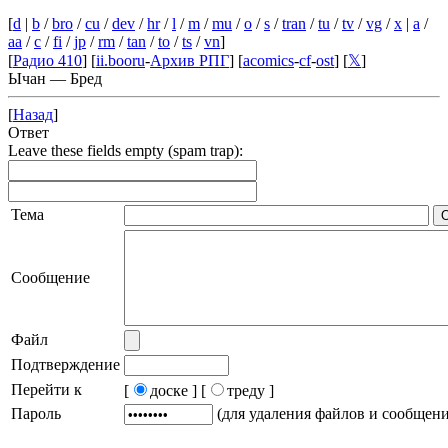
[
d
|
b
/
bro
/
cu
/
dev
/
hr
/
l
/
m
/
mu
/
o
/
s
/
tran
/
tu
/
tv
/
vg
/
x
|
a
/
aa
/
c
/
fi
/
jp
/
rm
/
tan
/
to
/
ts
/
vn
]
[
Радио 410
] [
ii.booru
-
Архив РПГ
] [
acomics
-
cf
-
ost
] [
𝕏
]
Ычан — Бред
[
Назад
]
Ответ
Leave these fields empty (spam trap):
Тема
Сообщение
Файл
Подтверждение
Перейти к
[
доске ]
[
треду ]
Пароль
(для удаления файлов и сообщен