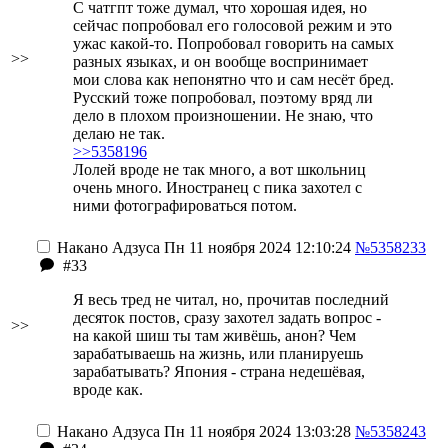
С чатгпт тоже думал, что хорошая идея, но
сейчас попробовал его голосовой режим и это
ужас какой-то. Попробовал говорить на самых
>>
разных языках, и он вообще воспринимает
мои слова как непонятно что и сам несёт бред.
Русский тоже попробовал, поэтому вряд ли
дело в плохом произношении. Не знаю, что
делаю не так.
>>5358196
Лолей вроде не так много, а вот школьниц
очень много. Иностранец с пика захотел с
ними фотографироваться потом.
Накано Адзуса
Пн 11 ноября 2024 12:10:24
№5358233
#33
Я весь тред не читал, но, прочитав последний
десяток постов, сразу захотел задать вопрос -
>>
на какой шиш ты там живёшь, анон? Чем
зарабатываешь на жизнь, или планируешь
зарабатывать? Япония - страна недешёвая,
вроде как.
Накано Адзуса
Пн 11 ноября 2024 13:03:28
№5358243