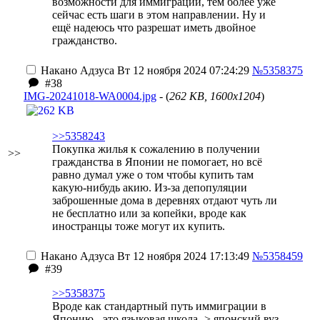
возможности для иммиграции, тем более уже
сейчас есть шаги в этом направлении. Ну и
ещё надеюсь что разрешат иметь двойное
гражданство.
Накано Адзуса
Вт 12 ноября 2024 07:24:29
№5358375
#38
IMG-20241018-WA0004.jpg
- (
262 KB, 1600x1204
)
>>5358243
Покупка жилья к сожалению в получении
>>
гражданства в Японии не помогает, но всё
равно думал уже о том чтобы купить там
какую-нибудь акию. Из-за депопуляции
заброшенные дома в деревнях отдают чуть ли
не бесплатно или за копейки, вроде как
иностранцы тоже могут их купить.
Накано Адзуса
Вт 12 ноября 2024 17:13:49
№5358459
#39
>>5358375
Вроде как стандартный путь иммиграции в
Японию - это языковая школа -> японский вуз