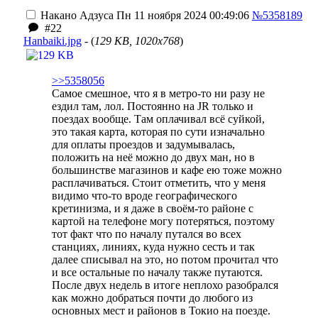
Накано Адзуса
Пн 11 ноября 2024 00:49:06
№5358189
#22
Hanbaiki.jpg
- (
129 KB, 1020x768
)
>>5358056
Самое смешное, что я в метро-то ни разу не
ездил там, лол. Постоянно на JR только и
поездах вообще. Там оплачивал всё суйкой,
это такая карта, которая по сути изначально
для оплаты проездов и задумывалась,
положить на неё можно до двух ман, но в
большинстве магазинов и кафе ею тоже можно
расплачиваться. Стоит отметить, что у меня
видимо что-то вроде географического
кретинизма, и я даже в своём-то районе с
картой на телефоне могу потеряться, поэтому
тот факт что по началу путался во всех
станциях, линиях, куда нужно сесть и так
далее списывал на это, но потом прочитал что
и все остальные по началу также путаются.
После двух недель в итоге неплохо разобрался
как можно добраться почти до любого из
основных мест и районов в Токио на поезде.