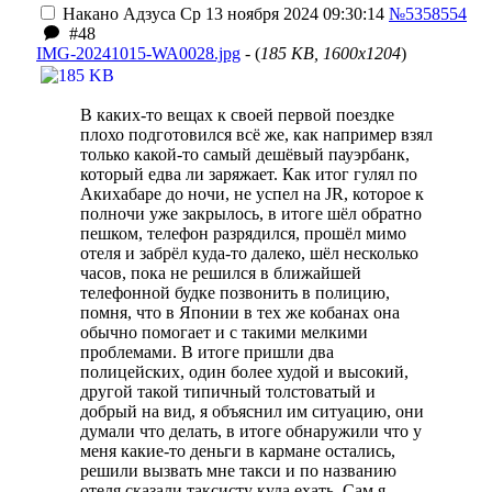
Накано Адзуса
Ср 13 ноября 2024 09:30:14
№5358554
#48
IMG-20241015-WA0028.jpg
- (
185 KB, 1600x1204
)
В каких-то вещах к своей первой поездке
плохо подготовился всё же, как например взял
только какой-то самый дешёвый пауэрбанк,
который едва ли заряжает. Как итог гулял по
Акихабаре до ночи, не успел на JR, которое к
полночи уже закрылось, в итоге шёл обратно
пешком, телефон разрядился, прошёл мимо
отеля и забрёл куда-то далеко, шёл несколько
часов, пока не решился в ближайшей
телефонной будке позвонить в полицию,
помня, что в Японии в тех же кобанах она
обычно помогает и с такими мелкими
проблемами. В итоге пришли два
полицейских, один более худой и высокий,
другой такой типичный толстоватый и
добрый на вид, я объяснил им ситуацию, они
думали что делать, в итоге обнаружили что у
меня какие-то деньги в кармане остались,
решили вызвать мне такси и по названию
отеля сказали таксисту куда ехать. Сам я