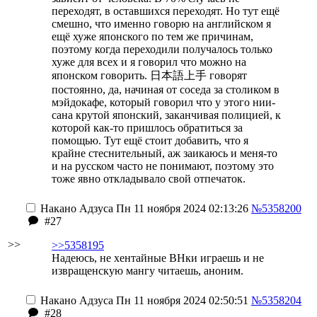
переходят, в оставшихся переходят. Но тут ещё
смешно, что именно говорю на английском я
ещё хуже японского по тем же причинам,
поэтому когда переходили получалось только
хуже для всех и я говорил что можно на
японском говорить. 日本語上手 говорят
постоянно, да, начиная от соседа за столиком в
мэйдокафе, который говорил что у этого нии-
сана крутой японский, заканчивая полицией, к
которой как-то пришлось обратиться за
помощью. Тут ещё стоит добавить, что я
крайне стеснительный, аж заикаюсь и меня-то
и на русском часто не понимают, поэтому это
тоже явно откладывало свой отпечаток.
Накано Адзуса
Пн 11 ноября 2024 02:13:26
№5358200
#27
>>
>>5358195
Надеюсь, не хентайные ВНки играешь и не
извращенскую мангу читаешь, аноним.
Накано Адзуса
Пн 11 ноября 2024 02:50:51
№5358204
#28