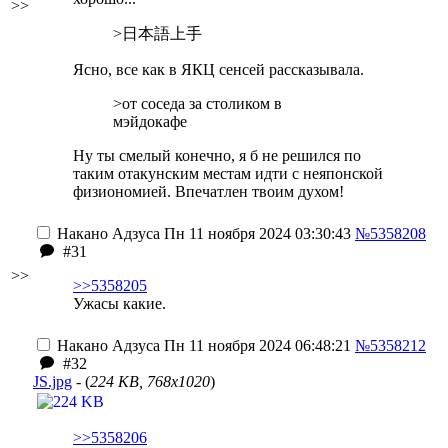
>>
>日本語上手
Ясно, все как в ЯКЦ сенсей рассказывала.
>от соседа за столиком в
мэйдокафе
Ну ты смелый конечно, я б не решился по
таким отакунским местам идти с неяпонской
физиономией. Впечатлен твоим духом!
Накано Адзуса
Пн 11 ноября 2024 03:30:43
№5358208
#31
>>
>>5358205
Ужасы какие.
Накано Адзуса
Пн 11 ноября 2024 06:48:21
№5358212
#32
JS.jpg
- (
224 KB, 768x1020
)
>>5358206