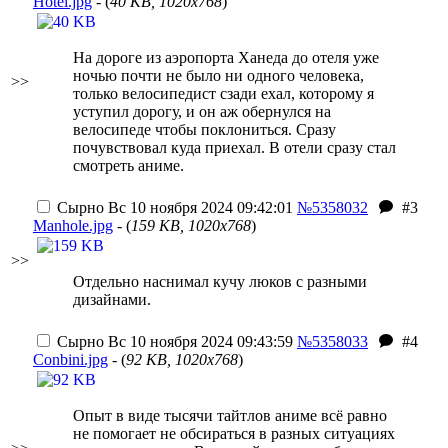
Hotel.jpg
- (
40 KB, 1020x768
)
На дороге из аэропорта Ханеда до отеля уже
ночью почти не было ни одного человека,
>>
только велосипедист сзади ехал, которому я
уступил дорогу, и он аж обернулся на
велосипеде чтобы поклониться. Сразу
почувствовал куда приехал. В отели сразу стал
смотреть аниме.
Сырно
Вс 10 ноября 2024 09:42:01
№5358032
#3
Manhole.jpg
- (
159 KB, 1020x768
)
>>
Отдельно наснимал кучу люков с разными
дизайнами.
Сырно
Вс 10 ноября 2024 09:43:59
№5358033
#4
Conbini.jpg
- (
92 KB, 1020x768
)
Опыт в виде тысячи тайтлов аниме всё равно
не помогает не обсираться в разных ситуациях