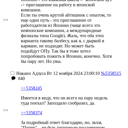
-> приглашение на работу в японской
компании.
Если ты очень крутой айтишник с опытом, то
>>
еще один путь - это приглашение от
работодателя из Японии (чаще всего это
неяпонские компании, а международные
филиалы типа Google). Жаль, что оба этих
варианта такому балбесу, как я, с дыркой в
кармане, не подходят. Но может быть
подойдут ОПу. Так бы я тоже хотел
попробовать пожить в Японии, конечно. Хотя
бы пару лет. Но увы.
Накано Адзуса
Вт 12 ноября 2024 23:00:10
№5358515
#40
>>5358245
Имеется в виду, что он всего на пару недель
туда поехал? Запоздало сообразил, да.
>>
>>5358374
За подробный ответ благодарю, но, экхм,
"Питер"... не будь типичным россиянином,