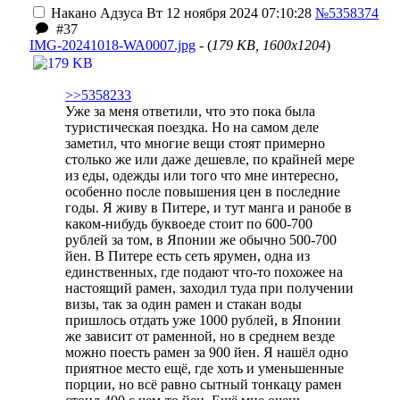
Накано Адзуса
Вт 12 ноября 2024 07:10:28
№5358374
#37
IMG-20241018-WA0007.jpg
- (
179 KB, 1600x1204
)
>>5358233
Уже за меня ответили, что это пока была
туристическая поездка. Но на самом деле
заметил, что многие вещи стоят примерно
столько же или даже дешевле, по крайней мере
из еды, одежды или того что мне интересно,
особенно после повышения цен в последние
годы. Я живу в Питере, и тут манга и ранобе в
каком-нибудь буквоеде стоит по 600-700
рублей за том, в Японии же обычно 500-700
йен. В Питере есть сеть ярумен, одна из
единственных, где подают что-то похожее на
настоящий рамен, заходил туда при получении
визы, так за один рамен и стакан воды
пришлось отдать уже 1000 рублей, в Японии
же зависит от раменной, но в среднем везде
можно поесть рамен за 900 йен. Я нашёл одно
приятное место ещё, где хоть и уменьшенные
порции, но всё равно сытный тонкацу рамен