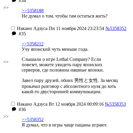
#34
>>
>>5358188
Не думал о том, чтобы там остаться жить?
Накано Адзуса
Пн 11 ноября 2024 23:23:54
№5358352
#35
>>5358212
Учу японский чуть меньше года.
Слышали о игре Lethal Company? Если
>>
повезет, можете увидеть пару японских
серверов, где половина няшные японки.
Завел пару друзей, обоих 男性と女性. За месяц
прокачал разговор с абсолютного нуля до хоть
какой-то двусторонней коммуникации.
Накано Адзуса
Вт 12 ноября 2024 00:09:16
№5358353
#36
>>
>>5358352
Я думал, что в игры чаще пацаны играют.