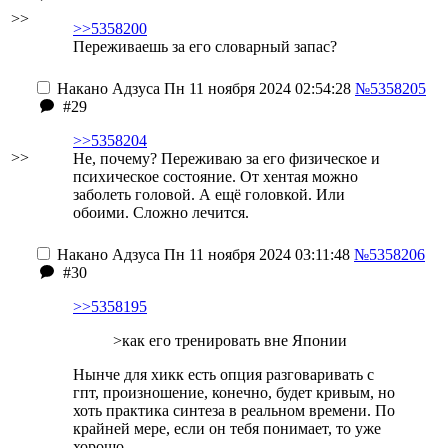
>>
>>5358200
Переживаешь за его словарный запас?
Накано Адзуса
Пн 11 ноября 2024 02:54:28
№5358205
#29
>>5358204
>>
Не, почему? Переживаю за его физическое и
психическое состояние. От хентая можно
заболеть головой. А ещё головкой. Или
обоими. Сложно лечится.
Накано Адзуса
Пн 11 ноября 2024 03:11:48
№5358206
#30
>>5358195
>как его тренировать вне Японии
Нынче для хикк есть опция разговаривать с
гпт, произношение, конечно, будет кривым, но
хоть практика синтеза в реальном времени. По
крайней мере, если он тебя понимает, то уже
хорошо...