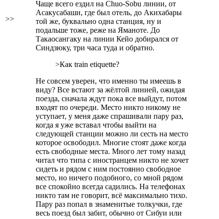
Чаще всего ездил на Chuo-Sobu линии, от
Асакусабаши, где был отель, до Акихабары
>>
той же, буквально одна станция, ну и
подальше тоже, реже на Яманоте. До
Такаосангаку на линии Кейо добирался от
Синдзюку, три часа туда и обратно.
>Как train etiquette?
Не совсем уверен, что именно ты имеешь в
виду? Все встают за жёлтой линией, ожидая
поезда, сначала ждут пока все выйдут, потом
входят по очереди. Место никто никому не
уступает, у меня даже спрашивали пару раз,
когда я уже вставал чтобы выйти на
следующей станции можно ли сесть на место
которое освободил. Многие стоят даже когда
есть свободные места. Много лет тому назад
читал что типа с иностранцем никто не хочет
сидеть и рядом с ним постоянно свободное
место, но ничего подобного, со мной рядом
все спокойно всегда садились. На телефонах
никто там не говорит, всё максимально тихо.
Пару раз попал в знаменитые толкучки, где
весь поезд был забит, обычно от Сибуи или