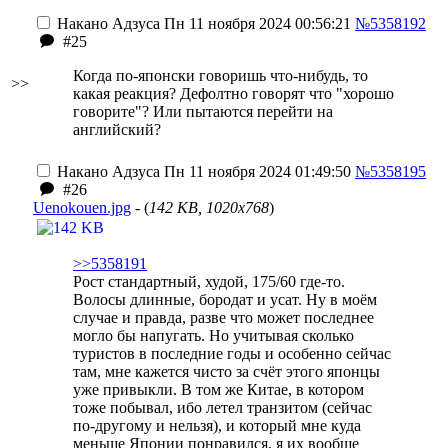
Накано Адзуса
Пн 11 ноября 2024 00:56:21
№5358192
#25
Когда по-японски говоришь что-нибудь, то
>>
какая реакция? Дефолтно говорят что "хорошо
говорите"? Или пытаются перейти на
английский?
Накано Адзуса
Пн 11 ноября 2024 01:49:50
№5358195
#26
Uenokouen.jpg
- (
142 KB, 1020x768
)
>>5358191
Рост стандартный, худой, 175/60 где-то.
Волосы длинные, бородат и усат. Ну в моём
случае и правда, разве что может последнее
могло бы напугать. Но учитывая сколько
туристов в последние годы и особенно сейчас
там, мне кажется чисто за счёт этого японцы
уже привыкли. В том же Китае, в котором
тоже побывал, ибо летел транзитом (сейчас
по-другому и нельзя), и который мне куда
меньше Японии понравился, я их вообще