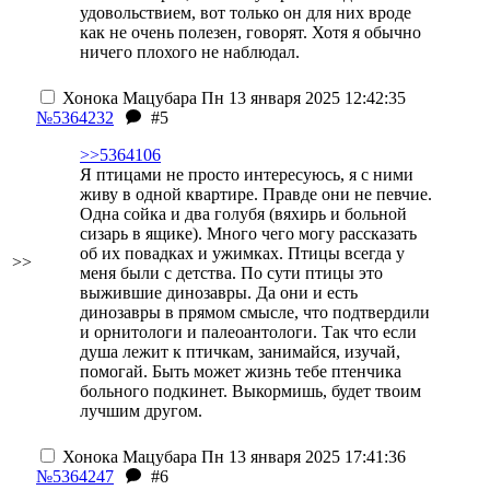
удовольствием, вот только он для них вроде
как не очень полезен, говорят. Хотя я обычно
ничего плохого не наблюдал.
Хонока Мацубара
Пн 13 января 2025 12:42:35
№5364232
#5
>>5364106
Я птицами не просто интересуюсь, я с ними
живу в одной квартире. Правде они не певчие.
Одна сойка и два голубя (вяхирь и больной
сизарь в ящике). Много чего могу рассказать
об их повадках и ужимках. Птицы всегда у
>>
меня были с детства. По сути птицы это
выжившие динозавры. Да они и есть
динозавры в прямом смысле, что подтвердили
и орнитологи и палеоантологи. Так что если
душа лежит к птичкам, занимайся, изучай,
помогай. Быть может жизнь тебе птенчика
больного подкинет. Выкормишь, будет твоим
лучшим другом.
Хонока Мацубара
Пн 13 января 2025 17:41:36
№5364247
#6