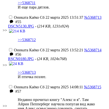
>>5368711
И еще пара дятлов.
Ониката Каёко
Сб 22 марта 2025 13:51:37
№5368713
#55
DSCN5130.JPG
- (
214 KB, 1231x924
)
>>
>>5368712
Ониката Каёко
Сб 22 марта 2025 13:52:21
№5368714
#56
RSCN0180.JPG
- (
24 KB, 1024x768
)
>>
>>5368713
И птичка позлее.
Ониката Каёко
Сб 22 марта 2025 14:08:11
№5368715
#57
Недавно прочитал книгу "Алекс и я". Там
Айрин Пепперберг научила попугая вид жако
>>
имя Алекс осмысленно говорить, считать,