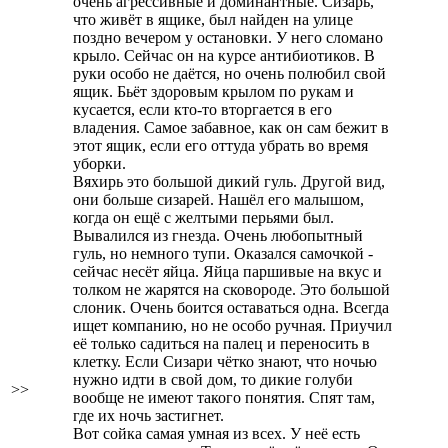
очень агрессивные и доминантные. Сизарь,
что живёт в ящике, был найден на улице
поздно вечером у остановки. У него сломано
крыло. Сейчас он на курсе антибиотиков. В
руки особо не даётся, но очень полюбил свой
ящик. Бьёт здоровым крылом по рукам и
кусается, если кто-то вторгается в его
владения. Самое забавное, как он сам бежит в
этот ящик, если его оттуда убрать во время
уборки.
Вяхирь это большой дикий гуль. Другой вид,
они больше сизарей. Нашёл его малышом,
когда он ещё с желтыми перьями был.
Вывалился из гнезда. Очень любопытный
гуль, но немного тупи. Оказался самочкой -
сейчас несёт яйца.
Яйца паршивые на вкус и
толком не жарятся на сковороде.
Это большой
слоник. Очень боится оставаться одна. Всегда
ищет компанию, но не особо ручная. Приучил
её только садиться на палец и переносить в
клетку. Если Сизари чётко знают, что ночью
нужно идти в свой дом, то дикие голуби
>>
вообще не имеют такого понятия. Спят там,
где их ночь застигнет.
Вот сойка самая умная из всех. У неё есть