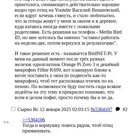
орнитолога, снимающего действительно хорошие
видео про птиц на Youtube
Василий Вишневский,
если вдруг хочешь глянуть
, и стало любопытно,
что за птицы живут у меня за окном и в деревне,
куда катаюсь иногда вместе с пожилыми
родителями. Есть решения на телефон - Merlin Bird
ID, но мне хотелось бы именно "оставил работать
на неделю-две, потом вернулся за результатами".
И такое решение есть - называется BirdNET-Pi. У
меня на данный момент после трёх разных
железок одноплатник Orange Pi Zero 3 и дешёвый
микрофон Fifine K699, вот планирую ближе к
весне поставить у окна (и подвесить как-то
микрофон), чтоб тот распознавал птичек по их
пению. По возможности буду постить сюда всякие
апдейты на эту тему
я прекрасно понимаю, что
всем в целом пофиг, просто почему бы и не да
.
Сырно
Вс 12 января 2025 02:03:15
№5364107
#2
>>5364106
>>
Тогда и кормушку повесь рядом, чтоб птиц
приманивать.