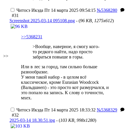
Читосэ Икэда
Пт 14 марта 2025 09:54:15
№5368280
#31
Screenshot 2025-03-14 095108.png
- (
96 KB, 1275x612
)
>>5368231
>Вообще, наверное, я смогу кого-
то редкого найти, надо просто
>>
забраться повыше в горы.
Или в лес за город, там сильно больше
разнообразие.
У меня такой набор - в целом всё
классическое, кроме Eurasian Woodcock
(Вальдшнеп) - это просто кот размурчался, и
это попало на запись. К слову о точности,
мхех.
Читосэ Икэда
Пт 14 марта 2025 18:33:32
№5368329
#32
2025-03-14 18.30.51.jpg
- (
103 KB, 998x1280
)