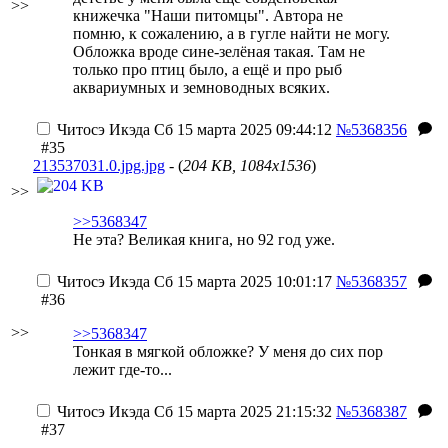
>>
книжечка "Наши питомцы". Автора не
помню, к сожалению, а в гугле найти не могу.
Обложка вроде сине-зелёная такая. Там не
только про птиц было, а ещё и про рыб
аквариумных и земноводных всяких.
Читосэ Икэда
Сб 15 марта 2025 09:44:12
№5368356
#35
213537031.0.jpg.jpg
- (
204 KB, 1084x1536
)
>>
>>5368347
Не эта? Великая книга, но 92 год уже.
Читосэ Икэда
Сб 15 марта 2025 10:01:17
№5368357
#36
>>
>>5368347
Тонкая в мягкой обложке? У меня до сих пор
лежит где-то...
Читосэ Икэда
Сб 15 марта 2025 21:15:32
№5368387
#37