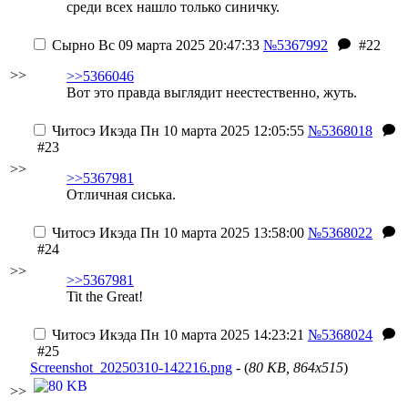
среди всех нашло только синичку.
Сырно
Вс 09 марта 2025 20:47:33
№5367992
#22
>>
>>5366046
Вот это правда выглядит неестественно, жуть.
Читосэ Икэда
Пн 10 марта 2025 12:05:55
№5368018
#23
>>
>>5367981
Отличная сиська.
Читосэ Икэда
Пн 10 марта 2025 13:58:00
№5368022
#24
>>
>>5367981
Tit the Great!
Читосэ Икэда
Пн 10 марта 2025 14:23:21
№5368024
#25
Screenshot_20250310-142216.png
- (
80 KB, 864x515
)
>>