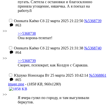
пугать. Слетела с остановки и благосклонно
приняла угощение, няшечка. А я поехал на
работу.fi
Ониката Каёко
Сб 22 марта 2025 21:22:50
№5368739
#63
>>
>>5368738
Она ворона-телепат!
Ониката Каёко
Сб 22 марта 2025 21:31:38
№5368740
#64
>>
>>5368739
Скорее, психократ, как Колдун с Саракша.
Юдзуко Нонохара
Вт 25 марта 2025 10:42:14
№5368861
#65
image.png
- (
1858 KB, 960x1280
)
>>
Я вчера гулял по городу, и там выгуливали
беркутов.