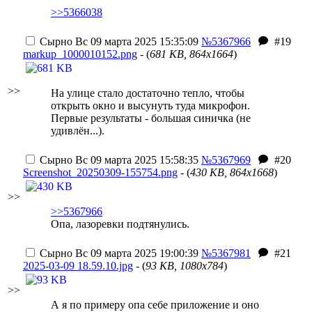
>>5366038
Сырно
Вс 09 марта 2025 15:35:09
№5367966
#19
markup_1000010152.png
- (
681 KB, 864x1664
)
>>
На улице стало достаточно тепло, чтобы
открыть окно и высунуть туда микрофон.
Первые результаты - большая синичка (не
удивлён...).
Сырно
Вс 09 марта 2025 15:58:35
№5367969
#20
Screenshot_20250309-155754.png
- (
430 KB, 864x1668
)
>>
>>5367966
Опа, лазоревки подтянулись.
Сырно
Вс 09 марта 2025 19:00:39
№5367981
#21
2025-03-09 18.59.10.jpg
- (
93 KB, 1080x784
)
>>
А я по примеру опа себе приложение и оно