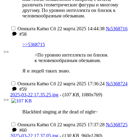
различать геометрические фигуры и многому
другому. По уровню интеллекта он близок к
человекообразным обезьянам.
Ониката Каёко
Сб 22 марта 2025 14:44:38
№5368716
#58
>>5368715
>>
>По уровню интеллекта он близок
к человекообразным обезьянам.
Я и людей таких знаю.
Ониката Каёко
Сб 22 марта 2025 17:36:24
№5368724
#59
2025-03-22 17.35.25.jpg
- (
107 KB, 1080x769
)
>>
Blackbird singing at the dead of night~
Ониката Каёко
Сб 22 марта 2025 17:37:28
№5368725
#60
2025-03-22 17.37.05.jpg
- (
130 KB, 960x1280
)