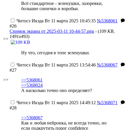
Всё стандартное - зеленушки, лазоревки,
большие синички и воробьи.
Читосэ Икэда
Вт 11 марта 2025 10:45:35
№5368061
#26
Снимок экрана от 2025-03-11 10-44-57.png
- (
109 KB,
1491x493
)
>>
Ну что, сегодня в топе зеленушки.
Читосэ Икэда
Вт 11 марта 2025 13:54:46
№5368067
#27
>>
>>5368061
>>5368024
А насколько точно оно определяет?
Читосэ Икэда
Вт 11 марта 2025 14:49:12
№5368071
#28
>>5368067
Как и любая нейронка, не всегда точно, но
если подкрутить порог confidence