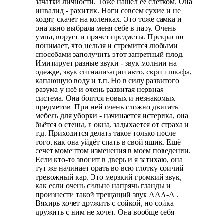
зачатки личности. Тоже нашёл её слетком. Она
инвалид - рахитик. Ноги совсем сухие и не
ходят, скачет на коленках. Это тоже самка и
она явно выбрала меня себе в пару. Очень
умна, ворует и прячет предметы. Прекрасно
понимает, что нельзя и стремится любыми
способами заполучить этот запретный плод.
Имитирует разные звуки - звук молнии на
одежде, звук сигнализации авто, скрип шкафа,
капающую воду и т.п. Но в силу развитого
разума у неё и очень развитая нервная
система. Она боится новых и незнакомых
предметов. При ней очень сложно двигать
мебель для уборки - начинается истерика, она
бьётся о стены, в окна, задыхается от страха и
т.д. Приходится делать такое только после
того, как она уйдёт спать в свой ящик. Ещё
сечет моментом изменения в моем поведении.
Если кто-то звонит в дверь и я затихаю, она
тут же начинает орать во всю глотку соичий
тревожный кар. Это мерзкий громкий звук,
как если очень сильно напрячь гланды и
произнести такой трещащий звук ААА-А .
Вяхирь хочет дружить с сойкой, но сойка
дружить с ним не хочет. Она вообще себя