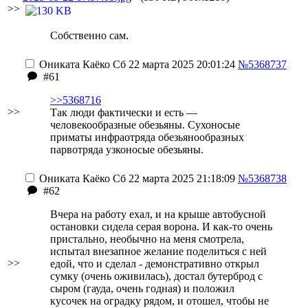
>>
Собственно сам.
Ониката Каёко
Сб 22 марта 2025 20:01:24
№5368737
#61
>>5368716
>>
Так люди фактически и есть —
человекообразные обезьяны. Сухоносые
приматы инфраотряда обезьянообразных
парвотряда узконосые обезьяны.
Ониката Каёко
Сб 22 марта 2025 21:18:09
№5368738
#62
Вчера на работу ехал, и на крыше автобусной
остановки сидела серая ворона. И как-то очень
пристально, необычно на меня смотрела,
испытал внезапное желание поделиться с ней
>>
едой, что и сделал - демонстративно открыл
сумку (очень оживилась), достал бутерброд с
сыром (гауда, очень годная) и положил
кусочек на оградку рядом, и отошел, чтобы не