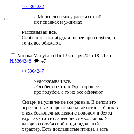
>>5364232
> Много чего могу рассказать об
>>
их повадках и ужимках.
Рассказывай
всё
.
Особенно что-нибудь хорошее про голубей, а
то их все обижают.
Хонока Мацубара
Пн 13 января 2025 18:50:26
№5364248
#7
>>5364247
>Рассказывай всё.
>Особенно что-нибудь хорошее
про голубей, а то их все обижают.
Сизари на удивление все разные. В целом это
агрессивные территориальные птицы. У них в
стаях бесконечные драки с поводом и без за
еду. Так что это далеко не символ мира. У
каждого голубя свой индивидальный
характер. Есть покладистые птицы, а есть