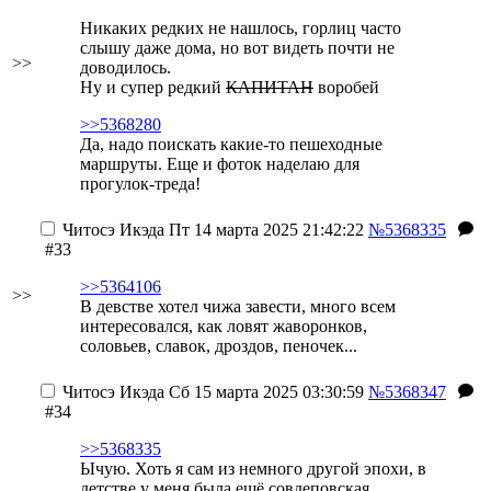
Никаких редких не нашлось, горлиц часто
слышу даже дома, но вот видеть почти не
>>
доводилось.
Ну и супер редкий
КАПИТАН
воробей
>>5368280
Да, надо поискать какие-то пешеходные
маршруты. Еще и фоток наделаю для
прогулок-треда!
Читосэ Икэда
Пт 14 марта 2025 21:42:22
№5368335
#33
>>5364106
>>
В девстве хотел чижа завести, много всем
интересовался, как ловят жаворонков,
соловьев, славок, дроздов, пеночек...
Читосэ Икэда
Сб 15 марта 2025 03:30:59
№5368347
#34
>>5368335
Ычую. Хоть я сам из немного другой эпохи, в
детстве у меня была ещё совдеповская