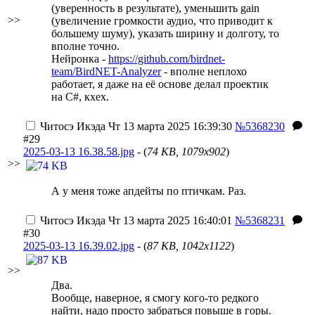
(уверенность в результате), уменьшить gain
>>
(увеличение громкости аудио, что приводит к
большему шуму), указать ширину и долготу, то
вполне точно.
Нейронка -
https://github.com/birdnet-
team/BirdNET-Analyzer
- вполне неплохо
работает, я даже на её основе делал проектик
на C#, кхех.
Читосэ Икэда
Чт 13 марта 2025 16:39:30
№5368230
#29
2025-03-13 16.38.58.jpg
- (
74 KB, 1079x902
)
>>
А у меня тоже апдейты по птичкам. Раз.
Читосэ Икэда
Чт 13 марта 2025 16:40:01
№5368231
#30
2025-03-13 16.39.02.jpg
- (
87 KB, 1042x1122
)
>>
Два.
Вообще, наверное, я смогу кого-то редкого
найти, надо просто забраться повыше в горы.