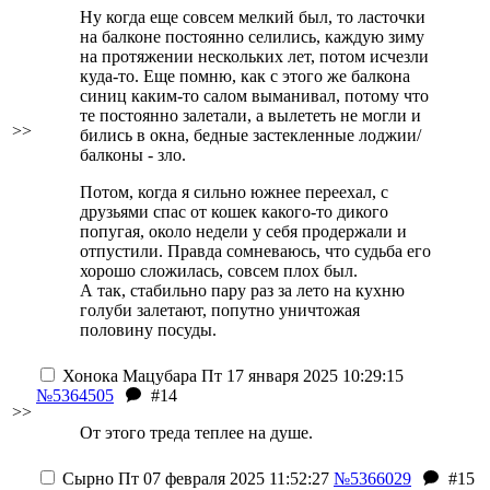
Ну когда еще совсем мелкий был, то ласточки
на балконе постоянно селились, каждую зиму
на протяжении нескольких лет, потом исчезли
куда-то. Еще помню, как с этого же балкона
синиц каким-то салом выманивал, потому что
те постоянно залетали, а вылететь не могли и
>>
бились в окна, бедные
застекленные лоджии/
балконы - зло
.
Потом, когда я сильно южнее переехал, с
друзьями спас от кошек какого-то дикого
попугая, около недели у себя продержали и
отпустили. Правда сомневаюсь, что судьба его
хорошо сложилась, совсем плох был.
А так, стабильно пару раз за лето на кухню
голуби залетают, попутно уничтожая
половину посуды.
Хонока Мацубара
Пт 17 января 2025 10:29:15
№5364505
#14
>>
От этого треда теплее на душе.
Сырно
Пт 07 февраля 2025 11:52:27
№5366029
#15