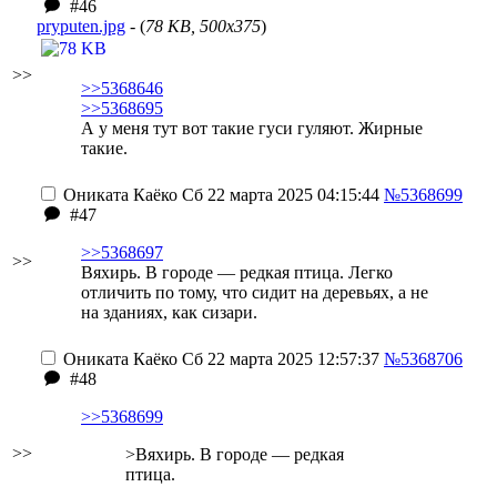
#46
pryputen.jpg
- (
78 KB, 500x375
)
>>
>>5368646
>>5368695
А у меня тут вот такие гуси гуляют. Жирные
такие.
Ониката Каёко
Сб 22 марта 2025 04:15:44
№5368699
#47
>>5368697
>>
Вяхирь. В городе — редкая птица. Легко
отличить по тому, что сидит на деревьях, а не
на зданиях, как сизари.
Ониката Каёко
Сб 22 марта 2025 12:57:37
№5368706
#48
>>5368699
>>
>Вяхирь. В городе — редкая
птица.