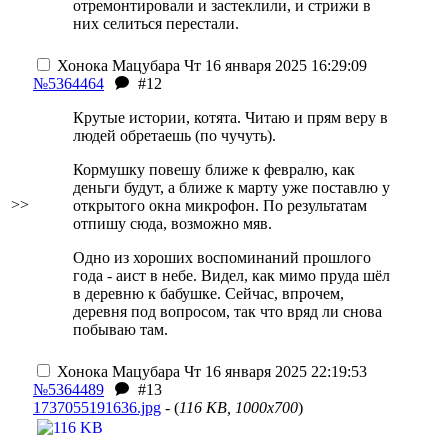
отремонтировали и застеклили, и стрижи в
них селиться перестали.
Хонока Мацубара
Чт 16 января 2025 16:29:09
№5364464
#12
Крутые истории, котята. Читаю и прям веру в
людей обретаешь (по чучуть).
Кормушку повешу ближе к февралю, как
деньги будут, а ближе к марту уже поставлю у
>>
открытого окна микрофон. По результатам
отпишу сюда, возможно мяв.
Одно из хороших воспоминаний прошлого
года - аист в небе. Видел, как мимо пруда шёл
в деревню к бабушке. Сейчас, впрочем,
деревня под вопросом, так что вряд ли снова
побываю там.
Хонока Мацубара
Чт 16 января 2025 22:19:53
№5364489
#13
1737055191636.jpg
- (
116 KB, 1000x700
)