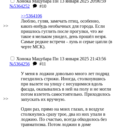
Хонока Мацубара
Пн 13 января 2025 20:06:59
№5364252
#10
>>5364106
Люблю, гуляя, замечать птиц, особенно,
>>
каких-нибудь необычных для города. Если
пришлось гуглить после прогулки, что же
такое я мельком увидел, день прошёл незря.
Самые редкие встречи - лунь и серые цапли (в
черте МСК).
Хонока Мацубара
Пн 13 января 2025 21:43:56
№5364256
#11
У меня в лоджии довольно много лет подряд
гнездились стрижи. Иногда, столкнувшись
при вылете на улицу с несущимися вдоль
фасада, оказывались в ней на полу и не могли
потом взлететь самостоятельно. Приходилось
>>
запускать их вручную.
Один раз, прямо на моих глазах, в воздухе
столкнулись сразу трое, два из них упали в
лоджию. По счастью, всегда обходилось без
травматизма. Потом лоджии в доме