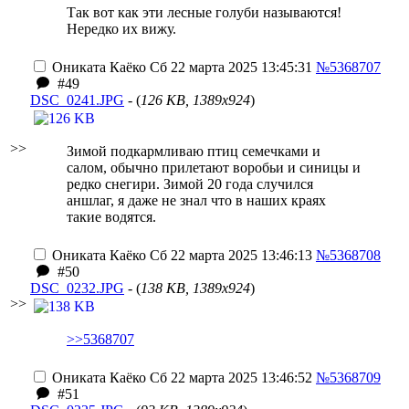
Так вот как эти лесные голуби называются!
Нередко их вижу.
Ониката Каёко
Сб 22 марта 2025 13:45:31
№5368707
#49
DSC_0241.JPG
- (
126 KB, 1389x924
)
>>
Зимой подкармливаю птиц семечками и
салом, обычно прилетают воробьи и синицы и
редко снегири. Зимой 20 года случился
аншлаг, я даже не знал что в наших краях
такие водятся.
Ониката Каёко
Сб 22 марта 2025 13:46:13
№5368708
#50
DSC_0232.JPG
- (
138 KB, 1389x924
)
>>
>>5368707
Ониката Каёко
Сб 22 марта 2025 13:46:52
№5368709
#51