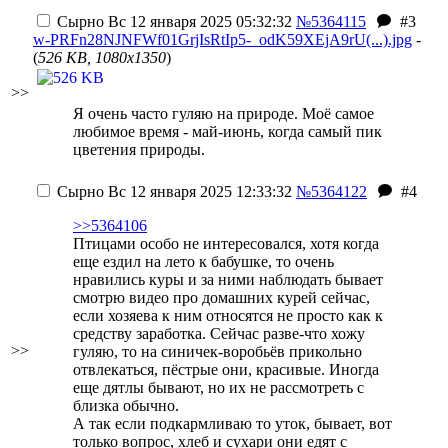
Сырно
Вс 12 января 2025 05:32:32
№5364115
#3
w-PRFn28NJNFWf01GrjIsRtIp5-_odK59XEjA9rU(...).jpg
-
(
526 KB, 1080x1350
)
>>
Я очень часто гуляю на природе. Моё самое
любимое время - май-июнь, когда самый пик
цветения природы.
Сырно
Вс 12 января 2025 12:33:32
№5364122
#4
>>5364106
Птицами особо не интересовался, хотя когда
еще ездил на лето к бабушке, то очень
нравились куры и за ними наблюдать
бывает
смотрю видео про домашних курей сейчас,
если хозяева к ним относятся не просто как к
средству заработка
. Сейчас разве-что хожу
>>
гуляю, то на синичек-воробьёв прикольно
отвлекаться, пёстрые они, красивые. Иногда
еще дятлы бывают, но их не рассмотреть с
близка обычно.
А так если подкармливаю то уток, бывает, вот
только вопрос, хлеб и сухари они едят с