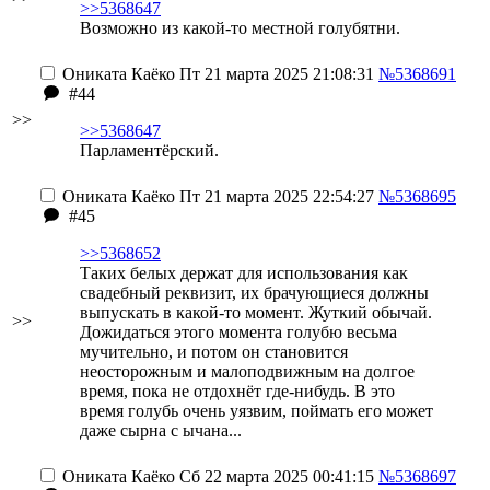
>>5368647
Возможно из какой-то местной голубятни.
Ониката Каёко
Пт 21 марта 2025 21:08:31
№5368691
#44
>>
>>5368647
Парламентёрский.
Ониката Каёко
Пт 21 марта 2025 22:54:27
№5368695
#45
>>5368652
Таких белых держат для использования как
свадебный реквизит, их брачующиеся должны
выпускать в какой-то момент. Жуткий обычай.
>>
Дожидаться этого момента голубю весьма
мучительно, и потом он становится
неосторожным и малоподвижным на долгое
время, пока не отдохнёт где-нибудь. В это
время голубь очень уязвим, поймать его может
даже сырна с ычана...
Ониката Каёко
Сб 22 марта 2025 00:41:15
№5368697