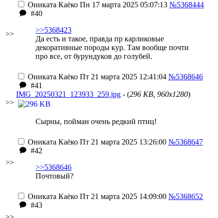
Ониката Каёко
Пн 17 марта 2025 05:07:13
№5368444
#40
>>5368423
>>
Да есть и такое, правда пр карликовые
декоративные породы кур. Там вообще почти
про все, от бурундуков до голубей.
Ониката Каёко
Пт 21 марта 2025 12:41:04
№5368646
#41
IMG_20250321_123933_259.jpg
- (
296 KB, 960x1280
)
>>
Сырны, пойман очень редкий птиц!
Ониката Каёко
Пт 21 марта 2025 13:26:00
№5368647
#42
>>
>>5368646
Почтовый?
Ониката Каёко
Пт 21 марта 2025 14:09:00
№5368652
#43
>>