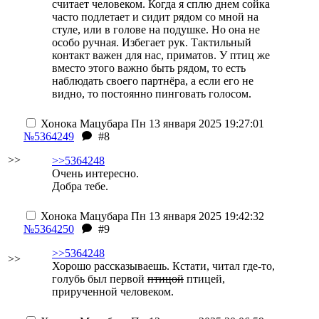
считает человеком. Когда я сплю днем сойка
часто подлетает и сидит рядом со мной на
стуле, или в голове на подушке. Но она не
особо ручная. Избегает рук. Тактильный
контакт важен для нас, приматов. У птиц же
вместо этого важно быть рядом, то есть
наблюдать своего партнёра, а если его не
видно, то постоянно пинговать голосом.
Хонока Мацубара
Пн 13 января 2025 19:27:01
№5364249
#8
>>
>>5364248
Очень интересно.
Добра тебе.
Хонока Мацубара
Пн 13 января 2025 19:42:32
№5364250
#9
>>5364248
>>
Хорошо рассказываешь. Кстати, читал где-то,
голубь был первой
птицой
птицей,
прирученной человеком.