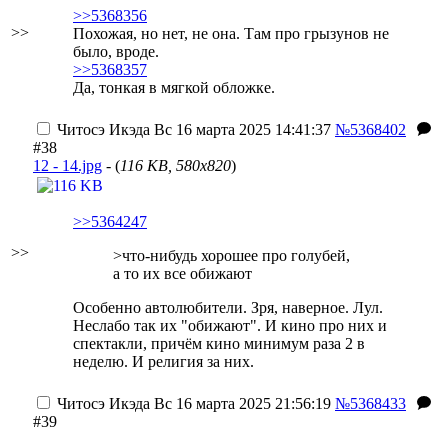
>>5368356
>>
Похожая, но нет, не она. Там про грызунов не
было, вроде.
>>5368357
Да, тонкая в мягкой обложке.
Читосэ Икэда
Вс 16 марта 2025 14:41:37
№5368402
#38
12 - 14.jpg
- (
116 KB, 580x820
)
>>5364247
>>
>что-нибудь хорошее про голубей,
а то их все обижают
Особенно автолюбители. Зря, наверное. Лул.
Неслабо так их "обижают". И кино про них и
спектакли, причём кино минимум раза 2 в
неделю. И религия за них.
Читосэ Икэда
Вс 16 марта 2025 21:56:19
№5368433
#39