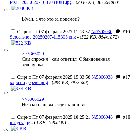
PXL_20250207_085031081.jpg
- (
2036 KB, 3072x4080
)
>>
Ычан, а что это за покемон?
Сырно
Пт 07 февраля 2025 11:53:32
№5366030
#16
Screenshot_20250207-115303.png
- (
522 KB, 864x1872
)
>>
>>5366029
Сам спросил - сам ответил. Обыкновенная
зеленушка.
Сырно
Пт 07 февраля 2025 15:33:58
№5366038
#17
харя на дереве.png
- (
984 KB, 797x589
)
>>
>>5366029
Не знаю, но выглядит крипово.
Сырно
Пт 07 февраля 2025 18:25:21
№5366046
#18
images.jpg
- (
9 KB, 168x299
)
>>