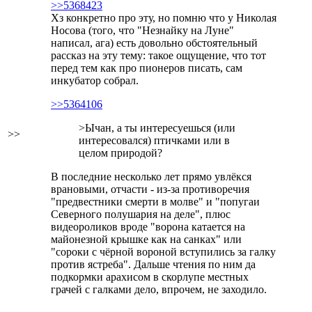
>>5368423
Хз конкретно про эту, но помню что у Николая
Носова (того, что "Незнайку на Луне"
написал, ага) есть довольно обстоятельный
рассказ на эту тему: такое ощущение, что тот
перед тем как про пионеров писать, сам
инкубатор собрал.
>>5364106
>Ычан, а ты интересуешься (или
>>
интересовался) птичками или в
целом природой?
В последние несколько лет прямо увлёкся
врановыми, отчасти - из-за противоречия
"предвестники смерти в молве" и "попугаи
Северного полушария на деле", плюс
видеороликов вроде "ворона катается на
майонезной крышке как на санках" или
"сороки с чёрной вороной вступились за галку
против ястреба". Дальше чтения по ним да
подкормки арахисом в скорлупе местных
грачей с галками дело, впрочем, не заходило.