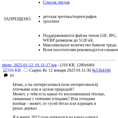
Список тредов
детская эротика/порнография
ЗАПРЕЩЕНО:
троллинг
Поддерживаются файлы типов GIF, JPG
WEBP размером до 5120 кБ.
Максимальное количество бампов треда: 
Всем посетителям рекомендуется ознако
photo_2025-01-12_01-11-17.jpg
- (
316 KB, 1280x640
)
Сырно
Вс 12 января 2025 01:11:30
№5364106
#1
Ычан, а ты интересуешься (или интересовался)
птичками или в целом природой?
Может, у тебя есть какие-то воспоминания тёплые,
связанные с певчими птицами?
Или птицами
вообще - может, от гусей бегал или курощек в
руках держал
Я в марте 2023 года наткнулся на канал одного