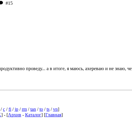
#15
родуктивно проведу... а в итоге, я маюсь, ахереваю и не знаю, ч
/
c
/
fi
/
jp
/
rm
/
tan
/
to
/
ts
/
vn
]

] - [
Архив
-
Каталог
] [
Главная
]