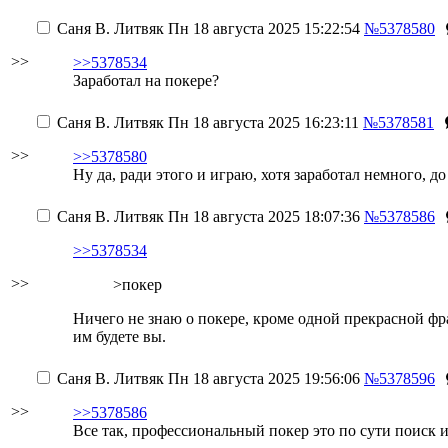
Саня В. Литвяк
Пн 18 августа 2025 15:22:54
№5378580
>>
>>5378534
Заработал на покере?
Саня В. Литвяк
Пн 18 августа 2025 16:23:11
№5378581
>>
>>5378580
Ну да, ради этого и играю, хотя заработал немного, д
Саня В. Литвяк
Пн 18 августа 2025 18:07:36
№5378586
>>5378534
>>
>покер
Ничего не знаю о покере, кроме одной прекрасной фра
им будете вы.
Саня В. Литвяк
Пн 18 августа 2025 19:56:06
№5378596
>>
>>5378586
Все так, профессиональный покер это по сути поиск