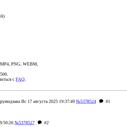
ий)
, MP4, PNG, WEBM,
500.
миться с
FAQ
.
румидзава
Вс 17 августа 2025 19:37:49
№5378524
#1
9:50:26
№5378527
#2