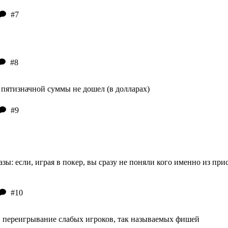
#7
#8
о пятизначной суммы не дошел (в долларах)
#9
зы: если, играя в покер, вы сразу не поняли кого именно из при
#10
 и переигрывание слабых игроков, так называемых фишей