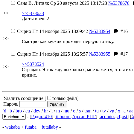
Саня В. Литвяк
Ср 20 августа 2025 13:17:23
№5378678
>>
>>5378633
Да ты врешь!
Сырно
Пт 14 ноября 2025 13:09:42
№5383954
#16
>>
Смотрю как мужик проходит первую готику.
Сырно
Пт 14 ноября 2025 13:25:57
№5383955
#17
>>5378524
>>
Страдаю. Я так жду выходных, мне кажется, что я их п
кризис.
Удалить сообщение [
только файл
]
Пароль
[
d
|
b
/
bro
/
cu
/
dev
/
hr
/
l
/
m
/
mu
/
o
/
s
/
tran
/
tu
/
tv
/
vg
/
x
|
a
/
aa
- [
Радио 410
] [
ii.booru
-
Архив РПГ
] [
acomics
-
cf
-
ost
] [

-
wakaba
+
futaba
+
futallaby
-