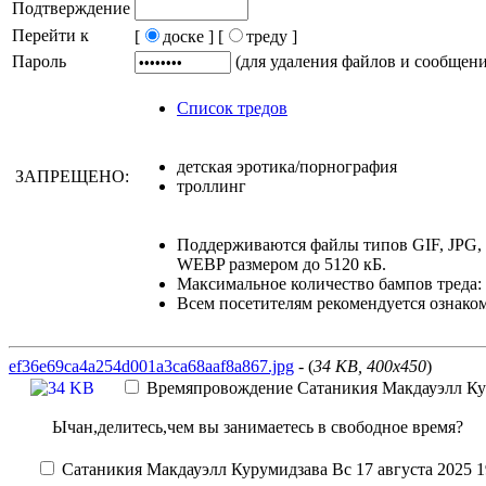
Подтверждение
Перейти к
[
доске ]
[
треду ]
Пароль
(для удаления файлов и сообщен
Список тредов
детская эротика/порнография
ЗАПРЕЩЕНО:
троллинг
Поддерживаются файлы типов GIF, JPG
WEBP размером до 5120 кБ.
Максимальное количество бампов треда: 
Всем посетителям рекомендуется ознако
ef36e69ca4a254d001a3ca68aaf8a867.jpg
- (
34 KB, 400x450
)
Времяпровождение
Сатаникия Макдауэлл Ку
Ычан,делитесь,чем вы занимаетесь в свободное время?
Сатаникия Макдауэлл Курумидзава
Вс 17 августа 2025 1