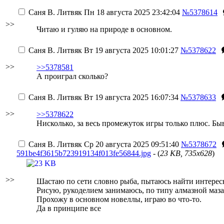
Саня В. Литвяк
Пн 18 августа 2025 23:42:04
№5378614
>>
Читаю и гуляю на природе в основном.
Саня В. Литвяк
Вт 19 августа 2025 10:01:27
№5378622
>>
>>5378581
А проиграл сколько?
Саня В. Литвяк
Вт 19 августа 2025 16:07:34
№5378633
>>
>>5378622
Нисколько, за весь промежуток игры только плюс. Б
Саня В. Литвяк
Ср 20 августа 2025 09:51:40
№5378672
591be4f3615b723919134f013fe56844.jpg
- (
23 KB, 735x628
)
>>
Шастаю по сети словно рыба, пытаюсь найти интерес
Рисую, рукоделием занимаюсь, по типу алмазной маза
Прохожу в основном новеллы, играю во что-то.
Да в принципе все