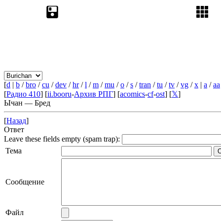
[
d
|
b
/
bro
/
cu
/
dev
/
hr
/
l
/
m
/
mu
/
o
/
s
/
tran
/
tu
/
tv
/
vg
/
x
|
a
/
aa
[
Радио 410
] [
ii.booru
-
Архив РПГ
] [
acomics
-
cf
-
ost
] [
𝕏
]
Ычан — Бред
[
Назад
]
Ответ
Leave these fields empty (spam trap):
Тема
Сообщение
Файл