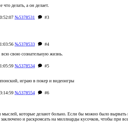
 что делать, а он делает.
0:52:07
№5378531
#3
1:03:56
№5378533
#4
м всю свою сознательную жизнь.
1:05:59
№5378534
#5
японский, играю в покер и видеоигры
3:14:59
№5378554
#6
мыслей, которые делают больно. Если бы можно было вырвать из
ем заключено и раскромсать на миллиарды кусочков, чтобы при в