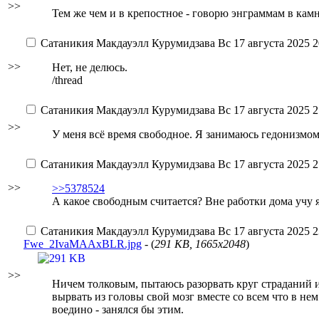
>>
Тем же чем и в крепостное - говорю энграммам в камне
Сатаникия Макдауэлл Курумидзава
Вс 17 августа 2025 2
>>
Нет, не делюсь.
/thread
Сатаникия Макдауэлл Курумидзава
Вс 17 августа 2025 2
>>
У меня всё время свободное. Я занимаюсь гедонизмо
Сатаникия Макдауэлл Курумидзава
Вс 17 августа 2025 2
>>
>>5378524
А какое свободным считается? Вне работки дома учу 
Сатаникия Макдауэлл Курумидзава
Вс 17 августа 2025 2
Fwe_2IvaMAAxBLR.jpg
- (
291 KB, 1665x2048
)
>>
Ничем толковым, пытаюсь разорвать круг страданий и 
вырвать из головы свой мозг вместе со всем что в н
воедино - занялся бы этим.