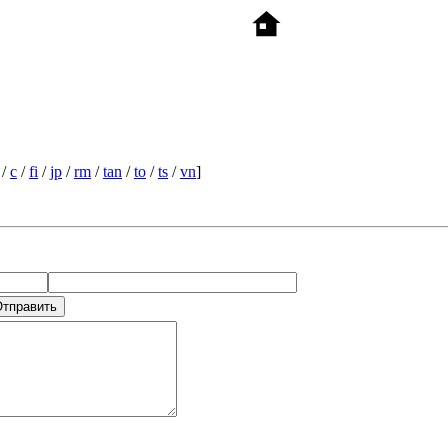
/
c
/
fi
/
jp
/
rm
/
tan
/
to
/
ts
/
vn
]