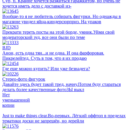
Суп, fi. Крайне хочется разжиться гаражкитом, но очень не
хочется иметь дело с доставкой из-
Вообще-то я не любитель собирать фигурки. Но однажды в
магазине увидел яйца-киндерсюрприз. На упаков
Прекрати тереть посты на этой борде, умник.Уйми свой
модераторский зуд, все они были по теме
BJD
Анон, есть одна тян...и не одна. И она фарфоровая.
Пикрелейтед. Суть в том, что я их продаю
Где еще можно купить? Или уже безнадега?
Стерео-фото фигурок
Давайте здесь будет такой тред, начну.Потом буду стараться
делать более качественные фотоЗЫ выкл
Нет
уменьшенной
копии
Just to make things clear.Во-первых. Лёгкий оффтоп в пределах
тематики доски не запрещён, но дерейли