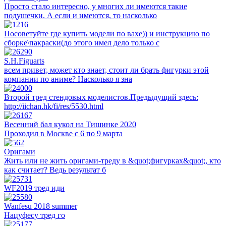
Просто стало интересно, у многих ли имеются такие
подушечки. А если и имеются, то насколько
Посоветуйте где купить модели по вахе)) и инструкцию по
сборке\пакраски(до этого имел дело только с
S.H.Figuarts
всем привет, может кто знает, стоит ли брать фигурки этой
компании по аниме? Насколько я зна
Второй тред стендовых моделистов.Предыдущий здесь:
http://iichan.hk/fi/res/5530.html
Весенний бал кукол на Тишинке 2020
Проходил в Москве с 6 по 9 марта
Оригами
Жить или не жить оригами-треду в &quot;фигурках&quot;, кто
как считает? Ведь результат б
WF2019 тред иди
Wanfesu 2018 summer
Нацуфесу тред го