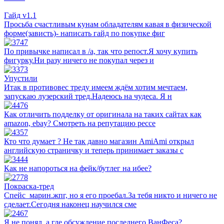
Гайд v1.1
Просьба счастливым кунам обладателям кавая в физической
форме(зависть)- написать гайд по покупке фиг
По привычке написал в /a, так что репост.Я хочу купить
фигурку.Ни разу ничего не покупал через и
Упустили
Итак в противовес треду имеем ждём хотим мечтаем,
запускаю лузерский тред.Надеюсь на чудеса. Я н
Как отличить подделку от оригинала на таких сайтах как
amazon, ebay? Смотреть на репутацию рессе
Кто что думает ? Не так давно магазин AmiAmi открыл
английскую страничку и теперь принимает заказы с
Как не напороться на фейк/бутлег на ибее?
Покраска-тред
Спейс_марин.жпг, но я его проебал.За тебя никто и ничего не
сделает.Сегодня наконец научился сме
Я не понял, а где обсуждение последнего ВанФеса?