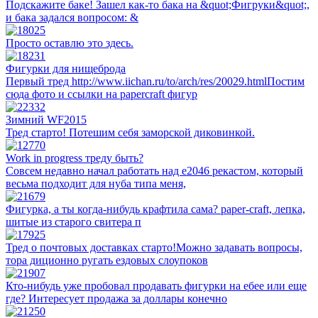
Подскажите баке! Зашел как-то бака на &quot;Фигруки&quot;,
и бака задался вопросом: &
Просто оставлю это здесь.
Фигурки для нищеброда
Первый тред http://www.iichan.ru/to/arch/res/20029.htmlПостим
сюда фото и ссылки на papercraft фигур
Зимний WF2015
Тред старто! Потешим себя заморской диковинкой.
Work in progress треду быть?
Совсем недавно начал работать над е2046 рекастом, который
весьма подходит для нуба типа меня,
Фигурка, а ты когда-нибудь крафтила сама? paper-craft, лепка,
шитые из старого свитера п
Тред о почтовых доставках старто!Можно задавать вопросы,
тора диционно ругать ездовых слоупоков
Кто-нибудь уже пробовал продавать фигурки на ебее или еще
где? Интересует продажа за доллары конечно