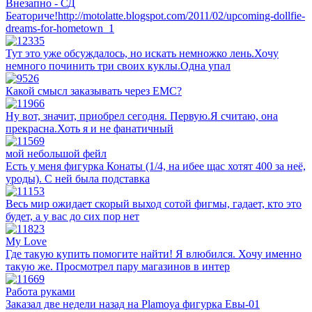
Внезапно - СД
Беаториче!http://motolatte.blogspot.com/2011/02/upcoming-dollfie-
dreams-for-hometown_1
Тут это уже обсуждалось, но искать немножко лень.Хочу
немного починить три своих куклы.Одна упал
Какой смысл заказывать через ЕМС?
Ну вот, значит, приобрел сегодня. Первую.Я считаю, она
прекрасна.Хоть я и не фанатичный
мой небольшой фейл
Есть у меня фигурка Конаты (1/4, на ибее щас хотят 400 за неё,
уроды). С ней была подставка
Весь мир ожидает скорый выход сотой фигмы, гадает, кто это
будет, а у вас до сих пор нет
My Love
Где такую купить помогите найти! Я влюбился. Хочу именно
такую же. Просмотрел пару магазинов в интер
Работа руками
Заказал две недели назад на Plamoya фигурка Евы-01