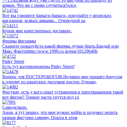
>>15502меня ждут уже где-то 10 фигурок по приходу из
армии. Что же с ними случиться?олсо,
Вот вы говорите барыги-барыги, покупайте у японских
магазинов, всяких амиами... Очередной ра
Кунов мне качественных доставьте.
Фирмы фигирмы
Скажите пожалуйста какой фирмы лучше брать.Бандай или
Макс Факторhttp://www.1999.co.jp/eng/10129640h
Pinky Street
Есть тут коллекционеры Pinky Street?
Вопрос для ПОСТЕРОБОГОВ.Недавно мне пришёл бонусом
к одному из азиатских дисочков постер. Однако,
Фигурач, есть у кого опыт устранения и преотвращения такой
вот фигни? Тонкие части гнутся под со
Самоделкин.
Анон, я тут решил, что мне нужно хобби и подумал лепить
разные фигурки самому. Опыта в этом