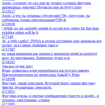
Анон, а почему до сих пор не делают садовых фигурок
анимешных девочек? Неужели они не будут попу
Анон, а что ты делаешь с бутлегами? Ну, допустим, ты
собираешь только оригинальные(TM) ф
>While we are currently unable to accept new orders for that item,
exisiting orders will be h
/fi/, а тебе слабо? :3%%А в целом состоянии они занимали все
полки, лол.Самые любимые таки о
не такая шикарная как первая и зажопили нимб из концепт
арта, но предзаказал. Каменные чулки и м
Умелых ручек тред
Ичан, появилась идея попробовать настругать самому.
Предположительно из древесины (какой?). Рекв
Фигурач, давай поиграем. Ведущий берет экшон-фигурку
(фигма, бусошенька, револьтек,
Фигурки,куклы, и прочие изображения существ и людей - и
техника, электроника, странн