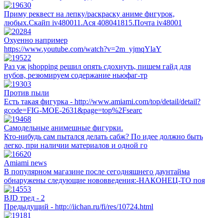
Приму реквест на лепку/раскраску аниме фигурок,
любых.Скайп iv480011.Ася 408041815.Почта iv48001
Охуенно например
https://www.youtube.com/watch?v=2m_yjmqYlaY
Раз уж jshopping решил опять сдохнуть, пишем гайд для
нубов, резюмируем содержание ньюфаг-тр
Против пыли
Есть такая фигурка - http://www.amiami.com/top/detail/detail?
gcode=FIG-MOE-2631&page=top%2Fsearc
Самодельные анимешные фигурки.
Кто-нибудь сам пытался делать сабж? По идее должно быть
легко, при наличии материалов и одной го
Amiami news
В популярном магазине после сегодняшнего даунтайма
обнаружены следующие нововведения:-НАКОНЕЦ-ТО поя
BJD тред - 2
Предыдущий - http://iichan.ru/fi/res/10724.html