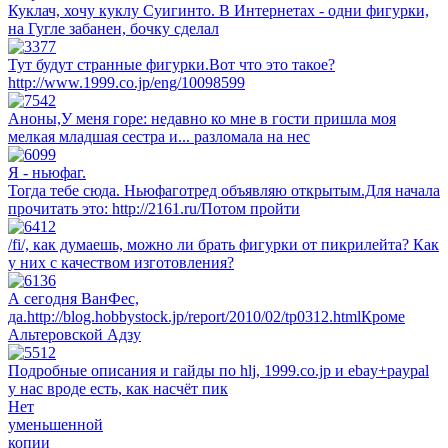
Куклач, хочу куклу Суигинто. В Интернетах - одни фигурки,
на Гугле забанен, бочку сделал
Тут будут странные фигурки.Вот что это такое?
http://www.1999.co.jp/eng/10098599
Аноны,У меня горе: недавно ко мне в гости пришла моя
мелкая младшая сестра и... разломала на нес
Я - ньюфаг.
Тогда тебе сюда. Ньюфаготред объявляю открытым.Для начала
прочитать это: http://2161.ru/Потом пройти
/fi/, как думаешь, можно ли брать фигурки от пикрилейта? Как
у них с качеством изготовления?
А сегодня ВанФес,
да.http://blog.hobbystock.jp/report/2010/02/tp0312.htmlКроме
Альтеровской Адзу
Подробные описания и гайды по hlj, 1999.co.jp и ebay+paypal
у нас вроде есть, как насчёт пик
Нет
уменьшенной
копии