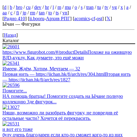
[
d
|
b
/
bro
/
cu
/
dev
/
hr
/
l
/
m
/
mu
/
o
/
s
/
tran
/
tu
/
tv
/
vg
/
x
|
a
/
aa
/
c
/
fi
/
jp
/
rm
/
tan
/
to
/
ts
/
vn
]
[
Радио 410
] [
ii.booru
-
Архив РПГ
] [
acomics
-
cf
-
ost
] [
𝕏
]
Ычан — Фигурки
[
Назад
]
Каталог
https://www.figurobot.com/#/productDetailsПохоже на ожившую
BJD-куклу. Как думаете, это ещё можн
Имеем, Ждём, Хотим, Мечтаем — 32
Первая нить — https://iichan.hk/fi/arch/res/304.htmlВторая нить
— https://iichan.hk/fi/arch/res/1827
Помогите...
НА помощь братцы! Помогите создать на Ычане полную
коллекцию 3де фигурок...
Няши, возможно ли разобрать фигурку, не повредив её
остальные части? Хочется её перекрасить.
и вот его тоже
буду очень благодарен если кто-то сможет кого-то из них