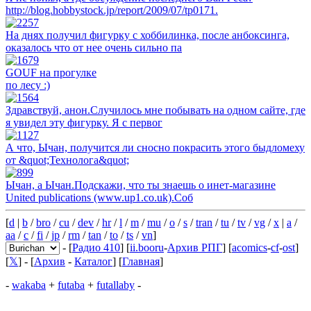
http://blog.hobbystock.jp/report/2009/07/tp0171.
На днях получил фигурку с хоббилинка, после анбоксинга,
оказалось что от нее очень сильно па
GOUF на прогулке
по лесу :)
Здравствуй, анон.Случилось мне побывать на одном сайте, где
я увидел эту фигурку. Я с первог
А что, Ычан, получится ли сносно покрасить этого быдломеху
от &quot;Технолога&quot;
Ычан, а Ычан.Подскажи, что ты знаешь о инет-магазине
United publications (www.up1.co.uk).Соб
[
d
|
b
/
bro
/
cu
/
dev
/
hr
/
l
/
m
/
mu
/
o
/
s
/
tran
/
tu
/
tv
/
vg
/
x
|
a
/
aa
/
c
/
fi
/
jp
/
rm
/
tan
/
to
/
ts
/
vn
]
- [
Радио 410
] [
ii.booru
-
Архив РПГ
] [
acomics
-
cf
-
ost
]
[
𝕏
] - [
Архив
-
Каталог
] [
Главная
]
-
wakaba
+
futaba
+
futallaby
-