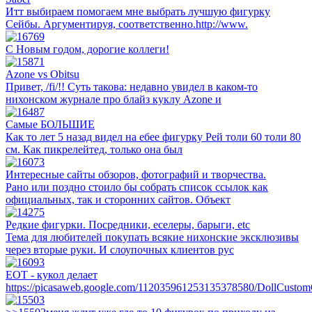
Итт выбираем помогаем мне выбрать лучшую фигурку
Сейбы. Аргументируя, соответственно.http://www.
С Новым годом, дорогие коллеги!
Azone vs Obitsu
Привет, /fi/!! Суть такова: недавно увидел в каком-то
нихонском журнале про блайз куклу Azone и
Самые БОЛЬШИЕ
Как то лет 5 назад видел на ебее фигурку Рей толи 60 толи 80
см. Как пикрелейтед, только она был
Интересные сайты обзоров, фотографий и творчества.
Рано или поздно стоило бы собрать список ссылок как
официальных, так и сторонних сайтов. Объект
Редкие фигурки. Посредники, еселеры, барыги, etc
Тема для любителей покупать всякие нихонские эксклюзивы
через вторые руки. И слоупочных клиентов рус
ЕОТ - кукол делает
https://picasaweb.google.com/112035961253135378580/DollCus