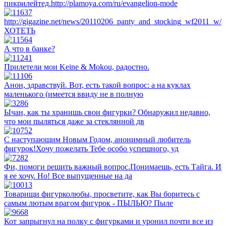
пикрилейтед.http://plamoya.com/ru/evangelion-mode
http://gigazine.net/news/20110206_panty_and_stocking_wf2011_w/
ХОТЕТЬ
А что в банке?
Прилетели мои Keine & Mokou, радостно.
Анон, здравствуй. Вот, есть такой вопрос: а на куклах
маленького (имеется ввиду не в полную
Ычан, как ты хранишь свои фигурки? Обнаружил недавно,
что мои пыляться даже за стеклянной дв
С наступающим Новым Годом, анонимный любитель
фигурок!Хочу пожелать Тебе особо успешного, уд
Фи, помоги решить важный вопрос.Понимаешь, есть Тайга. И
я ее хочу. Но! Все выпущенные на да
Товарищи фигурколюбы, просветите, как Вы боритесь с
самым лютым врагом фигурок - ПЫЛЬЮ? Пыле
Кот запрыгнул на полку с фигурками и уронил почти все из