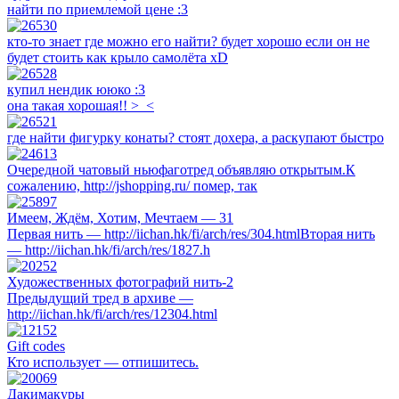
найти по приемлемой цене :3
кто-то знает где можно его найти? будет хорошо если он не
будет стоить как крыло самолёта xD
купил нендик ююко :3
она такая хорошая!! >_<
где найти фигурку конаты? стоят дохера, а раскупают быстро
Очередной чатовый ньюфаготред объявляю открытым.К
сожалению, http://jshopping.ru/ помер, так
Имеем, Ждём, Хотим, Мечтаем — 31
Первая нить — http://iichan.hk/fi/arch/res/304.htmlВторая нить
— http://iichan.hk/fi/arch/res/1827.h
Художественных фотографий нить-2
Предыдущий тред в архиве —
http://iichan.hk/fi/arch/res/12304.html
Gift codes
Кто использует — отпишитесь.
Дакимакуры