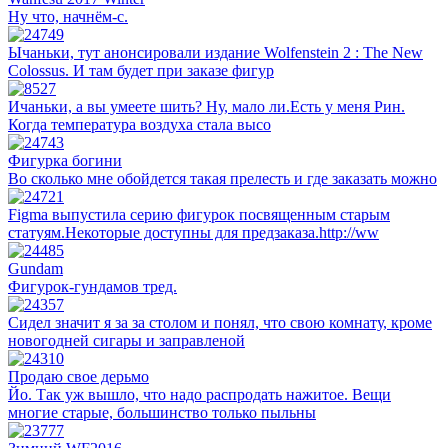
Ну что, начнём-с.
Ычаньки, тут анонсировали издание Wolfenstein 2 : The New
Colossus. И там будет при заказе фигур
Ичаньки, а вы умеете шить? Ну, мало ли.Есть у меня Рин.
Когда температура воздуха стала высо
Фигурка богини
Во сколько мне обойдется такая прелесть и где заказать можно
Figma выпустила серию фигурок посвященным старым
статуям.Некоторые доступны для предзаказа.http://ww
Gundam
Фигурок-гундамов тред.
Сидел значит я за за столом и понял, что свою комнату, кроме
новогодней сигары и заправленой
Продаю свое дерьмо
Йо. Так уж вышло, что надо распродать нажитое. Вещи
многие старые, большинство только пыльны