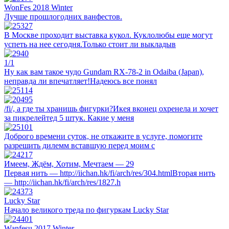
WonFes 2018 Winter
Лучше прошлогодних ванфестов.
В Москве проходит выставка кукол. Куклолюбы еще могут
успеть на нее сегодня.Только стоит ли выкладыв
1/1
Ну как вам такое чудо Gundam RX-78-2 in Odaiba (Japan),
неправда ли впечатляет!Надеюсь все понял
/fi/, а где ты хранишь фигурки?Икея вконец охренела и хочет
за пикрелейтед 5 штук. Какие у меня
Доброго времени суток, не откажите в услуге, помогите
разрешить дилемм вставшую перед моим с
Имеем, Ждём, Хотим, Мечтаем — 29
Первая нить — http://iichan.hk/fi/arch/res/304.htmlВторая нить
— http://iichan.hk/fi/arch/res/1827.h
Lucky Star
Начало великого треда по фигуркам Lucky Star
Wanfesu 2017 Winter