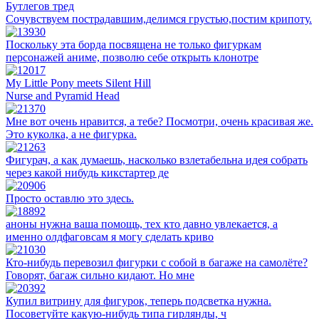
Бутлегов тред
Сочувствуем пострадавшим,делимся грустью,постим крипоту.
Поскольку эта борда посвящена не только фигуркам
персонажей аниме, позволю себе открыть клонотре
My Little Pony meets Silent Hill
Nurse and Pyramid Head
Мне вот очень нравится, а тебе? Посмотри, очень красивая же.
Это куколка, а не фигурка.
Фигурач, а как думаешь, насколько взлетабельна идея собрать
через какой нибудь кикстартер де
Просто оставлю это здесь.
аноны нужна ваша помощь, тех кто давно увлекается, а
именно олдфаговсам я могу сделать криво
Кто-нибудь перевозил фигурки с собой в багаже на самолёте?
Говорят, багаж сильно кидают. Но мне
Купил витрину для фигурок, теперь подсветка нужна.
Посоветуйте какую-нибудь типа гирлянды, ч