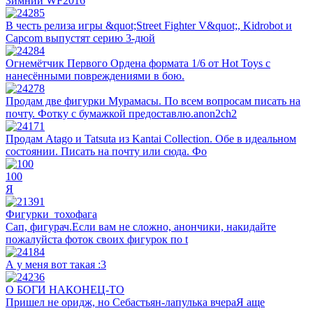
Зимний WF2016
В честь релиза игры &quot;Street Fighter V&quot;, Kidrobot и
Capcom выпустят серию 3-дюй
Огнемётчик Первого Ордена формата 1/6 от Hot Toys с
нанесёнными повреждениями в бою.
Продам две фигурки Мурамасы. По всем вопросам писать на
почту. Фотку с бумажкой предоставлю.anon2ch2
Продам Atago и Tatsuta из Kantai Collection. Обе в идеальном
состоянии. Писать на почту или сюда. Фо
100
Я
Фигурки_тохофага
Сап, фигурач.Если вам не сложно, анончики, накидайте
пожалуйста фоток своих фигурок по t
А у меня вот такая :3
О БОГИ НАКОНЕЦ-ТО
Пришел не оридж, но Себастьян-лапулька вчераЯ аще