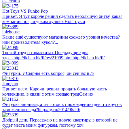
счастлив
Hot Toys VS Funko Pop
Привет. Я тут короче решил сделать небольшую битву, какая
компания по фигуркам лучше? Hot Toys и
iplehouse
Какие ещё существуют магазины схожего уровня качества?
или производителя кукол?...
Третий тред о гаражкитах.Предыдущие два
здесь:http://iichan.hk/fi/res/21999.htmlhttp://iichan.hk/fi/
Фигурки, у Сырны есть вопрос, он сейчас в /r/
Продаю
Привет всем. Карочи, решил продать большую часть
коллекцию, в связи с этим создаю тредСам из
Фигурка анонима, а ты готов к прохождению девяти кругов
таможенного ада?http://rg.ru/2014/06/20/
Добрый день!Переезжаю на новую квартиру, в которой не
будет места моим фигуркам, поэтому хоч