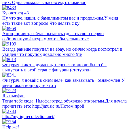
них. Одна сломалась насовсем, отломилос
Куклотред #3
Ну что же, няши, с бамплимитом вас и продолжим.У меня
есть такие вот вопросы.Что делать с ку
Анон, привет, сейчас пытаюсь сделать свою первю
собственную фигурку, хотел бы услышать с
Всегда раньше покупал на ebay, но сейчас когда посмотрел и
увидел что покупок довольно много (пе
Фигурач, как ты думаешь, перспективно ли было бы
выпускать в этой стране фигурки (статуэтки
Фигурач, я новайс в сием деле, как заказывать - ознакомлен.У
меня такой вопрос, те кто з
Я - ньюфаг.
Тогда тебе сюда. Ньюфаготред объявляю открытым.Для начала
прочитать это: http://jmusic.ru/Потом прой
http://myfigurecollection.net/
Help же!