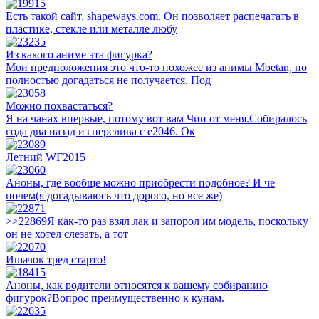
Есть такой сайт, shapeways.com. Он позволяет распечатать в
пластике, стекле или металле любу
Из какого аниме эта фигурка?
Мои предположения это что-то похожее из анимы Moetan, но
полностью догадаться не получается. Под
Можно похвастаться?
Я на чанах впервые, потому вот вам Чии от меня.Собиралось
года два назад из перелива с е2046. Ок
Летний WF2015
Аноны, где вообще можно приобрести подобное? И че
почем(я догадываюсь что дорого, но все же)
>>22869Я как-то раз взял лак и запорол им модель, поскольку
он не хотел слезать, а тот
Ишачок тред старто!
Аноны, как родители относятся к вашему собиранию
фигурок?Вопрос преимущественно к кунам.