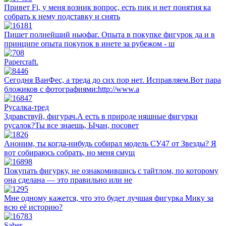
Привет Fi, у меня возник вопрос, есть пик и нет понятия ка
собрать к нему подставку и снять
Пишет полнейший ньюфаг. Опыта в покупке фигурок да и в
принципе опыта покупок в инете за рубежом - ш
Papercraft.
Сегодня ВанФес, а треда до сих пор нет. Исправляем.Вот пара
бложиков с фотографиями:http://www.a
Русалка-тред
Здравствуй, фигурач.А есть в природе няшные фигурки
русалок?Ты все знаешь, Ычан, посовет
Аноним, ты когда-нибудь собирал модель СУ47 от Звезды? Я
вот собираюсь собрать, но меня смущ
Покупать фигурку, не ознакомившись с тайтлом, по которому
она сделана — это правильно или не
Мне одному кажется, что это будет лучшая фигурка Мику за
всю её историю?
Saber