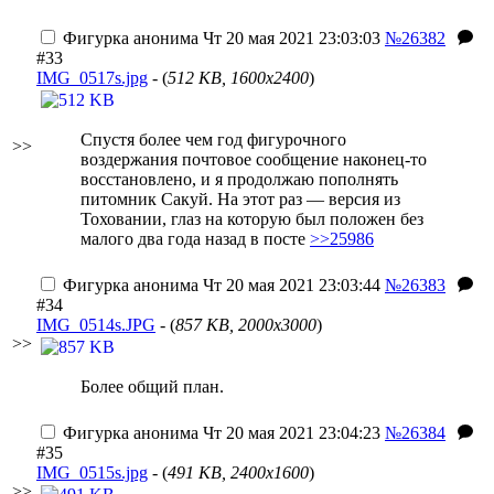
Фигурка анонима
Чт 20 мая 2021 23:03:03
№26382
#33
IMG_0517s.jpg
- (
512 KB, 1600x2400
)
Спустя более чем год фигурочного
>>
воздержания почтовое сообщение наконец-то
восстановлено, и я продолжаю пополнять
питомник Сакуй. На этот раз — версия из
Тоховании, глаз на которую был положен без
малого два года назад в посте
>>25986
Фигурка анонима
Чт 20 мая 2021 23:03:44
№26383
#34
IMG_0514s.JPG
- (
857 KB, 2000x3000
)
>>
Более общий план.
Фигурка анонима
Чт 20 мая 2021 23:04:23
№26384
#35
IMG_0515s.jpg
- (
491 KB, 2400x1600
)
>>