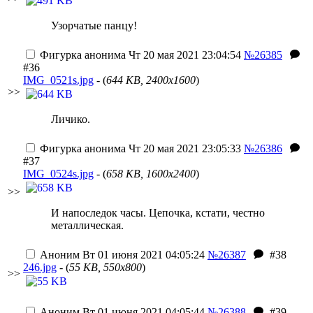
Узорчатые панцу!
Фигурка анонима
Чт 20 мая 2021 23:04:54
№26385
#36
IMG_0521s.jpg
- (
644 KB, 2400x1600
)
>>
Личико.
Фигурка анонима
Чт 20 мая 2021 23:05:33
№26386
#37
IMG_0524s.jpg
- (
658 KB, 1600x2400
)
>>
И напоследок часы. Цепочка, кстати, честно
металлическая.
Аноним
Вт 01 июня 2021 04:05:24
№26387
#38
246.jpg
- (
55 KB, 550x800
)
>>
Аноним
Вт 01 июня 2021 04:05:44
№26388
#39