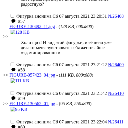
радостную?
Фигурка анонима
Сб 07 августа 2021 23:20:31
№26408
#57
FIGURE-130492_11.jpg
- (
128 KB, 600x800
)
>>
Холи щит! И вид этой фигурки, и её цена уже
делают меня чувствовать себя жесточайше
отдоминированным.
Фигурка анонима
Сб 07 августа 2021 23:21:22
№26409
#58
>>
FIGURE-057423_04.jpg
- (
111 KB, 800x688
)
Фигурка анонима
Сб 07 августа 2021 23:21:42
№26410
#59
>>
FIGURE-130562_01.jpg
- (
95 KB, 550x800
)
Фигурка анонима
Сб 07 августа 2021 23:22:04
№26411
#60