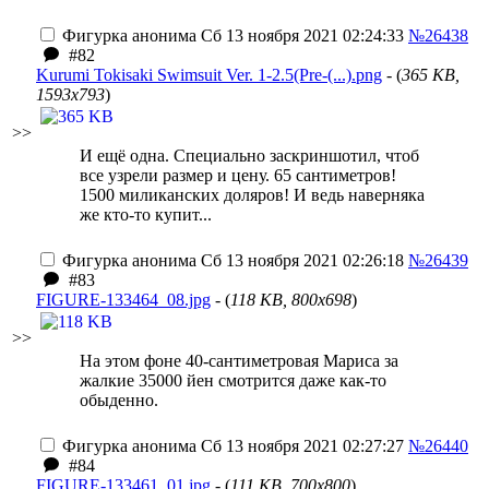
Фигурка анонима
Сб 13 ноября 2021 02:24:33
№26438
#82
Kurumi Tokisaki Swimsuit Ver. 1-2.5(Pre-(...).png
- (
365 KB,
1593x793
)
>>
И ещё одна. Специально заскриншотил, чтоб
все узрели размер и цену. 65 сантиметров!
1500 миликанских доляров! И ведь наверняка
же кто-то купит...
Фигурка анонима
Сб 13 ноября 2021 02:26:18
№26439
#83
FIGURE-133464_08.jpg
- (
118 KB, 800x698
)
>>
На этом фоне 40-сантиметровая Мариса за
жалкие 35000 йен смотрится даже как-то
обыденно.
Фигурка анонима
Сб 13 ноября 2021 02:27:27
№26440
#84
FIGURE-133461_01.jpg
- (
111 KB, 700x800
)