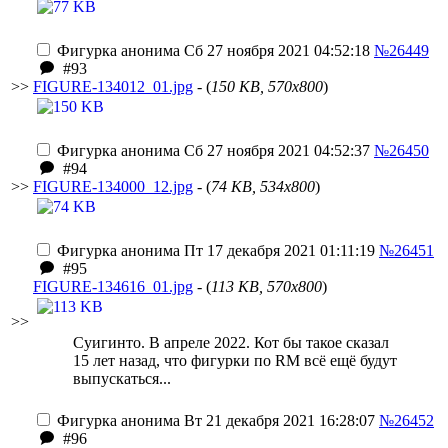
Фигурка анонима
Сб 27 ноября 2021 04:52:18
№26449
#93
>>
FIGURE-134012_01.jpg
- (
150 KB, 570x800
)
Фигурка анонима
Сб 27 ноября 2021 04:52:37
№26450
#94
>>
FIGURE-134000_12.jpg
- (
74 KB, 534x800
)
Фигурка анонима
Пт 17 декабря 2021 01:11:19
№26451
#95
FIGURE-134616_01.jpg
- (
113 KB, 570x800
)
>>
Суигинто. В апреле 2022. Кот бы такое сказал
15 лет назад, что фигурки по RM всё ещё будут
выпускаться...
Фигурка анонима
Вт 21 декабря 2021 16:28:07
№26452
#96