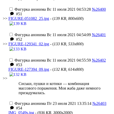
Фигурка анонима
Вс 11 июля 2021 04:53:28
№26400
#51
>>
FIGURE-051082_25.jpg
- (
139 KB, 800x600
)
Фигурка анонима
Вс 11 июля 2021 04:54:09
№26401
#52
>>
FIGURE-129341_02.jpg
- (
133 KB, 533x800
)
Фигурка анонима
Вс 11 июля 2021 04:55:59
№26402
#53
FIGURE-127394_09.jpg
- (
132 KB, 614x800
)
>>
Сиськи, пушки и котики — комбинация
массового поражения. Моя жаба даже немного
призадумалась.
Фигурка анонима
Пт 23 июля 2021 13:35:14
№26403
#54
IMG_0549s.jpg
- (
936 KB, 3000x2000
)