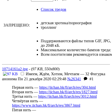
Список тредов
детская эротика/порнография
ЗАПРЕЩЕНО:
троллинг
Поддерживаются файлы типов GIF, JPG
до 2048 кБ.
Максимальное количество бампов треда: 
Всем посетителям рекомендуется ознако
10714161a2.jpg
- (
97 KB, 550x800
)
Имеем, Ждём, Хотим, Мечтаем — 32
Фигурка
анонима
Пн 21 декабря 2020 02:29:48
№26341
#1
Первая нить —
https://iichan.hk/fi/arch/res/304.html
Вторая нить —
https://iichan.hk/fi/arch/res/1827.html
Третья нить —
https://iichan.hk/fi/arch/res/3012.html
Четвёртая нить —
https://www.iichan.hk/fi/arch/res/3867.html
Пятая нить —