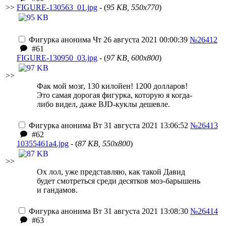
>>
FIGURE-130563_01.jpg
- (
95 KB, 550x770
)
Фигурка анонима
Чт 26 августа 2021 00:00:39
№26412
#61
FIGURE-130950_03.jpg
- (
97 KB, 600x800
)
>>
Фак мой мозг, 130 килойен! 1200 долларов!
Это самая дорогая фигурка, которую я когда-
либо видел, даже BJD-куклы дешевле.
Фигурка анонима
Вт 31 августа 2021 13:06:52
№26413
#62
10355461a4.jpg
- (
87 KB, 550x800
)
>>
Ох лол, уже представляю, как такой Давид
будет смотреться среди десятков моэ-барышень
и гандамов.
Фигурка анонима
Вт 31 августа 2021 13:08:30
№26414
#63