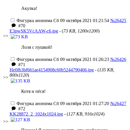
Акулка!
Фигурка анонима
Сб 09 октября 2021 01:21:54
№26425
#70
E3pwSK5VcAAW-c6.jpg
- (
73 KB, 1200x1200
)
>>
Лоля с пушкой!
Фигурка анонима
Сб 09 октября 2021 01:26:23
№26426
#71
He0fb3bf661ae4154908c60b5244790466.jpg
- (
135 KB,
800x1120
)
>>
Котя и пёся!
Фигурка анонима
Сб 09 октября 2021 01:27:20
№26427
#72
KK28872_2_1024x1024.jpg
- (
127 KB, 916x1024
)
>>