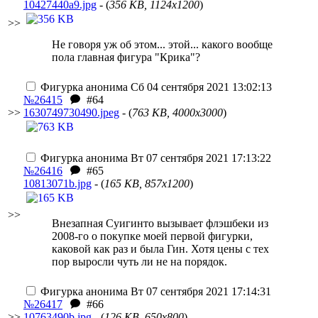
10427440a9.jpg
- (
356 KB, 1124x1200
)
>>
Не говоря уж об этом... этой... какого вообще
пола главная фигура "Крика"?
Фигурка анонима
Сб 04 сентября 2021 13:02:13
№26415
#64
>>
1630749730490.jpeg
- (
763 KB, 4000x3000
)
Фигурка анонима
Вт 07 сентября 2021 17:13:22
№26416
#65
10813071b.jpg
- (
165 KB, 857x1200
)
>>
Внезапная Суигинто вызывает флэшбеки из
2008-го о покупке моей первой фигурки,
каковой как раз и была Гин. Хотя цены с тех
пор выросли чуть ли не на порядок.
Фигурка анонима
Вт 07 сентября 2021 17:14:31
№26417
#66
>>
10763490b.jpg
- (
126 KB, 650x800
)