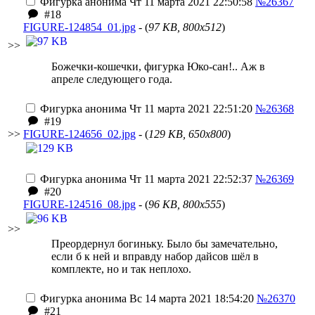
Фигурка анонима
Чт 11 марта 2021 22:50:58
№26367
#18
FIGURE-124854_01.jpg
- (
97 KB, 800x512
)
>>
Божечки-кошечки, фигурка Юко-сан!.. Аж в
апреле следующего года.
Фигурка анонима
Чт 11 марта 2021 22:51:20
№26368
#19
>>
FIGURE-124656_02.jpg
- (
129 KB, 650x800
)
Фигурка анонима
Чт 11 марта 2021 22:52:37
№26369
#20
FIGURE-124516_08.jpg
- (
96 KB, 800x555
)
>>
Преордернул богиньку. Было бы замечательно,
если б к ней и вправду набор дайсов шёл в
комплекте, но и так неплохо.
Фигурка анонима
Вс 14 марта 2021 18:54:20
№26370
#21