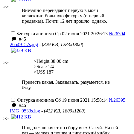
>>
Внезапно переиздают первую в моей
коллекции большую фигурку (и первый
предзаказ). Почти 12 лет прошло, однако.
Фигурка анонима
Ср 02 июня 2021 20:26:13
№26394
#45
26549157s.jpg
- (
329 KB, 1283x1800
)
>Height 38.00 cm
>>
>Scale 1/4
>US$ 187
Прелесть какая. Заказывать, разумеется, не
буду.
Фигурка анонима
Сб 19 июня 2021 15:58:14
№26395
#46
IMG_0533s.jpg
- (
412 KB, 1800x1200
)
>>
Продолжаю квест по сбору всех Сакуй. На сей
раз — мелкая плюшка и гигантский чибик.