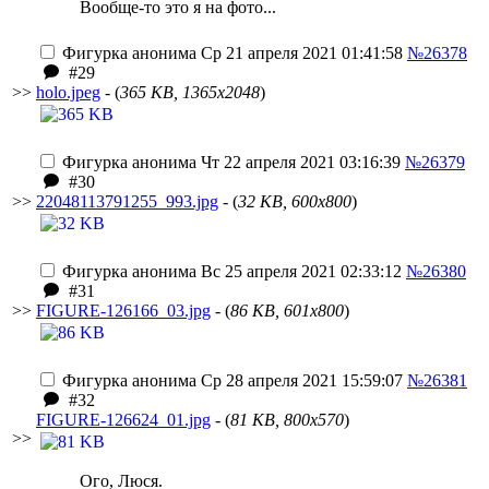
Вообще-то это я на фото...
Фигурка анонима
Ср 21 апреля 2021 01:41:58
№26378
#29
>>
holo.jpeg
- (
365 KB, 1365x2048
)
Фигурка анонима
Чт 22 апреля 2021 03:16:39
№26379
#30
>>
22048113791255_993.jpg
- (
32 KB, 600x800
)
Фигурка анонима
Вс 25 апреля 2021 02:33:12
№26380
#31
>>
FIGURE-126166_03.jpg
- (
86 KB, 601x800
)
Фигурка анонима
Ср 28 апреля 2021 15:59:07
№26381
#32
FIGURE-126624_01.jpg
- (
81 KB, 800x570
)
>>
Ого, Люся.