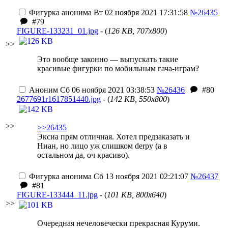
Фигурка анонима
Вт 02 ноября 2021 17:31:58
№26435
#79
FIGURE-133231_01.jpg
- (
126 KB, 707x800
)
>>
Это вообще законно — выпускать такие
красивые фигурки по мобильным гача-играм?
Аноним
Сб 06 ноября 2021 03:38:53
№26436
#80
2677691r1617851440.jpg
- (
142 KB, 550x800
)
>>
>>26435
Эксиа прям отличная. Хотел предзаказать и
Ниан, но лицо уж слишком derpy (а в
остальном да, оч красиво).
Фигурка анонима
Сб 13 ноября 2021 02:21:07
№26437
#81
FIGURE-133444_11.jpg
- (
101 KB, 800x640
)
>>
Очередная нечеловечески прекрасная Куруми.