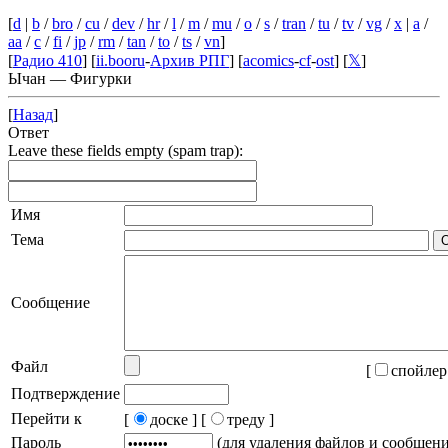
[
d
|
b
/
bro
/
cu
/
dev
/
hr
/
l
/
m
/
mu
/
o
/
s
/
tran
/
tu
/
tv
/
vg
/
x
|
a
/
aa
/
c
/
fi
/
jp
/
rm
/
tan
/
to
/
ts
/
vn
]
[
Радио 410
] [
ii.booru
-
Архив РПГ
] [
acomics
-
cf
-
ost
] [
𝕏
]
Ычан — Фигурки
[
Назад
]
Ответ
Leave these fields empty (spam trap):
Имя
Тема
Сообщение
Файл
[
спойлер
Подтверждение
Перейти к
[
доске ]
[
треду ]
Пароль
(для удаления файлов и сообщен