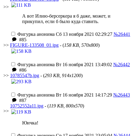
>>
А вот Илию-берсеркера я б даже, может, и
прикупил, если б было куда ставить.
Фигурка анонима
Сб 13 ноября 2021 02:29:27
№26441
#85
>>
FIGURE-133508_01.jpg
- (
158 KB, 570x800
)
Фигурка анонима
Вт 16 ноября 2021 13:49:02
№26442
#86
>>
10785547b.jpg
- (
293 KB, 914x1200
)
Фигурка анонима
Вт 16 ноября 2021 14:17:29
№26443
#87
10752552a11.jpg
- (
119 KB, 800x570
)
>>
Юичка!
Фигурка анонима
Ср 17 ноября 2021 23:05:04
№26444