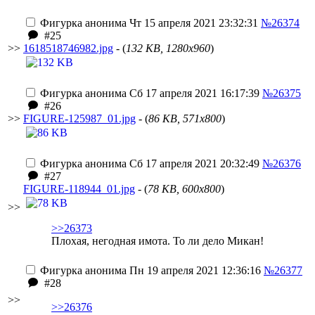
Фигурка анонима
Чт 15 апреля 2021 23:32:31
№26374
#25
>>
1618518746982.jpg
- (
132 KB, 1280x960
)
Фигурка анонима
Сб 17 апреля 2021 16:17:39
№26375
#26
>>
FIGURE-125987_01.jpg
- (
86 KB, 571x800
)
Фигурка анонима
Сб 17 апреля 2021 20:32:49
№26376
#27
FIGURE-118944_01.jpg
- (
78 KB, 600x800
)
>>
>>26373
Плохая, негодная имота. То ли дело Микан!
Фигурка анонима
Пн 19 апреля 2021 12:36:16
№26377
#28
>>
>>26376