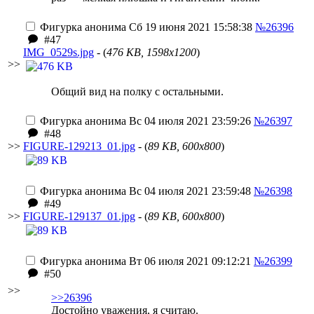
Фигурка анонима
Сб 19 июня 2021 15:58:38
№26396
#47
IMG_0529s.jpg
- (
476 KB, 1598x1200
)
>>
Общий вид на полку с остальными.
Фигурка анонима
Вс 04 июля 2021 23:59:26
№26397
#48
>>
FIGURE-129213_01.jpg
- (
89 KB, 600x800
)
Фигурка анонима
Вс 04 июля 2021 23:59:48
№26398
#49
>>
FIGURE-129137_01.jpg
- (
89 KB, 600x800
)
Фигурка анонима
Вт 06 июля 2021 09:12:21
№26399
#50
>>
>>26396
Достойно уважения, я считаю.