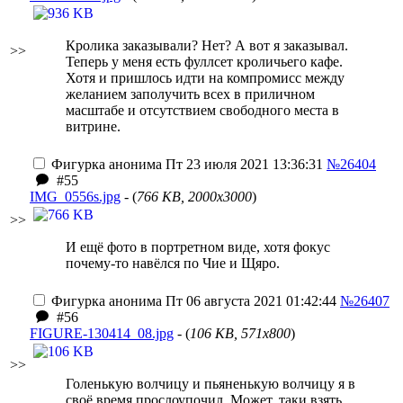
Кролика заказывали? Нет? А вот я заказывал.
>>
Теперь у меня есть фуллсет кроличьего кафе.
Хотя и пришлось идти на компромисс между
желанием заполучить всех в приличном
масштабе и отсутствием свободного места в
витрине.
Фигурка анонима
Пт 23 июля 2021 13:36:31
№26404
#55
IMG_0556s.jpg
- (
766 KB, 2000x3000
)
>>
И ещё фото в портретном виде, хотя фокус
почему-то навёлся по Чие и Щяро.
Фигурка анонима
Пт 06 августа 2021 01:42:44
№26407
#56
FIGURE-130414_08.jpg
- (
106 KB, 571x800
)
>>
Голенькую волчицу и пьяненькую волчицу я в
своё время прослоупочил. Может, таки взять