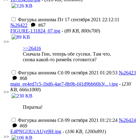
Фигурка анонима
Пт 17 сентября 2021 22:12:11
№26422
#67
FIGURE-131824_07.jpg
- (
89 KB, 800x700
)
>>
>>26416
Сначала Гин, теперь обе сусеки. Там что,
снова какой-то римейк готовится?
Фигурка анонима
Сб 09 октября 2021 01:20:53
№26423
#68
main_ee4ed7c5-1bd6-4ae7-8b9b-f41d9bb66b3(...).jpg
- (
230
KB, 666x1000
)
>>
Пиратка!
Фигурка анонима
Сб 09 октября 2021 01:21:24
№26424
#69
E4PNGl3UcAUyr9H.jpg
- (
106 KB, 1200x891
)
>>