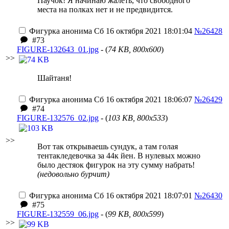
Паучок! Я начинаю жалеть, что свободного
места на полках нет и не предвидится.
Фигурка анонима
Сб 16 октября 2021 18:01:04
№26428
#73
FIGURE-132643_01.jpg
- (
74 KB, 800x600
)
>>
Шайтаня!
Фигурка анонима
Сб 16 октября 2021 18:06:07
№26429
#74
FIGURE-132576_02.jpg
- (
103 KB, 800x533
)
>>
Вот так открываешь сундук, а там голая
тентакледевочка за 44к йен. В нулевых можно
было дестяок фигурок на эту сумму набрать!
(недовольно бурчит)
Фигурка анонима
Сб 16 октября 2021 18:07:01
№26430
#75
FIGURE-132559_06.jpg
- (
99 KB, 800x599
)
>>