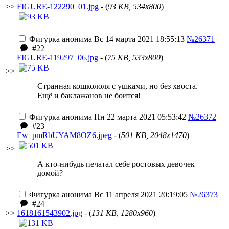
>>
FIGURE-122290_01.jpg
- (
93 KB, 534x800
)
Фигурка анонима
Вс 14 марта 2021 18:55:13
№26371
#22
FIGURE-119297_06.jpg
- (
75 KB, 533x800
)
>>
Странная кошкололя с ушками, но без хвоста.
Ещё и баклажанов не боится!
Фигурка анонима
Пн 22 марта 2021 05:53:42
№26372
#23
Ew_pmRbUYAM8OZ6.jpeg
- (
501 KB, 2048x1470
)
>>
А кто-нибудь печатал себе ростовых девочек
домой?
Фигурка анонима
Вс 11 апреля 2021 20:19:05
№26373
#24
>>
1618161543902.jpg
- (
131 KB, 1280x960
)