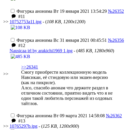
Фигурка анонима
Вт 19 января 2021 13:54:29
№26352
#11
>>
10752753a11.jpg
- (
108 KB, 1200x1200
)
Фигурка анонима
Вс 31 января 2021 00:45:51
№26356
#12
Nausicaa irl by arakichi1969 1.jpg
- (
485 KB, 1280x960
)
>>26341
Cмогу приобрести коллекционную модель
>>
Навсикаи, её стэндовую или экшен-версию
(как на пикриле).
Алсо, спасибо анонам что держите раздел в
отличном состоянии, приятно видеть что я не
один такой любитель персонажей из олдовых
тайтлов.
Фигурка анонима
Вт 09 марта 2021 14:58:08
№26362
#13
>>
10765297b.jpg
- (
125 KB, 1200x900
)