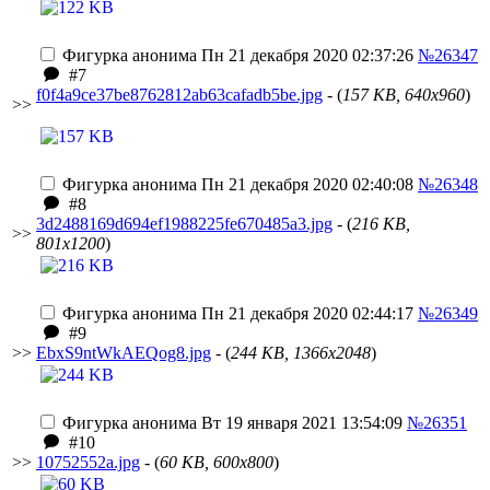
Фигурка анонима
Пн 21 декабря 2020 02:37:26
№26347
#7
f0f4a9ce37be8762812ab63cafadb5be.jpg
- (
157 KB, 640x960
)
>>
Фигурка анонима
Пн 21 декабря 2020 02:40:08
№26348
#8
3d2488169d694ef1988225fe670485a3.jpg
- (
216 KB,
>>
801x1200
)
Фигурка анонима
Пн 21 декабря 2020 02:44:17
№26349
#9
>>
EbxS9ntWkAEQog8.jpg
- (
244 KB, 1366x2048
)
Фигурка анонима
Вт 19 января 2021 13:54:09
№26351
#10
>>
10752552a.jpg
- (
60 KB, 600x800
)