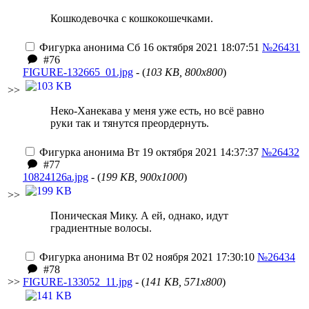
Кошкодевочка с кошкокошечками.
Фигурка анонима
Сб 16 октября 2021 18:07:51
№26431
#76
FIGURE-132665_01.jpg
- (
103 KB, 800x800
)
>>
Неко-Ханекава у меня уже есть, но всё равно
руки так и тянутся преордернуть.
Фигурка анонима
Вт 19 октября 2021 14:37:37
№26432
#77
10824126a.jpg
- (
199 KB, 900x1000
)
>>
Поническая Мику. А ей, однако, идут
градиентные волосы.
Фигурка анонима
Вт 02 ноября 2021 17:30:10
№26434
#78
>>
FIGURE-133052_11.jpg
- (
141 KB, 571x800
)