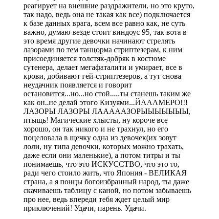
реагирует на внешние раздражители, но это круто,
так надо, ведь она не такая как все) подключается
к базе данных врага, всем все равно как, не суть
важно, думаю везде стоит виндоус 95, так вота в
это время другие девочки начинают стрелять
лазорами по тем танцорма стриптезерам, к ним
присоединяется толстяк-добряк в костюме
сутенера, делает мегафаталити и умирает, все в
крови, добивают гей-стриптезеров, а тут снова
неудачник появляется и говорит
остановится...но...но стой.....ты станешь таким же
как он..не делай этого Кизуями...ЙАААМЕРО!!!
ЛАЗОРЫ ЛАЗОРЫ ЛАААААЗОРЫЫЫЫЫЫЫ,
птыщь! Магические хлысты, ну короче все
хорошо, он так никого и не трахнул, но его
поцеловала в щечку одна из девочек(их зовут
лоли, ну типа девочки, которых можно трахать,
даже если они маленькие), а потом титры и ты
понимаешь, что это ИСКУССТВО, что это то,
ради чего стоило жить, что Япония - ВЕЛИКАЯ
страна, а я понцы богоизбранный народ, ты даже
скачиваешь таблицу с каной, но потом забываешь
про нее, ведь впереди тебя ждет целый мир
приключений! Удачи, парень. Удачи.