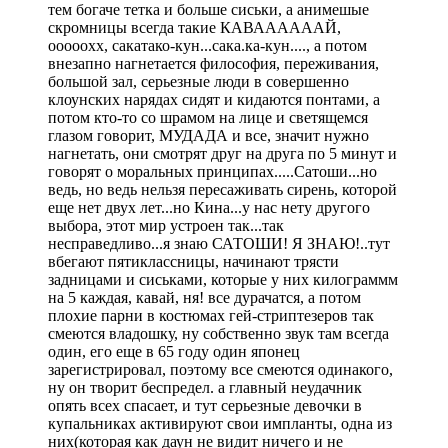
тем богаче тетка и больше сиськи, а анимешые
скромницы всегда такие КАВААААААЙ,
ооооохх, сакатако-кун...сака.ка-кун...., а потом
внезапно нагнетается философия, переживания,
большой зал, серьезные люди в совершенно
клоунских нарядах сидят и кидаются понтами, а
потом кто-то со шрамом на лице и светящемся
глазом говорит, МУДАДА и все, значит нужно
нагнетать, они смотрят друг на друга по 5 минут и
говорят о моральных принципах.....Сатоши...но
ведь, но ведь нельзя пересаживать сирень, которой
еще нет двух лет...но Кина...у нас нету другого
выбора, этот мир устроен так...так
несправедливо...я знаю САТОШИ! Я ЗНАЮ!..тут
вбегают пятиклассницы, начинают трясти
задницами и сиськами, которые у них килограммм
на 5 каждая, кавай, ня! все дурачатся, а потом
плохие парни в костюмах гей-стриптезеров так
смеются владошку, ну собственно звук там всегда
один, его еще в 65 году один японец
зарегистрировал, поэтому все смеются одинакого,
ну он творит беспредел. а главный неудачник
опять всех спасает, и тут серьезные девочки в
купальниках активируют свои импланты, одна из
них(которая как даун не видит ничего и не