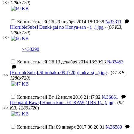
>>
1280x720
)
Копипаста-гей
Сб 29 ноября 2014 18:10:38
№33311
[HorribleSubs] Denki-gai no Honya-san - (...).jpg
- (
66 KB,
1280x720
)
>>
>>33290
Копипаста-гей
Сб 13 декабря 2014 18:39:23
№33453
[HorribleSubs]-Shirobako-09-[720p].mkv_s(...).jpg
- (
47 KB,
>>
1280x720
)
Копипаста-гей
Вт 12 июля 2016 21:47:32
№36061
[Leopard-Raws] Handa-kun - 01 RAW (TBS 1(...).jpg
- (
92
>>
KB, 1280x720
)
Копипаста-гей
Пн 09 января 2017 00:20:01
№36589