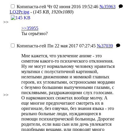
Копипаста-гей
Чт 02 июня 2016 19:52:46
№35963
LQ2Pr.jpg
- (
145 KB, 1920x1080
)
>>
>>35955
Ты серьёзно?
Копипаста-гей
Пн 22 мая 2017 07:27:45
№37039
Мне кажется, что увлечение аниме - это
симптом какого-то психического отклонения.
Ну не могут нормальному человеку нравиться
мультики с полустатичной картинкой,
нелепыми движениями и мимикой главных
героев, их угловатыми, остроносыми мордами
с безумно большими выпученными глазами, с
писклявыми, раздражающими слух голосами.
>>
О наркоманских сюжетах вообще молчу. А
еще многие предпочитают смотреть их в
оригинале, без озвучки, без знания языка - это
реально больные люди, нуждающиеся в
помощи психиатрической больницы. Дорогие
родители, если ваш сын или дочь увлекается
подобными вещами, или проводят много