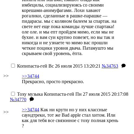
имбецилы, социализируюясь со своими
корешами-анимуфагами. Лохи хавают
рогалики, сделанные в рашке-парашке —
пидарасы. мы с коляном балеем за спартак. на
свете нет еще пока команды лучше спартака!
оле оле. и мы епт пройдем мимо, если мы не
бухие. и вам суи крупно повезет, но вы так и
никогда и не узнаете чо мимо вас прошли
четкие поцики уровня двача. Патамушто мы
скрываем свой уровень, ёпта.
Копипаста-гей
Вс 26 июля 2015 13:20:21
№34763
>>
>>34744
Прекрасно, просто прекрасно.
Тоху музыка
Копипаста-гей
Пн 27 июля 2015 20:17:08
№34770
>>34744
Как ни крути но у них классные
>>
саундтреки, тот же Bad apple стал хитом. Или
как для тебя все связонное с тоху полная хрень
?