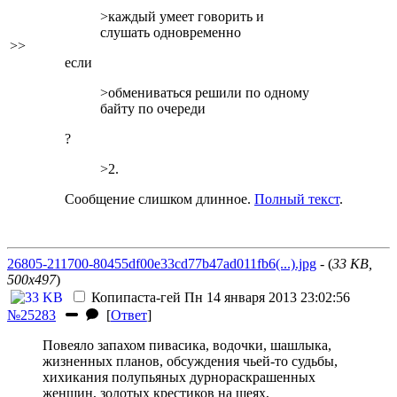
>каждый умеет говорить и
слушать одновременно
>>
если
>обмениваться решили по одному
байту по очереди
?
>2.
Сообщение слишком длинное.
Полный текст
.
26805-211700-80455df00e33cd77b47ad011fb6(...).jpg
- (
33 KB,
500x497
)
Копипаста-гей
Пн 14 января 2013 23:02:56
№25283
[
Ответ
]
Повеяло запахом пивасика, водочки, шашлыка,
жизненных планов, обсуждения чьей-то судьбы,
хихикания полупьяных дурнораскрашенных
женщин, золотых крестиков на шеях,