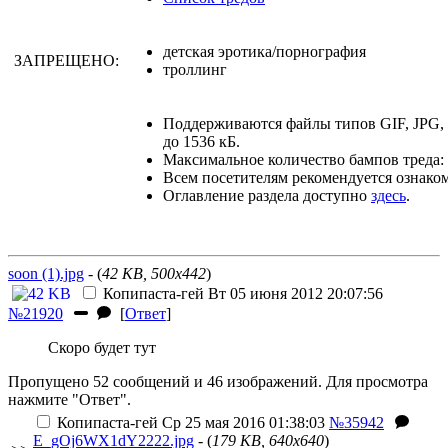
детская эротика/порнография
ЗАПРЕЩЕНО:
троллинг
Поддерживаются файлы типов GIF, JPG
до 1536 кБ.
Максимальное количество бампов треда: 
Всем посетителям рекомендуется ознако
Оглавление раздела доступно
здесь
.
soon (1).jpg
- (
42 KB, 500x442
)
Копипаста-гей
Вт 05 июня 2012 20:07:56
№21920
[
Ответ
]
Скоро будет тут
Пропущено 52 сообщений и 46 изображений. Для просмотра
нажмите "Ответ".
Копипаста-гей
Ср 25 мая 2016 01:38:03
№35942
E_gOj6WX1dY2222.jpg
- (
179 KB, 640x640
)