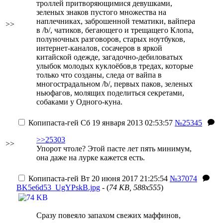
троллей притворяющимися девушками,
зеленых знаков пустого множества на
наплечниках, заброшенной тематики, вайпера
>>
в /b/, чатиков, бегающего и трещащего Клопа,
полуночных разговоров, старых ноутбуков,
интернет-каналов, сосачеров в яркой
китайской одежде, загадочно-дебиловатых
улыбок молодых куклоёбов,в тредах, которые
только что созданы, следа от вайпа в
многострадальном /b/, первых паков, зеленых
ньюфагов, молящих поделиться секретами,
собаками у Одного-куна.
Копипаста-гей
Сб 19 января 2013 02:53:57
№25345
>>25303
>>
Упорот чтоле? Этой пасте лет пять минимум,
она даже на лурке кажется есть.
Копипаста-гей
Вт 20 июня 2017 21:25:54
№37074
BK5e6d53_UgYPskB.jpg
- (
74 KB, 588x555
)
Сразу повеяло запахом свежих маффинов,