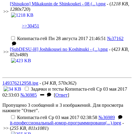
[Shisukon] Mikakunin de Shinkoukei - 08 (...).png
- (
1218 KB,
1280x720
)
>>
>>30451
Копипаста-гей
Пн 28 августа 2017 21:46:51
№37162
[SubDESU-H] Joshikousei no Koshitsuki - (...).png
- (
423 KB,
>>
852x480
)
149376212958.jpg
- (
34 KB, 570x362
)
Задачки и тесты
Копипаста-гей
Ср 03 мая 2017
02:33:03
№36985
[
Ответ
]
Пропущено 3 сообщений и 3 изображений. Для просмотра
нажмите "Ответ".
Копипаста-гей
Ср 03 мая 2017 02:38:58
№36989
it-профессиональный-юмор-программировани(...).jpeg
-
>>
(
255 KB, 811x1081
)