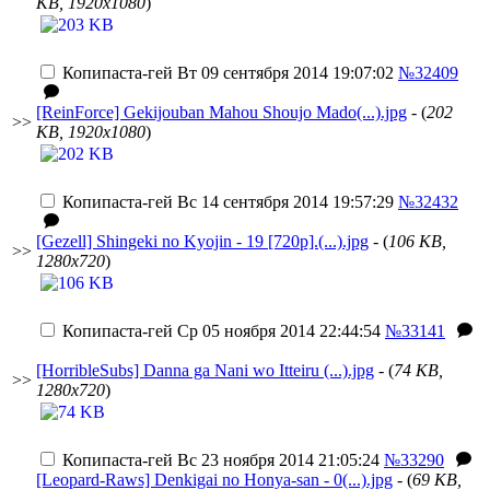
KB, 1920x1080
)
Копипаста-гей
Вт 09 сентября 2014 19:07:02
№32409
[ReinForce] Gekijouban Mahou Shoujo Mado(...).jpg
- (
202
>>
KB, 1920x1080
)
Копипаста-гей
Вс 14 сентября 2014 19:57:29
№32432
[Gezell] Shingeki no Kyojin - 19 [720p].(...).jpg
- (
106 KB,
>>
1280x720
)
Копипаста-гей
Ср 05 ноября 2014 22:44:54
№33141
[HorribleSubs] Danna ga Nani wo Itteiru (...).jpg
- (
74 KB,
>>
1280x720
)
Копипаста-гей
Вс 23 ноября 2014 21:05:24
№33290
[Leopard-Raws] Denkigai no Honya-san - 0(...).jpg
- (
69 KB,