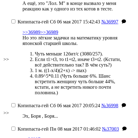
А ещё, это "Лол. М" в конце вызвало у меня
реакцию как у одного из тех котов в тесте.
Копипаста-гей
Сб 06 мая 2017 15:42:43
№36997
>>36989
>>36989
Но это лёгкие задачки на математику уровня
японской старшей школы.
Чуть меньше 12бит/с (3080/257).
>>
Если t1>t3, то t1+t2, иначе t3+t2. (Кстати,
всё действительно так? В чём суть?)
1 м. ((1-x/4)(2+x) -> max)
0.89^5*0.11 (Чуть больше 6%. Шанс
встретить женщину чуть больше 44%,
кстати, а не встретить никого почти
половина.)
Копипаста-гей
Сб 06 мая 2017 20:05:24
№36998
>>
Эх, Боря , Боря...
Копипаста-гей
Пн 08 мая 2017 01:46:02
№37003