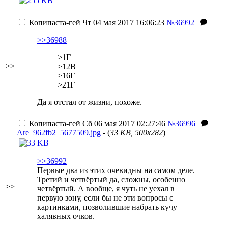
Копипаста-гей
Чт 04 мая 2017 16:06:23
№36992
>>36988
>1Г
>>
>12В
>16Г
>21Г
Да я отстал от жизни, похоже.
Копипаста-гей
Сб 06 мая 2017 02:27:46
№36996
Are_962fb2_5677509.jpg
- (
33 KB, 500x282
)
>>36992
Первые два из этих очевидны на самом деле.
Третий и четвёртый да, сложны, особенно
>>
четвёртый.
А вообще, я чуть не уехал в
первую зону, если бы не эти вопросы с
картинками, позволившие набрать кучу
халявных очков.