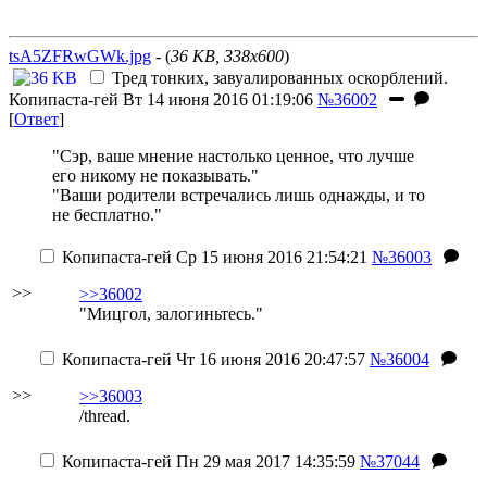
tsA5ZFRwGWk.jpg
- (
36 KB, 338x600
)
Тред тонких, завуалированных оскорблений.
Копипаста-гей
Вт 14 июня 2016 01:19:06
№36002
[
Ответ
]
"Сэр, ваше мнение настолько ценное, что лучше
его никому не показывать."
"Ваши родители встречались лишь однажды, и то
не бесплатно."
Копипаста-гей
Ср 15 июня 2016 21:54:21
№36003
>>
>>36002
"Мицгол, залогиньтесь."
Копипаста-гей
Чт 16 июня 2016 20:47:57
№36004
>>
>>36003
/thread.
Копипаста-гей
Пн 29 мая 2017 14:35:59
№37044