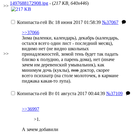
1497688172908.jpg
- (
217 KB, 640x446
)
>>
Копипаста-гей
Вс 18 июня 2017 01:58:39
№37067
>>37066
Зима (валенки, календарь), декабрь (календарь,
остался всего один лист - последний месяц),
видимо нет (не видно школьных
>>
принадлежностей, зимой тень будет так падать
близко к полудню, а парень дома), нет (иначе
зачем им деревенский умывальник), как
минимум дочь (куклы),
пов
доктор, скорее
всего психиатр (на столе молоточек, в кармане
пиджака какая-то лупа).
Копипаста-гей
Вт 01 августа 2017 00:44:39
№37109
>>36997
>1.
А зачем добавили