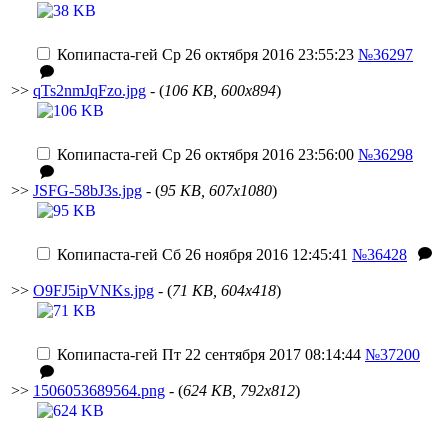
Копипаста-гей
Ср 26 октября 2016 23:55:23
№36297
>>
qTs2nmJqFzo.jpg
- (
106 KB, 600x894
)
Копипаста-гей
Ср 26 октября 2016 23:56:00
№36298
>>
JSFG-58bJ3s.jpg
- (
95 KB, 607x1080
)
Копипаста-гей
Сб 26 ноября 2016 12:45:41
№36428
>>
O9FJ5ipVNKs.jpg
- (
71 KB, 604x418
)
Копипаста-гей
Пт 22 сентября 2017 08:14:44
№37200
>>
1506053689564.png
- (
624 KB, 792x812
)