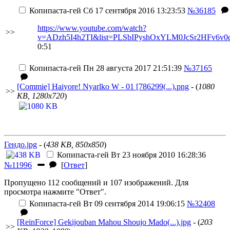
Копипаста-гей
Сб 17 сентября 2016 13:23:53
№36185
https://www.youtube.com/watch?
>>
v=ADzh5I4h2TI&list=PLSbIPyshOxYLM0JcSr2HFv6v0
0:51
Копипаста-гей
Пн 28 августа 2017 21:51:39
№37165
[Commie] Haiyore! Nyarlko W - 01 [786299(...).png
- (
1080
>>
KB, 1280x720
)
Гендо.jpg
- (
438 KB, 850x850
)
Копипаста-гей
Вт 23 ноября 2010 16:28:36
№11996
[
Ответ
]
Пропущено 112 сообщений и 107 изображений. Для
просмотра нажмите "Ответ".
Копипаста-гей
Вт 09 сентября 2014 19:06:15
№32408
[ReinForce] Gekijouban Mahou Shoujo Mado(...).jpg
- (
203
>>