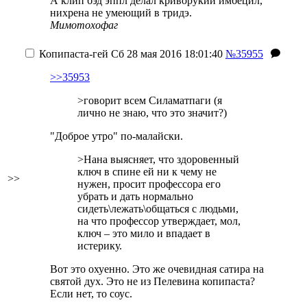
А клип бэд эппл делал криворукий имбецил,
нихрена не умеющий в тридэ.
Мимотохофаг
Копипаста-гей
Сб 28 мая 2016 18:01:40
№35955
>>35953
>говорит всем Силаматпаги (я
лично не знаю, что это значит?)
"Доброе утро" по-малайски.
>Нана выясняет, что здоровенный
ключ в спине ей ни к чему не
>>
нужен, просит профессора его
убрать и дать нормально
сидеть\лежать\общаться с людьми,
на что профессор утверждает, мол,
ключ – это мило и впадает в
истерику.
Вот это охуенно. Это же очевидная сатира на
святой дух. Это не из Пелевина копипаста?
Если нет, то соус.