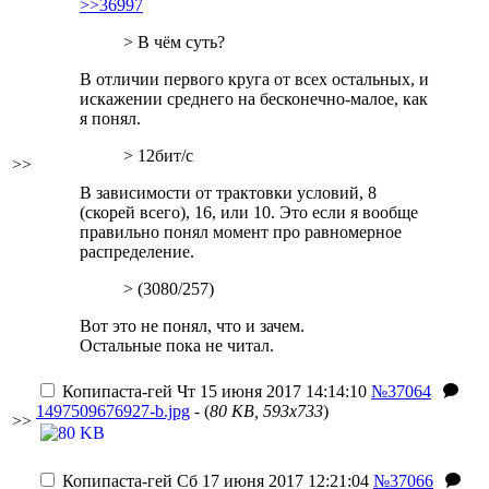
>>36997
> В чём суть?
В отличии первого круга от всех остальных, и
искажении среднего на бесконечно-малое, как
я понял.
> 12бит/с
>>
В зависимости от трактовки условий, 8
(скорей всего), 16, или 10. Это если я вообще
правильно понял момент про равномерное
распределение.
> (3080/257)
Вот это не понял, что и зачем.
Остальные пока не читал.
Копипаста-гей
Чт 15 июня 2017 14:14:10
№37064
1497509676927-b.jpg
- (
80 KB, 593x733
)
>>
Копипаста-гей
Сб 17 июня 2017 12:21:04
№37066