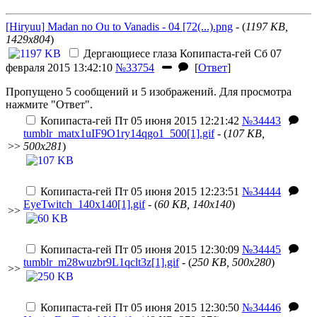
[Hiryuu] Madan no Ou to Vanadis - 04 [72(...).png
- (
1197 KB,
1429x804
)
Дергающиесе глаза
Копипаста-гей
Сб 07
февраля 2015 13:42:10
№33754
[
Ответ
]
Пропущено 5 сообщений и 5 изображений. Для просмотра
нажмите "Ответ".
Копипаста-гей
Пт 05 июня 2015 12:21:42
№34443
tumblr_matx1uIF9O1ry14qgo1_500[1].gif
- (
107 KB,
>>
500x281
)
Копипаста-гей
Пт 05 июня 2015 12:23:51
№34444
EyeTwitch_140x140[1].gif
- (
60 KB, 140x140
)
>>
Копипаста-гей
Пт 05 июня 2015 12:30:09
№34445
tumblr_m28wuzbr9L1qclt3z[1].gif
- (
250 KB, 500x280
)
>>
Копипаста-гей
Пт 05 июня 2015 12:30:50
№34446