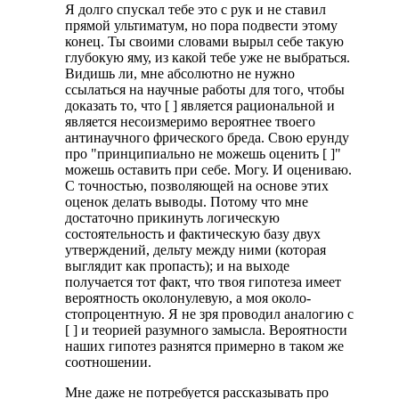
Я долго спускал тебе это с рук и не ставил
прямой ультиматум, но пора подвести этому
конец. Ты своими словами вырыл себе такую
глубокую яму, из какой тебе уже не выбраться.
Видишь ли, мне абсолютно не нужно
ссылаться на научные работы для того, чтобы
доказать то, что [ ] является рациональной и
является несоизмеримо вероятнее твоего
антинаучного фрического бреда. Свою ерунду
про "принципиально не можешь оценить [ ]"
можешь оставить при себе. Могу. И оцениваю.
С точностью, позволяющей на основе этих
оценок делать выводы. Потому что мне
достаточно прикинуть логическую
состоятельность и фактическую базу двух
утверждений, дельту между ними (которая
выглядит как пропасть); и на выходе
получается тот факт, что твоя гипотеза имеет
вероятность околонулевую, а моя около-
стопроцентную. Я не зря проводил аналогию с
[ ] и теорией разумного замысла. Вероятности
наших гипотез разнятся примерно в таком же
соотношении.
Мне даже не потребуется рассказывать про