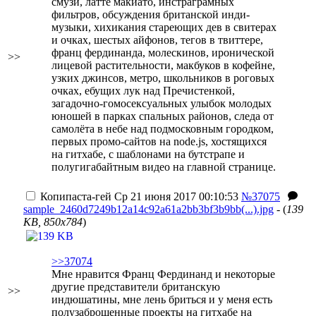
смузи, латте макиато, инстраграмных
фильтров, обсуждения британской инди-
музыки, хихикания стареющих дев в свитерах
и очках, шестых айфонов, тегов в твиттере,
франц фердинанда, молескинов, иронической
>>
лицевой растительности, макбуков в кофейне,
узких джинсов, метро, школьников в роговых
очках, ебущих лук над Пречистенкой,
загадочно-гомосексуальных улыбок молодых
юношей в парках спальных районов, следа от
самолёта в небе над подмосковным городком,
первых промо-сайтов на node.js, хостящихся
на гитхабе, с шаблонами на бутстрапе и
полугигабайтным видео на главной странице.
Копипаста-гей
Ср 21 июня 2017 00:10:53
№37075
sample_2460d7249b12a14c92a61a2bb3bf3b9bb(...).jpg
- (
139
KB, 850x784
)
>>37074
Мне нравится Франц Фердинанд и некоторые
другие представители британскую
>>
индюшатины, мне лень бриться и у меня есть
полузаброшенные проекты на гитхабе на