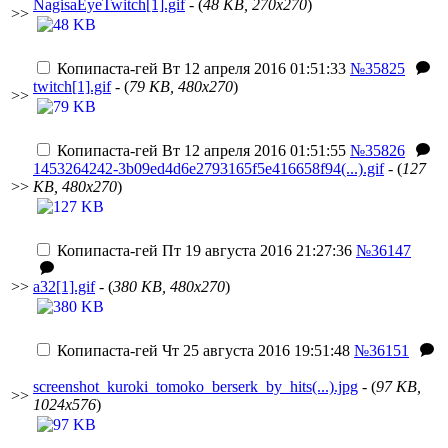
NagisaEyeTwitch[1].gif
- (
48 KB, 270x270
)
>>
Копипаста-гей
Вт 12 апреля 2016 01:51:33
№35825
twitch[1].gif
- (
79 KB, 480x270
)
>>
Копипаста-гей
Вт 12 апреля 2016 01:51:55
№35826
1453264242-3b09ed4d6e2793165f5e416658f94(...).gif
- (
127
>>
KB, 480x270
)
Копипаста-гей
Пт 19 августа 2016 21:27:36
№36147
>>
a32[1].gif
- (
380 KB, 480x270
)
Копипаста-гей
Чт 25 августа 2016 19:51:48
№36151
screenshot_kuroki_tomoko_berserk_by_hits(...).jpg
- (
97 KB,
>>
1024x576
)