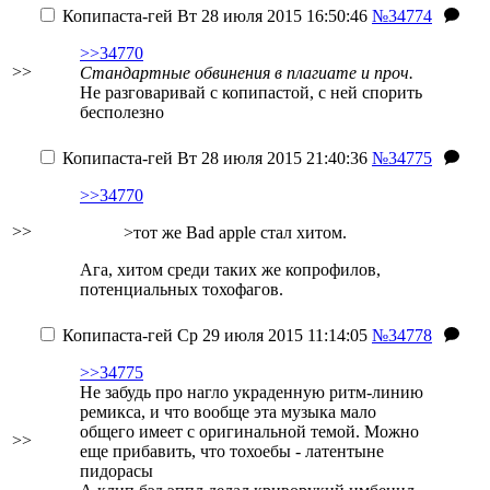
Копипаста-гей
Вт 28 июля 2015 16:50:46
№34774
>>34770
>>
Стандартные обвинения в плагиате и проч.
Не разговаривай с копипастой, с ней спорить
бесполезно
Копипаста-гей
Вт 28 июля 2015 21:40:36
№34775
>>34770
>>
>тот же Bad apple стал хитом.
Ага, хитом среди таких же копрофилов,
потенциальных тохофагов.
Копипаста-гей
Ср 29 июля 2015 11:14:05
№34778
>>34775
Не забудь про нагло украденную ритм-линию
ремикса, и что вообще эта музыка мало
общего имеет с оригинальной темой.
Можно
>>
еще прибавить, что тохоебы - латентыне
пидорасы