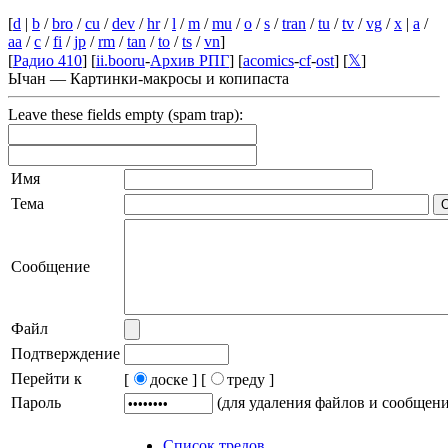
[
d
|
b
/
bro
/
cu
/
dev
/
hr
/
l
/
m
/
mu
/
o
/
s
/
tran
/
tu
/
tv
/
vg
/
x
|
a
/
aa
/
c
/
fi
/
jp
/
rm
/
tan
/
to
/
ts
/
vn
]
[
Радио 410
] [
ii.booru
-
Архив РПГ
] [
acomics
-
cf
-
ost
] [
𝕏
]
Ычан — Картинки-макросы и копипаста
Leave these fields empty (spam trap):
Имя
Тема
Сообщение
Файл
Подтверждение
Перейти к
[
доске ]
[
треду ]
Пароль
(для удаления файлов и сообщен
Список тредов