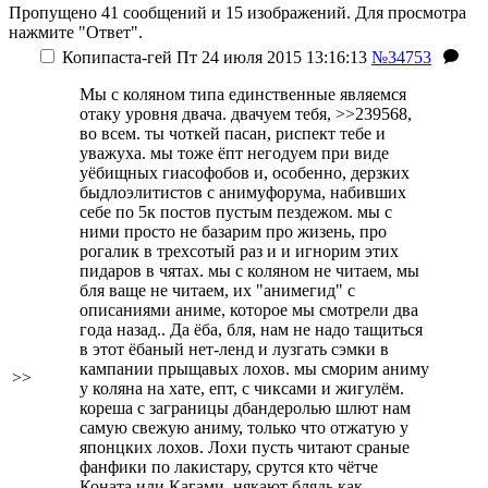
Пропущено 41 сообщений и 15 изображений. Для просмотра
нажмите "Ответ".
Копипаста-гей
Пт 24 июля 2015 13:16:13
№34753
Мы с коляном типа единственные являемся
отаку уровня двача. двачуем тебя, >>239568,
во всем. ты чоткей пасан, риспект тебе и
уважуха. мы тоже ёпт негодуем при виде
уёбищных гиасофобов и, особенно, дерзких
быдлоэлитистов с анимуфорума, набивших
себе по 5к постов пустым пездежом. мы с
ними просто не базарим про жизень, про
рогалик в трехсотый раз и и игнорим этих
пидаров в чятах. мы с коляном не читаем, мы
бля ваще не читаем, их "анимегид" с
описаниями аниме, которое мы смотрели два
года назад.. Да ёба, бля, нам не надо тащиться
в этот ёбаный нет-ленд и лузгать сэмки в
кампании прыщавых лохов. мы сморим аниму
>>
у коляна на хате, епт, с чиксами и жигулём.
кореша с заграницы дбандеролью шлют нам
самую свежую аниму, только что отжатую у
японцких лохов. Лохи пусть читают сраные
фанфики по лакистару, срутся кто чётче
Коната или Кагами, някают блядь как