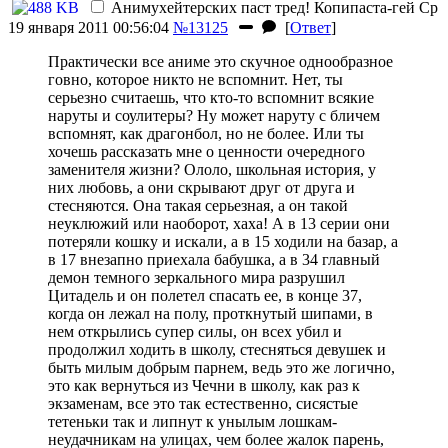
Анимухейтерских паст тред!
Копипаста-гей
Ср
19 января 2011 00:56:04
№13125
[
Ответ
]
Практически все аниме это скучное однообразное
говно, которое никто не вспомнит. Нет, ты
серьезно считаешь, что кто-то вспомнит всякие
наруты и соулитеры? Ну может наруту с бличем
вспомнят, как драгонбол, но не более. Или ты
хочешь рассказать мне о ценности очередного
заменителя жизни? Ололо, школьная история, у
них любовь, а они скрывают друг от друга и
стесняются. Она такая серьезная, а он такой
неуклюжий или наоборот, хаха! А в 13 серии они
потеряли кошку и искали, а в 15 ходили на базар, а
в 17 внезапно приехала бабушка, а в 34 главный
демон темного зеркального мира разрушил
Цитадель и он полетел спасать ее, в конце 37,
когда он лежал на полу, проткнутый шипами, в
нем открылись супер силы, он всех убил и
продолжил ходить в школу, стесняться девушек и
быть милым добрым парнем, ведь это же логично,
это как вернуться из Чечни в школу, как раз к
экзаменам, все это так естественно, сисястые
тетеньки так и липнут к унылым лошкам-
неудачникам на улицах, чем более жалок парень,