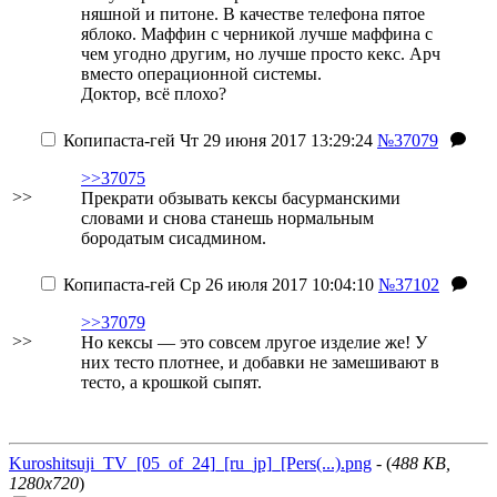
няшной и питоне. В качестве телефона пятое
яблоко. Маффин с черникой лучше маффина с
чем угодно другим, но лучше просто кекс. Арч
вместо операционной системы.
Доктор, всё плохо?
Копипаста-гей
Чт 29 июня 2017 13:29:24
№37079
>>37075
>>
Прекрати обзывать кексы басурманскими
словами и снова станешь нормальным
бородатым сисадмином.
Копипаста-гей
Ср 26 июля 2017 10:04:10
№37102
>>37079
>>
Но кексы — это совсем лругое изделие же! У
них тесто плотнее, и добавки не замешивают в
тесто, а крошкой сыпят.
Kuroshitsuji_TV_[05_of_24]_[ru_jp]_[Pers(...).png
- (
488 KB,
1280x720
)