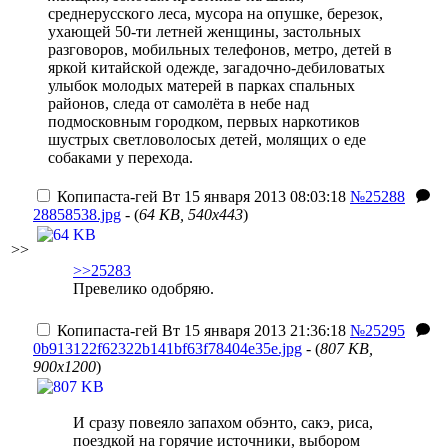
среднерусского леса, мусора на опушке, березок,
ухающей 50-ти летней женщины, застольных
разговоров, мобильных телефонов, метро, детей в
яркой китайской одежде, загадочно-дебиловатых
улыбок молодых матерей в парках спальных
районов, следа от самолёта в небе над
подмосковным городком, первых наркотиков
шустрых светловолосых детей, молящих о еде
собаками у перехода.
Копипаста-гей
Вт 15 января 2013 08:03:18
№25288
28858538.jpg
- (
64 KB, 540x443
)
>>
>>25283
Превелико одобряю.
Копипаста-гей
Вт 15 января 2013 21:36:18
№25295
0b913122f62322b141bf63f78404e35e.jpg
- (
807 KB,
900x1200
)
И сразу повеяло запахом обэнто, сакэ, риса,
поездкой на горячие источники, выбором