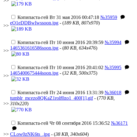
>>
Копипаста-гей
Вт 31 мая 2016 00:47:18
№35959
eO1eDDBwIwssoon.jpg
- (
189 KB, 807x970
)
>>
Копипаста-гей
Пт 10 июня 2016 20:39:59
№35994
1465361616586soon.jpg
- (
80 KB, 634x476
)
>>
Копипаста-гей
Пт 10 июня 2016 20:41:02
№35995
1465400675444soon.jpg
- (
32 KB, 500x375
)
>>
Копипаста-гей
Пт 24 июня 2016 13:31:39
№36018
tumblr_mcezo8QKaZ1rolf0zo1_400[1].gif
- (
770 KB,
>>
310x220
)
Копипаста-гей
Чт 08 сентября 2016 15:36:52
№36171
>>
CLow0zNK6ts_.jpg
- (
38 KB, 340x604
)