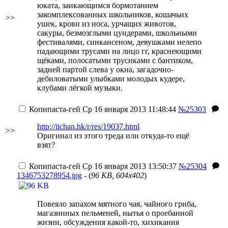
юката, заикающимся бормотанием
закомплексованных школьников, кошачьих
>>
ушек, крови из носа, урчащих животов,
сакуры, безмозглыми цундерами, школьными
фестивалями, синкансеном, девушками нелепо
падающими трусами на лицо гг, краснеющими
щёками, полосатыми трусиками с бантиком,
задней партой слева у окна, загадочно-
дебиловатыми улыбками молодых кудере,
клубами лёгкой музыки.
Копипаста-гей
Ср 16 января 2013 11:48:44
№25303
http://iichan.hk/r/res/19037.html
>>
Оригинал из этого треда или откуда-то ещё
взят?
Копипаста-гей
Ср 16 января 2013 13:50:37
№25304
1346753278954.jpg
- (
96 KB, 604x402
)
Повеяло запахом мятного чая, чайного гриба,
магазинных пельменей, нытья о проебанной
жизни, обсуждения какой-то, хихикания