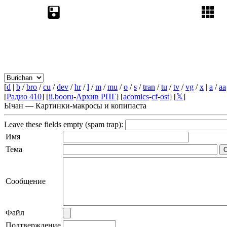
[
d
|
b
/
bro
/
cu
/
dev
/
hr
/
l
/
m
/
mu
/
o
/
s
/
tran
/
tu
/
tv
/
vg
/
x
|
a
/
aa
[
Радио 410
] [
ii.booru
-
Архив РПГ
] [
acomics
-
cf
-
ost
] [
𝕏
]
Ычан — Картинки-макросы и копипаста
Leave these fields empty (spam trap):
Имя
Тема
Сообщение
Файл
Подтверждение