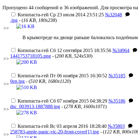
Пропущено 44 сообщений и 36 изображений. Для просмотра на
Копипаста-гей
Ср 23 июля 2014 23:51:25
№32048
.jpg
- (
16 KB, 180x238
)
>>
В крымотреде на двоще раньше баловались подобным
Копипаста-гей
Сб 12 сентября 2015 18:35:56
№34964
1441753718105.png
- (
200 KB, 524x530
)
>>
Копипаста-гей
Пт 06 ноября 2015 16:30:52
№35185
0en.jpg
- (
510 KB, 1680x1120
)
>>
Копипаста-гей
Сб 07 ноября 2015 04:38:29
№35186
dsc_003913-1887888.jpg
- (
278 KB, 1600x1071
)
>>
Копипаста-гей
Вс 03 апреля 2016 18:28:40
№35803
258783-apple-panic-vic-20-front-cover[1].jpg
- (
122 KB, 800x10
>>