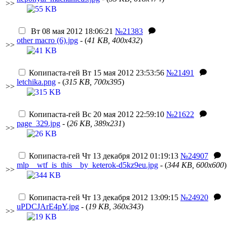
>>
Вт 08 мая 2012 18:06:21
№21383
other macro (6).jpg
- (
41 KB, 400x432
)
>>
Копипаста-гей
Вт 15 мая 2012 23:53:56
№21491
letchika.png
- (
315 KB, 700x395
)
>>
Копипаста-гей
Вс 20 мая 2012 22:59:10
№21622
page_329.jpg
- (
26 KB, 389x231
)
>>
Копипаста-гей
Чт 13 декабря 2012 01:19:13
№24907
mlp__wtf_is_this__by_keterok-d5kz9eu.jpg
- (
344 KB, 600x600
)
>>
Копипаста-гей
Чт 13 декабря 2012 13:09:15
№24920
uPDCJArE4pY.jpg
- (
19 KB, 360x343
)
>>