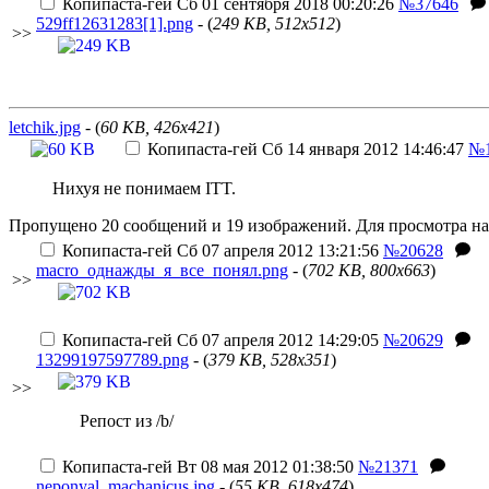
Копипаста-гей
Сб 01 сентября 2018 00:20:26
№37646
529ff12631283[1].png
- (
249 KB, 512x512
)
>>
letchik.jpg
- (
60 KB, 426x421
)
Копипаста-гей
Сб 14 января 2012 14:46:47
№1
Нихуя не понимаем ITT.
Пропущено 20 сообщений и 19 изображений. Для просмотра на
Копипаста-гей
Сб 07 апреля 2012 13:21:56
№20628
macro_однажды_я_все_понял.png
- (
702 KB, 800x663
)
>>
Копипаста-гей
Сб 07 апреля 2012 14:29:05
№20629
13299197597789.png
- (
379 KB, 528x351
)
>>
Репост из /b/
Копипаста-гей
Вт 08 мая 2012 01:38:50
№21371
neponyal_machanicus.jpg
- (
55 KB, 618x474
)