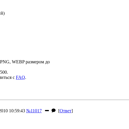
ий)
 PNG, WEBP размером до
500.
миться с
FAQ
.
010 10:59:43
№11017
[
Ответ
]