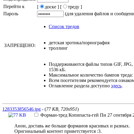
Перейти к
[
доске ]
[
треду ]
Пароль
(для удаления файлов и сообщен
Список тредов
детская эротика/порнография
ЗАПРЕЩЕНО:
троллинг
Поддерживаются файлы типов GIF, JPG,
1536 кБ.
Максимальное количество бампов треда: 
Всем посетителям рекомендуется ознако
Оглавление раздела доступно
здесь
.
1283353856546.jpg
- (
77 KB, 720x951
)
Форман-тред
Копипаста-гей
Пн 27 сентября 2
Анон, доставь же больше форманов красивых и разных.
Оригинальный контент приветствуется
:3
.