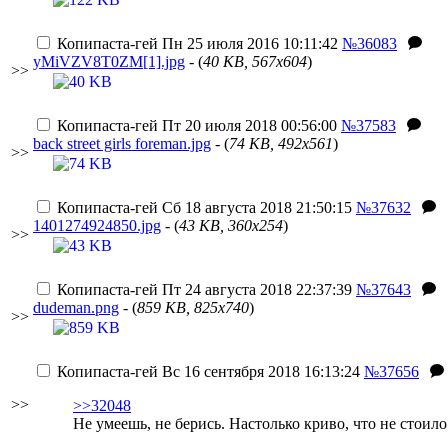
Копипаста-гей
Пн 25 июля 2016 10:11:42
№36083
yMiVZV8T0ZM[1].jpg
- (
40 KB, 567x604
)
>>
Копипаста-гей
Пт 20 июля 2018 00:56:00
№37583
back street girls foreman.jpg
- (
74 KB, 492x561
)
>>
Копипаста-гей
Сб 18 августа 2018 21:50:15
№37632
1401274924850.jpg
- (
43 KB, 360x254
)
>>
Копипаста-гей
Пт 24 августа 2018 22:37:39
№37643
dudeman.png
- (
859 KB, 825x740
)
>>
Копипаста-гей
Вс 16 сентября 2018 16:13:24
№37656
>>
>>32048
Не умеешь, не берись. Настолько криво, что не стоило