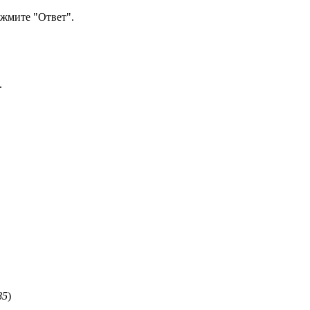
жмите "Ответ".
.
85
)