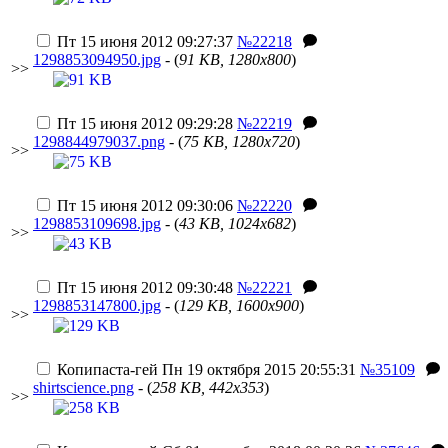
Пт 15 июня 2012 09:27:37
№22218
1298853094950.jpg
- (
91 KB, 1280x800
)
>>
Пт 15 июня 2012 09:29:28
№22219
1298844979037.png
- (
75 KB, 1280x720
)
>>
Пт 15 июня 2012 09:30:06
№22220
1298853109698.jpg
- (
43 KB, 1024x682
)
>>
Пт 15 июня 2012 09:30:48
№22221
1298853147800.jpg
- (
129 KB, 1600x900
)
>>
Копипаста-гей
Пн 19 октября 2015 20:55:31
№35109
shirtscience.png
- (
258 KB, 442x353
)
>>