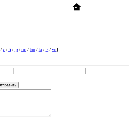
/
c
/
fi
/
jp
/
rm
/
tan
/
to
/
ts
/
vn
]