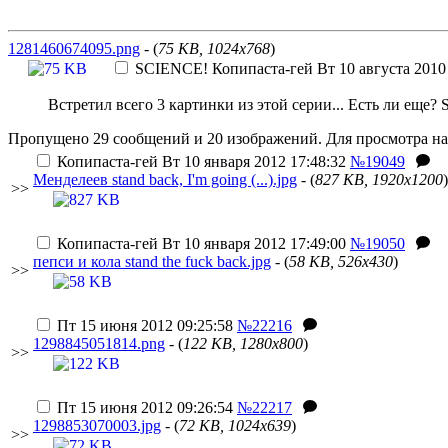
1281460674095.png
- (
75 KB, 1024x768
)
SCIENCE!
Копипаста-гей
Вт 10 августа 2010
Встретил всего 3 картинки из этой серии... Есть ли еще? S
Пропущено 29 сообщений и 20 изображений. Для просмотра на
Копипаста-гей
Вт 10 января 2012 17:48:32
№19049
Менделеев stand back, I'm going (...).jpg
- (
827 KB, 1920x1200
)
>>
Копипаста-гей
Вт 10 января 2012 17:49:00
№19050
пепси и кола stand the fuck back.jpg
- (
58 KB, 526x430
)
>>
Пт 15 июня 2012 09:25:58
№22216
1298845051814.png
- (
122 KB, 1280x800
)
>>
Пт 15 июня 2012 09:26:54
№22217
1298853070003.jpg
- (
72 KB, 1024x639
)
>>