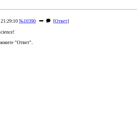
 21:29:10
№10390
[
Ответ
]
cience!
жмите "Ответ".