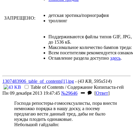
детская эротика/порнография
ЗАПРЕЩЕНО:
троллинг
Поддерживаются файлы типов GIF, JPG
до 1536 кБ.
Максимальное количество бампов треда: 
Всем посетителям рекомендуется ознако
Оглавление раздела доступно
здесь
.
1307483906_table_of_contents[1].jpg
- (
43 KB, 595x514
)
Table of Contents / Содержание
Копипаста-гей
Пн 09 декабря 2013 19:47:45
№29646
[
Ответ
]
Господа репостеры-гомосексуалисты, пора внести
немножко порядка в нашу доску, а посему
предлагаю вести данный тред, дабы не было
нужды плодить одинаковые.
Небольшой гайдлайн: