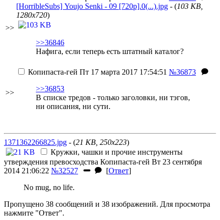
[HorribleSubs] Youjo Senki - 09 [720p].0(...).jpg
- (
103 KB,
1280x720
)
>>
>>36846
Нафига, если теперь есть штатный каталог?
Копипаста-гей
Пт 17 марта 2017 17:54:51
№36873
>>36853
>>
В списке тредов - только заголовки, ни тэгов,
ни описания, ни сути.
1371362266825.jpg
- (
21 KB, 250x223
)
Кружки, чашки и прочие инструменты
утверждения превосходства
Копипаста-гей
Вт 23 сентября
2014 21:06:22
№32527
[
Ответ
]
No mug, no life.
Пропущено 38 сообщений и 38 изображений. Для просмотра
нажмите "Ответ".