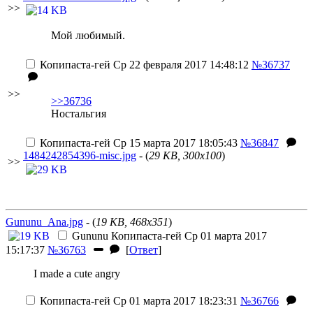
>>
Мой любимый.
Копипаста-гей
Ср 22 февраля 2017 14:48:12
№36737
>>
>>36736
Ностальгия
Копипаста-гей
Ср 15 марта 2017 18:05:43
№36847
1484242854396-misc.jpg
- (
29 KB, 300x100
)
>>
Gununu_Ana.jpg
- (
19 KB, 468x351
)
Gununu
Копипаста-гей
Ср 01 марта 2017
15:17:37
№36763
[
Ответ
]
I made a cute angry
Копипаста-гей
Ср 01 марта 2017 18:23:31
№36766