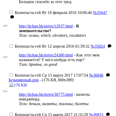
Большое спасибо за этот тред.
Копипаста-гей
Вт 16 февраля 2016 10:06:46
№35647
>>
http://iichan.hk/m/res/12937.html
-
В
замешательстве?
Теги: осака, which, elevators, escalators
Копипаста-гей
Вт 12 апреля 2016 01:39:32
№35824
http://iichan.hk/m/res/24380.html
- Как этот мем
>>
называется? У кого-нибудь есть еще?
Тэги: бритье, so good
Копипаста-гей
Ср 15 марта 2017 17:07:54
№36846
Безымянный.png
- (
176 KB, 800x389
)
>>
http://iichan.hk/m/res/36775.html
- валюты
имиджборд
Теги: деньги, валюты, талоны, билеты
Копипаста-гей
Ср 15 марта 2017 21:32:29
№36853