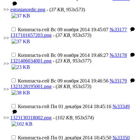
>>
estonianordic.png
- (
37 KB, 953x573
)
Копипаста-гей
Вс 09 ноября 2014 19:45:07
№33177
1317101657203.png
- (
37 KB, 953x573
)
>>
Копипаста-гей
Вс 09 ноября 2014 19:46:27
№33178
1321406034001.png
- (
23 KB, 953x577
)
>>
Копипаста-гей
Вс 09 ноября 2014 19:46:56
№33179
1323128195001.png
- (
38 KB, 953x573
)
>>
Копипаста-гей
Пн 01 декабря 2014 18:45:16
№33349
>>
1323130318002.png
- (
102 KB, 953x574
)
Копипаста-гей
Пн 01 декабря 2014 18:45:50
№33350