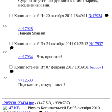
Судя по отсутствию русского в комментариях,
неоценённый вин.
Копипаста-гей
Чт 20 октября 2011 18:49:11
№17934
>>
>>17928
Hairegu Shaissu!
Копипаста-гей
Пт 21 октября 2011 01:25:13
№17937
>>
>>17934
Что, простите?
Копипаста-гей
Вт 07 февраля 2017 10:39:31
№36671
>>
>>12533
Подскажите, откуда пикча?
1285938123434.jpg
- (
147 KB, 1038x787
)
Physics
Копипаста-гей
Вт 05 октября 2010