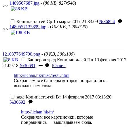
1489567687.jpg
- (
86 KB, 827x546
)
>>
Копипаста-гей
Ср 15 марта 2017 21:33:09
№36854
1489557135899.jpg
- (
108 KB, 1280x720
)
>>
1210377649700.png
- (
8 KB, 300x100
)
Баннеров тред
Копипаста-гей
Пн 13 февраля 2017
21:09:18
№36691
[
Ответ
]
http://iichan.hk/misc/res/1.html
Сохраняем все баннеры которые понравились -
выкладываем сюда.
sage
Копипаста-гей
Вт 14 февраля 2017 03:13:20
№36692
http://iichan.hk/m/
Сохраняем все картиночки, которые
понравились — выкладываем сюда.