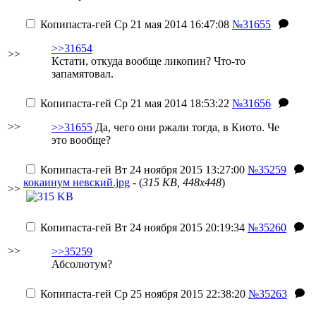
Копипаста-гей
Ср 21 мая 2014 16:47:08
№31655
>>31654
>>
Кстати, откуда вообще ликопин? Что-то
запамятовал.
Копипаста-гей
Ср 21 мая 2014 18:53:22
№31656
>>
>>31655
Да, чего они ржали тогда, в Киото. Че
это вообще?
Копипаста-гей
Вт 24 ноября 2015 13:27:00
№35259
кокаинум невский.jpg
- (
315 KB, 448x448
)
>>
Копипаста-гей
Вт 24 ноября 2015 20:19:34
№35260
>>
>>35259
Абсолютум?
Копипаста-гей
Ср 25 ноября 2015 22:38:20
№35263