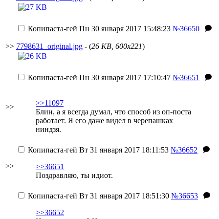
Копипаста-гей
Пн 30 января 2017 15:48:23
№36650
>>
7798631_original.jpg
- (
26 KB, 600x221
)
Копипаста-гей
Пн 30 января 2017 17:10:47
№36651
>>11097
>>
Блин, а я всегда думал, что способ из оп-поста
работает. Я его даже видел в черепашках
ниндзя.
Копипаста-гей
Вт 31 января 2017 18:11:53
№36652
>>
>>36651
Поздравляю, ты идиот.
Копипаста-гей
Вт 31 января 2017 18:51:30
№36653
>>36652