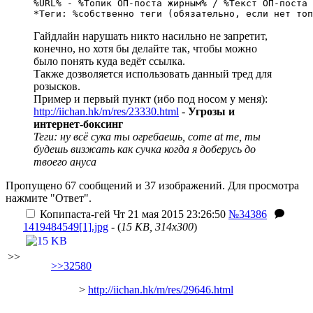
%URL% - %Топик ОП-поста жирным% / %Текст ОП-поста 
*Теги: %собственно теги (обязательно, если нет топ
Гайдлайн нарушать никто насильно не запретит,
конечно, но хотя бы делайте так, чтобы можно
было понять куда ведёт ссылка.
Также дозволяется использовать данный тред для
розысков.
Пример и первый пункт (ибо под носом у меня):
http://iichan.hk/m/res/23330.html
-
Угрозы и
интернет-боксинг
Теги: ну всё сука ты огребаешь, come at me, ты
будешь визжать как сучка когда я доберусь до
твоего ануса
Пропущено 67 сообщений и 37 изображений. Для просмотра
нажмите "Ответ".
Копипаста-гей
Чт 21 мая 2015 23:26:50
№34386
1419484549[1].jpg
- (
15 KB, 314x300
)
>>
>>32580
>
http://iichan.hk/m/res/29646.html