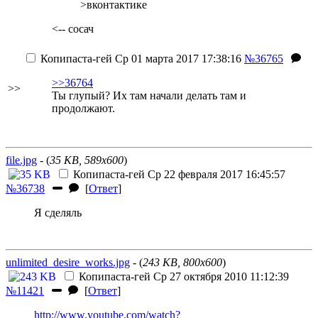
>вконтактике
<-- сосач
Копипаста-гей
Ср 01 марта 2017 17:38:16
№36765
>>36764
>>
Ты глупый? Их там начали делать там и
продолжают.
file.jpg
- (
35 KB, 589x600
)
Копипаста-гей
Ср 22 февраля 2017 16:45:57
№36738
[
Ответ
]
Я сделяль
unlimited_desire_works.jpg
- (
243 KB, 800x600
)
Копипаста-гей
Ср 27 октября 2010 11:12:39
№11421
[
Ответ
]
http://www.youtube.com/watch?