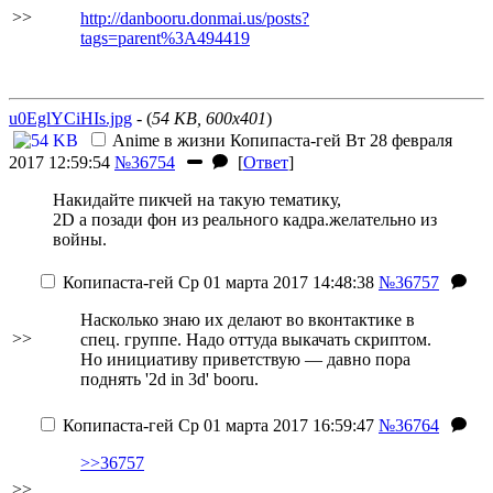
>>
http://danbooru.donmai.us/posts?
tags=parent%3A494419
u0EglYCiHIs.jpg
- (
54 KB, 600x401
)
Anime в жизни
Копипаста-гей
Вт 28 февраля
2017 12:59:54
№36754
[
Ответ
]
Накидайте пикчей на такую тематику,
2D а позади фон из реального кадра.желательно из
войны.
Копипаста-гей
Ср 01 марта 2017 14:48:38
№36757
Насколько знаю их делают во вконтактике в
>>
спец. группе. Надо оттуда выкачать скриптом.
Но инициативу приветствую — давно пора
поднять '2d in 3d' booru.
Копипаста-гей
Ср 01 марта 2017 16:59:47
№36764
>>36757
>>