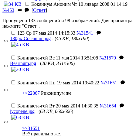
Кокаинум
Аноним
Чт 10 января 2008 01:14:19
№453
[
Ответ
]
Пропущено 133 сообщений и 98 изображений. Для просмотра
нажмите "Ответ".
123
Ср 07 мая 2014 14:15:33
№31541
180px-Cocainum.jpg
- (
45 KB, 180x190
)
>>
Копипаста-гей
Вс 11 мая 2014 13:51:08
№31579
Bearinum.jpg
- (
20 KB, 331x306
)
>>
Копипаста-гей
Пн 19 мая 2014 19:40:22
№31651
>>
>>22867
Риконипум же.
Копипаста-гей
Вт 20 мая 2014 14:30:35
№31654
lycopene.jpg
- (
63 KB, 666x666
)
>>
>>31651
Всё правильно же.