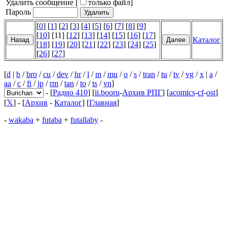
Удалить сообщение [
только файл
]
Пароль
[
0
] [
1
] [
2
] [
3
] [
4
] [
5
] [
6
] [
7
] [
8
] [
9
]
[
10
] [11] [
12
] [
13
] [
14
] [
15
] [
16
] [
17
]
Каталог
[
18
] [
19
] [
20
] [
21
] [
22
] [
23
] [
24
] [
25
]
[
26
] [
27
]
[
d
|
b
/
bro
/
cu
/
dev
/
hr
/
l
/
m
/
mu
/
o
/
s
/
tran
/
tu
/
tv
/
vg
/
x
|
a
/
aa
/
c
/
fi
/
jp
/
rm
/
tan
/
to
/
ts
/
vn
]
- [
Радио 410
] [
ii.booru
-
Архив РПГ
] [
acomics
-
cf
-
ost
]
[
𝕏
] - [
Архив
-
Каталог
] [
Главная
]
-
wakaba
+
futaba
+
futallaby
-