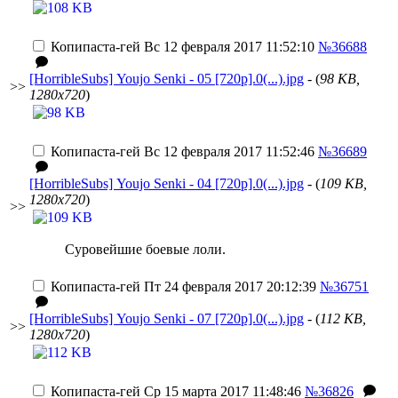
Копипаста-гей
Вс 12 февраля 2017 11:52:10
№36688
[HorribleSubs] Youjo Senki - 05 [720p].0(...).jpg
- (
98 KB,
>>
1280x720
)
Копипаста-гей
Вс 12 февраля 2017 11:52:46
№36689
[HorribleSubs] Youjo Senki - 04 [720p].0(...).jpg
- (
109 KB,
1280x720
)
>>
Суровейшие боевые лоли.
Копипаста-гей
Пт 24 февраля 2017 20:12:39
№36751
[HorribleSubs] Youjo Senki - 07 [720p].0(...).jpg
- (
112 KB,
>>
1280x720
)
Копипаста-гей
Ср 15 марта 2017 11:48:46
№36826