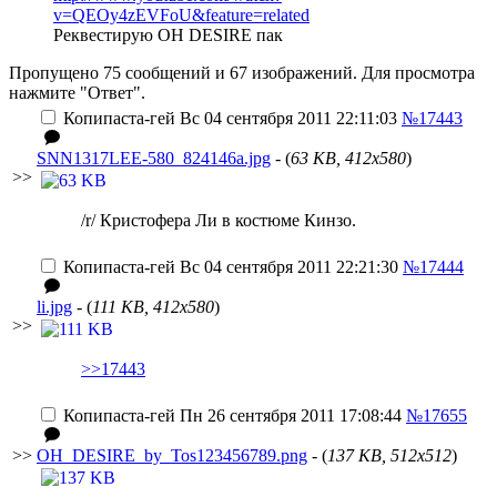
v=QEOy4zEVFoU&feature=related
Реквестирую OH DESIRE пак
Пропущено 75 сообщений и 67 изображений. Для просмотра
нажмите "Ответ".
Копипаста-гей
Вс 04 сентября 2011 22:11:03
№17443
SNN1317LEE-580_824146a.jpg
- (
63 KB, 412x580
)
>>
/r/ Кристофера Ли в костюме Кинзо.
Копипаста-гей
Вс 04 сентября 2011 22:21:30
№17444
li.jpg
- (
111 KB, 412x580
)
>>
>>17443
Копипаста-гей
Пн 26 сентября 2011 17:08:44
№17655
>>
OH_DESIRE_by_Tos123456789.png
- (
137 KB, 512x512
)