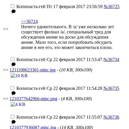
Копипаста-гей
Пт 17 февраля 2017 23:56:59
№36725
>>36724
Ничего удивительного. В /a/ уже несколько лет
>>
существует филиал /a/, специальный тред для
обсуждения аниме на доске для обсуждения
аниме. Мало того, если попробовать обсудить
аниме в нее его, это может закончиться плохо.
Копипаста-гей
Ср 22 февраля 2017 11:53:47
№36734
>>
1211108623301-misc.jpg
- (
10 KB, 300x100
)
Копипаста-гей
Ср 22 февраля 2017 11:54:28
№36735
>>
1210377642966-misc.png
- (
4 KB, 300x100
)
Копипаста-гей
Ср 22 февраля 2017 11:55:07
№36736
1210377936087-misc.jpg
- (
14 KB, 300x100
)