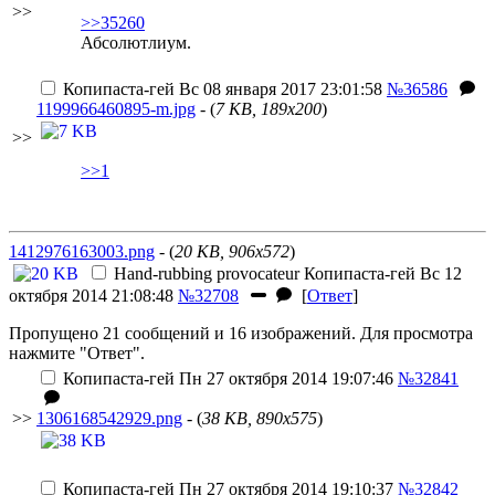
>>
>>35260
Абсолютлиум.
Копипаста-гей
Вс 08 января 2017 23:01:58
№36586
1199966460895-m.jpg
- (
7 KB, 189x200
)
>>
>>1
1412976163003.png
- (
20 KB, 906x572
)
Hand-rubbing provocateur
Копипаста-гей
Вс 12
октября 2014 21:08:48
№32708
[
Ответ
]
Пропущено 21 сообщений и 16 изображений. Для просмотра
нажмите "Ответ".
Копипаста-гей
Пн 27 октября 2014 19:07:46
№32841
>>
1306168542929.png
- (
38 KB, 890x575
)
Копипаста-гей
Пн 27 октября 2014 19:10:37
№32842