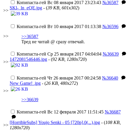
Копипаста-гей
Вс 08 января 2017 23:23:43
№36587
SKl-_ln_eQE.jpg
- (
39 KB, 601x302
)
>>
Копипаста-гей
Вт 10 января 2017 01:13:38
№36596
>>
>>36587
Тред не читай @ сразу отвечай.
Копипаста-гей
Ср 25 января 2017 04:04:04
№36639
1472081546446.jpg
- (
92 KB, 1280x720
)
>>
Копипаста-гей
Чт 26 января 2017 00:24:58
№36640
New Game! .jpg
- (
26 KB, 480x272
)
>>
>>36639
Копипаста-гей
Вс 12 февраля 2017 11:51:45
№36687
[HorribleSubs] Youjo Senki - 05 [720p].0(...).jpg
- (
108 KB,
>>
1280x720
)