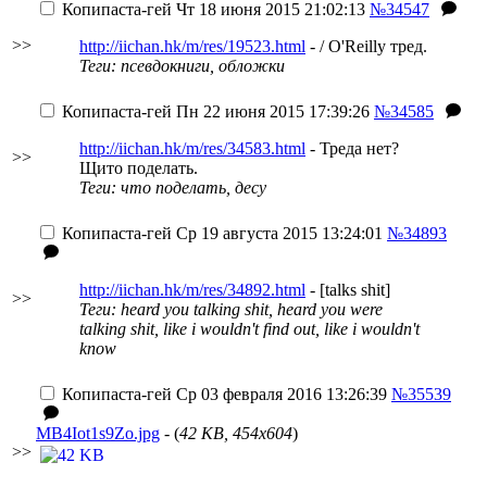
Копипаста-гей
Чт 18 июня 2015 21:02:13
№34547
>>
http://iichan.hk/m/res/19523.html
- / O'Reilly тред.
Теги: псевдокниги, обложки
Копипаста-гей
Пн 22 июня 2015 17:39:26
№34585
http://iichan.hk/m/res/34583.html
- Треда нет?
>>
Щито поделать.
Теги: что поделать, десу
Копипаста-гей
Ср 19 августа 2015 13:24:01
№34893
http://iichan.hk/m/res/34892.html
- [talks shit]
>>
Теги: heard you talking shit, heard you were
talking shit, like i wouldn't find out, like i wouldn't
know
Копипаста-гей
Ср 03 февраля 2016 13:26:39
№35539
MB4Iot1s9Zo.jpg
- (
42 KB, 454x604
)
>>