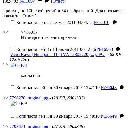
13:24:03
№11097
[
Ответ
]
Пропущено 100 сообщений и 54 изображений. Для просмотра
нажмите "Ответ".
Копипаста-гей
Пт 13 мая 2011 03:04:15
№16019
>>
>>16017
Из энергии течения времени.
Копипаста-гей
Вт 14 июня 2011 00:12:36
№16508
[Zero-Raws] Nichijou - 11 (TVA 1280x720 (...).JPG
- (
68 KB,
1280x720
)
>>
капча dron
Копипаста-гей
Пн 30 января 2017 15:47:19
№36648
>>
7798270_original.jpg
- (
29 KB, 600x331
)
Копипаста-гей
Пн 30 января 2017 15:48:10
№36649
>>
7798471_original.jpg
- (
27 KB, 600x348
)