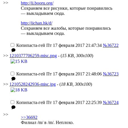
>>
http://ii.booru.org/
Сохраняем все рисунки, которые понравились
— выкладываем сюда.
http://iichan.hk/d/
Сохраняем все жалобы, которые понравились
— выкладываем сюда.
Копипаста-гей
Пт 17 февраля 2017 21:47:34
№36722
>>
1210377706259-misc.png
- (
15 KB, 300x100
)
Копипаста-гей
Пт 17 февраля 2017 21:48:06
№36723
>>
1210528242936-misc.jpg
- (
18 KB, 300x100
)
Копипаста-гей
Пт 17 февраля 2017 22:25:39
№36724
>>
>>36692
Филиал /m/ в /m/. Неплохо.