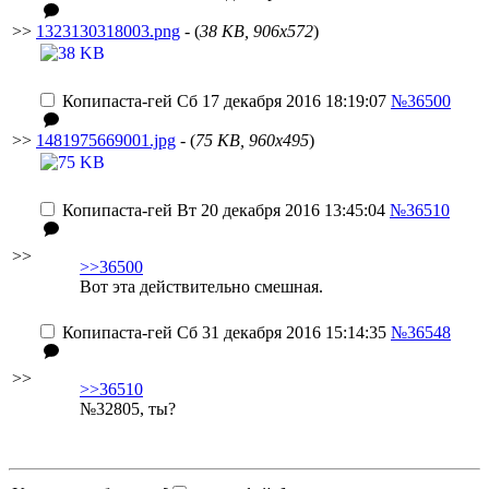
>>
1323130318003.png
- (
38 KB, 906x572
)
Копипаста-гей
Сб 17 декабря 2016 18:19:07
№36500
>>
1481975669001.jpg
- (
75 KB, 960x495
)
Копипаста-гей
Вт 20 декабря 2016 13:45:04
№36510
>>
>>36500
Вот эта действительно смешная.
Копипаста-гей
Сб 31 декабря 2016 15:14:35
№36548
>>
>>36510
№32805, ты?