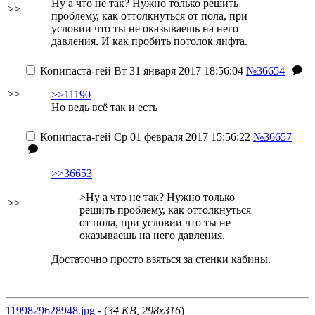
Ну а что не так? Нужно только решить
>>
проблему, как оттолкнуться от пола, при
условии что ты не оказываешь на него
давления. И как пробить потолок лифта.
Копипаста-гей
Вт 31 января 2017 18:56:04
№36654
>>
>>11190
Но ведь всё так и есть
Копипаста-гей
Ср 01 февраля 2017 15:56:22
№36657
>>36653
>Ну а что не так? Нужно только
>>
решить проблему, как оттолкнуться
от пола, при условии что ты не
оказываешь на него давления.
Достаточно просто взяться за стенки кабины.
1199829628948.jpg
- (
34 KB, 298x316
)