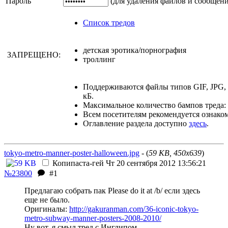
Пароль
(для удаления файлов и сообщен
Список тредов
детская эротика/порнография
ЗАПРЕЩЕНО:
троллинг
Поддерживаются файлы типов GIF, JPG,
кБ.
Максимальное количество бампов треда: 
Всем посетителям рекомендуется ознако
Оглавление раздела доступно
здесь
.
tokyo-metro-manner-poster-halloween.jpg
- (
59 KB, 450x639
)
Копипаста-гей
Чт 20 сентября 2012 13:56:21
№23800
#1
Предлагаю собрать пак Please do it at /b/ если здесь
еще не было.
Оригиналы:
http://gakuranman.com/36-iconic-tokyo-
metro-subway-manner-posters-2008-2010/
Ну вот, я смыл тред с Инглипом