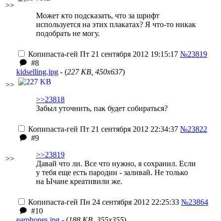
>>
Может кто подсказать, что за шрифт
используется на этих плакатах? Я что-то никак
подобрать не могу.
Копипаста-гей
Пт 21 сентября 2012 19:15:17
№23819
#8
kidselling.jpg
- (
227 KB, 450x637
)
>>
>>23818
Забыл уточнить, пак будет собираться?
Копипаста-гей
Пт 21 сентября 2012 22:34:37
№23822
#9
>>23819
>>
Давай что ли. Все что нужно, я сохранил. Если
у тебя еще есть пародии - заливай. Не только
на Ычане креативили же.
Копипаста-гей
Пн 24 сентября 2012 22:25:33
№23864
#10
earphones.jpg
- (
188 KB, 355x355
)