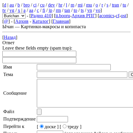
[
d
|
au
/
b
/
bro
/
ci
/
cu
/
dev
/
hr
/
l
/
m
/
mi
/
mu
/
o
/
r
/
s
/
tran
/
tu
/
tv
/
vg
/
x
|
a
/
aa
/
c
/
fi
/
jp
/
rm
/
tan
/
to
/
ts
/
vn
/
vo
]
- [
Радио 410
] [
ii.booru
-
Архив РПГ
] [
acomics
-
cf
-
ost
]
[
@
] - [
Архив
-
Каталог
] [
Главная
]
Ычан — Картинки-макросы и копипаста
[
Назад
]
Ответ
Leave these fields empty (spam trap):
Имя
Тема
Сообщение
Файл
Подтверждение
Перейти к
[
доске ]
[
треду ]