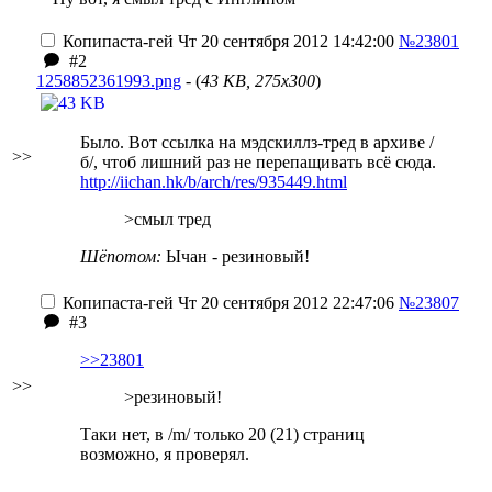
Копипаста-гей
Чт 20 сентября 2012 14:42:00
№23801
#2
1258852361993.png
- (
43 KB, 275x300
)
Было. Вот ссылка на мэдскиллз-тред в архиве /
>>
б/, чтоб лишний раз не перепащивать всё сюда.
http://iichan.hk/b/arch/res/935449.html
>
смыл тред
Шёпотом:
Ычан - резиновый!
Копипаста-гей
Чт 20 сентября 2012 22:47:06
№23807
#3
>>23801
>>
>резиновый!
Таки нет, в /m/ только 20 (21) страниц
возможно, я проверял.