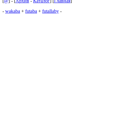
[
@
] - [
Архив
-
Каталог
] [
Главная
]
-
wakaba
+
futaba
+
futallaby
-