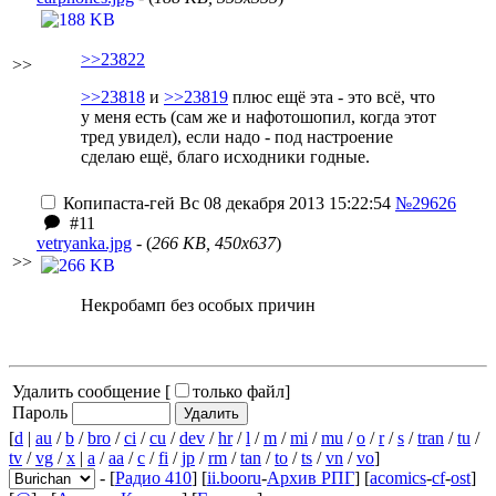
>>23822
>>
>>23818
и
>>23819
плюс ещё эта - это всё, что
у меня есть (сам же и нафотошопил, когда этот
тред увидел), если надо - под настроение
сделаю ещё, благо исходники годные.
Копипаста-гей
Вс 08 декабря 2013 15:22:54
№29626
#11
vetryanka.jpg
- (
266 KB, 450x637
)
>>
Некробамп без особых причин
Удалить сообщение [
только файл
]
Пароль
[
d
|
au
/
b
/
bro
/
ci
/
cu
/
dev
/
hr
/
l
/
m
/
mi
/
mu
/
o
/
r
/
s
/
tran
/
tu
/
tv
/
vg
/
x
|
a
/
aa
/
c
/
fi
/
jp
/
rm
/
tan
/
to
/
ts
/
vn
/
vo
]
- [
Радио 410
] [
ii.booru
-
Архив РПГ
] [
acomics
-
cf
-
ost
]