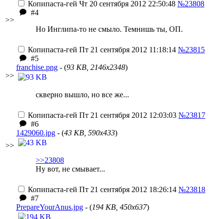
Копипаста-гей
Чт 20 сентября 2012 22:50:48
№23808
#4
>>
Но Инглипа-то не смыло. Темнишь ты, ОП.
Копипаста-гей
Пт 21 сентября 2012 11:18:14
№23815
#5
franchise.png
- (
93 KB, 2146x2348
)
>>
скверно вышло, но все же...
Копипаста-гей
Пт 21 сентября 2012 12:03:03
№23817
#6
1429060.jpg
- (
43 KB, 590x433
)
>>
>>23808
Ну вот, не смывает...
Копипаста-гей
Пт 21 сентября 2012 18:26:14
№23818
#7
PrepareYourAnus.jpg
- (
194 KB, 450x637
)