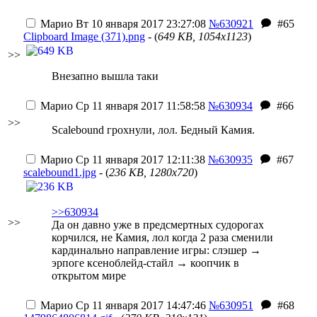
Марио
Вт 10 января 2017 23:27:08
№630921
#65
Clipboard Image (371).png
- (
649 KB, 1054x1123
)
>>
Внезапно вышла таки
Марио
Ср 11 января 2017 11:58:58
№630934
#66
>>
Scalebound грохнули, лол. Бедный Камия.
Марио
Ср 11 января 2017 12:11:38
№630935
#67
scalebound1.jpg
- (
236 KB, 1280x720
)
>>630934
>>
Да он давно уже в предсмертных судорогах
корчился,
не Камия, лол
когда 2 раза сменили
кардинально направление игры: слэшер →
эрпоге ксеноблейд-стайл → коопчик в
открытом мире
Марио
Ср 11 января 2017 14:47:46
№630951
#68