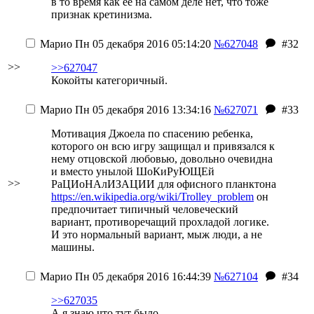
в то время как её на самом деле нет, что тоже
признак кретинизма.
Марио
Пн 05 декабря 2016 05:14:20
№627048
#32
>>
>>627047
Кокойты категоричный.
Марио
Пн 05 декабря 2016 13:34:16
№627071
#33
Мотивация Джоела по спасению ребенка,
которого он всю игру защищал и привязался к
нему отцовской любовью, довольно очевидна
и вместо унылой ШоКиРуЮЩЕй
>>
РаЦИоНАлИЗАЦИИ для офисного планктона
https://en.wikipedia.org/wiki/Trolley_problem
он
предпочитает типичный человеческий
вариант, противоречащий прохладой логике.
И это нормальный вариант, мыж люди, а не
машины.
Марио
Пн 05 декабря 2016 16:44:39
№627104
#34
>>627035
А я знаю что тут было.