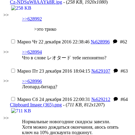
Cz-NDSuW8AAYk8R.jpg
- (
258 KB, 1920x1080
)
>>
>>628992
>это трико
Марио
Чт 22 декабря 2016 22:38:46
№628996
#62
>>
>>628994
Что в слове レオタード тебе непонятно?
Марио
Пт 23 декабря 2016 18:04:15
№629107
#63
>>
>>628996
Леопард-битард?
Марио
Сб 24 декабря 2016 22:00:31
№629212
#64
Clipboard Image (365).png
- (
711 KB, 812x1207
)
>>
Нормальные новогодние скидосы завезли.
Хотя можно дождаться окончания, авось опять
ключ на 10% дискаунта подкинут.