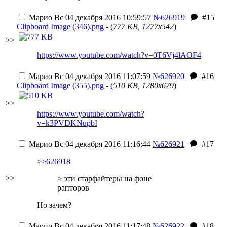
Марио
Вс 04 декабря 2016 10:59:57
№626919
#15
Clipboard Image (346).png
- (
777 KB, 1277x542
)
>>
https://www.youtube.com/watch?v=0T6Vj4lAOF4
Марио
Вс 04 декабря 2016 11:07:59
№626920
#16
Clipboard Image (355).png
- (
510 KB, 1280x679
)
>>
https://www.youtube.com/watch?
v=k3PVDKNupbI
Марио
Вс 04 декабря 2016 11:16:44
№626921
#17
>>626918
>>
> эти старфайтеры на фоне
рапторов
Но зачем?
Марио
Вс 04 декабря 2016 11:17:48
№626922
#18