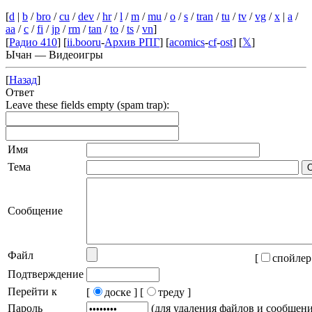
[
d
|
b
/
bro
/
cu
/
dev
/
hr
/
l
/
m
/
mu
/
o
/
s
/
tran
/
tu
/
tv
/
vg
/
x
|
a
/
aa
/
c
/
fi
/
jp
/
rm
/
tan
/
to
/
ts
/
vn
]
[
Радио 410
] [
ii.booru
-
Архив РПГ
] [
acomics
-
cf
-
ost
] [
𝕏
]
Ычан — Видеоигры
[
Назад
]
Ответ
Leave these fields empty (spam trap):
Имя
Тема
Сообщение
Файл
[
спойлер
Подтверждение
Перейти к
[
доске ]
[
треду ]
Пароль
(для удаления файлов и сообщен