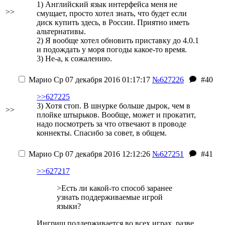
1) Английский язык интерфейса меня не
>>
смущает, просто хотел знать, что будет если
диск купить здесь, в России. Приятно иметь
альтернативы.
2) Я вообще хотел обновить приставку до 4.0.1
и подождать у моря погоды какое-то время.
3) Не-а, к сожалению.
Марио
Ср 07 декабря 2016 01:17:17
№627226
#40
>>627225
3) Хотя стоп. В шнурке больше дырок, чем в
>>
плойке штырьков. Вообще, может и прокатит,
надо посмотреть за что отвечают в проводе
коннекты. Спасибо за совет, в общем.
Марио
Ср 07 декабря 2016 12:12:26
№627251
#41
>>627217
>Есть ли какой-то способ заранее
узнать поддерживаемые игрой
языки?
Ингриш поддерживается во всех играх, разве