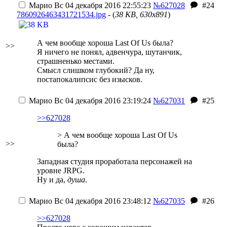
Марио
Вс 04 декабря 2016 22:55:23
№627028
#24
7860926463431721534.jpg
- (
38 KB, 630x891
)
А чем вообще хороша Last Of Us была?
>>
Я ничего не понял, адвенчура, шутанчик,
страшненько местами.
Смысл слишком глубокий? Да ну,
постапокалипсис без изысков.
Марио
Вс 04 декабря 2016 23:19:24
№627031
#25
>>627028
> А чем вообще хороша Last Of Us
>>
была?
Западная студия проработала персонажей на
уровне JRPG.
Ну и да,
душа
.
Марио
Вс 04 декабря 2016 23:48:12
№627035
#26
>>627028