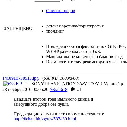
Список тредов
детская эротика/порнография
ЗАПРЕЩЕНО:
троллинг
Поддерживаются файлы типов GIF, JPG
WEBP размером до 5120 кБ.
Максимальное количество бампов треда: 
Всем посетителям рекомендуется ознако
1468910738513.jpg
- (
638 KB, 1600x900
)
SONY PLAYSTATION 3/4/VITA/VR
Марио
Ср
23 ноября 2016 00:05:29
№625618
#1
Двадцать второй тред мыльного кинца и
виабушного добра без души.
Предыдущие канули в лето кроме последнего:
http://iichan.hk/vg/res/587439.html