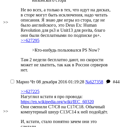
нихонского стора
Не во всех, а только в тех, что идут на дисках,
в сторе могут быть исключения, надо читать
описания. Я знаю две игры из стора, где не
>>
было английского, это Deus Ex: Human
Revolution для ps3 и Unit13 для psvita, благо
они были бесплатными по подписке ps+.
>>627295
>Кто-нибудь пользовался PS Now?
Там 2 недели бесплатно дают, но скорости
может не хватить, так как в России серверов
нет.
Марио
Чт 08 декабря 2016 01:19:28
№627358
#44
>>627225
Нагуглил кстати я про провода:
https://en.wikipedia.org/wiki/IEC_60320
Они сменили C7/C8 на C17/C18. Обычный
>>
компутерный шнур C13/C14 к ней подойдёт.
И, кстати, стало понятно зачем они это
сделали.