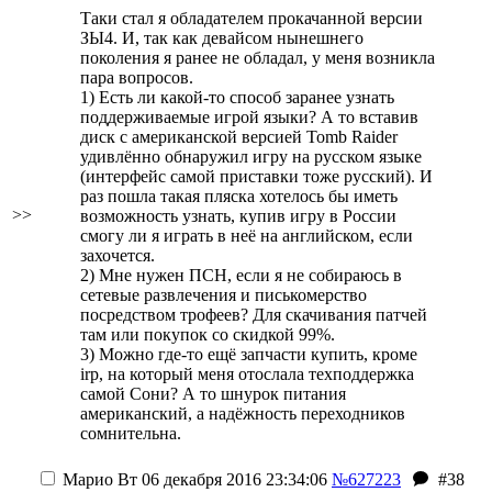
Таки стал я обладателем прокачанной версии
ЗЫ4. И, так как девайсом нынешнего
поколения я ранее не обладал, у меня возникла
пара вопросов.
1) Есть ли какой-то способ заранее узнать
поддерживаемые игрой языки? А то вставив
диск с американской версией Tomb Raider
удивлённо обнаружил игру на русском языке
(интерфейс самой приставки тоже русский). И
раз пошла такая пляска хотелось бы иметь
>>
возможность узнать, купив игру в России
смогу ли я играть в неё на английском, если
захочется.
2) Мне нужен ПСН, если я не собираюсь в
сетевые развлечения и писькомерство
посредством трофеев? Для скачивания патчей
там или покупок со скидкой 99%.
3) Можно где-то ещё запчасти купить, кроме
irp, на который меня отослала техподдержка
самой Сони? А то шнурок питания
американский, а надёжность переходников
сомнительна.
Марио
Вт 06 декабря 2016 23:34:06
№627223
#38