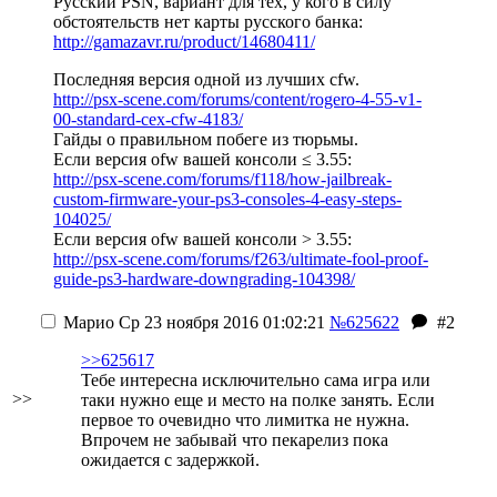
Русский PSN, вариант для тех, у кого в силу
обстоятельств нет карты русского банка:
http://gamazavr.ru/product/14680411/
Последняя версия одной из лучших cfw.
http://psx-scene.com/forums/content/rogero-4-55-v1-
00-standard-cex-cfw-4183/
Гайды о правильном побеге из тюрьмы.
Если версия ofw вашей консоли ≤ 3.55:
http://psx-scene.com/forums/f118/how-jailbreak-
custom-firmware-your-ps3-consoles-4-easy-steps-
104025/
Если версия ofw вашей консоли > 3.55:
http://psx-scene.com/forums/f263/ultimate-fool-proof-
guide-ps3-hardware-downgrading-104398/
Марио
Ср 23 ноября 2016 01:02:21
№625622
#2
>>625617
Тебе интересна исключительно сама игра или
>>
таки нужно еще и место на полке занять. Если
первое то очевидно что лимитка не нужна.
Впрочем не забывай что пекарелиз пока
ожидается с задержкой.