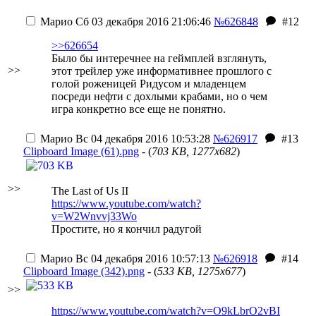
Марио
Сб 03 декабря 2016 21:06:46
№626848
#12
>>626654
Было бы интеречнее на геймплей взглянуть,
>>
этот трейлер уже информативнее прошлого с
голой роженицей Ридусом и младенцем
посреди нефти с дохлыми крабами, но о чем
игра конкретно все еще не понятно.
Марио
Вс 04 декабря 2016 10:53:28
№626917
#13
Clipboard Image (61).png
- (
703 KB, 1277x682
)
>>
The Last of Us II
https://www.youtube.com/watch?
v=W2Wnvvj33Wo
Простите, но я кончил радугой
Марио
Вс 04 декабря 2016 10:57:13
№626918
#14
Clipboard Image (342).png
- (
533 KB, 1275x677
)
>>
https://www.youtube.com/watch?v=O9kLbrO2vBI