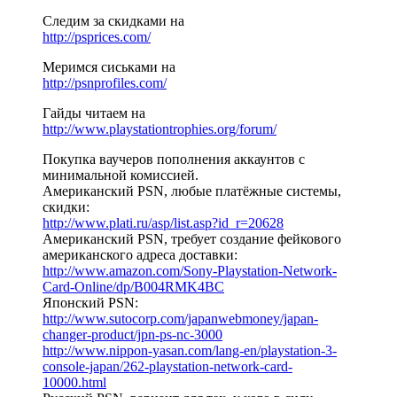
Следим за скидками на
http://psprices.com/
Меримся сиськами на
http://psnprofiles.com/
Гайды читаем на
http://www.playstationtrophies.org/forum/
Покупка ваучеров пополнения аккаунтов с
минимальной комиссией.
Американский PSN, любые платёжные системы,
скидки:
http://www.plati.ru/asp/list.asp?id_r=20628
Американский PSN, требует создание фейкового
американского адреса доставки:
http://www.amazon.com/Sony-Playstation-Network-
Card-Online/dp/B004RMK4BC
Японский PSN:
http://www.sutocorp.com/japanwebmoney/japan-
changer-product/jpn-ps-nc-3000
http://www.nippon-yasan.com/lang-en/playstation-3-
console-japan/262-playstation-network-card-
10000.html