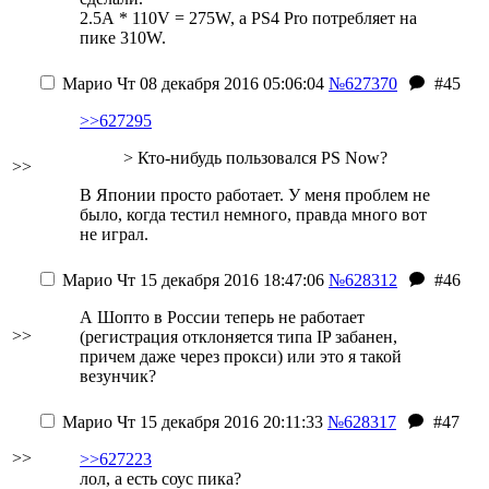
2.5А * 110V = 275W, а PS4 Pro потребляет на
пике 310W.
Марио
Чт 08 декабря 2016 05:06:04
№627370
#45
>>627295
> Кто-нибудь пользовался PS Now?
>>
В Японии просто работает. У меня проблем не
было, когда тестил немного, правда много вот
не играл.
Марио
Чт 15 декабря 2016 18:47:06
№628312
#46
А Шопто в России теперь не работает
>>
(регистрация отклоняется типа IP забанен,
причем даже через прокси) или это я такой
везунчик?
Марио
Чт 15 декабря 2016 20:11:33
№628317
#47
>>
>>627223
лол, а есть соус пика?