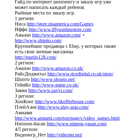
Гайд по интернет шоппингу и заказу игр уже
может написать каждый ребенок
Рыбные места по заказу игр.
1 регион:
Ниса
http://store.nisamerica.com/Games
Иффи
http://www.iffysonlinestore.com
Амазон
http://www.amazon.com/
+
http://www.shipito.com/
Крупнейшие продавцы с Ebay, у которых также
есть свои личные магазины
http://mariio128.com/
2 регион:
Амазон
http://www.amazon.co.uk/
РайсДиджитал
http://www.ricedigital.co.uk/store/
Шопто
http://www.shopto.net/
ГеймКо
http://www.game.co.uk/
Завви
http://www.zavvi.com/
3 регион:
ХонКонг
http://www.hkofferhouse.com/
ПлейАзия
http://www.play-asia.com/
Амиами
http://www.amiami.com/top/page/c/video_games.html
Ниппон-йасан
http://www.nippon-yasan.com/
4/5 регион:
Видеоигр_Нет
http://videoigr.net/