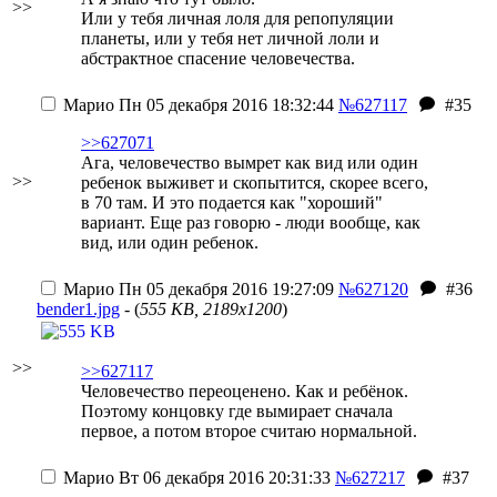
>>
Или у тебя личная лоля для репопуляции
планеты, или у тебя нет личной лоли и
абстрактное спасение человечества.
Марио
Пн 05 декабря 2016 18:32:44
№627117
#35
>>627071
Ага, человечество вымрет как вид или один
>>
ребенок выживет и скопытится, скорее всего,
в 70 там. И это подается как "хороший"
вариант. Еще раз говорю - люди вообще, как
вид, или один ребенок.
Марио
Пн 05 декабря 2016 19:27:09
№627120
#36
bender1.jpg
- (
555 KB, 2189x1200
)
>>
>>627117
Человечество переоценено. Как и ребёнок.
Поэтому концовку где вымирает сначала
первое, а потом второе считаю нормальной.
Марио
Вт 06 декабря 2016 20:31:33
№627217
#37