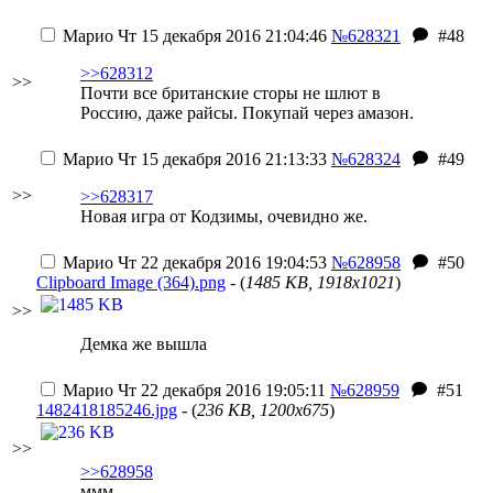
Марио
Чт 15 декабря 2016 21:04:46
№628321
#48
>>628312
>>
Почти все британские сторы не шлют в
Россию, даже райсы. Покупай через амазон.
Марио
Чт 15 декабря 2016 21:13:33
№628324
#49
>>
>>628317
Новая игра от Кодзимы, очевидно же.
Марио
Чт 22 декабря 2016 19:04:53
№628958
#50
Clipboard Image (364).png
- (
1485 KB, 1918x1021
)
>>
Демка же вышла
Марио
Чт 22 декабря 2016 19:05:11
№628959
#51
1482418185246.jpg
- (
236 KB, 1200x675
)
>>
>>628958
ммм