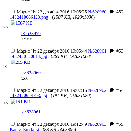
Марио
Чт 22 декабря 2016 19:05:25
№628960
#52
1482418666123.png
- (
1587 KB, 1920x1080
)
>>
>>628959
хммм
Марио
Чт 22 декабря 2016 19:05:44
№628961
#53
1482420120814.jpg
- (
265 KB, 1920x1080
)
>>
>>628960
эхх
Марио
Чт 22 декабря 2016 19:07:16
№628962
#54
1482420654793.jpg
- (
191 KB, 1920x1080
)
>>
>>628961
Марио
Чт 22 декабря 2016 19:12:49
№628963
#55
Kaine_Emil.jpg
- (
88 KB, 500x866
)