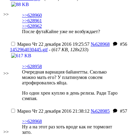
>>
>>628960
>>628961
>>628962
После футаКайне уже не возбуждает?
Марио
Чт 22 декабря 2016 19:25:57
№628968
#56
1452964030445.gif
- (
617 KB, 128x233
)
>>628958
Очередная вариация байанетты. Сколько
>>
можно мать его? У платинумов совсем
атрофировались яйца.
Но один хрен куплю в день релиза. Ради Таро
сэмпая.
Марио
Чт 22 декабря 2016 21:38:12
№628985
#57
>>628968
Ну а на этот раз хоть вроде как не тормозит
>>
зато.