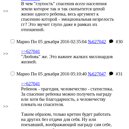
В чем "глупость" спасения
всего
населения
земли которое так и так скопытится ценой
>>
жизни одного ребенка, весь аргумент к
спасению которой - эмоциональная незрелость
гг? Это звучит глупо даже в рамках их
отношений.
Марио
Пн 05 декабря 2016 02:35:04
№627042
#30
>>627041
>>
"Любовь" же. Это важнее жалких миллиардов
жизней.
Марио
Пн 05 декабря 2016 05:10:40
№627047
#31
>>627041
Ребенок - трагедия, человечество - статистика.
За спасение ребенка можно получить награду
или хотя бы благодарность, а человечеству
плевать на спасителя.
>>
Таким образом, только кретин будет работать
на других без отдачи для себя. Ну или
поехавший, воображающий награду сам себе,