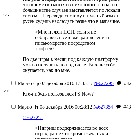
что кроме скачаных из нихонского стора, но в
большинстве случаев выставляется по локали
>>
системы. Переведи систему в нужный язык и
русек будешь наблюдать разве что в магазине.
>Мне нужен ПСН, если я не
собираюсь в сетевые развлечения и
писькомерство посредством
трофеев?
По две игры в месяц под каждую платформу
можно получить по подписке. Вполне себе
окупается, как по мне.
Марио
Ср 07 декабря 2016 17:33:17
№627295
#42
>>
Кто-нибудь пользовался PS Now?
Марио
Чт 08 декабря 2016 00:28:12
№627354
#43
>>627251
>Ингриш поддерживается во всех
играх, разве что кроме скачаных из