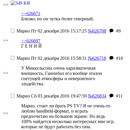
>>
>>626671
Близко, но он чутка более северный.
Марио
Пт 02 декабря 2016 15:17:25
№626708
#9
>>
>>626697
Г Е Н И Й
Марио
Пт 02 декабря 2016 15:58:31
№626718
#10
У Миккельсона очень харизматичная
>>
внешность, Ганнибал его вообще эталон
гнетущей атмосферы и невероятного
злодейства.
Марио
Сб 03 декабря 2016 19:47:59
№626834
#11
Марио, стоит ли брать PS TV? Я не очень-то
люблю handheld-формат, и играть
>>
предпочитаю на большом экране. Но ведь
100% найдется несколько интересных мне игр,
которые не будут работать без тача.