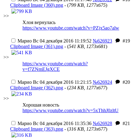
Clipboard Image (360).png
- (
799 KB, 1277x675
)
>>
Хлоя вернулась
https://www.youtube.com/watch?v=PZjx5ao7alw
Марио
Вс 04 декабря 2016 11:19:52
№626923
#19
Clipboard Image (361).png
- (
541 KB, 1273x681
)
>>
https://www.youtube.com/watch?
v=f7ZNmEJgXCE
Марио
Вс 04 декабря 2016 11:21:15
№626924
#20
Clipboard Image (362).png
- (
234 KB, 1277x677
)
>>
Хорошая новость
https://www.youtube.com/watch?v=5xThhJ0zltU
Марио
Вс 04 декабря 2016 11:35:36
№626928
#21
Clipboard Image (363).png
- (
316 KB, 1273x677
)