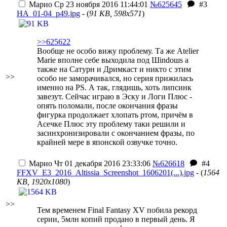
Марио
Ср 23 ноября 2016 11:44:01
№625645
#3
HA_01-04_p49.jpg
- (
91 KB, 598x571
)
>>625622
Вообще не особо вижу проблему. Та же Atelier
Marie вполне себе выходила под Шindoшs
а
также на Сатурн и Дримкаст
и никто с этим
>>
особо не заморачивался, но серия прижилась
именно на PS. А так, глядишь, хоть липсинк
завезут. Сейчас играю в Эску и Логи Плюс -
опять поломали, после окончания фразы
фигурка продолжает хлопать ртом, причём в
Асечке Плюс эту проблему таки решили и
засинхронизировали с окончанием фразы, по
крайней мере в японской озвучке точно.
Марио
Чт 01 декабря 2016 23:33:06
№626618
#4
FFXV_E3_2016_Altissia_Screenshot_1606201(...).jpg
- (
1564
KB, 1920x1080
)
>>
Тем временем Final Fantasy XV побила рекорд
серии, 5млн копий продано в первый день. Я