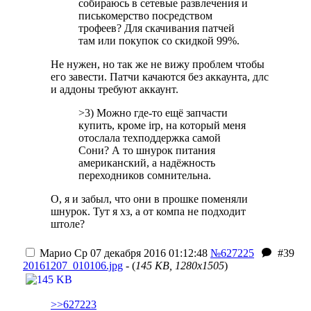
собираюсь в сетевые развлечения и
писькомерство посредством
трофеев? Для скачивания патчей
там или покупок со скидкой 99%.
Не нужен, но так же не вижу проблем чтобы
его завести. Патчи качаются без аккаунта, длс
и аддоны требуют аккаунт.
>3) Можно где-то ещё запчасти
купить, кроме irp, на который меня
отослала техподдержка самой
Сони? А то шнурок питания
американский, а надёжность
переходников сомнительна.
О, я и забыл, что они в прошке поменяли
шнурок. Тут я хз, а от компа не подходит
штоле?
Марио
Ср 07 декабря 2016 01:12:48
№627225
#39
20161207_010106.jpg
- (
145 KB, 1280x1505
)
>>627223