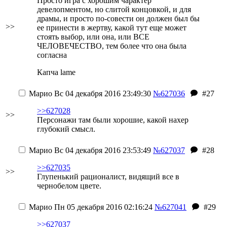
Просто игра с хорошим чарактер
девелопментом, но
слитой концовкой,
и для
драмы, и просто по-совести он должен был бы
>>
ее принести в жертву, какой тут еще может
стоять выбор, или она, или ВСЕ
ЧЕЛОВЕЧЕСТВО, тем более что она была
согласна
Капча lame
Марио
Вс 04 декабря 2016 23:49:30
№627036
#27
>>627028
>>
Персонажи там были хорошие, какой нахер
глубокий смысл.
Марио
Вс 04 декабря 2016 23:53:49
№627037
#28
>>627035
>>
Глупенький рационалист, видящий все в
чернобелом цвете.
Марио
Пн 05 декабря 2016 02:16:24
№627041
#29
>>627037