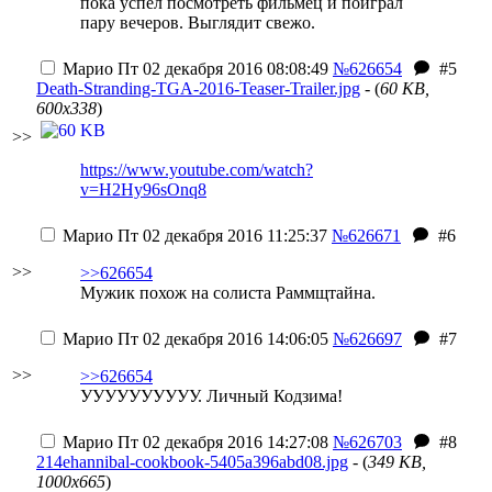
пока успел посмотреть фильмец и поиграл
пару вечеров. Выглядит свежо.
Марио
Пт 02 декабря 2016 08:08:49
№626654
#5
Death-Stranding-TGA-2016-Teaser-Trailer.jpg
- (
60 KB,
600x338
)
>>
https://www.youtube.com/watch?
v=H2Hy96sOnq8
Марио
Пт 02 декабря 2016 11:25:37
№626671
#6
>>
>>626654
Мужик похож на солиста Раммщтайна.
Марио
Пт 02 декабря 2016 14:06:05
№626697
#7
>>
>>626654
УУУУУУУУУУ. Личный Кодзима!
Марио
Пт 02 декабря 2016 14:27:08
№626703
#8
214ehannibal-cookbook-5405a396abd08.jpg
- (
349 KB,
1000x665
)