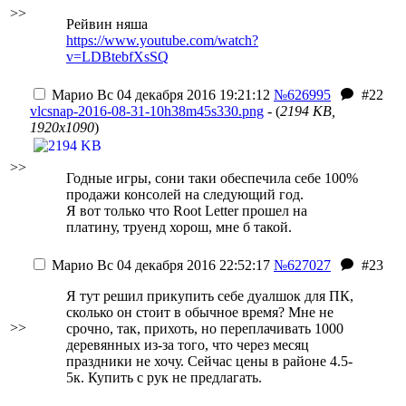
>>
Рейвин няша
https://www.youtube.com/watch?
v=LDBtebfXsSQ
Марио
Вс 04 декабря 2016 19:21:12
№626995
#22
vlcsnap-2016-08-31-10h38m45s330.png
- (
2194 KB,
1920x1090
)
>>
Годные игры, сони таки обеспечила себе 100%
продажи консолей на следующий год.
Я вот только что Root Letter прошел на
платину, труенд хорош, мне б такой.
Марио
Вс 04 декабря 2016 22:52:17
№627027
#23
Я тут решил прикупить себе дуалшок для ПК,
сколько он стоит в обычное время? Мне не
>>
срочно, так, прихоть, но переплачивать 1000
деревянных из-за того, что через месяц
праздники не хочу. Сейчас цены в районе 4.5-
5к. Купить с рук не предлагать.