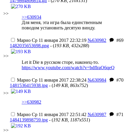
1479864806814.gif
- (
270 KB, 210x131
)
>>
>>630934
Для меня, эта игра была единственным
поводом установить десятую винду.
Марио
Ср 11 января 2017 22:32:19
№630982
#69
1482035653698.png
- (
193 KB, 432x288
)
>>
Let it Die в русском сторе, наконец-то.
https://www.youtube.com/watch?v=bdflraO6qeQ
Марио
Ср 11 января 2017 22:38:24
№630984
#70
1481536415938.jpg
- (
149 KB, 863x752
)
>>
>>630982
Марио
Ср 11 января 2017 22:51:42
№630987
#71
1484139898759.jpg
- (
192 KB, 1187x551
)
>>