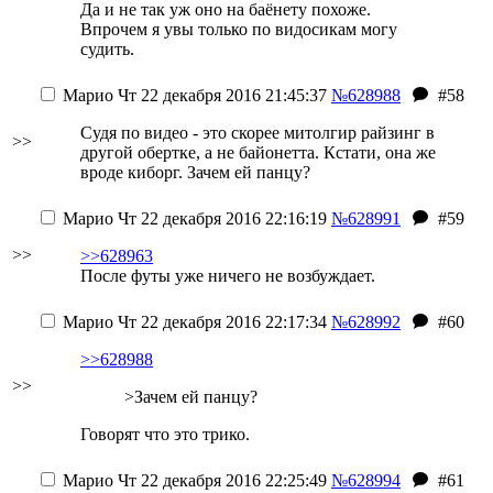
Да и не так уж оно на баёнету похоже.
Впрочем я увы только по видосикам могу
судить.
Марио
Чт 22 декабря 2016 21:45:37
№628988
#58
Судя по видео - это скорее митолгир райзинг в
>>
другой обертке, а не байонетта. Кстати, она же
вроде киборг. Зачем ей панцу?
Марио
Чт 22 декабря 2016 22:16:19
№628991
#59
>>
>>628963
После футы уже ничего не возбуждает.
Марио
Чт 22 декабря 2016 22:17:34
№628992
#60
>>628988
>>
>Зачем ей панцу?
Говорят что это трико.
Марио
Чт 22 декабря 2016 22:25:49
№628994
#61