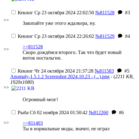
Кекинг
Ср 23 октября 2024 22:02:50
№811528
#3
>>
Закопайте уже этого ждалкера, ну.
Кекинг
Ср 23 октября 2024 22:26:02
№811529
#4
>>811528
>>
Скоро дождёмся второго. Так что будет новый
виток ностальгии.
Кекинг
Чт 24 октября 2024 21:37:28
№811583
#5
Anomaly-1.5.1.2 Screenshot 2024.10.23 - (...).png
- (
2211 KB,
1920x1080
)
>>
Огромный мозг!
Рыба
Сб 02 ноября 2024 01:50:42
№812260
#6
>>
>>811403
Ты в нормальные моды, значит, не играл