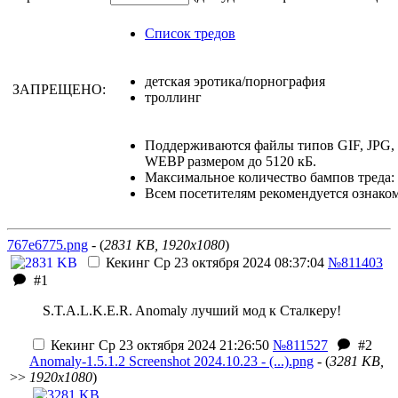
Список тредов
детская эротика/порнография
ЗАПРЕЩЕНО:
троллинг
Поддерживаются файлы типов GIF, JPG
WEBP размером до 5120 кБ.
Максимальное количество бампов треда: 
Всем посетителям рекомендуется ознако
767е6775.png
- (
2831 KB, 1920x1080
)
Кекинг
Ср 23 октября 2024 08:37:04
№811403
#1
S.T.A.L.K.E.R. Anomaly лучший мод к Сталкеру!
Кекинг
Ср 23 октября 2024 21:26:50
№811527
#2
Anomaly-1.5.1.2 Screenshot 2024.10.23 - (...).png
- (
3281 KB,
>>
1920x1080
)