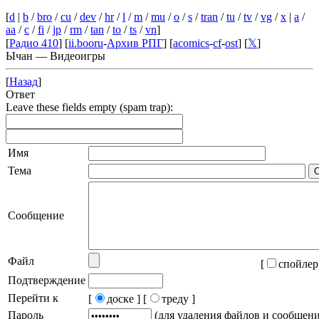
[
d
|
b
/
bro
/
cu
/
dev
/
hr
/
l
/
m
/
mu
/
o
/
s
/
tran
/
tu
/
tv
/
vg
/
x
|
a
/
aa
/
c
/
fi
/
jp
/
rm
/
tan
/
to
/
ts
/
vn
]
[
Радио 410
] [
ii.booru
-
Архив РПГ
] [
acomics
-
cf
-
ost
] [
𝕏
]
Ычан — Видеоигры
[
Назад
]
Ответ
Leave these fields empty (spam trap):
Имя
Тема
Сообщение
Файл
[
спойлер
Подтверждение
Перейти к
[
доске ]
[
треду ]
Пароль
(для удаления файлов и сообщен