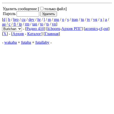
Удалить сообщение [
только файл
]
Пароль
[
d
|
b
/
bro
/
cu
/
dev
/
hr
/
l
/
m
/
mu
/
o
/
s
/
tran
/
tu
/
tv
/
vg
/
x
|
a
/
aa
/
c
/
fi
/
jp
/
rm
/
tan
/
to
/
ts
/
vn
]
- [
Радио 410
] [
ii.booru
-
Архив РПГ
] [
acomics
-
cf
-
ost
]
[
𝕏
] - [
Архив
-
Каталог
] [
Главная
]
-
wakaba
+
futaba
+
futallaby
-