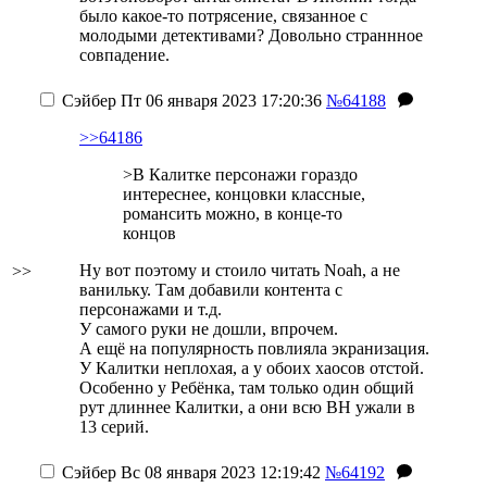
было какое-то потрясение, связанное с
молодыми детективами? Довольно страннное
совпадение.
Сэйбер
Пт 06 января 2023 17:20:36
№64188
>>64186
>В Калитке персонажи гораздо
интереснее, концовки классные,
романсить можно, в конце-то
концов
Ну вот поэтому и стоило читать Noah, а не
>>
ванильку. Там добавили контента с
персонажами и т.д.
У самого руки не дошли, впрочем.
А ещё на популярность повлияла экранизация.
У Калитки неплохая, а у обоих хаосов отстой.
Особенно у Ребёнка, там только один общий
рут длиннее Калитки, а они всю ВН ужали в
13 серий.
Сэйбер
Вс 08 января 2023 12:19:42
№64192