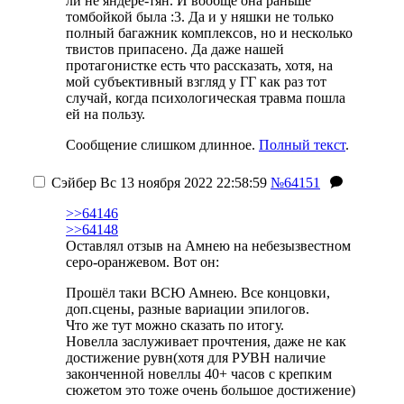
ли не яндере-тян.
И вообще она раньше
томбойкой была :3.
Да и у няшки не только
полный багажник комплексов, но и несколько
твистов припасено. Да даже нашей
протагонистке есть что рассказать, хотя, на
мой субъективный взгляд у ГГ как раз тот
случай, когда психологическая травма пошла
ей на пользу.
Сообщение слишком длинное.
Полный текст
.
Сэйбер
Вс 13 ноября 2022 22:58:59
№64151
>>64146
>>64148
Оставлял отзыв на Амнею на небезызвестном
серо-оранжевом. Вот он:
Прошёл таки ВСЮ Амнею. Все концовки,
доп.сцены, разные вариации эпилогов.
Что же тут можно сказать по итогу.
Новелла заслуживает прочтения, даже не как
достижение рувн(хотя для РУВН наличие
законченной новеллы 40+ часов с крепким
сюжетом это тоже очень большое достижение)