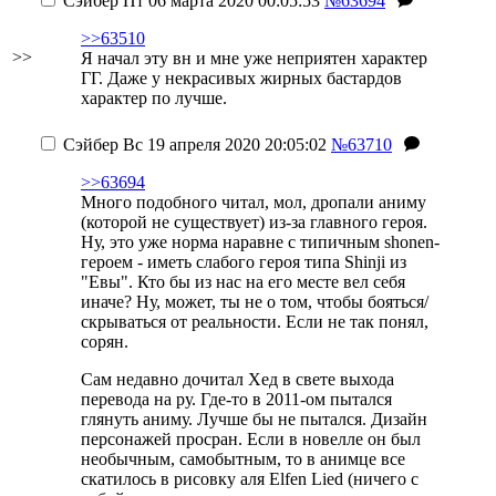
Сэйбер
Пт 06 марта 2020 00:05:53
№63694
>>63510
>>
Я начал эту вн и мне уже неприятен характер
ГГ. Даже у некрасивых жирных бастардов
характер по лучше.
Сэйбер
Вс 19 апреля 2020 20:05:02
№63710
>>63694
Много подобного читал, мол, дропали аниму
(которой не существует) из-за главного героя.
Ну, это уже норма наравне с типичным shonen-
героем - иметь слабого героя типа Shinji из
"Евы". Кто бы из нас на его месте вел себя
иначе? Ну, может, ты не о том, чтобы бояться/
скрываться от реальности. Если не так понял,
сорян.
Сам недавно дочитал Хед в свете выхода
перевода на ру. Где-то в 2011-ом пытался
глянуть аниму. Лучше бы не пытался. Дизайн
персонажей просран. Если в новелле он был
необычным, самобытным, то в анимце все
скатилось в рисовку аля Elfen Lied (ничего с