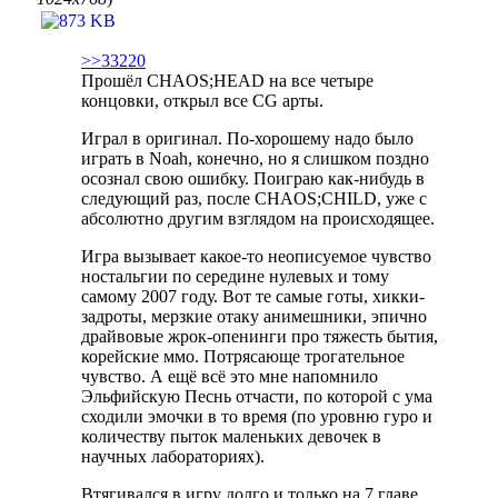
>>33220
Прошёл CHAOS;HEAD на все четыре
концовки, открыл все CG арты.
Играл в оригинал. По-хорошему надо было
играть в Noah, конечно, но я слишком поздно
осознал свою ошибку. Поиграю как-нибудь в
следующий раз, после CHAOS;CHILD, уже с
абсолютно другим взглядом на происходящее.
Игра вызывает какое-то неописуемое чувство
ностальгии по середине нулевых и тому
самому 2007 году. Вот те самые готы, хикки-
задроты, мерзкие отаку анимешники, эпично
драйвовые жрок-опенинги про тяжесть бытия,
корейские ммо. Потрясающе трогательное
чувство. А ещё всё это мне напомнило
Эльфийскую Песнь отчасти, по которой с ума
сходили эмочки в то время (по уровню гуро и
количеству пыток маленьких девочек в
научных лабораториях).
Втягивался в игру долго и только на 7 главе