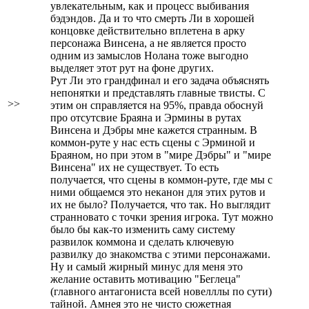
увлекательным, как и процесс выбивания
бэдэндов. Да и то что смерть Ли в хорошей
концовке действительно вплетена в арку
персонажа Винсена, а не является просто
одним из замыслов Нолана тоже выгодно
выделяет этот рут на фоне других.
Рут Ли это грандфинал и его задача объяснять
непонятки и представлять главные твисты. С
>>
этим он справляется на 95%, правда обоснуй
про отсутсвие Браяна и Эрмины в рутах
Винсена и Дэбры мне кажется странным. В
коммон-руте у нас есть сцены с Эрминой и
Браяном, но при этом в "мире Дэбры" и "мире
Винсена" их не существует. То есть
получается, что сцены в коммон-руте, где мы с
ними общаемся это неканон для этих рутов и
их не было? Получается, что так. Но выглядит
странновато с точки зрения игрока. Тут можно
было бы как-то изменить саму систему
развилок коммона и сделать ключевую
развилку до знакомства с этими персонажами.
Ну и самый жирный минус для меня это
желание оставить мотивацию "Беглеца"
(главного антагониста всей новелллы по сути)
тайной. Амнея это не чисто сюжетная