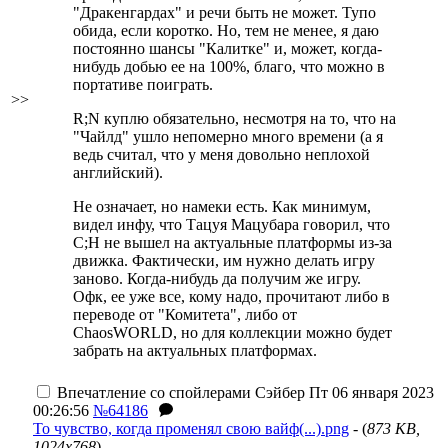
"Дракенгардах" и речи быть не может. Тупо
обида, если коротко. Но, тем не менее, я даю
постоянно шансы "Калитке" и, может, когда-
нибудь добью ее на 100%, благо, что можно в
портативе поиграть.
>>
R;N куплю обязательно, несмотря на то, что на
"Чайлд" ушло непомерно много времени (а я
ведь считал, что у меня довольно неплохой
английский).
Не означает, но намеки есть. Как минимум,
видел инфу, что Тацуя Мацубара говорил, что
C;H не вышел на актуальные платформы из-за
движка. Фактически, им нужно делать игру
заново. Когда-нибудь да получим же игру.
Офк, ее уже все, кому надо, прочитают либо в
переводе от "Комитета", либо от
ChaosWORLD, но для коллекции можно будет
забрать на актуальных платформах.
Впечатление со спойлерами
Сэйбер
Пт 06 января 2023
00:26:56
№64186
То чувство, когда променял свою вайф(...).png
- (
873 KB,
1024x768
)