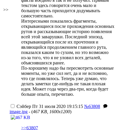
факты воедино я так и не получил. Прямым
текстом здесь говорится очень мало и
>>
большую часть приходится додумывать
самостоятельно.
Интересными показались фрагменты,
открывающиеся после прохождения основных
рутов и рассказывающие историю появления
всей этой заварушки. Последний эпизод,
открывающийся после их прочтения и
являющийся продолжением главного рута,
показался каким то сухим, но это возможно
из-за того, что я не уловил всех деталей,
объяснявшихся ранее.
По-хорошему надо бы пересмотреть основные
моменты, но уже сил нет, да и не вспомню,
что где появлялось. Теперь уже думаю, что
делать заметки где-нибудь не такая плохая
идея. Может года через два-три, когда будет
больше опыта, перечитаю.
Сэйбер
Пт 31 июля 2020 19:15:15
№63808
image.jpg
- (
467 KB, 1600x1200
)
>>63807