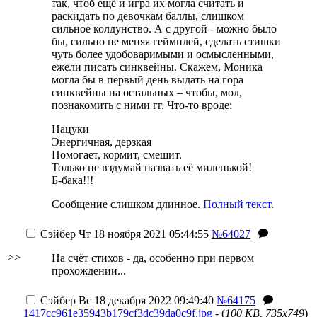
так, чтоб ещё и игра их могла считать и
раскидать по девочкам баллы, слишком
сильное колдунство. А с другой - можно было
бы, сильно не меняя геймплей, сделать стишки
чуть более удобоваримыми и осмысленными,
ежели писать синквейны. Скажем, Моника
могла бы в первый день выдать на гора
синквейны на остальных – чтобы, мол,
познакомить с ними гг. Что-то вроде:
Нацуки
Энергичная, дерзкая
Помогает, кормит, смешит.
Только не вздумай назвать её миленькой!
Б-бака!!!
Сообщение слишком длинное.
Полный текст
.
Сэйбер
Чт 18 ноября 2021 05:44:55
№64027
>>
На счёт стихов - да, особенно при первом
прохождении...
Сэйбер
Вс 18 декабря 2022 09:49:40
№64175
1417cc961e35943b179cf3dc39da0c9f.jpg
- (
100 KB, 735x749
)