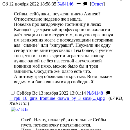
Сб 12 ноября 2022 18:58:35
№64146
[
Ответ
]
Сейвы, сейбушки., неужели никто Амнею?
Относительно недавно же вышла.
Новелка про загадочную гостиницу в лесах
Канады?
где мрачный профессор по психологии
даёт лекции своим студентам, попутно организуя
им завихрения мозга с последующими историями
аля "сияние" или "хигураши". Неужели ни одну
сейбу это не заинтересовало? Тем более, с учётом
того, что игра выглядит и играется на голову
лучше одной не без известной августовской
новинки
моё имхо.
можно было бы и тред
запилить. Обсудить же, благо есть что.
А потому тред объявляю открытым. Всем рыжим
ведьмам и близняшкам вход свободный!
Сэйбер
Вс 13 ноября 2022 13:01:14
№64148
__rpk_16_girls_frontline_drawn_by_3_smal(...).jpg
- (
67 KB,
850x1155
)
Окей. Начну, пожалуй, а остальные Сейбы
пусть потихонечку подтягиваются.