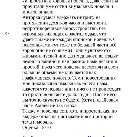
- а просто как хорошая новелла, даже если вы
прочитали уже сотни виузальных новелл и
многое видали.
Авторка сумела удержать интригу на
протяжении десятков часов и выстроить
непротиворечивое мироустройство, без
>>
огромных зияющих сюжетных дыр, что
удаётся даже не каждой японской новелле. С
персонажами тут тоже по большей части всё
хорошо(но не со всеми) - они чувствуются
живыми, пускай иногда их диалоги выглядят
немного наивно и наигранно. Язык лёгкий и
простой, из-за чего новелла несмотря на свои
большие объёмы не ощущается как
графоманское полотно. Темп повествования
мне показался нормальным, но если вам
кажется что первые дни ничего не происходит,
то просто дочитайте до 4ого дня. После него
вы точно скучать не будете. Хотя и слайсовая
часть Амнеи не так плоха.
Также у новеллы есть хоть и простенькая, но
выдержанная на протяжении всей истории
тема и мораль.
Оценка - 8/10