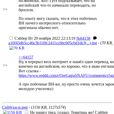
по-японски, лол? Гугл подсказывает, что на
английский что-то начинали переводить, но
>>
бросили.
По опыту могу сказать, что в этих побочных
ВН ничего интересного относительно
оригинала обычно нет.
Сэйбер
Вт 29 ноября 2022 22:13:19
№64158
a10f45db5cc46e3b110fc2411cc6bc605cbd1de3(...).jpg
- (
70 KB,
>>64157
Ну, я перерыл весь интернет и нашёл один перевод, к
>>
конечно на английском, но хорошо, что я знаю енглиш
Вот ссылка -
https://www.reddit.com/r/OreGairuSNAFU/comments/s5gps
А про побочные ВН-ки, ну просто очень хочется заро
молодую училочку)
Сейбухи-и.png
- (
1156 KB, 1127x574
)
Не нашел тред, создал. Тематика же!
Сэйбер