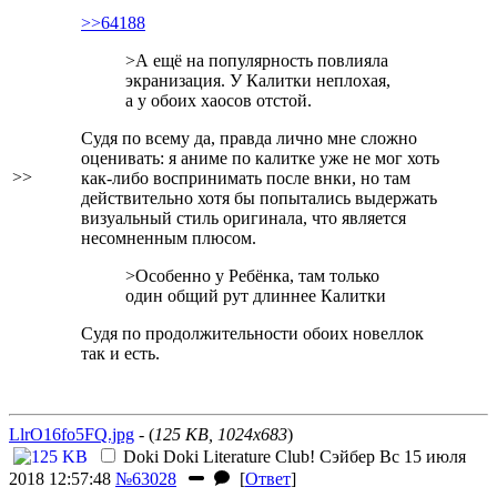
>>64188
>А ещё на популярность повлияла
экранизация. У Калитки неплохая,
а у обоих хаосов отстой.
Судя по всему да, правда лично мне сложно
оценивать: я аниме по калитке уже не мог хоть
>>
как-либо воспринимать после внки, но там
действительно хотя бы попытались выдержать
визуальный стиль оригинала, что является
несомненным плюсом.
>Особенно у Ребёнка, там только
один общий рут длиннее Калитки
Судя по продолжительности обоих новеллок
так и есть.
LlrO16fo5FQ.jpg
- (
125 KB, 1024x683
)
Doki Doki Literature Club!
Сэйбер
Вс 15 июля
2018 12:57:48
№63028
[
Ответ
]