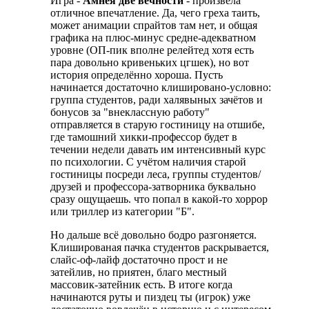
Игра -
Амнея две вечности
- произвела
отличное впечатление. Да, чего греха таить,
может анимации спрайтов там нет, и общая
графика на плюс-минус средне-адекватном
уровне (ОП-пик вполне релейтед хотя есть
пара довольно кривеньких цгшек), но вот
история определённо хороша. Пусть
начинается достаточно клишировано-условно:
группа студентов, ради халявыных зачётов и
бонусов за "внеклассную работу"
отправляется в старую гостиницу на отшибе,
где тамошний хикки-профессор будет в
течении недели давать им интенсивный курс
по психологии. С учётом наличия старой
гостиницы посреди леса, группы студентов/
друзей и профессора-затворника буквально
сразу ощущаешь. что попал в какой-то хоррор
или триллер из категории "Б".
Но дальше всё довольно бодро разгоняется.
Клишированая пачка студентов раскрывается,
слайс-оф-лайф достаточно прост и не
затейлив, но приятен, благо местный
массовик-затейник есть. В итоге когда
начинаются руты и пиздец ты (игрок) уже