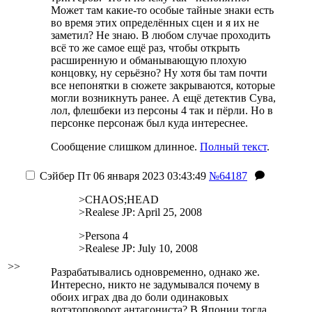
Может там какие-то особые тайные знаки есть
во время этих определённых сцен и я их не
заметил? Не знаю. В любом случае проходить
всё то же самое ещё раз, чтобы открыть
расширенную и обманывающую плохую
концовку, ну серьёзно? Ну хотя бы там почти
все непонятки в сюжете закрываются, которые
могли возникнуть ранее. А ещё детектив Сува,
лол, флешбеки из персоны 4 так и пёрли. Но в
персонке персонаж был куда интереснее.
Сообщение слишком длинное.
Полный текст
.
Сэйбер
Пт 06 января 2023 03:43:49
№64187
>CHAOS;HEAD
>Realese JP: April 25, 2008
>Persona 4
>Realese JP: July 10, 2008
>>
Разрабатывались одновременно, однако же.
Интересно, никто не задумывался почему
в
обоих играх два до боли одинаковых
вотэтоповорот антагониста? В Японии тогда