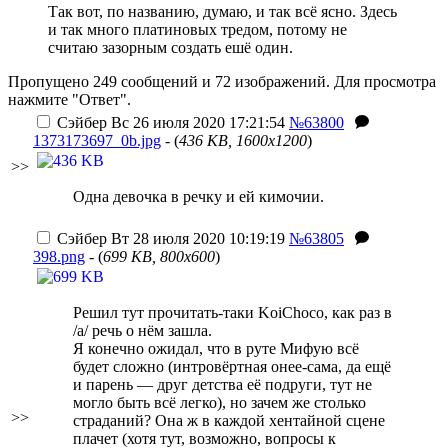
Так вот, по названию, думаю, и так всё ясно. Здесь
и так много платиновых тредом, потому не
считаю зазорным создать ешё один.
Пропущено 249 сообщений и 72 изображений. Для просмотра
нажмите "Ответ".
Сэйбер
Вс 26 июля 2020 17:21:54
№63800
1373173697_0b.jpg
- (
436 KB, 1600x1200
)
>>
Одна девочка в речку и ей кимочии.
Сэйбер
Вт 28 июля 2020 10:19:19
№63805
398.png
- (
699 KB, 800x600
)
Решил тут прочитать-таки KoiChoco, как раз в
/a/ речь о нём зашла.
Я конечно ожидал, что в руте Мифую всё
будет сложно (интровёртная онее-сама, да ещё
и парень — друг детства её подруги, тут не
могло быть всё легко), но зачем же столько
>>
страданий? Она ж в каждой хентайной сцене
плачет (хотя тут, возможно, вопросы к