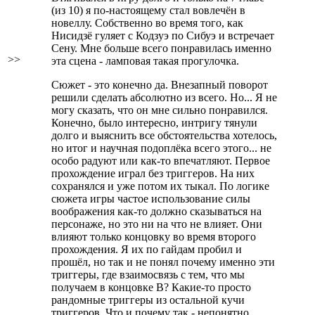
(из 10) я по-настоящему стал вовлечён в
новеллу. Собственно во время того, как
Нисидзё гуляет с Кодзуэ по Сибуэ и встречает
Сену. Мне больше всего понравилась именно
>>
эта сцена - ламповая такая прогулочка.
Сюжет - это конечно да. Внезапный поворот
решили сделать абсолютно из всего. Но... Я не
могу сказать, что он мне сильно понравился.
Конечно, было интересно, интригу тянули
долго и выяснить все обстоятельства хотелось,
но итог и научная подоплёка всего этого... не
особо радуют или как-то впечатляют. Первое
прохождение играл без триггеров. На них
сохранялся и уже потом их тыкал. По логике
сюжета игры частое использование силы
воображения как-то должно сказываться на
персонаже, но это ни на что не влияет. Они
влияют только концовку во время второго
прохождения. Я их по гайдам пробил и
прошёл, но так и не понял почему именно эти
триггеры, где взаимосвязь с тем, что мы
получаем в концовке B? Какие-то просто
рандомные триггеры из остальной кучи
триггеров. Что и почему так - непонятно.