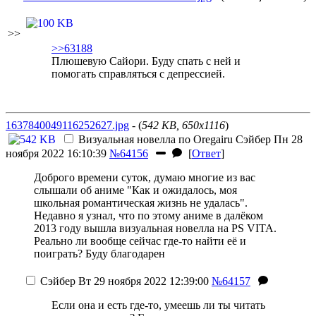
>>
>>63188
Плюшевую Сайори. Буду спать с ней и
помогать справляться с депрессией.
1637840049116252627.jpg
- (
542 KB, 650x1116
)
Визуальная новелла по Oregairu
Сэйбер
Пн 28
ноября 2022 16:10:39
№64156
[
Ответ
]
Доброго времени суток, думаю многие из вас
слышали об аниме "Как и ожидалось, моя
школьная романтическая жизнь не удалась".
Недавно я узнал, что по этому аниме в далёком
2013 году вышла визуальная новелла на PS VITA.
Реально ли вообще сейчас где-то найти её и
поиграть? Буду благодарен
Сэйбер
Вт 29 ноября 2022 12:39:00
№64157
Если она и есть где-то, умеешь ли ты читать