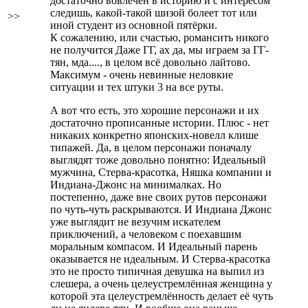
достаточно вовлечён в историю и с интересом
следишь, какой-такой шизой болеет тот или
>>
иной студент из основной пятёрки.
К сожалению, или счастью, романсить никого
не получится
Даже ГГ, ах да, мы играем за ГГ-
тян, мда....
, в целом всё довольно лайтово.
Максимум - очень невинные неловкие
ситуации и тех штуки 3 на все руты.
А вот что есть, это хорошие персонажи и их
достаточно прописанные истории. Плюс - нет
никаких конкретно японских-новелл клише
типажей. Да, в целом персонажи поначалу
выглядят тоже довольно понятно: Идеальный
мужчина, Стерва-красотка, Няшка компании и
Индиана-Джонс на минималках. Но
постепенно, даже вне своих рутов персонажи
по чуть-чуть раскрываются. И Индиана Джонс
уже выглядит не везучим искателем
приключений, а человеком с поехавшим
моральным компасом. И Идеальный парень
оказывается не идеальным. И Стерва-красотка
это не просто типичная девушка на выпил из
слешера, а очень целеустремлённая женщина у
которой эта целеустремлённость делает её чуть