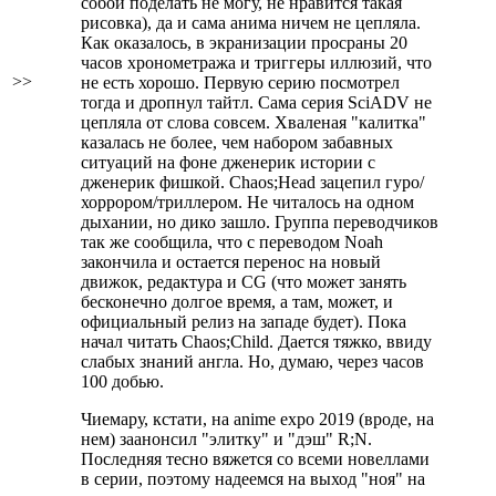
собой поделать не могу, не нравится такая
рисовка), да и сама анима ничем не цепляла.
Как оказалось, в экранизации просраны 20
часов хронометража и триггеры иллюзий, что
>>
не есть хорошо. Первую серию посмотрел
тогда и дропнул тайтл. Сама серия SciADV не
цепляла от слова совсем. Хваленая "калитка"
казалась не более, чем набором забавных
ситуаций на фоне дженерик истории с
дженерик фишкой. Chaos;Head зацепил гуро/
хоррором/триллером. Не читалось на одном
дыхании, но дико зашло. Группа переводчиков
так же сообщила, что с переводом Noah
закончила и остается перенос на новый
движок, редактура и CG (что может занять
бесконечно долгое время, а там, может, и
официальный релиз на западе будет). Пока
начал читать Chaos;Child. Дается тяжко, ввиду
слабых знаний англа. Но, думаю, через часов
100 добью.
Чиемару, кстати, на anime expo 2019 (вроде, на
нем) заанонсил "элитку" и "дэш" R;N.
Последняя тесно вяжется со всеми новеллами
в серии, поэтому надеемся на выход "ноя" на