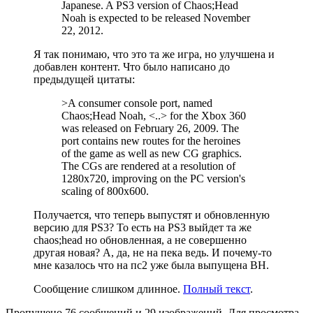
Japanese. A PS3 version of Chaos;Head
Noah is expected to be released November
22, 2012.
Я так понимаю, что это та же игра, но улучшена и
добавлен контент. Что было написано до
предыдущей цитаты:
>A consumer console port, named
Chaos;Head Noah, <..> for the Xbox 360
was released on February 26, 2009. The
port contains new routes for the heroines
of the game as well as new CG graphics.
The CGs are rendered at a resolution of
1280x720, improving on the PC version's
scaling of 800x600.
Получается, что теперь выпустят и обновленную
версию для PS3? То есть на PS3 выйдет та же
chaos;head но обновленная, а не совершенно
другая новая? А, да, не на пека ведь. И почему-то
мне казалось что на пс2 уже была выпущена ВН.
Сообщение слишком длинное.
Полный текст
.
Пропущено 76 сообщений и 29 изображений. Для просмотра