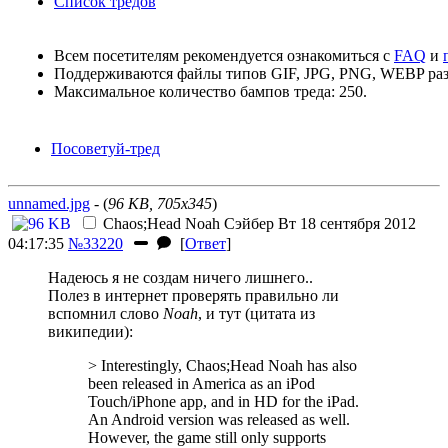
Список тредов
Всем посетителям рекомендуется ознакомиться с
FAQ
и
Поддерживаются файлы типов GIF, JPG, PNG, WEBP раз
Максимальное количество бампов треда: 250.
Посоветуй-тред
unnamed.jpg
- (
96 KB, 705x345
)
Chaos;Head Noah
Сэйбер
Вт 18 сентября 2012
04:17:35
№33220
[
Ответ
]
Надеюсь я не создам ничего лишнего..
Полез в интернет проверять правильно ли
вспомнил слово
Noah
, и тут (цитата из
википедии):
> Interestingly, Chaos;Head Noah has also
been released in America as an iPod
Touch/iPhone app, and in HD for the iPad.
An Android version was released as well.
However, the game still only supports