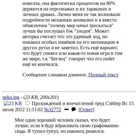
новелла, она фактически процентов на 80%
держится на персонажах и их тараканах и
личных драмах. Лично меня не так волновали
подробности механики аномалии и я вместо
объяснения "почему мир начал трескаться"
лучше бы послушал бэк "злодея". Может
авторка считает что это удачный ход, но
никаких особых намёков на его мотивацию в
других рутах я не заметил. Есть ещё вариант,
что будет сиквел или какая-то новая игра в том
же мире, т.к "Беглец" говорит что его побег
ещё не кончился.
Сообщение слишком длинное.
Полный текст
.
neko.jpg
- (
23 KB, 200x201
)
Прохождений и впечатлений тред
Сэйбер
Вс 15
июля 2012 11:51:02
№32772
[
Ответ
]
Мне один хороший человек сказал, что будет
лучше, если я буду вбрасивать свою графоманию
сюда. Я тупил-тупул, но наконец решился.