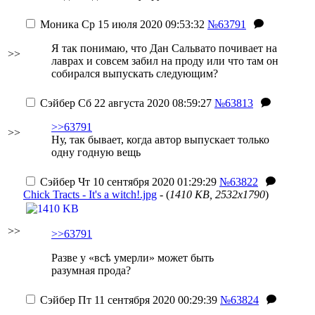
Моника
Ср 15 июля 2020 09:53:32
№63791
Я так понимаю, что Дан Сальвато почивает на
>>
лаврах и совсем забил на проду или что там он
собирался выпускать следующим?
Сэйбер
Сб 22 августа 2020 08:59:27
№63813
>>63791
>>
Ну, так бывает, когда автор выпускает только
одну годную вещь
Сэйбер
Чт 10 сентября 2020 01:29:29
№63822
Chick Tracts - It's a witch!.jpg
- (
1410 KB, 2532x1790
)
>>
>>63791
Разве у «всѣ умерли» может быть
разумная прода?
Сэйбер
Пт 11 сентября 2020 00:29:39
№63824