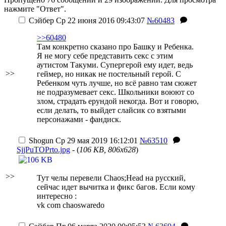
нажмите "Ответ".
Сэйбер
Ср 22 июня 2016 09:43:07
№60483
>>60480
Там конкретно сказано про Башку и Ребенка.
Я не могу себе представить секс с этим
аутистом Такуми. Супергерой ему идет, ведь
>>
геймер, но никак не постельный герой. С
Ребенком чуть лучше, но всё равно там сюжет
не подразумевает секс. Школьники воюют со
злом, страдать ерундой некогда. Вот и говорю,
если делать, то выйдет слайсик со взятыми
персонажами - фандиск.
Shogun
Ср 29 мая 2019 16:12:01
№63510
SjjPuTOPrto.jpg
- (
106 KB, 806x628
)
>>
Тут челы перевели Chaos;Head на русский,
сейчас идет вычитка и фикс багов. Если кому
интересно :
vk com chaoswaredo