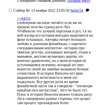
Сообщение слишком длинное.
Полный текст
.
Сэйбер
Вс 13 ноября 2022 23:45:50
№64154
>>64151
спойлерная часть(не читайте если вы не
прошли хотя бы гудэнд рута Ли):
%%Винсен это лучший персонаж и рут, т.к на
мой взгляд его история выгодно выделяется на
фоне остальных. Авторка питает большую
любовь к длинным флешбекам, с нарочито
слезодавильным контентом - истории про
тяжёлое детство, поехавших матерей, отцов и
маньяков, жестоко мучающих жертву это
конечно драматично, но у меня история об
оступившемся человеке, который не смог
вынести своей же ошибки вызывала больше
сочувствия. В истории Винсена нет ярко
выраженного антагониста и меня это
подкупило. Все другие руты во время
флешбечной части так и говорили - "посмотри
какой/ая он/а несчастная", чего не было тут.
Плюс в истории Винсена можно толкать шизу
Ли в совершенно разные стороны, что делает
сам процесс прохождения более