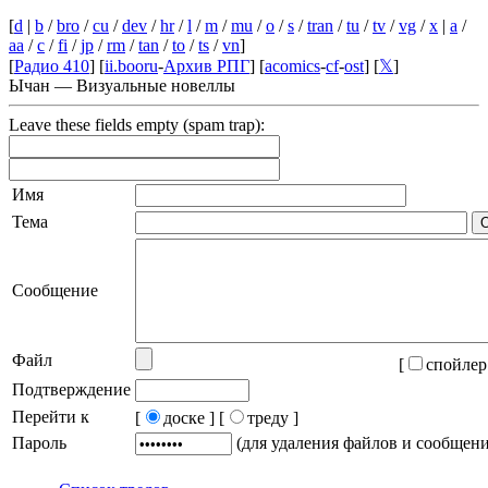
[
d
|
b
/
bro
/
cu
/
dev
/
hr
/
l
/
m
/
mu
/
o
/
s
/
tran
/
tu
/
tv
/
vg
/
x
|
a
/
aa
/
c
/
fi
/
jp
/
rm
/
tan
/
to
/
ts
/
vn
]
[
Радио 410
] [
ii.booru
-
Архив РПГ
] [
acomics
-
cf
-
ost
] [
𝕏
]
Ычан — Визуальные новеллы
Leave these fields empty (spam trap):
Имя
Тема
Сообщение
Файл
[
спойлер
Подтверждение
Перейти к
[
доске ]
[
треду ]
Пароль
(для удаления файлов и сообщен