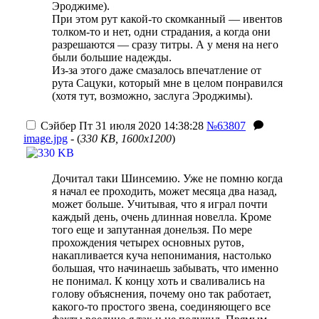
Эроджиме).
При этом рут какой-то скомканный — ивентов
толком-то и нет, одни страдания, а когда они
разрешаются — сразу титры. А у меня на него
были большие надежды.
Из-за этого даже смазалось впечатление от
рута Сацуки, который мне в целом понравился
(хотя тут, возможно, заслуга Эроджимы).
Сэйбер
Пт 31 июля 2020 14:38:28
№63807
image.jpg
- (
330 KB, 1600x1200
)
Дочитал таки Шинсемию. Уже не помню когда
я начал ее проходить, может месяца два назад,
может больше. Учитывая, что я играл почти
каждый день, очень длинная новелла. Кроме
того еще и запутанная донельзя. По мере
прохождения четырех основных рутов,
накапливается куча непонимания, настолько
большая, что начинаешь забывать, что именно
не понимал. К концу хоть и сваливались на
голову объяснения, почему оно так работает,
какого-то простого звена, соединяющего все