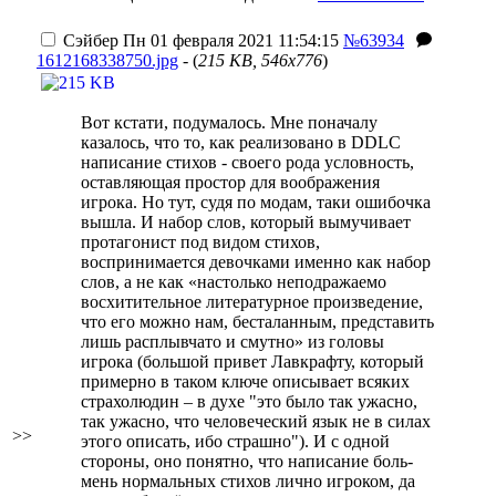
Сэйбер
Пн 01 февраля 2021 11:54:15
№63934
1612168338750.jpg
- (
215 KB, 546x776
)
Вот кстати, подумалось. Мне поначалу
казалось, что то, как реализовано в DDLC
написание стихов - своего рода условность,
оставляющая простор для воображения
игрока. Но тут, судя по модам, таки ошибочка
вышла. И набор слов, который вымучивает
протагонист под видом стихов,
воспринимается девочками именно как набор
слов, а не как «настолько неподражаемо
восхитительное литературное произведение,
что его можно нам, бесталанным, представить
лишь расплывчато и смутно» из головы
игрока (большой привет Лавкрафту, который
примерно в таком ключе описывает всяких
страхолюдин – в духе "это было так ужасно,
так ужасно, что человеческий язык не в силах
>>
этого описать, ибо страшно"). И с одной
стороны, оно понятно, что написание боль-
мень нормальных стихов лично игроком, да