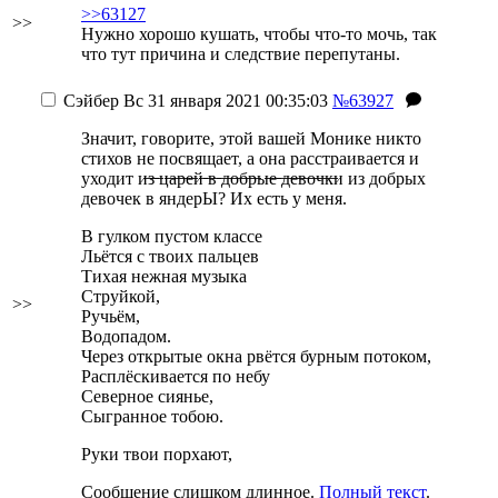
>>63127
>>
Нужно хорошо кушать, чтобы что-то мочь, так
что тут причина и следствие перепутаны.
Сэйбер
Вс 31 января 2021 00:35:03
№63927
Значит, говорите, этой вашей Монике никто
стихов не посвящает, а она расстраивается и
уходит и̶з̶ ̶ц̶а̶р̶е̶й̶ ̶в̶ ̶д̶о̶б̶р̶ы̶е̶ ̶д̶е̶в̶о̶ч̶к̶и из добрых
девочек в яндерЫ? Их есть у меня.
В гулком пустом классе
Льётся с твоих пальцев
Тихая нежная музыка
Струйкой,
>>
Ручьём,
Водопадом.
Через открытые окна рвётся бурным потоком,
Расплёскивается по небу
Северное сиянье,
Сыгранное тобою.
Руки твои порхают,
Сообщение слишком длинное.
Полный текст
.