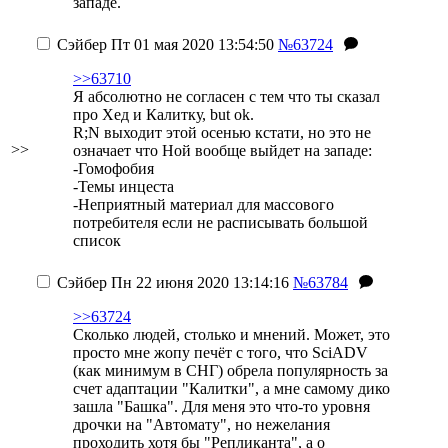
западе.
Сэйбер
Пт 01 мая 2020 13:54:50
№63724
>>63710
Я абсолютно не согласен с тем что ты сказал
про Хед и Калитку, but ok.
R;N выходит этой осенью кстати, но это не
>>
означает что Ной вообще выйдет на западе:
-Гомофобия
-Темы инцеста
-Неприятный материал для массового
потребителя если не расписывать большой
список
Сэйбер
Пн 22 июня 2020 13:14:16
№63784
>>63724
Сколько людей, столько и мнений. Может, это
просто мне жопу печёт с того, что SciADV
(как минимум в СНГ) обрела популярность за
счет адаптации "Калитки", а мне самому дико
зашла "Башка". Для меня это что-то уровня
дрочки на "Автомату", но нежелания
проходить хотя бы "Репликанта", а о