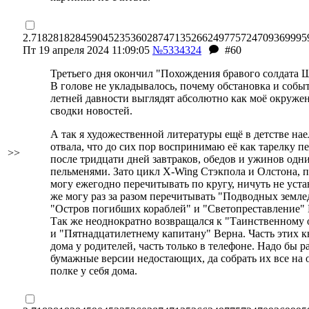
2.71828182845904523536028747135266249775724709369995
Пт 19 апреля 2024 11:09:05
№5334324
#60
Третьего дня окончил "Похождения бравого солдата 
В голове не укладывалось, почему обстановка и событ
летней давности выглядят абсолютно как моё окруже
сводки новостей.
А так я художественной литературы ещё в детстве нае
отвала, что до сих пор воспринимаю её как тарелку п
>>
после тридцати дней завтраков, обедов и ужинов одн
пельменями. Зато цикл X-Wing Стэкпола и Олстона, п
могу ежегодно перечитывать по кругу, ничуть не уста
же могу раз за разом перечитывать "Подводных земле
"Остров погибших кораблей" и "Светопреставление" 
Так же неоднократно возвращался к "Таинственному 
и "Пятнадцатилетнему капитану" Верна. Часть этих 
дома у родителей, часть только в телефоне. Надо бы р
бумажные версии недостающих, да собрать их все на 
полке у себя дома.