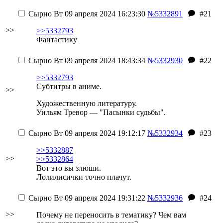
Сырно
Вт 09 апреля 2024 16:23:30
№5332891
#21
>>
>>5332793
Фантастику
Сырно
Вт 09 апреля 2024 18:43:34
№5332930
#22
>>5332793
Субтитры в аниме.
>>
Художественную литературу.
Уильям Тревор — "Пасынки судьбы".
Сырно
Вт 09 апреля 2024 19:12:17
№5332934
#23
>>5332887
>>
>>5332864
Вот это вы злюши.
Лолилисички точно плачут.
Сырно
Вт 09 апреля 2024 19:31:22
№5332936
#24
>>
Почему не переносить в тематику? Чем вам