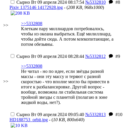
Сырно
Вт 09 апреля 2024 08:17:54
№5332810
#8
Pixiv 1375146 14172928.jpg
- (
208 KB, 968x1000
)
>>5332808
>>
Клеткам пару миллиардов потребовалось,
чтобы из океана выбраться. Ещё милиллиард,
чтобы дойти сюда. А потом млекопитающие, а
потом обезьяны.
Сырно
Вт 09 апреля 2024 08:28:44
№5332812
#9
>>5332808
Не читал - но по идее, если звёзды разной
массы - они эту массу и теряют с разной
>>
скоростью - что вполне могло бы привести в
итоге к разбалансировке. Другой вопрос -
вообще, возможна ли стабильная система
тройной звезды с планетой (полагаю в зоне
жидкой воды, нет?).
Сырно
Вт 09 апреля 2024 09:05:40
№5332813
#10
HD188753_orbit.jpg
- (
10 KB, 800x640
)