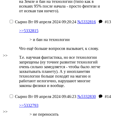
на Земле и бан на технологии (типо как в
исекаях 95% после начала - просто фентези и
от исекая там ничего).
Сырно
Вт 09 апреля 2024 09:20:24
№5332816
#13
>>5332815
> и бан на технологии
Что ещё больше вопросов вызывает, к слову.
>>
Т.е. научная фантастика, но все технологии
запрещены (ну точнее развитие технологий
очень сильно замедляется - чтобы было легче
захватывать планету). А у инопланетян
технологии больше походят на магию и
работают нелогично, нарушают многие
законы физики и вообще.
Сырно
Вт 09 апреля 2024 09:46:23
№5332830
#14
>>5332793
>>
> не переносить