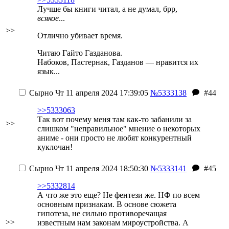
Лучше бы книги читал, а не думал, брр,
всякое
...
>>
Отлично убивает время.
Читаю Гайто Газданова.
Набоков, Пастернак, Газданов — нравится их
язык...
Сырно
Чт 11 апреля 2024 17:39:05
№5333138
#44
>>5333063
Так вот почему меня там как-то забанили за
>>
слишком "неправильное" мнение о некоторых
аниме - они просто не любят конкурентный
куклочан!
Сырно
Чт 11 апреля 2024 18:50:30
№5333141
#45
>>5332814
А что же это еще? Не фентези же. НФ по всем
основным признакам. В основе сюжета
гипотеза, не сильно противоречащая
>>
известным нам законам мироустройства. А