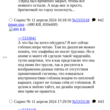
ТИред был временно закрыт, чтобы все
немного остыли.
А ведь мог и просто,
бритвочкой по горлу полоснуть...
Сырно
Чт 11 апреля 2024 16:18:10
№5333118
#42
imаgе.png
- (
480 KB, 830x600
)
>>5333041
А что бы ты хотел обсудить? Я вот сейчас
гоблинслеера читаю. Там по диалогам можно
понять, что эльфийка не носит трусики. Но в
аниме и манге ей сделали такой чардизайн,
>>
тугие шортики, что я как представлю что она
под ними без трусов, так и рисуются в
воображении разные пятна от отсутствия
примитивной гигиены, что измазаться
внутренностями гоблина вощем-то неплохой
вариант, скроет не только себя от гоблинов. В
целом я люблю тайтл, но дизайн персонажей
мне прям не нравится.
Сырно
Чт 11 апреля 2024 17:29:59
№5333136
#43
>>5333118