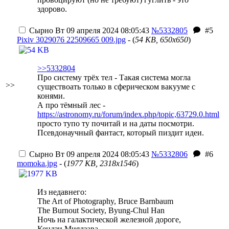
здорово.
Сырно
Вт 09 апреля 2024 08:05:43
№5332805
#5
Pixiv 3029076 22509665 009.jpg
- (
54 KB, 650x650
)
>>5332804
Про систему трёх тел - Такая система могла
>>
существоать только в сферическом вакууме с
конями.
А про тёмный лес -
https://astronomy.ru/forum/index.php/topic,63729.0.html
просто тупо ту почитай и на даты посмотри.
Псевдонаучный фантаст, который пиздит идеи.
Сырно
Вт 09 апреля 2024 08:05:43
№5332806
#6
momoka.jpg
- (
1977 KB, 2318x1546
)
Из недавнего:
The Art of Photography, Bruce Barnbaum
The Burnout Society, Byung-Chul Han
Ночь на галактической железной дороге,
Кендзи Миядзава