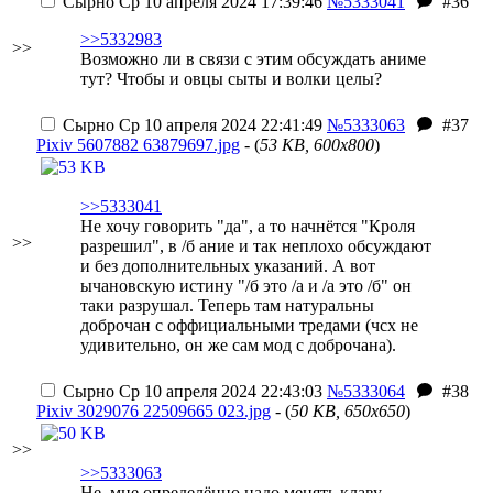
Сырно
Ср 10 апреля 2024 17:39:46
№5333041
#36
>>5332983
>>
Возможно ли в связи с этим обсуждать аниме
тут? Чтобы и овцы сыты и волки целы?
Сырно
Ср 10 апреля 2024 22:41:49
№5333063
#37
Pixiv 5607882 63879697.jpg
- (
53 KB, 600x800
)
>>5333041
Не хочу говорить "да", а то начнётся "Кроля
>>
разрешил", в /б ание и так неплохо обсуждают
и без дополнительных указаний. А вот
ычановскую истину "/б это /а и /а это /б" он
таки разрушал. Теперь там натуральны
доброчан с оффициальными тредами
(чсх не
удивительно, он же сам мод с доброчана)
.
Сырно
Ср 10 апреля 2024 22:43:03
№5333064
#38
Pixiv 3029076 22509665 023.jpg
- (
50 KB, 650x650
)
>>
>>5333063
Не, мне определённо надо менять клаву.