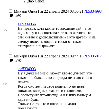
Дао Секса
Михари Ояма
Пн 22 апреля 2024 03:00:21
№5334993
#69
>>5334956
Ну правда, хоть какие-то вводные дай - а то
>>
ведь могу и посоветовать что-то из того что
сам читаю с удовольствием - а кто другой и на
стенку полезть может с тоски от такого,
фигурально выражаясь.
Михари Ояма
Пн 22 апреля 2024 09:44:16
№5335017
#70
>>5334993
Ну я даже не знаю, может кто-то думает, что
такого не бывает, но я правда не знаю с чего
начать.
>>
Когда смотрел первое аниме, то не знал
никаких вводных, так же и с книгами.
Посоветуйте что-нибудь, а я тыкну пальцем
куда-нибудь.
Только не то, что в школе проходят
пожалуйста.