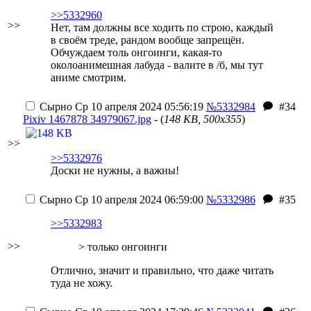
>>5332960
>>
Нет, там должны все ходить по строю, каждый
в своём треде, рандом вообще запрещён.
Обчуждаем толь онгоинги, какая-то
околоанимешная лабуда - валите в /б, мы тут
аниме смотрим.
Сырно
Ср 10 апреля 2024 05:56:19
№5332984
#34
Pixiv 1467878 34979067.jpg
- (
148 KB, 500x355
)
>>
>>5332976
Доски не нужны, а важны!
Сырно
Ср 10 апреля 2024 06:59:00
№5332986
#35
>>5332983
>>
> только онгоинги
Отлично, значит и правильно, что даже читать
туда не хожу.