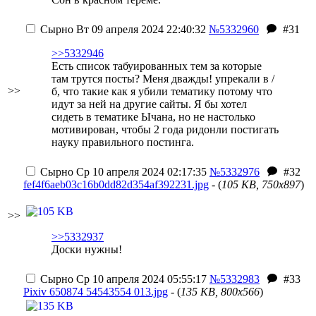
Сырно
Вт 09 апреля 2024 22:40:32
№5332960
#31
>>5332946
Есть список табуированных тем за которые
там трутся посты? Меня дважды! упрекали в /
>>
б, что такие как я убили тематику потому что
идут за ней на другие сайты. Я бы хотел
сидеть в тематике Ычана, но не настолько
мотивирован, чтобы 2 года ридонли постигать
науку правильного постинга.
Сырно
Ср 10 апреля 2024 02:17:35
№5332976
#32
fef4f6aeb03c16b0dd82d354af392231.jpg
- (
105 KB, 750x897
)
>>
>>5332937
Доски нужны!
Сырно
Ср 10 апреля 2024 05:55:17
№5332983
#33
Pixiv 650874 54543554 013.jpg
- (
135 KB, 800x566
)