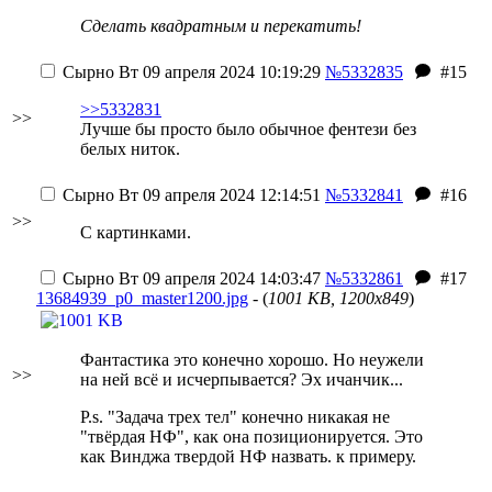
Сделать квадратным и перекатить!
Сырно
Вт 09 апреля 2024 10:19:29
№5332835
#15
>>5332831
>>
Лучше бы просто было обычное фентези без
белых ниток.
Сырно
Вт 09 апреля 2024 12:14:51
№5332841
#16
>>
С картинками.
Сырно
Вт 09 апреля 2024 14:03:47
№5332861
#17
13684939_p0_master1200.jpg
- (
1001 KB, 1200x849
)
Фантастика это конечно хорошо. Но неужели
>>
на ней всё и исчерпывается? Эх ичанчик...
P.s. "Задача трех тел" конечно никакая не
"твёрдая НФ", как она позиционируется. Это
как Винджа твердой НФ назвать. к примеру.