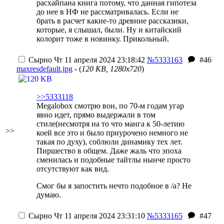
расхайпана книга потому, что данная гипотеза
до нее в НФ не рассматривалась.
Если не
брать в расчет какие-то древние рассказики,
которые, я слышал, были.
Ну и китайский
колорит тоже в новинку. Прикольный.
Сырно
Чт 11 апреля 2024 23:18:42
№5333163
#46
maxresdefault.jpg
- (
120 KB, 1280x720
)
>>5333118
Megalobox смотрю вон, по 70-м годам угар
явно идет, прямо выдержали в том
стиле(несмотря на то что манга к 50-летию
>>
коей все это и было приурочено немного не
такая по духу), соблюли динамику тех лет.
Пиршество в общем. Даже жаль что эпоха
сменилась и подобные тайтлы нынче просто
отсутствуют как вид.
Смог бы я запостить нечто подобное в /a? Не
думаю.
Сырно
Чт 11 апреля 2024 23:31:10
№5333165
#47