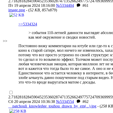
2.71828182845904523536028747135266249775724709369995
Пт 19 апреля 2024 18:16:00
№5334404
#61
imаge.png
- (
52 KB, 857x879
)
>>5334324
> события 110-летней давности выглядят абсол
как моё окружение и сводки новостей.
>>
Постоянно вижу комментарии на ютубе
или где-то к 
кино
к старой сатире, мол ничего не изменилось, хаха
потому что все просто устроено по своей структуре: к
то сделал и то возымело эффект. Толчком может посл
любая человеческая эмоция, которая миллион лет не м
вот и кажется что тогда было то же самое. А оно и не 
Единственное что остается человеку в интернете, в б
злобе ычьнуть давно пошученное под старым видео. 
это что-то вроде выругаться матом с досады.
2.71828182845904523536028747135266249775724709369995
Сб 20 апреля 2024 10:36:38
№5334554
#62
__patchouli_knowledge_touhou_drawn_by_em(...).jpg
- (
258 KB