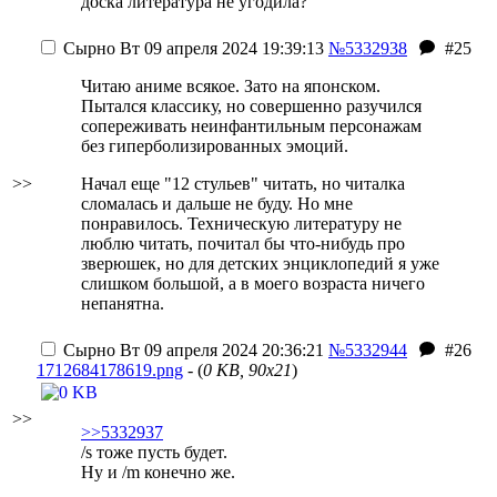
доска литература не угодила?
Сырно
Вт 09 апреля 2024 19:39:13
№5332938
#25
Читаю аниме всякое. Зато на японском.
Пытался классику, но совершенно разучился
сопереживать неинфантильным персонажам
без гиперболизированных эмоций.
>>
Начал еще "12 стульев" читать, но читалка
сломалась и дальше не буду. Но мне
понравилось. Техническую литературу не
люблю читать, почитал бы что-нибудь про
зверюшек, но для детских энциклопедий я уже
слишком большой, а в моего возраста ничего
непанятна.
Сырно
Вт 09 апреля 2024 20:36:21
№5332944
#26
1712684178619.png
- (
0 KB, 90x21
)
>>
>>5332937
/s тоже пусть будет.
Ну и /m конечно же.