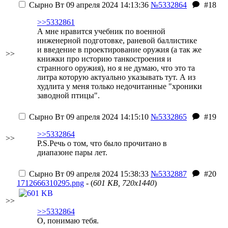
Сырно
Вт 09 апреля 2024 14:13:36
№5332864
#18
>>5332861
А мне нравится учебник по военной
инженерной подготовке, раневой баллистике
и введение в проектирование оружия (а так же
>>
книжки про историю танкостроения и
странного оружия), но я не думаю, что это та
литра которую актуально указывать тут.
А из
худлита у меня только недочитанные "хроники
заводной птицы".
Сырно
Вт 09 апреля 2024 14:15:10
№5332865
#19
>>5332864
>>
P.S.Речь о том, что было прочитано в
диапазоне пары лет.
Сырно
Вт 09 апреля 2024 15:38:33
№5332887
#20
1712666310295.png
- (
601 KB, 720x1440
)
>>
>>5332864
О, понимаю тебя.