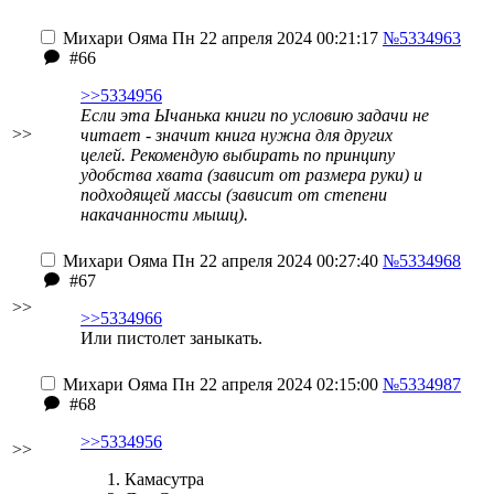
Михари Ояма
Пн 22 апреля 2024 00:21:17
№5334963
#66
>>5334956
Если эта Ычанька книги по условию задачи не
>>
читает - значит книга нужна для других
целей. Рекомендую выбирать по принципу
удобства хвата (зависит от размера руки) и
подходящей массы (зависит от степени
накачанности мышц).
Михари Ояма
Пн 22 апреля 2024 00:27:40
№5334968
#67
>>
>>5334966
Или пистолет заныкать.
Михари Ояма
Пн 22 апреля 2024 02:15:00
№5334987
#68
>>5334956
>>
Камасутра