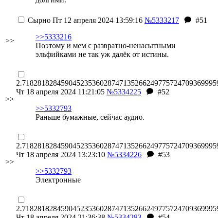
Сырно
Пт 12 апреля 2024 13:59:16
№5333217
#51
>>5333216
>>
Поэтому и мем с развратно-ненасытными
эльфийками не так уж далёк от истины.
2.71828182845904523536028747135266249775724709369995
Чт 18 апреля 2024 11:21:05
№5334225
#52
>>
>>5332793
Раньше бумажные, сейчас аудио.
2.71828182845904523536028747135266249775724709369995
Чт 18 апреля 2024 13:23:10
№5334226
#53
>>
>>5332793
Электронные
2.71828182845904523536028747135266249775724709369995
Чт 18 апреля 2024 21:36:38
№5334283
#54