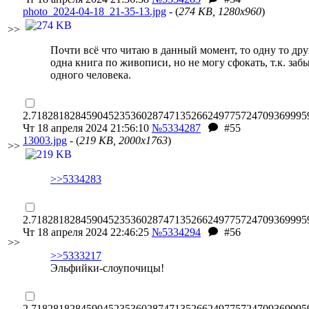
photo_2024-04-18_21-35-13.jpg
- (
274 KB, 1280x960
)
>>
Почти
всё что читаю в данный момент, то одну то др
одна книга по живописи, но не могу сфокать, т.к. заб
одного человека.
2.71828182845904523536028747135266249775724709369995
Чт 18 апреля 2024 21:56:10
№5334287
#55
13003.jpg
- (
219 KB, 2000x1763
)
>>
>>5334283
2.71828182845904523536028747135266249775724709369995
Чт 18 апреля 2024 22:46:25
№5334294
#56
>>
>>5333217
Эльфийки-слоупочицы!
2.71828182845904523536028747135266249775724709369995