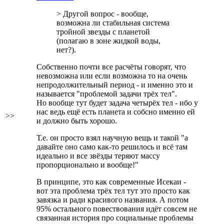
> Другой вопрос - вообще,
возможна ли стабильная система
тройной звезды с планетой
(полагаю в зоне жидкой воды,
нет?).
Собственно почти все расчёты говорят, что
невозможна или если возможна то на очень
непродолжительный период - и именно это и
называется "проблемой задачи трёх тел".
Но вообще тут будет задача четырёх тел - ибо у
нас ведь ещё есть планета и собсно именно ей
>>
и должно быть хорошо.
Т.е. он просто взял научную вещь и такой "а
давайте оно само как-то решилось и всё там
идеально и все звёзды теряют массу
пропорционально и вообще!"
В принципе, это как современные Исекаи -
вот эта проблема трёх тел тут это просто как
завязка и ради красивого названия. А потом
95% остального повествования идёт совсем не
связанная история про социальные проблемы