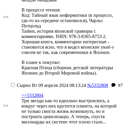
В процессе чтения:
Код: Тайный язык информатики (в процессе,
>>
где-то на середине остановился), Чарльз
Петцольд
Tashen, история японской гравюры с
комментариями. ISBN: 978-3-8365-8753-2.
Хорошая книга, комментарии интересные -
становится ясно, что я видел японские укиё-э
совсем не так, как современники в Японии.
В плане к покупке:
Красная Птица (сборник детской литературы
Японии до Второй Мировой войны).
Сырно
Вт 09 апреля 2024 08:13:24
№5332808
#7
>>5332804
Три звезды как-то идеально выстроились, а
>>
вокруг через них крутится планета, на которой
не только смогла жизнь возникнуть, но и
построить цивилизацю. А теперь, спустя
миллиарды их систеие чтот плохо стало...