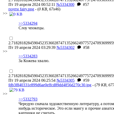
Пт 19 апреля 2024 00:52:11
№5334300
#57
почти fairy.png
- (
0 KB, 67x46
)
>>
>>5334294
Слоу чпокецы.
2.71828182845904523536028747135266249775724709369995
Пт 19 апреля 2024 03:29:39
№5334302
#58
>>
>>5334283
За Кожева хвалю.
2.71828182845904523536028747135266249775724709369995
Пт 19 апреля 2024 06:25:54
№5334305
#59
fdb3f840331e899d6ae0effcd89dd4856d270c30.jpg
- (
79 KB, 67
>>
>>5332793
Чередую сначала художественную литературу, а потом
нибудь историческое. Это если мангу и прочие азиатс
картинки не считать.