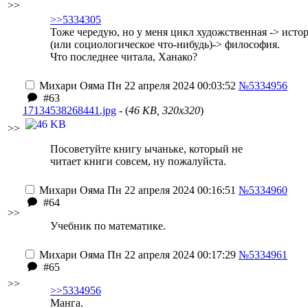
>>
>>5334305
Тоже чередую, но у меня цикл художственная -> исто
(или социологическое что-нибудь)-> философия.
Что последнее читала, Ханако?
Михари Ояма
Пн 22 апреля 2024 00:03:52
№5334956
#63
17134538268441.jpg
- (
46 KB, 320x320
)
>>
Посоветуйте книгу ычаньке, который не
читает книги совсем, ну пожалуйста.
Михари Ояма
Пн 22 апреля 2024 00:16:51
№5334960
#64
>>
Учебник по математике.
Михари Ояма
Пн 22 апреля 2024 00:17:29
№5334961
#65
>>
>>5334956
Манга.