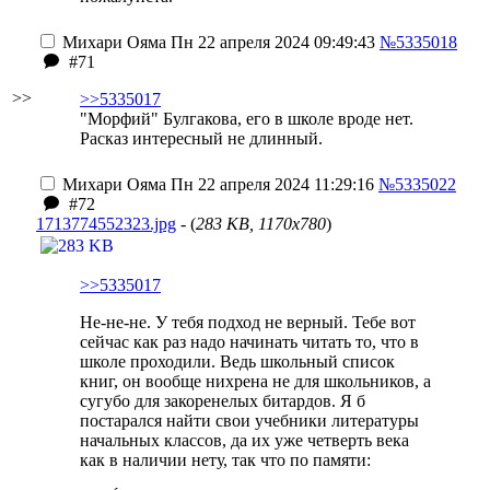
Михари Ояма
Пн 22 апреля 2024 09:49:43
№5335018
#71
>>
>>5335017
"Морфий" Булгакова, его в школе вроде нет.
Расказ интересный не длинный.
Михари Ояма
Пн 22 апреля 2024 11:29:16
№5335022
#72
1713774552323.jpg
- (
283 KB, 1170x780
)
>>5335017
Не-не-не. У тебя подход не верный. Тебе вот
сейчас как раз надо начинать читать то, что в
школе проходили. Ведь школьный список
книг, он вообще нихрена не для школьников, а
сугубо для закоренелых битардов. Я б
постарался найти свои учебники литературы
начальных классов, да их уже четверть века
как в наличии нету, так что по памяти: