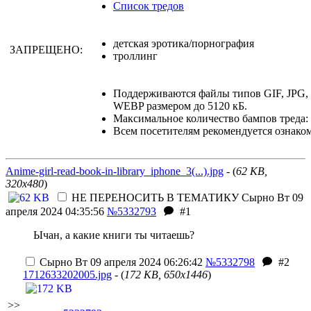
Список тредов
детская эротика/порнография
ЗАПРЕЩЕНО:
троллинг
Поддерживаются файлы типов GIF, JPG
WEBP размером до 5120 кБ.
Максимальное количество бампов треда: 
Всем посетителям рекомендуется ознако
Anime-girl-read-book-in-library_iphone_3(...).jpg
- (
62 KB,
320x480
)
НЕ ПЕРЕНОСИТЬ В ТЕМАТИКУ
Сырно
Вт 09
апреля 2024 04:35:56
№5332793
#1
Ычан, а какие книги ты читаешь?
Сырно
Вт 09 апреля 2024 06:26:42
№5332798
#2
1712633202005.jpg
- (
172 KB, 650x1446
)
>>