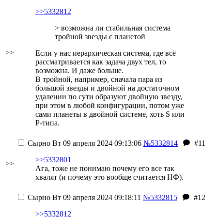
>>5332812
> возможна ли стабильная система
тройной звезды с планетой
>>
Если у нас иерархическая система, где всё
рассматривается как задача двух тел, то
возможна. И даже больше.
В тройной, например, сначала пара из
большой звезды и двойной на достаточном
удалении по сути образуют двойную звезду,
при этом в любой конфигурации, потом уже
сами планеты в двойной системе, хоть S или
P-типа.
Сырно
Вт 09 апреля 2024 09:13:06
№5332814
#11
>>5332801
>>
Ага, тоже не понимаю почему его все так
хвалят (и почему это вообще считается НФ).
Сырно
Вт 09 апреля 2024 09:18:11
№5332815
#12
>>5332812