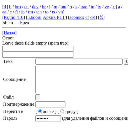
[
d
|
b
/
bro
/
cu
/
dev
/
hr
/
l
/
m
/
mu
/
o
/
s
/
tran
/
tu
/
tv
/
vg
/
x
|
a
/
aa
/
c
/
fi
/
jp
/
rm
/
tan
/
to
/
ts
/
vn
]
[
Радио 410
] [
ii.booru
-
Архив РПГ
] [
acomics
-
cf
-
ost
] [
𝕏
]
Ычан — Бред
[
Назад
]
Ответ
Leave these fields empty (spam trap):
Тема
Сообщение
Файл
Подтверждение
Перейти к
[
доске ]
[
треду ]
Пароль
(для удаления файлов и сообщен