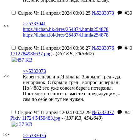
Сырно
Чт 11 апреля 2024 00:01:25
№5333073
#39
>>5333041
>>
https://iichan.hk/d/res/254874.html#254878
https://iichan.lol/d/res/254874.html#254878
Сырно
Чт 11 апреля 2024 00:36:27
№5333076
#40
1712784986637.png
- (
457 KB, 700x467
)
>>5333073
>>
Карен теперь и в /d Ычана. Звкрыли тред - да,
непорядок. Открыли тред - вопрос исчерпан.
Но '4882 это уже совсем берега потеряны.
Пост можно сносить вместе с предыдущим, -
сам по себе он тут не нужен.
Сырно
Чт 11 апреля 2024 00:42:29
№5333077
#41
Pixiv 11724 5459483.jpg
- (
137 KB, 454x640
)
>>
>>5333076