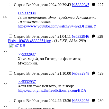
Сырно
Вт 09 апреля 2024 20:39:43
№5332945
#27
>>5332934
>>
Ты не понимаешь. Это - средство. А лолисички
- а лолисички потом.
https://www.youtube.com/watch?v=-l9ZDHcsmJY
Сырно
Вт 09 апреля 2024 21:04:11
№5332946
#28
Pixiv 109438 46882351.jpg
- (
147 KB, 881x1280
)
>>
>>5332937
Хехе. мод /а, он Гитлер, на фоне меня,
Муссолини.
Сырно
Вт 09 апреля 2024 21:10:00
№5332948
#29
>>5332937
>>
Хотя так тоже неплохо, на выбор:
https://acronyms.thefreedictionary.com/BDA
Сырно
Вт 09 апреля 2024 22:13:36
№5332956
#30
>>
Сон в красном тереме.