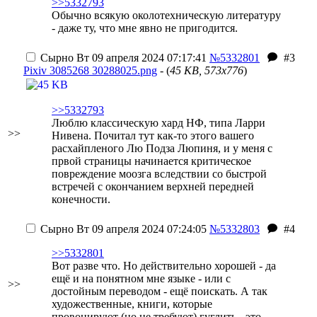
>>5332793
Обычно всякую околотехническую литературу
- даже ту, что мне явно не пригодится.
Сырно
Вт 09 апреля 2024 07:17:41
№5332801
#3
Pixiv 3085268 30288025.png
- (
45 KB, 573x776
)
>>5332793
Люблю классическую хард НФ, типа Ларри
>>
Нивена. Почитал тут как-то этого вашего
расхайпленого Лю Подза Люпиня, и у меня с
првой страницы начинается критическое
повреждение моозга вследствии со быстрой
встречей с окончанием верхней передней
конечности.
Сырно
Вт 09 апреля 2024 07:24:05
№5332803
#4
>>5332801
Вот разве что. Но действительно хорошей - да
ещё и на понятном мне языке - или с
>>
достойным переводом - ещё поискать. А так
художественные, книги, которые
провоцируют (но не требуют) гуглить - это