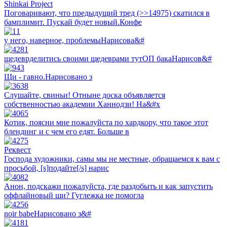
Shinkai Project
Поговаривают, что предыдущий тред (>>14975) скатился в
бамплимит. Пускай будет новый.Конфе
у него, наверное, проблемыНарисова&#
щедеврделитись своими щедеврами тутОП бакаНарисов&#
Щи - гaвно.Нарисовано з
Слушайте, свиньи! Отныне доска объявляется
собственностью академии Ханнодзи! На&#x
Котик, поясни мне пожалуйста по хардкору, что такое этот
блендинг и с чем его едят. Больше в
Реквест
Господа художники, самы мы не местные, обращаемся к вам с
просьбой, [s]подайте[/s] нарис
Анон, подскажи пожалуйста, где раздобыть и как запустить
оффлайновый ши? Гуглежка не помогла
noir babeНарисовано з&#