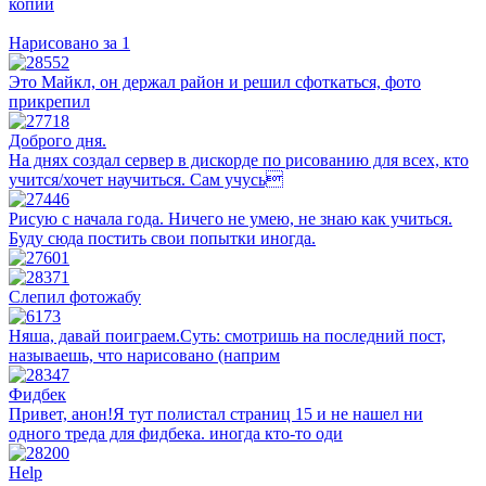
копии
Нарисовано за 1
Это Майкл, он держал район и решил сфоткаться, фото
прикрепил
Доброго дня.
На днях создал сервер в дискорде по рисованию для всех, кто
учится/хочет научиться. Сам учусь
Рисую с начала года. Ничего не умею, не знаю как учиться.
Буду сюда постить свои попытки иногда.
Слепил фотожабу
Няша, давай поиграем.Суть: смотришь на последний пост,
называешь, что нарисовано (наприм
Фидбек
Привет, анон!Я тут полистал страниц 15 и не нашел ни
одного треда для фидбека. иногда кто-то оди
Hеlp