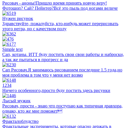
Рисовач - аноны!Пришло время принять новую веру!
Фотошоп? Сай? Пейнтер?Всё это пыль под ногами величе
Нужен рисунок
Здравствуйте, пожалуйста, кто-нибудь может перерисовать
этого негра, но с качеством полу
Simple text
Сап, котаны. ИТТ буду постить свои свои работы и наброски,
а так же пытаться в прогресс и да
Сап Рисовач.Я занимаюсь рисованием последние 1.5 года,но
моя проблема в том что у меня нет возмо
1234
Ничего особенного,просто буду постить здесь рисунки
Лысый мужик
Рисовач, прости - знаю что поступаю как типичная дравхора,
однако, кто же мне поможет
Фракталоблудство
Фрактальные эксперименты, которые опасно держать в