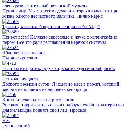
очень развлекательный авторский мультик
Привет мир. Мы с другом сделали авторский мультик про
жизнь одного несчастного мальчика. Лично нарис
Тут есть, кто тоже балуется и генерит себе AI-gf?
Привет всем! Калякаю акварелью и изучаю каллиграфию
пером. Всё это ради расслабления нервной системы
Яблочко и два шарика
Пытаюсь рисовать
Если вы не против, буду скидывать сюда свои наброски.
Психология цвета
Доброго времени суток! Я недавно влез в проект, который
завязан на влиянии на человека выбора цв
Книги и руководства по рисованию
Рисовач, пикрилейтед - сырая подборка учебных материалов
для желающих поднять свой лвл. Просьба
Нет
уменьшенной