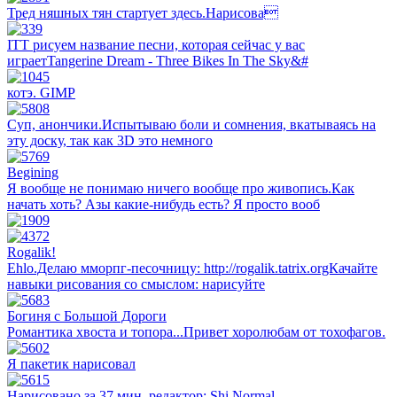
Тред няшных тян стартует здесь.Нарисова
ITT рисуем название песни, которая сейчас у вас
играетTangerine Dream - Three Bikes In The Sky&#
котэ. GIMP
Суп, анончики.Испытываю боли и сомнения, вкатываясь на
эту доску, так как 3D это немного
Begining
Я вообще не понимаю ничего вообще про живопись.Как
начать хоть? Азы какие-нибудь есть? Я просто вооб
Rogalik!
Ehlo.Делаю мморпг-песочницу: http://rogalik.tatrix.orgКачайте
навыки рисования со смыслом: нарисуйте
Богиня с Большой Дороги
Романтика хвоста и топора...Привет хоролюбам от тохофагов.
Я пакетик нарисовал
Нарисовано за 37 мин, редактор: Shi Normal