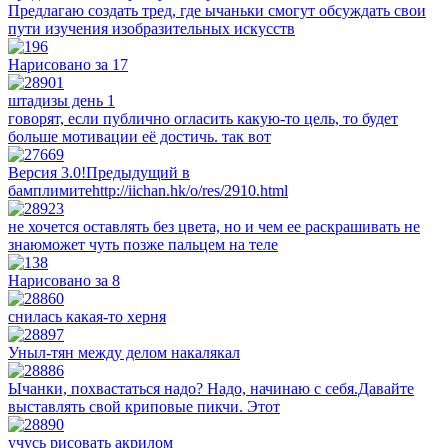
Предлагаю создать тред, где ычаньки смогут обсуждать свои
пути изучения изобразительных искусств
Нарисовано за 17
штадизы день 1
говорят, если публично огласить какую-то цель, то будет
больше мотивации её достичь. так вот
Версия 3.0!Предыдущий в
бамплимитеhttp://iichan.hk/o/res/2910.html
не хочется оставлять без цвета, но и чем ее раскрашивать не
знаюможет чуть позже пальцем на теле
Нарисовано за 8
снилась какая-то херня
Уныл-тян между делом накалякал
Ычанки, похвастаться надо? Надо, начинаю с себя.Давайте
выставлять свой криповые пикчи. Этот
учусь рисовать акрилом