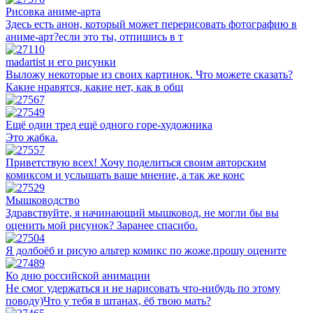
Рисовка аниме-арта
Здесь есть анон, который может перерисовать фотографию в
аниме-арт?если это ты, отпишись в т
madartist и его рисунки
Выложу некоторые из своих картинок. Что можете сказать?
Какие нравятся, какие нет, как в общ
Ещё один тред ещё одного горе-художника
Это жабка.
Приветствую всех! Хочу поделиться своим авторским
комиксом и услышать ваше мнение, а так же конс
Мышководство
Здравствуйте, я начинающий мышковод, не могли бы вы
оценить мой рисунок? Заранее спасибо.
Я долбоёб и рисую альтер комикс по жоже,прошу оцените
Ко дню российской анимации
Не смог удержаться и не нарисовать что-нибудь по этому
поводу)Что у тебя в штанах, ёб твою мать?