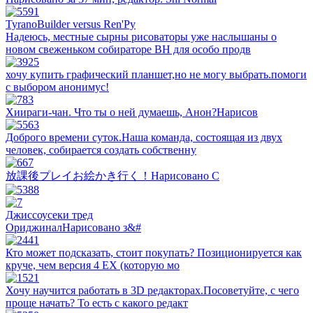
TyranoBuilder versus Ren'Py
Надеюсь, местные сырны рисоваторы уже наслышаны о
новом свеженьком собираторе ВН для особо продв
хочу купить графический планшет,но не могу выбрать.помоги
с выбором анонимус!
Хиираги-чан. Что ты о ней думаешь, Анон?Нарисов
Доброго времени суток.Наша команда, состоящая из двух
человек, собирается создать собственну
放課後プレイお絵かき行く！Нарисовано C
Джиссоусеки тред
ОриджиналНарисовано з&#
Кто может подсказать, стоит покупать? Позиционируется как
круче, чем версия 4 ЕХ (которую мо
Хочу научится работать в 3D редакторах.Посоветуйте, с чего
проще начать? То есть с какого редакт