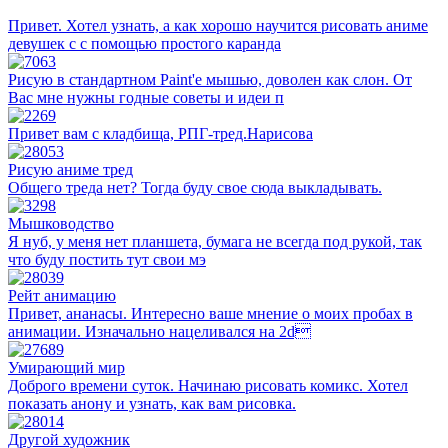
Привет. Хотел узнать, а как хорошо научится рисовать аниме
девушек с с помощью простого каранда
Рисую в стандартном Paint'е мышью, доволен как слон. От
Вас мне нужны годные советы и идеи п
Привет вам с кладбища, РПГ-тред.Нарисова
Рисую аниме тред
Общего треда нет? Тогда буду свое сюда выкладывать.
Мышководство
Я нуб, у меня нет планшета, бумага не всегда под рукой, так
что буду постить тут свои мэ
Рейт анимацию
Привет, ананасы. Интересно ваше мнение о моих пробах в
анимации. Изначально нацеливался на 2d
Умирающий мир
Доброго времени суток. Начинаю рисовать комикс. Хотел
показать анону и узнать, как вам рисовка.
Другой художник