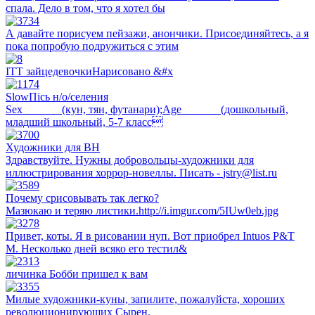
спала. Дело в том, что я хотел бы
А давайте порисуем пейзажи, анончики. Присоединяйтесь, а я
пока попробую подружиться с этим
ITT зайцедевочкиНарисовано &#x
SlowПiсь н/о/селения
Sex_______(кун, тян, футанари);Age_______(дошкольный,
младший школьный, 5-7 класс
Художники для ВН
Здравствуйте. Нужны добровольцы-художники для
иллюстрирования хоррор-новеллы. Писать -
jstry@list.ru
Почему срисовывать так легко?
Мазюкаю и теряю листики.http://i.imgur.com/5IUw0eb.jpg
Привет, коты. Я в рисовании нуп. Вот приобрел Intuos P&T
M. Несколько дней всяко его тестил&
личинка Бобби пришел к вам
Милые художники-куны, запилите, пожалуйста, хороших
революционирующих Сырен.