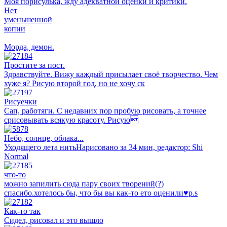
Моя порисулька, жду адекватной оценки и критики.
Нет
уменьшенной
копии
Морда, демон.
Простите за пост.
Здравствуйте. Вижу каждый присылает своё творчество. Чем
хуже я? Рисую второй год, но не хочу ск
Рисуечки
Сап, работяги. С недавних пор пробую рисовать, а точнее
срисовывать всякую красоту. Рисую
Небо, солнце, облака...
Уходящего лета нитьНарисовано за 34 мин, редактор: Shi
Normal
что-то
можно запилить сюда пару своих творений(?)
спасибо.хотелось бы, что бы вы как-то ето оценили♥p.s
Как-то так
Сидел, рисовал и это вышло