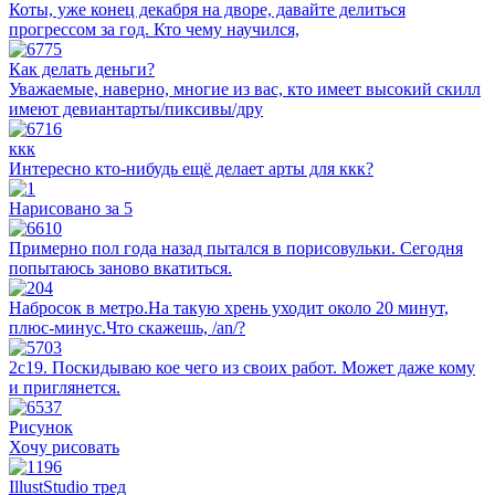
Коты, уже конец декабря на дворе, давайте делиться
прогрессом за год. Кто чему научился,
Как делать деньги?
Уважаемые, наверно, многие из вас, кто имеет высокий скилл
имеют девиантарты/пиксивы/дру
ккк
Интересно кто-нибудь ещё делает арты для ккк?
Нарисовано за 5
Примерно пол года назад пытался в порисовульки. Сегодня
попытаюсь заново вкатиться.
Набросок в метро.На такую хрень уходит около 20 минут,
плюс-минус.Что скажешь, /an/?
2с19. Поскидываю кое чего из своих работ. Может даже кому
и приглянется.
Рисунок
Хочу рисовать
IllustStudio тред