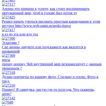
Аноны что пришли к успеху, как стоит воспринимать
окружающий мир, чтоб в голове был поток ху
Решил начать учиться рисовать простым карандашом в этом
ресурсе http://www.web-paint.ru/uroki-risova
я хз чо эта или кто эта
Эскюзми ?
Сап аноны, научите или подскажите как вкатится в
риованиеф
рисы
прошу оценку. Чей внутренний мир резонансирует с данным
творением ?
Делаю портреты по вашему фото. Стильно и плохо. Фото в
тред.
Привет! Я самоучка, рисую где-то полгода. Что скажешь,
анон?