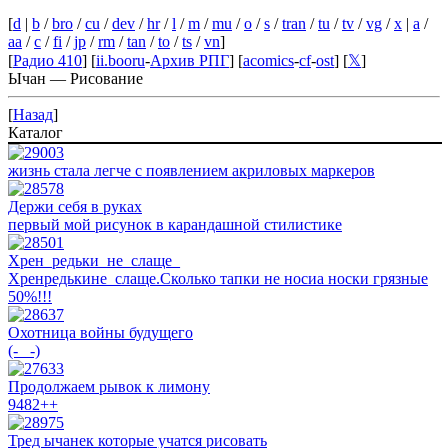
[
d
|
b
/
bro
/
cu
/
dev
/
hr
/
l
/
m
/
mu
/
o
/
s
/
tran
/
tu
/
tv
/
vg
/
x
|
a
/
aa
/
c
/
fi
/
jp
/
rm
/
tan
/
to
/
ts
/
vn
]
[
Радио 410
] [
ii.booru
-
Архив РПГ
] [
acomics
-
cf
-
ost
] [
𝕏
]
Ычан — Рисование
[
Назад
]
Каталог
жизнь стала легче с появлением акриловых маркеров
Держи себя в руках
первый мой рисунок в карандашной стилистике
Хрен_редьки_не_слаще_
Хренредькине_слаще.Сколько тапки не носиа носки грязные
50%!!!
Охотница войны будущего
(-_ -)
Продолжаем рывок к лимону
9482++
Тред ычанек которые учатся рисовать