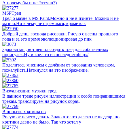
А почему бы и не Эггман?)
MSPTред
Тред о мазне в MS Paint.Можно и не в пэинте. Можно и не
мазню.Ни к чему не стремимся, кроме как
Добрый день, господа рисоваки. Рисую с весны прошлого
года и за это время эволюционировал до пик
Здарова /an , вот решил создать тред для собственных
порисулек.Ну и кое-что из последнегоhttp://
Поделитесь мнением с далёким от рисования человеком,
пожалуйста.Наткнулся на это изображение,
Визуализации музыки тред
В данном треде рисуем иллюстрации к особо понравившимся
трекам, транслируем на рисунок образ,
В попытках комиксов
Рисую от нечего делать. Знаю что это далеко не шедевр, но
критики давно не было. Так что хотел у