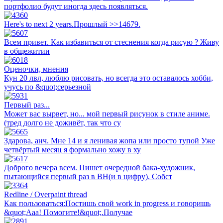
портфолио будут иногда здесь появляться.
Here's to next 2 years.Прошлый >>14679.
Всем привет. Как избавиться от стеснения когда рисую ? Живу
в общежитии
Оценочки, мнения
Кун 20 лвл, люблю рисовать, но всегда это оставалось хобби,
учусь по &quot;серьезной
Первый раз...
Может вас вырвет, но... мой первый рисунок в стиле аниме.
(тред долго не доживёт, так что су
Здарова, анч. Мне 14 и я ленивая жопа или просто тупой Уже
четвёртый месяц я формально хожу в ху
Доброго вечера всем. Пишет очередной бака-художник,
пытающийся первый раз в ВН(и в цифру). Собст
Redline / Overpaint thread
Как пользоваться:Постишь свой work in progress и говоришь
&quot;Ааа! Помогите!&quot;.Получае