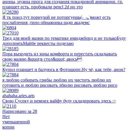
аноны, нужна прога для создания покадровой анимации. гр.
планшет есть. пробовали pencl 2d но это
Я тк понл,тут порнухой не поторгуешь(-_-｡)можт есть
послабления ,типо обнажонка ради академс
Тред для моей мазни по тематике имиджборд и не толькоБуду
дополнятьМайбе реквесты поделаю
Пора выходить из зоны комфорта и перестать складывать
свою мазню &quot;в стол&quot; авось
Купил планшет и балуюсь в Фотошопе.Ну чё, как тебе, анон?
я люблю собирать грибы люблю их чистить люблю их
готовить и люблю рисовать лбюлю рисовать люблю рисо
ahahaha.aries.arts
Свою Сусеку и немоих вайфу буду складировать здесь :>
Нарисовано за 28
Нет
уменьшенной
копии