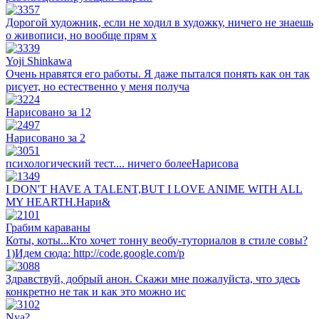
Дорогой художник, если не ходил в художку, ничего не знаешь
о живописи, но вообще прям х
Yoji Shinkawa
Очень нравятся его работы. Я даже пытался понять как он так
рисует, но естественно у меня получа
Нарисовано за 12
Нарисовано за 2
психологический тест.... ничего болееНарисова
I DON'T HAVE A TALENT,BUT I LOVE ANIME WITH ALL
MY HEARTH.Нари&
Грабим караваны
Коты, коты...Кто хочет тонну веобу-туториалов в стиле совы?
1)Идем сюда: http://code.google.com/p
Здравствуй, добрый анон. Скажи мне пожалуйста, что здесь
конкретно не так и как это можно ис
Nya?