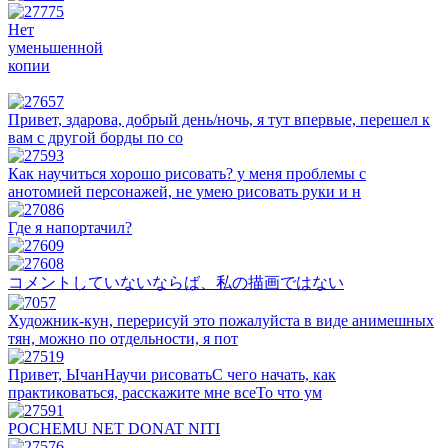
Нет
уменьшенной
копии
Привет, здарова, добрый день/ночь, я тут впервые, перешел к
вам с другой борды по со
Как научиться хорошо рисовать? у меня проблемы с
анотомией персонажей, не умею рисовать руки и н
Где я напортачил?
コメントしていないならば、私の描画ではない
Художник-кун, перерисуй это пожалуйста в виде анимешных
тян, можно по отдельности, я пот
Привет, ЫчанНаучи рисоватьС чего начать, как
практиковаться, расскажите мне всеТо что ум
POCHEMU NET DONAT NITI