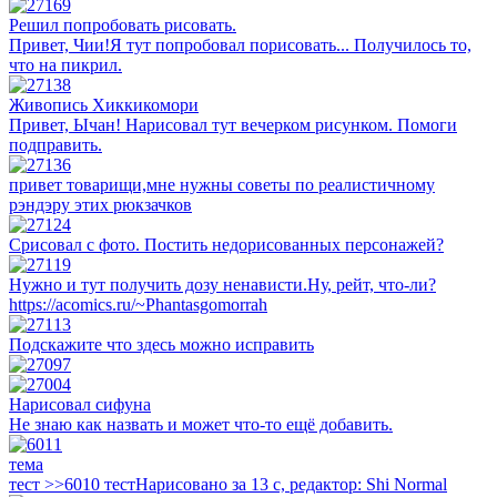
Решил попробовать рисовать.
Привет, Чии!Я тут попробовал порисовать... Получилось то,
что на пикрил.
Живопись Хиккикомори
Привет, Ычан! Нарисовал тут вечерком рисунком. Помоги
подправить.
привет товарищи,мне нужны советы по реалистичному
рэндэру этих рюкзачков
Срисовал с фото. Постить недорисованных персонажей?
Нужно и тут получить дозу ненависти.Ну, рейт, что-ли?
https://acomics.ru/~Phantasgomorrah
Подскажите что здесь можно исправить
Нарисовал сифуна
Не знаю как назвать и может что-то ещё добавить.
тема
тест >>6010 тестНарисовано за 13 с, редактор: Shi Normal