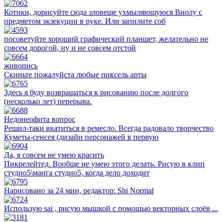
Котики, дорисуйте сюда зловеще ухмыляющуюся Виолу с
предметом экзекуции в руке. Или запилите соб
посоветуйте хороший графический планшет, желательно не
совсем дорогой, ну и не совсем отстой
живопись
Скиньте пожалуйста любые пиксель арты
Здесь я буду возвращаться к рисованию после долгого
(несколько лет) перерыва.
Недонеофита вопрос
Решил-таки вкатиться в ремесло. Всегда радовало творчество
Куметы-сенсея (дизайн персонажей в первую
Да, я совсем не умею красить
Пикрелейтед. Вообще не умею этого делать. Рисую в клип
студио5\манга студио5, когда дело доходит
Нарисовано за 24 мин, редактор: Shi Normal
Использую sai , рисую мышкой с помощью векторных слоёв ...