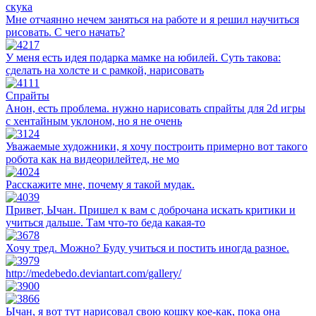
скука
Мне отчаянно нечем заняться на работе и я решил научиться
рисовать. С чего начать?
У меня есть идея подарка мамке на юбилей. Суть такова:
сделать на холсте и с рамкой, нарисовать
Спрайты
Анон, есть проблема. нужно нарисовать спрайты для 2d игры
с хентайным уклоном, но я не очень
Уважаемые художники, я хочу построить примерно вот такого
робота как на видеорилейтед, не мо
Расскажите мне, почему я такой мудак.
Привет, Ычан. Пришел к вам с доброчана искать критики и
учиться дальше. Там что-то беда какая-то
Хочу тред. Можно? Буду учиться и постить иногда разное.
http://medebedo.deviantart.com/gallery/
Ычан, я вот тут нарисовал свою кошку кое-как, пока она