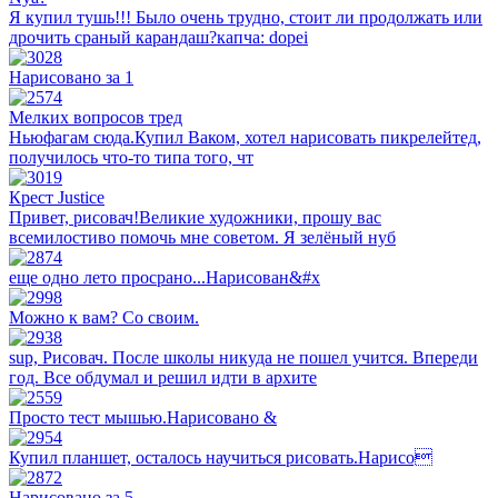
Я купил тушь!!! Было очень трудно, стоит ли продолжать или
дpoчить cpaный карандаш?капча: dopei
Нарисовано за 1
Мелких вопросов тред
Ньюфагам сюда.Купил Ваком, хотел нарисовать пикрелейтед,
получилось что-то типа того, чт
Крест Justice
Привет, рисовач!Великие художники, прошу вас
всемилостиво помочь мне советом. Я зелёный нуб
еще одно лето просрано...Нарисован&#x
Можно к вам? Со своим.
sup, Рисовач. После школы никуда не пошел учится. Впереди
год. Все обдумал и решил идти в архите
Просто тест мышью.Нарисовано &
Купил планшет, осталось научиться рисовать.Нарисо
Нарисовано за 5