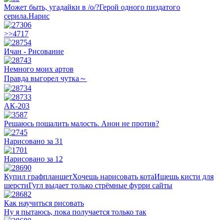
Может быть, угадайки в /о/?Герой одного пиздатого
серила.Нарис
>>4717
Ичан - Рисование
Немного моих артов
Правда выгорел чутка～
АК-203
Решаюсь пошалить малость. Анон не против?
Нарисовано за 31
Нарисовано за 12
Купил графпланшетХочешь нарисовать котаИщешь кисти для
шерстиГугл выдает только стрёмные фурри сайты
Как научиться рисовать
Ну я пытаюсь, пока получается только так