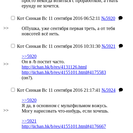
просто некогда возиться с проработкой, а гнать
ерунду не хочется.
Кот Синкая
Вс 11 сентября 2016 06:52:11
№5920
>>
ОПушка, уже сентября первая треть, а от тебя
новсотей всё неть.
Кот Синкая
Вс 11 сентября 2016 10:31:30
№5921
>>5920
Он в /b постит часто.
>>
http://iichan.hk/b/res/4131126.html
http://iichan.hk/b/res/4155101.html#4175583
(он?).
Кот Синкая
Вс 11 сентября 2016 21:17:41
№5924
>>5920
Я да, в основном с мультфильмом вожусь.
>>
Могу нарисовать что-нибудь, если хочешь.
>>5921
http://iichan.hk/b/res/4155101.html#4176667