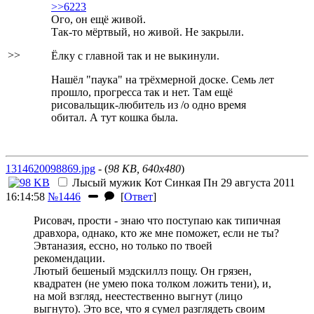
>>6223
Ого, он ещё живой.
Так-то мёртвый, но живой. Не закрыли.
>>
Ёлку с главной так и не выкинули.
Нашёл "паука" на трёхмерной доске. Семь лет
прошло, прогресса так и нет. Там ещё
рисовальщик-любитель из /о одно время
обитал. А тут кошка была.
1314620098869.jpg
- (
98 KB, 640x480
)
Лысый мужик
Кот Синкая
Пн 29 августа 2011
16:14:58
№1446
[
Ответ
]
Рисовач, прости - знаю что поступаю как типичная
дравхора, однако, кто же мне поможет, если не ты?
Эвтаназия, ессно, но только по твоей
рекомендации.
Лютый бешеный мэдскиллз пощу. Он грязен,
квадратен (не умею пока толком ложить тени), и,
на мой взгляд, неестественно выгнут (лицо
выгнуто). Это все, что я сумел разглядеть своим