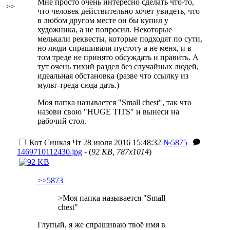
Мне просто очень интересно сделать что-то,
>>
что человек действительно хочет увидеть, что
в любом другом месте он бы купил у
художника, а не попросил. Некоторые
мелькали реквесты, которые подходят по сути,
но люди спрашивали пустоту а не меня, и в
том треде не принято обсуждать и править. А
тут очень тихий раздел без случайных людей,
идеальная обстановка (разве что ссылку из
мульт-треда сюда дать.)
Моя папка называется "Small chest", так что
назови свою "HUGE TITS" и вынеси на
рабочий стол.
Кот Синкая
Чт 28 июля 2016 15:48:32
№5875
1469710112430.jpg
- (
92 KB, 787x1014
)
>>5873
>Моя папка называется "Small
chest"
Глупый, я же спрашиваю твоё имя в