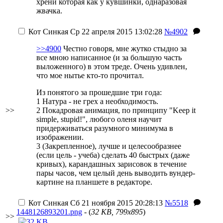
хрени которая как у кувшинки, однаразовая
жвачка.
Кот Синкая
Ср 22 апреля 2015 13:02:28
№4902
>>4900
Честно говоря, мне жутко стыдно за
все мною написанное (и за большую часть
выложенного) в этом треде. Очень удивлен,
что мое нытье кто-то прочитал.
Из понятого за прошедшие три года:
1 Натура - не грех а необходимость.
>>
2 Покадровая анимация, по принципу "Keep it
simple, stupid!", любого оленя научит
придерживаться разумного минимума в
изображении.
3 (Закрепленное), лучше и целесообразнее
(если цель - учеба) сделать 40 быстрых (даже
кривых), карандашных зарисовок в течение
пары часов, чем целый день выводить вундер-
картине на планшете в редакторе.
Кот Синкая
Сб 21 ноября 2015 20:28:13
№5518
1448126893201.png
- (
32 KB, 799x895
)
>>