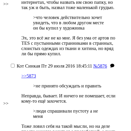
интернетах, чтобы назвать им свою папку, но
>>
так уж и быть, назвал тоже маленькой грудью.
>что человек действительно хочет
увидеть, что в любом другом месте
он бы купил у художника
Эх, это всё же не ко мне. Я без ума от артов по
TES с пустынными странниками в странных,
слоистых одеждах из ткани и хитина, но вряд
ли бы прямо купил.
Кот Синкая
Пт 29 июля 2016 18:45:11
№5876
>>5873
>не принято обсуждать и править
Неправда, бывает. И ничего не помешает, если
кому-то ещё захочется.
>>
>люди спрашивали пустоту а не
меня
Тоже ловил себя на такой мысли, но на деле