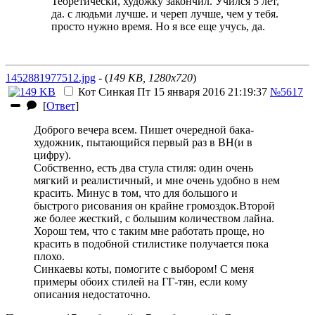
Теоретически, художку закончил. Учился 5 лет,
да. с людьми лучше. и череп лучше, чем у тебя.
просто нужно время. Но я все еще учусь, да.
1452881977512.jpg
- (
149 KB, 1280x720
)
Кот Синкая
Пт 15 января 2016 21:19:37
№5617
[
Ответ
]
Доброго вечера всем. Пишет очередной бака-
художник, пытающийся первый раз в ВН(и в
цифру).
Собственно, есть два
стула
стиля: один очень
мягкий и реалистичный, и мне очень удобно в нем
красить. Минус в том, что для большого и
быстрого рисования он крайне громоздок.Второй
же более жесткий, с большим количеством лайна.
Хорош тем, что с таким мне работать проще, но
красить в подобной стилистике получается пока
плохо.
Синкаевы коты, помогите с выбором! С меня
примеры обоих стилей на ГГ-тян, если кому
описания недостаточно.