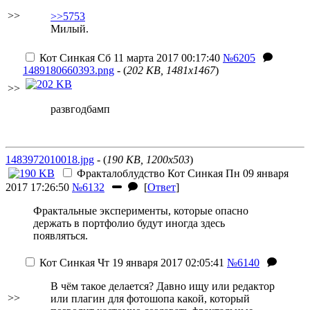
>>
>>5753
Милый.
Кот Синкая
Сб 11 марта 2017 00:17:40
№6205
1489180660393.png
- (
202 KB, 1481x1467
)
>>
развгодбамп
1483972010018.jpg
- (
190 KB, 1200x503
)
Фракталоблудство
Кот Синкая
Пн 09 января
2017 17:26:50
№6132
[
Ответ
]
Фрактальные эксперименты, которые опасно
держать в портфолио будут иногда здесь
появляться.
Кот Синкая
Чт 19 января 2017 02:05:41
№6140
В чём такое делается? Давно ищу или редактор
>>
или плагин для фотошопа какой, который