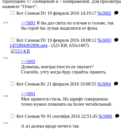
Пропущено 17 сообщений и 7 изображений. Для просмотра
нажмите "Ответ".
Кот Синкая
Пт 19 февраля 2016 14:19:17
№5692
>>
>>5691
Я бы дал света по плечам и голове, так
бы герой бы лучше выделялся от фона.
Кот Синкая
Пт 19 февраля 2016 18:08:12
№5693
1455894492896.png
- (
523 KB, 655x1407
)
>>
>>5692
Думаешь, контрастности не хватает?
Спасибо, учту когда буду спрайты править.
Кот Синкая
Вс 21 февраля 2016 10:08:55
№5694
>>5691
>>
Мне нравится стиль. Но шрифт совершенно
точно нужно поменять на более читабельный.
Кот Синкая
Чт 01 сентября 2016 22:51:45
№5906
>>
А из далека вроде ничего так