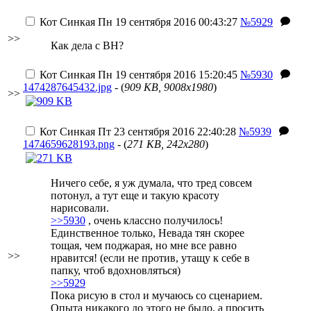
Кот Синкая
Пн 19 сентября 2016 00:43:27
№5929
>>
Как дела с ВН?
Кот Синкая
Пн 19 сентября 2016 15:20:45
№5930
1474287645432.jpg
- (
909 KB, 9008x1980
)
>>
Кот Синкая
Пт 23 сентября 2016 22:40:28
№5939
1474659628193.png
- (
271 KB, 242x280
)
Ничего себе, я уж думала, что тред совсем
потонул, а тут еще и такую красоту
нарисовали.
>>5930
, очень классно получилось!
Единственное только, Невада тян скорее
тощая, чем поджарая, но мне все равно
>>
нравится! (если не против, утащу к себе в
папку, чтоб вдохновляться)
>>5929
Пока рисую в стол и мучаюсь со сценарием.
Опыта никакого до этого не было, а просить