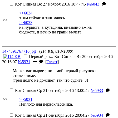
Кот Синкая
Вс 27 ноября 2016 18:47:45
№6043
>>6034
этим сейчас и занимаюсь
>>
>>6033
на йурыста, в кутафина, внезапно аж на
бюджете, и вечно на грани вылета
1474391767716.jpg
- (
114 KB, 810x1080
)
Первый раз...
Кот Синкая
Вт 20 сентября 2016
20:16:07
№5931
[
Ответ
]
Может вас вырвет, но... мой первый рисунок в
стиле аниме.
(тред долго не доживёт, так что судите :З)
Кот Синкая
Ср 21 сентября 2016 13:00:42
№5933
>>
>>5931
Неплохо для первоклассника.
Кот Синкая
Ср 21 сентября 2016 20:04:27
№5934