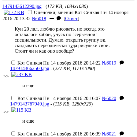
1479143612290.jpg
- (
172 KB, 1084x1080
)
Оценочки, мнения
Кот Синкая
Пн 14 ноября
2016 20:13:32
№6018
[
Ответ
]
Кун 20 лвл, люблю рисовать, но всегда это
оставалось хобби, учусь по "серьезной"
специальности. Думаю, открыть группу вк,
скидывать переодически туда рисульки свои.
Стоит ли и как оно вообще?
Кот Синкая
Пн 14 ноября 2016 20:14:22
№6019
1479143662560.jpg
- (
237 KB, 1171x1080
)
>>
и еще
Кот Синкая
Пн 14 ноября 2016 20:16:07
№6020
1479143767949.jpg
- (
115 KB, 1280x720
)
>>
и еще
Кот Синкая
Пн 14 ноября 2016 20:16:39
№6021