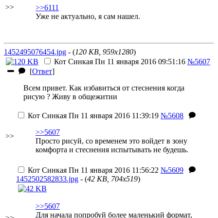
>>
>>6111
Уже не актуально, я сам нашел.
1452495076454.jpg
- (
120 KB, 959x1280
)
Кот Синкая
Пн 11 января 2016 09:51:16
№5607
[
Ответ
]
Всем привет. Как избавиться от стеснения когда
рисую ? Живу в общежитии
Кот Синкая
Пн 11 января 2016 11:39:19
№5608
>>5607
>>
Просто рисуй, со временем это войдет в зону
комфорта и стеснения испытывать не будешь.
Кот Синкая
Пн 11 января 2016 11:56:22
№5609
1452502582833.jpg
- (
42 KB, 704x519
)
>>5607
Для начала попробуй более маленький формат,
>>