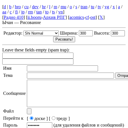
[
d
|
b
/
bro
/
cu
/
dev
/
hr
/
l
/
m
/
mu
/
o
/
s
/
tran
/
tu
/
tv
/
vg
/
x
|
a
/
aa
/
c
/
fi
/
jp
/
rm
/
tan
/
to
/
ts
/
vn
]
[
Радио 410
] [
ii.booru
-
Архив РПГ
] [
acomics
-
cf
-
ost
] [
𝕏
]
Ычан — Рисование
Редактор:
Ширина:
Высота:
Leave these fields empty (spam trap):
Имя
Тема
Сообщение
Файл
Перейти к
[
доске ]
[
треду ]
Пароль
(для удаления файлов и сообщений)