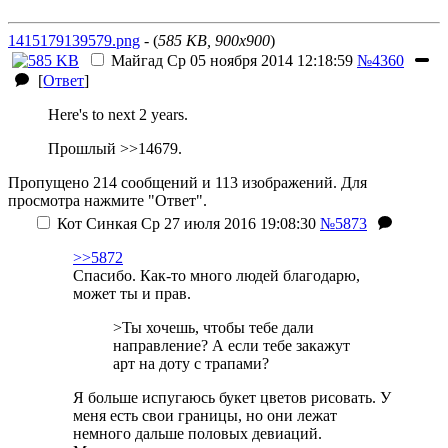
1415179139579.png
- (
585 KB, 900x900
)
Майгад
Ср 05 ноября 2014 12:18:59
№4360
[
Ответ
]
Here's to next 2 years.
Прошлый >>14679.
Пропущено 214 сообщений и 113 изображений. Для
просмотра нажмите "Ответ".
Кот Синкая
Ср 27 июля 2016 19:08:30
№5873
>>5872
Спасибо. Как-то много людей благодарю,
может ты и прав.
>Ты хочешь, чтобы тебе дали
направление? А если тебе закажут
арт на доту с трапами?
Я больше испугаюсь букет цветов рисовать. У
меня есть свои границы, но они лежат
немного дальше половых девиаций.