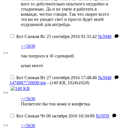
кого то действительно опытного неудобно и
стыдненько. Да и не умею я работать в
команде, честно говоря. Так что скорее всего
эта вн не увидит свет и просто будет моей
отдушиной для апгрейда.
Кот Синкая
Вс 25 сентября 2016 01:31:42
№5940
>>5939
>>
так попроси в \б\ сценарий.
ычан могет
Кот Синкая
Вт 27 сентября 2016 17:48:46
№5948
1474987726699.jpg
- (
140 KB, 1024x1024
)
>>
>>5636
Посветлее бы тон кожи и конфетка.
Кот Синкая
Чт 06 октября 2016 16:34:09
№5959
>>
>>5630