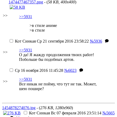
1474477467357.png
- (
58 KB, 400x400
)
>>
>>5931
>в стиле аниме
>в стиле
Кот Синкая
Ср 21 сентября 2016 23:58:22
№5936
>>5931
>>
О да! Я жажду продолжения твоих работ!
Побольше бы подобных артов.
Ср 16 ноября 2016 11:45:28
№6023
>>5931
>>
Все никак не пойму, что тут не так.
Может,
шею пошире?
1454878274076.jpg
- (
276 KB, 1280x960
)
Кот Синкая
Вс 07 февраля 2016 23:51:14
№5665