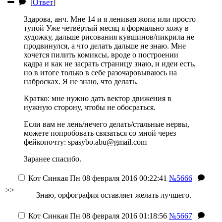
[
Ответ
]
Здарова, анч. Мне 14 и я ленивая жопа
или просто
тупой
Уже четвёртый месяц я формально хожу в
художку, дальше рисования кувшинов/пикрила не
продвинулся, а что делать дальше не знаю. Мне
хочется пилить комиксы, вроде о построении
кадра и как не засрать страницу знаю, и идеи есть,
но в итоге только в себе разочаровываюсь на
набросках. Я не знаю, что делать.
Кратко: мне нужно дать вектор движения в
нужную сторону, чтобы не обосраться.
Если вам не лень/нечего делать/стальные нервы,
можете попробовать связаться со мной через
фейкопочту:
spasybo.abu@gmail.com
Заранее спасибо.
Кот Синкая
Пн 08 февраля 2016 00:22:41
№5666
>>
Знаю, орфография оставляет желать лучшего.
Кот Синкая
Пн 08 февраля 2016 01:18:56
№5667