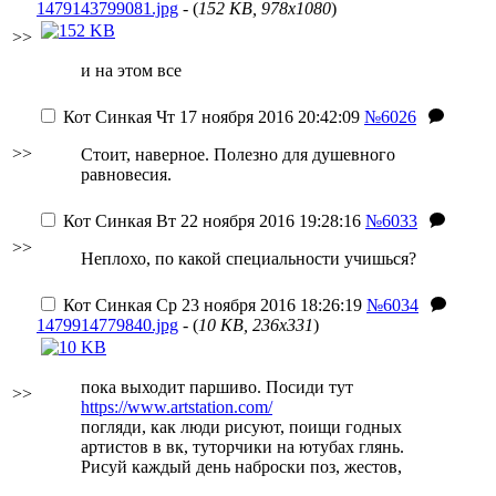
1479143799081.jpg
- (
152 KB, 978x1080
)
>>
и на этом все
Кот Синкая
Чт 17 ноября 2016 20:42:09
№6026
>>
Стоит, наверное. Полезно для душевного
равновесия.
Кот Синкая
Вт 22 ноября 2016 19:28:16
№6033
>>
Неплохо, по какой специальности учишься?
Кот Синкая
Ср 23 ноября 2016 18:26:19
№6034
1479914779840.jpg
- (
10 KB, 236x331
)
пока выходит паршиво. Посиди тут
>>
https://www.artstation.com/
погляди, как люди рисуют, поищи годных
артистов в вк, туторчики на ютубах глянь.
Рисуй каждый день наброски поз, жестов,