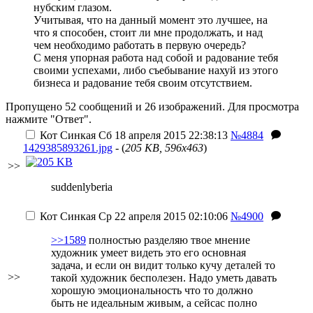
нубским глазом.
Учитывая, что на данный момент это лучшее, на
что я способен, стоит ли мне продолжать, и над
чем необходимо работать в первую очередь?
С меня упорная работа над собой и радование тебя
своими успехами, либо съебывание нахуй из этого
бизнеса и радование тебя своим отсутствием.
Пропущено 52 сообщений и 26 изображений. Для просмотра
нажмите "Ответ".
Кот Синкая
Сб 18 апреля 2015 22:38:13
№4884
1429385893261.jpg
- (
205 KB, 596x463
)
>>
suddenlyberia
Кот Синкая
Ср 22 апреля 2015 02:10:06
№4900
>>1589
полностью разделяю твое мнение
художник умеет видеть это его основная
задача, и если он видит только кучу деталей то
>>
такой художник бесполезен. Надо уметь давать
хорошую эмоциональность что то должно
быть не идеальным живым, а сейсас полно