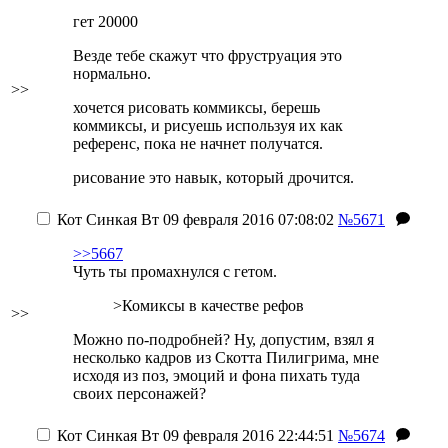
гет 20000
Везде тебе скажут что фруструация это
нормально.
>>
хочется рисовать коммиксы, берешь
коммиксы, и рисуешь используя их как
референс, пока не начнет получатся.
рисование это навык, который дрочится.
Кот Синкая
Вт 09 февраля 2016 07:08:02
№5671
>>5667
Чуть ты промахнулся с гетом.
>Комиксы в качестве рефов
>>
Можно по-подробней? Ну, допустим, взял я
несколько кадров из Скотта Пилигрима, мне
исходя из поз, эмоций и фона пихать туда
своих персонажей?
Кот Синкая
Вт 09 февраля 2016 22:44:51
№5674