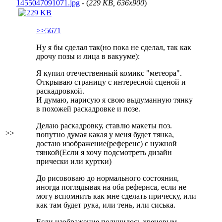
1455047091071.jpg
- (
229 KB, 636x900
)
>>5671
Ну я бы сделал так(
но пока не сделал, так как
дрочу позы и лица в вакууме
):
Я купил отечественный комикс "метеора".
Открываю страницу с интересной сценой и
раскадровкой.
И думаю, нарисую я свою выдуманную тянку
в похожей раскадровке и позе.
Делаю раскадровку, ставлю макеты поз.
>>
попутно думая какая у меня будет тянка,
достаю изображение(референс) с нужной
тянкой(Если я хочу подсмотреть дизайн
прически или куртки)
До рисововаю до нормального состояния,
иногда поглядывая на оба рефернса, если не
могу вспомнить как мне сделать прическу, или
как там будет рука, или тень, или сиська.
Если изображение получилось хреновым,