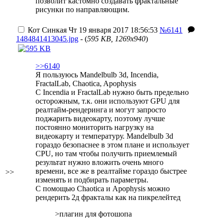
позволит кастомно создавать фрактальные
рисунки по направляющим.
Кот Синкая
Чт 19 января 2017 18:56:53
№6141
1484841413045.jpg
- (
595 KB, 1269x940
)
>>6140
Я пользуюсь Mandelbulb 3d, Incendia,
FractalLab, Chaotica, Apophysis
С Incendia и FractalLab нужно быть предельно
осторожным, т.к. они используют GPU для
реалтайм-рендеринга и могут запросто
поджарить видеокарту, поэтому лучше
постоянно мониторить нагрузку на
видеокарту и температуру. Mandelbulb 3d
гораздо безопаснее в этом плане и использует
CPU, но там чтобы получить приемлемый
результат нужно вложить очень много
времени, все же в реалтайме гораздо быстрее
>>
изменять и подбирать параметры.
С помощью Chaotica и Apophysis можно
рендерить 2д фракталы как на пикрелейтед
>плагин для фотошопа