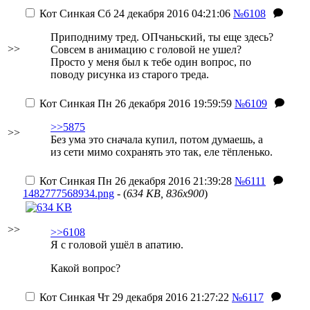
Кот Синкая
Сб 24 декабря 2016 04:21:06
№6108
Приподниму тред. ОПчаньский, ты еще здесь?
>>
Совсем в анимацию с головой не ушел?
Просто у меня был к тебе один вопрос, по
поводу рисунка из старого треда.
Кот Синкая
Пн 26 декабря 2016 19:59:59
№6109
>>5875
>>
Без ума это сначала купил, потом думаешь, а
из сети мимо сохранять это так, еле тёпленько.
Кот Синкая
Пн 26 декабря 2016 21:39:28
№6111
1482777568934.png
- (
634 KB, 836x900
)
>>
>>6108
Я с головой ушёл в апатию.
Какой вопрос?
Кот Синкая
Чт 29 декабря 2016 21:27:22
№6117