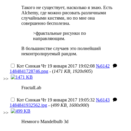
Такого не существует, насколько я знаю. Есть
Alchemy, где можно рисовать различными
случайными кистями, но по мне она
совершенно бесполезна.
>фрактальные рисунки по
направляющим.
В большинстве случаев это полнейший
неконтролируемый рандом.
Кот Синкая
Чт 19 января 2017 19:02:08
№6142
1484841728746.png
- (
1471 KB, 1920x905
)
>>
FractalLab
Кот Синкая
Чт 19 января 2017 19:05:32
№6143
1484841932562.jpg
- (
499 KB, 1600x900
)
>>
Немного Mandelbulb 3d