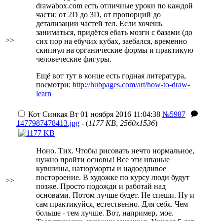
drawabox.com есть отличные уроки по каждой
части: от 2D до 3D, от пропорций до
детализации частей тел. Если хочешь
заниматься, придётся ебать мозги с базами (до
>>
сих пор на ебучих кубах, заебался, временно
скипнул на органические формы и практикую
человеческие фигуры.
Ещё вот тут в конце есть годная литература,
посмотри:
http://hubpages.com/art/how-to-draw-
learn
Кот Синкая
Вт 01 ноября 2016 11:04:38
№5987
1477987478413.jpg
- (
1177 KB, 2560x1536
)
Ноно. Тих. Чтобы рисовать нечто нормальное,
нужно пройти основы! Все эти ипаные
кувшины, натюрморты и надоедливое
постороение. В художке по курсу люди будут
>>
позже. Просто подожди и работай над
основами. Потом лучше будет. Не спеши. Ну и
сам практикуйся, естественно. Для себя. Чем
больше - тем лучше. Вот, например, мое.