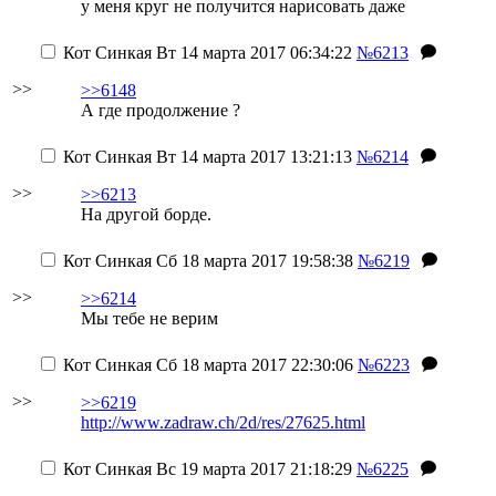
у меня круг не получится нарисовать даже
Кот Синкая
Вт 14 марта 2017 06:34:22
№6213
>>
>>6148
А где продолжение ?
Кот Синкая
Вт 14 марта 2017 13:21:13
№6214
>>
>>6213
На другой борде.
Кот Синкая
Сб 18 марта 2017 19:58:38
№6219
>>
>>6214
Мы тебе не верим
Кот Синкая
Сб 18 марта 2017 22:30:06
№6223
>>
>>6219
http://www.zadraw.ch/2d/res/27625.html
Кот Синкая
Вс 19 марта 2017 21:18:29
№6225