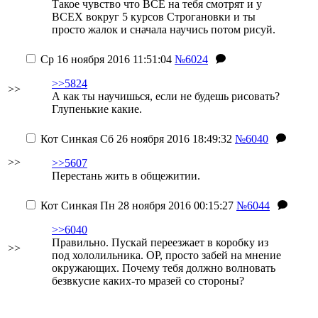
Такое чувство что ВСЕ на тебя смотрят и у
ВСЕХ вокруг 5 курсов Строгановки и ты
просто жалок и сначала научись потом рисуй.
Ср 16 ноября 2016 11:51:04
№6024
>>5824
>>
А как ты научишься, если не будешь рисовать?
Глупенькие какие.
Кот Синкая
Сб 26 ноября 2016 18:49:32
№6040
>>
>>5607
Перестань жить в общежитии.
Кот Синкая
Пн 28 ноября 2016 00:15:27
№6044
>>6040
Правильно. Пускай переезжает в коробку из
>>
под хололильника. OP, просто забей на мнение
окружающих. Почему тебя должно волновать
безвкусие каких-то мразей со стороны?