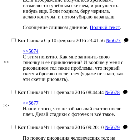
называю это учебным скетчем, и рисую что-
нибудь еще. Если годным, беру чернила,
делаю контуры, и потом убираю карандаш.
Сообщение слишком длинное.
Полный текст
.
Кот Синкая
Ср 10 февраля 2016 23:41:56
№5677
>>5674
С этим понятно. Как мне запилить свою
>>
тяночку и её приключения?
И вообще у меня с
рисованием тел такие проблемы, что первый
скетч я бросаю после плеч (я даже не знаю, как
эти скетчи рисовать).
Кот Синкая
Чт 11 февраля 2016 08:44:44
№5678
>>5677
>>
Начни с того, что не забрасывай скетчи после
плеч. Делай стадики с фоточек и всё такое.
Кот Синкая
Чт 11 февраля 2016 09:20:10
№5679
По поводу рисования человеческих тел: на