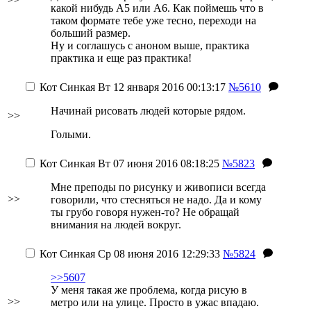
какой нибудь А5 или А6. Как поймешь что в
таком формате тебе уже тесно, переходи на
больший размер.
Ну и соглашусь с аноном выше, практика
практика и еще раз практика!
Кот Синкая
Вт 12 января 2016 00:13:17
№5610
Начинай рисовать людей которые рядом.
>>
Голыми.
Кот Синкая
Вт 07 июня 2016 08:18:25
№5823
Мне преподы по рисунку и живописи всегда
>>
говорили, что стесняться не надо. Да и кому
ты грубо говоря нужен-то? Не обращай
внимания на людей вокруг.
Кот Синкая
Ср 08 июня 2016 12:29:33
№5824
>>5607
У меня такая же проблема, когда рисую в
>>
метро или на улице. Просто в ужас впадаю.