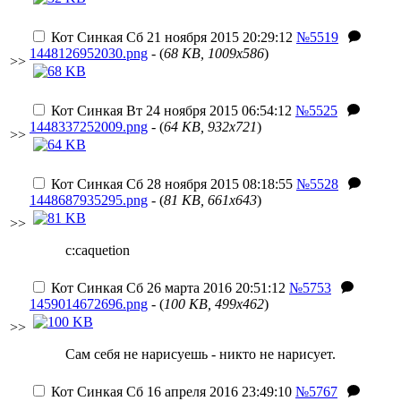
Кот Синкая
Сб 21 ноября 2015 20:29:12
№5519
1448126952030.png
- (
68 KB, 1009x586
)
>>
Кот Синкая
Вт 24 ноября 2015 06:54:12
№5525
1448337252009.png
- (
64 KB, 932x721
)
>>
Кот Синкая
Сб 28 ноября 2015 08:18:55
№5528
1448687935295.png
- (
81 KB, 661x643
)
>>
c:caquetion
Кот Синкая
Сб 26 марта 2016 20:51:12
№5753
1459014672696.png
- (
100 KB, 499x462
)
>>
Сам себя не нарисуешь - никто не нарисует.
Кот Синкая
Сб 16 апреля 2016 23:49:10
№5767