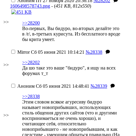
Аноним
Пт 27 ноября 2020 20:36:18
№28202
1606498578743.png
- (
451 KB, 812x550
)
>>
>>28200
Во-первых, Вы бидуро, во-вторых делайте это
в /r/, в-третьих курисута. Из бесплатного вроде
бы крита умеет.
Mirror
Сб 05 июня 2021 10:14:21
№28338
>>28202
>>
Да шо таке это ваше "бидуро", я ищу на всех
форумах т_т
Аноним
Сб 05 июня 2021 14:48:41
№28339
>>28338
Этим словом всякое агуресиву бидуро
называет новоприбывших, использующих
стиль общения других сайтов (что и другими
>>
воспринимаеться не очень хорошо), и
считающее себя, относительно
новоприбывшего - не новоприбывшим, и как
следстиве - умеющим общаться правильно
(На