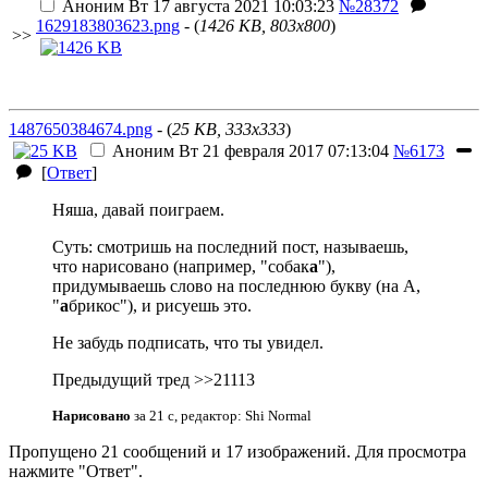
Аноним
Вт 17 августа 2021 10:03:23
№28372
1629183803623.png
- (
1426 KB, 803x800
)
>>
1487650384674.png
- (
25 KB, 333x333
)
Аноним
Вт 21 февраля 2017 07:13:04
№6173
[
Ответ
]
Няша, давай поиграем.
Суть: смотришь на последний пост, называешь,
что нарисовано (например, "собак
а
"),
придумываешь слово на последнюю букву (на А,
"
а
брикос"), и рисуешь это.
Не забудь подписать, что ты увидел.
Предыдущий тред >>21113
Нарисовано
за 21 с, редактор: Shi Normal
Пропущено 21 сообщений и 17 изображений. Для просмотра
нажмите "Ответ".