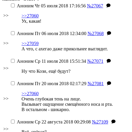
Аноним
Чт 05 июля 2018 17:16:56
№27067
>>
>>27060
Ух, какая!
Аноним
Пт 06 июля 2018 12:34:00
№27068
>>
>>27059
А что, с ахегао даже прикольнее выглядит.
Аноним
Ср 11 июля 2018 15:51:34
№27071
>>
Ну что Кози, ещё будут?
Аноним
Пт 20 июля 2018 02:17:29
№27081
>>27060
>>
Очень глубокая тень на лице.
Вызывает ощущение смещённого носа и рта.
В остальном - шикарно.
Аноним
Ср 22 августа 2018 00:29:08
№27109
>>
Всё, спёкся?