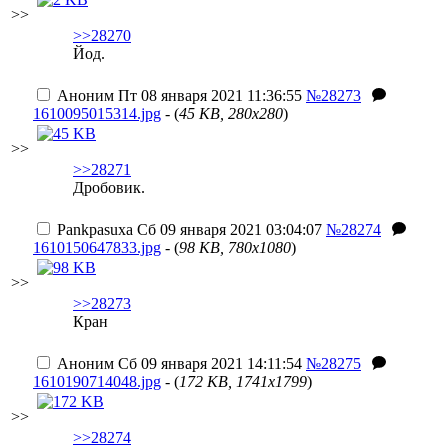
>>
>>28270
Йод.
Аноним
Пт 08 января 2021 11:36:55
№28273
1610095015314.jpg
- (
45 KB, 280x280
)
>>
>>28271
Дробовик.
Pankpasuxa
Сб 09 января 2021 03:04:07
№28274
1610150647833.jpg
- (
98 KB, 780x1080
)
>>
>>28273
Кран
Аноним
Сб 09 января 2021 14:11:54
№28275
1610190714048.jpg
- (
172 KB, 1741x1799
)
>>
>>28274