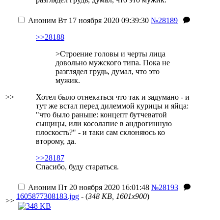
Аноним
Вт 17 ноября 2020 09:39:30
№28189
>>28188
>Строение головы и черты лица
довольно мужского типа. Пока не
разглядел грудь, думал, что это
мужик.
>>
Хотел было отнекаться что так и задумано - и
тут же встал перед дилеммой курицы и яйца:
"что было раньше: концепт бутчеватой
сыщицы, или косолапие в андрогинную
плоскость?" - и таки сам склоняюсь ко
второму, да.
>>28187
Спасибо, буду стараться.
Аноним
Пт 20 ноября 2020 16:01:48
№28193
1605877308183.jpg
- (
348 KB, 1601x900
)
>>