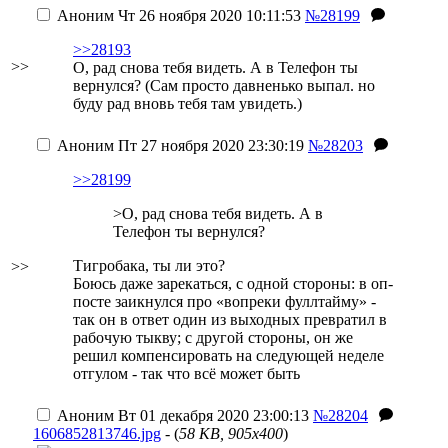
Аноним
Чт 26 ноября 2020 10:11:53
№28199
>>28193
>>
О, рад снова тебя видеть. А в Телефон ты
вернулся?
(Сам просто давненько выпал. но
буду рад вновь тебя там увидеть.)
Аноним
Пт 27 ноября 2020 23:30:19
№28203
>>28199
>О, рад снова тебя видеть. А в
Телефон ты вернулся?
Тигробака, ты ли это?
>>
Боюсь даже зарекаться, с одной стороны: в оп-
посте заикнулся про «вопреки фуллтайму» -
так он в ответ один из выходных превратил в
рабочую тыкву; с другой стороны, он же
решил компенсировать на следующей неделе
отгулом - так что всё может быть
Аноним
Вт 01 декабря 2020 23:00:13
№28204
1606852813746.jpg
- (
58 KB, 905x400
)