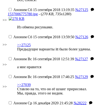
Аноним
Сб 15 сентября 2018 13:19:35
№27125
1537006775780.jpg
- (
270 KB, 735x1280
)
>>
Из обмена рисунками.
Аноним
Сб 15 сентября 2018 13:59:50
№27126
>>
>>27125
Предыдущие варианты itt были более удачны.
Аноним
Вс 16 сентября 2018 12:51:39
№27127
>>
а мне нравится
Аноним
Вс 16 сентября 2018 17:46:25
№27129
>>27039
>>
Ставлю на то, что он её шланг пририсовал.
Мы, правда, этого не видим.
Аноним
Ср 16 декабря 2020 21:45:28
№28222