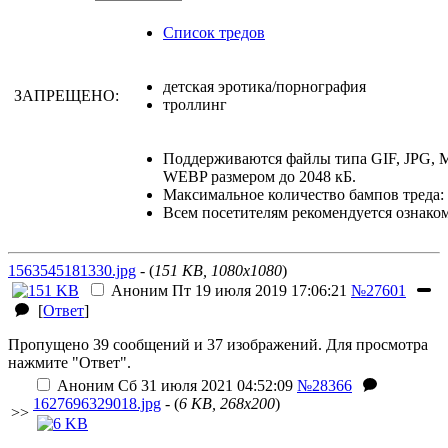
Список тредов
детская эротика/порнография
ЗАПРЕЩЕНО:
троллинг
Поддерживаются файлы типа GIF, JPG,
WEBP размером до 2048 кБ.
Максимальное количество бампов треда: 
Всем посетителям рекомендуется ознако
1563545181330.jpg
- (
151 KB, 1080x1080
)
Аноним
Пт 19 июля 2019 17:06:21
№27601
[
Ответ
]
Пропущено 39 сообщений и 37 изображений. Для просмотра
нажмите "Ответ".
Аноним
Сб 31 июля 2021 04:52:09
№28366
1627696329018.jpg
- (
6 KB, 268x200
)
>>