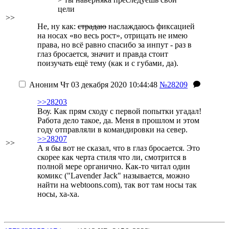
цели
>>
Не, ну как:
страдаю
наслаждаюсь фиксацией
на носах «во весь рост», отрицать не имею
права, но всё равно спасибо за инпут - раз в
глаз бросается, значит и правда стоит
поизучать ещё тему (как и с губами, да).
Аноним
Чт 03 декабря 2020 10:44:48
№28209
>>28203
Воу. Как прям сходу с первой попытки угадал!
Работа дело такое, да. Меня в прошлом и этом
году отправляли в командировки на север.
>>28207
>>
А я бы вот не сказал, что в глаз бросается. Это
скорее как черта стиля что ли, смотрится в
полной мере органично. Как-то читал один
комикс
("Lavender Jack" называется, можно
найти на webtoons.com)
, так вот там носы так
носы, ха-ха.