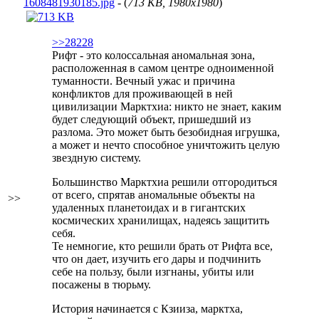
1608481930185.jpg
- (
713 KB, 1980x1980
)
>>28228
Рифт - это колоссальная аномальная зона,
расположенная в самом центре одноименной
туманности. Вечный ужас и причина
конфликтов для проживающей в ней
цивилизации Марктхиа: никто не знает, каким
будет следующий объект, пришедший из
разлома. Это может быть безобидная игрушка,
а может и нечто способное уничтожить целую
звездную систему.
Большинство Марктхиа решили отгородиться
от всего, спрятав аномальные объекты на
>>
удаленных планетоидах и в гигантских
космических хранилищах, надеясь защитить
себя.
Те немногие, кто решили брать от Рифта все,
что он дает, изучить его дары и подчинить
себе на пользу, были изгнаны, убиты или
посажены в тюрьму.
История начинается с Кзииза, марктха,