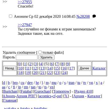
>>
>>27955
Спасибо!
Аноним
Ср 02 декабря 2020 14:08:45
№28208
>>27947
>>
Ты случяйно не фонами к играм занимаешься?
Задники такие, как на сеге.
Удалить сообщение [
только файл
]
Пароль
[
0
] [
1
] [
2
] [
3
] [
4
] [5] [
6
] [
7
] [
8
] [
9
]
[
10
] [
11
] [
12
] [
13
] [
14
] [
15
] [
16
] [
17
]
Каталог
[
18
] [
19
] [
20
] [
21
] [
22
] [
23
] [
24
]
[
d
|
b
/
bro
/
cu
/
dev
/
hr
/
l
/
m
/
mu
/
o
/
s
/
tran
/
tu
/
tv
/
vg
/
x
|
a
/
aa
/
c
/
fi
/
jp
/
rm
/
tan
/
to
/
ts
/
vn
]
[
Burichan
] [
Futaba
] [
Gurochan
] [
Tomorrow
] - [
Радио 410
]
[
ii.booru
-
Архив РПГ
] [
acomics
-
cf
-
ost
] [
𝕏
] - [
Архив
-
Каталог
]
[
Главная
]
-
wakaba
+
futaba
+
futallaby
-