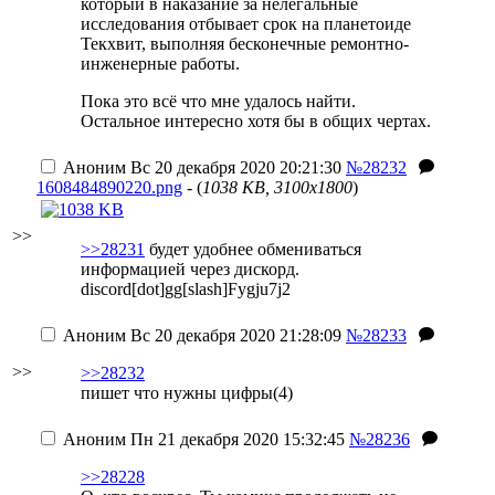
который в наказание за нелегальные
исследования отбывает срок на планетоиде
Текхвит, выполняя бесконечные ремонтно-
инженерные работы.
Пока это всё что мне удалось найти.
Остальное интересно хотя бы в общих чертах.
Аноним
Вс 20 декабря 2020 20:21:30
№28232
1608484890220.png
- (
1038 KB, 3100x1800
)
>>
>>28231
будет удобнее обмениваться
информацией через дискорд.
discord[dot]gg[slash]Fygju7j2
Аноним
Вс 20 декабря 2020 21:28:09
№28233
>>
>>28232
пишет что нужны цифры(4)
Аноним
Пн 21 декабря 2020 15:32:45
№28236
>>28228