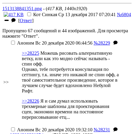
1513138841351.png
- (
417 KB, 1440x1920
)
Кот Синкая
Ср 13 декабря 2017 07:20:41
№6804
[
Ответ
]
Пропущено 67 сообщений и 44 изображений. Для просмотра
нажмите "Ответ".
Аноним
Вс 20 декабря 2020 06:44:56
№28229
>>28225
Можешь рисовать альтернативную
ветку, или как это модно сейчас называть -
спин офф.
Однако, тебе потребуется консультация по
сеттингу, т.к. иначе это никакой не спин офф, а
твоё самостоятельное произведение, которое в
>>
лучшем случае будет вдохновлено Небулой
Рифт.
>>28226
Я и сам думал использовать
трехмерные шаблоны для проектирования
сцен, экономии времени на постоянное
перерисовывание етц...
Аноним
Вс 20 декабря 2020 19:32:10
№28231