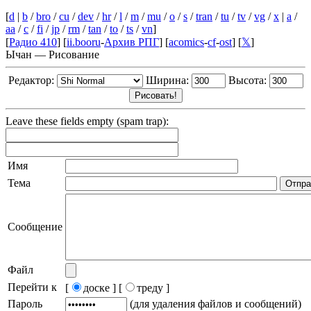
[
d
|
b
/
bro
/
cu
/
dev
/
hr
/
l
/
m
/
mu
/
o
/
s
/
tran
/
tu
/
tv
/
vg
/
x
|
a
/
aa
/
c
/
fi
/
jp
/
rm
/
tan
/
to
/
ts
/
vn
]
[
Радио 410
] [
ii.booru
-
Архив РПГ
] [
acomics
-
cf
-
ost
] [
𝕏
]
Ычан — Рисование
Редактор:
Ширина:
Высота:
Leave these fields empty (spam trap):
Имя
Тема
Сообщение
Файл
Перейти к
[
доске ]
[
треду ]
Пароль
(для удаления файлов и сообщений)