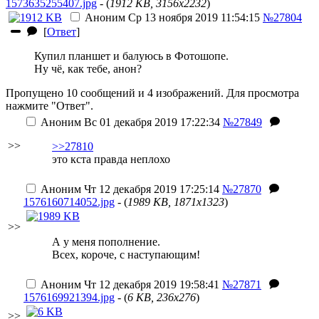
1573635255407.jpg
- (
1912 KB, 3156x2232
)
Аноним
Ср 13 ноября 2019 11:54:15
№27804
[
Ответ
]
Купил планшет и балуюсь в Фотошопе.
Ну чё, как тебе, анон?
Пропущено 10 сообщений и 4 изображений. Для просмотра
нажмите "Ответ".
Аноним
Вс 01 декабря 2019 17:22:34
№27849
>>
>>27810
это кста правда неплохо
Аноним
Чт 12 декабря 2019 17:25:14
№27870
1576160714052.jpg
- (
1989 KB, 1871x1323
)
>>
А у меня пополнение.
Всех, короче, с наступающим!
Аноним
Чт 12 декабря 2019 19:58:41
№27871
1576169921394.jpg
- (
6 KB, 236x276
)
>>