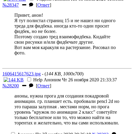
№28347
[
Ответ
]
Привет, анон!
Я тут полистал страниц 15 и не нашел ни одного
треда для фидбека.
иногда кто-то один просит
фидбек, но не более.
Поэтому создаю тред взаимофидбека. Кидайте
свои рисунки и/или фидбечьте другие.
Вот вам моя каракуля на растерзание. Рисовал по
фото.
1606415617623.jpg
- (
144 KB, 1000x700
)
Hеlp
Аноним
Чт 26 ноября 2020 21:33:37
№28200
[
Ответ
]
аноны, нужна прога для создания покадровой
анимации. гр. планшет есть. пробовали pencl 2d но
это параша залупная . местами норм, но прога
уровень "кружок по анимации 2 класс" советуйте
только бесплатное или то, что можно найти на
торентах и желательно, что вы сами использовали.