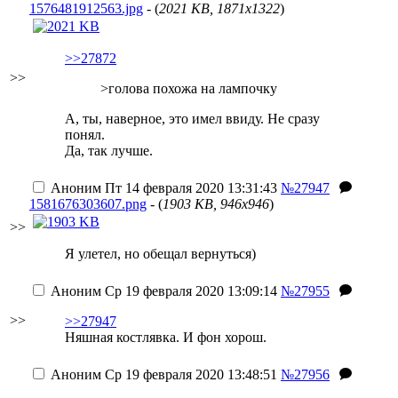
1576481912563.jpg
- (
2021 KB, 1871x1322
)
>>27872
>>
>голова похожа на лампочку
А, ты, наверное, это имел ввиду. Не сразу
понял.
Да, так лучше.
Аноним
Пт 14 февраля 2020 13:31:43
№27947
1581676303607.png
- (
1903 KB, 946x946
)
>>
Я улетел, но обещал вернуться)
Аноним
Ср 19 февраля 2020 13:09:14
№27955
>>
>>27947
Няшная костлявка. И фон хорош.
Аноним
Ср 19 февраля 2020 13:48:51
№27956