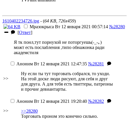
1610402234726.jpg
- (
64 KB, 726x459
)
Мразокрыса
Вт 12 января 2021 00:57:14
№28280
[
Ответ
]
Я тк понл,тут порнухой не поторгуешь(-_-｡)
можт есть послабления ,типо обнажонка ради
академстиля
Аноним
Вт 12 января 2021 12:47:35
№28281
Ну если ты тут торговать собрался, то уходи.
>>
На этой доске люди рисуют, для себя и друг
для друга. А для тебя есть твиттеры, патреоны
и прочие девиантарты.
Аноним
Вт 12 января 2021 19:20:40
№28282
>>
>>28280
Торговать проном это конечно сильно.