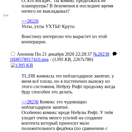
О, кто воскрес. Ты комикс продолжать не
планируешь? В безумения в последнее время
ничего не выкладывал?
>>
>>28226
Ухты, ухты УХТЫ! Круто.
Воистину интересно что вырастет из этой
кооперации.
Аноним
Пн 21 декабря 2020 22:28:37
№28238
1608578917410.png
- (
1395 KB, 2267x786
)
TL;DR комиксы это неблагодарное занятие, у
меня всё плохо, но я постепенно выхожу из
этого состояния, Небулу Рифт продолжу когда
буду способен это делать.
>>28236
Комикс это чудовищно
неблагодарное занятие.
Особенно комикс вроде Небулы Рифт. У тебя
уходит очень много усилий на создание
контента который приносит мало
положительного фидбека (по сравнению с