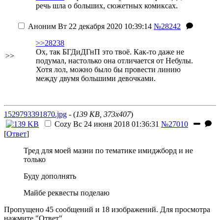
речь шла о больших, сюжетных комиксах.
Аноним
Вт 22 декабря 2020 10:39:14
№28242
>>28238
Ох, так БГДиДГнП это твоё. Как-то даже не
>>
подумал, настолько она отличается от Небулы.
Хотя лол, можно было бы провести линию
между двумя большими девочками.
1529793391870.jpg
- (
139 KB, 373x407
)
Cozy
Вс 24 июня 2018 01:36:31
№27010
[
Ответ
]
Тред для моей мазни по тематике имиджборд и не
только
Буду дополнять
Майбе реквесты поделаю
Пропущено 45 сообщений и 18 изображений. Для просмотра
нажмите "Ответ".