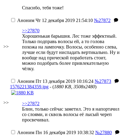
Спасибо, тебя тоже!
Аноним
Чт 12 декабря 2019 21:54:10
№27872
>>27870
Хорошенькая барышня. Лес тоже эффектный.
Только подправь волосы ей, а то голова
>>
похожа на лампочку. Волосы, особенно слева,
лучше если будут ниспадать вертикально. Ну и
вообще над прической поработать стоит,
можно подобрать более привлекательную
чёлку.
Аноним
Пт 13 декабря 2019 10:16:24
№27873
1576221384359.jpg
- (
1880 KB, 3508x2480
)
>>
>>27872
Блин, только сейчас заметил. Это я напортачил
со слоями, и сквозь волосы её лысый череп
просвечивал.
Аноним
Пн 16 декабря 2019 10:38:32
№27880