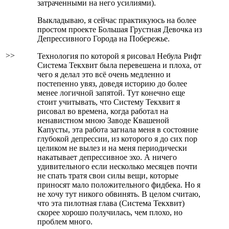
затраченными на него усилиями).
Выкладываю, я сейчас практикуюсь на более
простом проекте Большая Грустная Девочка из
Депрессивного Города на Побережье.
>>
Технология по которой я рисовал Небула Рифт
Система Текхвит была перевешена и плоха, от
чего я делал это всё очень медленно и
постепенно увяз, доведя историю до более
менее логичной запятой. Тут конечно еще
стоит учитывать, что Систему Текхвит я
рисовал во времена, когда работал на
ненавистном мною Заводе Квашеной
Капусты, эта работа загнала меня в состояние
глубокой депрессии, из которого я до сих пор
целиком не вылез и на меня периодически
накатывает депрессивное эхо. А ничего
удивительного если несколько месяцев почти
не спать тратя свои силы вещи, которые
приносят мало положительного фидбека. Но я
не хочу тут никого обвинять. В целом считаю,
что эта пилотная глава (Система Текхвит)
скорее хорошо получилась, чем плохо, но
проблем много.