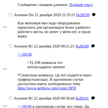
Сообщение слишком длинное.
Полный текст
.
Аноним
Пн 21 декабря 2020 22:35:21
№28239
Как минимум мне надо оборудование
>>
прикупить для организации более удобного
рабочего места, но денег у меня нет, я грызу
корку.
Аноним
Вт 22 декабря 2020 00:21:21
№28240
>>28238
>TL;DR комиксы это
неблагодарное занятие
>>
*Сюжетные комиксы, где всё подаётся через
графику/панельки. В противном случае
достаточно иметь злободневную тему.
https://www.nerfnow.com/comic/2859
Аноним
Вт 22 декабря 2020 00:30:44
№28241
>>
>>28240
в противном случае это стрип. Да,