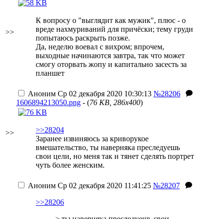
К вопросу о "выглядит как мужик", плюс - о
вреде нахмуриваний для причёски; тему груди
>>
попытаюсь раскрыть позже.
Да, неделю воевал с вихром; впрочем,
выходные начинаются завтра, так что может
смогу оторвать жопу и капитально засесть за
планшет
Аноним
Ср 02 декабря 2020 10:30:13
№28206
1606894213050.png
- (
76 KB, 286x400
)
>>28204
>>
Заранее извиняюсь за криворукое
вмешательство, ты наверняка преследуешь
свои цели, но меня так и тянет сделять портрет
чуть более женским.
Аноним
Ср 02 декабря 2020 11:41:25
№28207
>>28206
> ты наверняка преследуешь свои