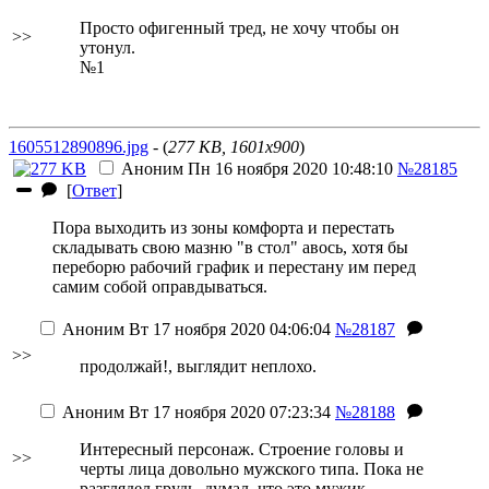
Просто офигенный тред, не хочу чтобы он
>>
утонул.
№1
1605512890896.jpg
- (
277 KB, 1601x900
)
Аноним
Пн 16 ноября 2020 10:48:10
№28185
[
Ответ
]
Пора выходить из зоны комфорта и перестать
складывать свою мазню "в стол"
авось, хотя бы
переборю рабочий график и перестану им перед
самим собой оправдываться
.
Аноним
Вт 17 ноября 2020 04:06:04
№28187
>>
продолжай!, выглядит неплохо.
Аноним
Вт 17 ноября 2020 07:23:34
№28188
Интересный персонаж. Строение головы и
>>
черты лица довольно мужского типа. Пока не
разглядел грудь, думал, что это мужик.