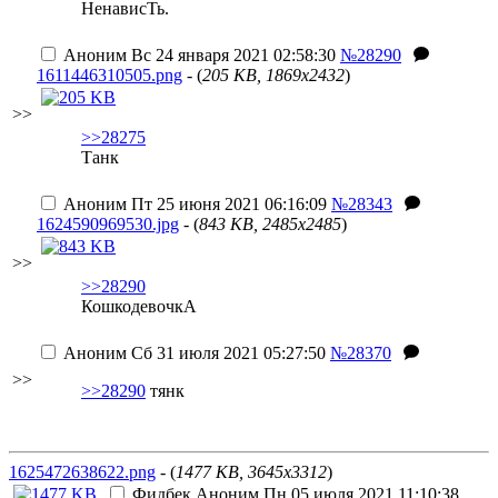
НенависТь.
Аноним
Вс 24 января 2021 02:58:30
№28290
1611446310505.png
- (
205 KB, 1869x2432
)
>>
>>28275
Танк
Аноним
Пт 25 июня 2021 06:16:09
№28343
1624590969530.jpg
- (
843 KB, 2485x2485
)
>>
>>28290
КошкодевочкА
Аноним
Сб 31 июля 2021 05:27:50
№28370
>>
>>28290
тянк
1625472638622.png
- (
1477 KB, 3645x3312
)
Фидбек
Аноним
Пн 05 июля 2021 11:10:38