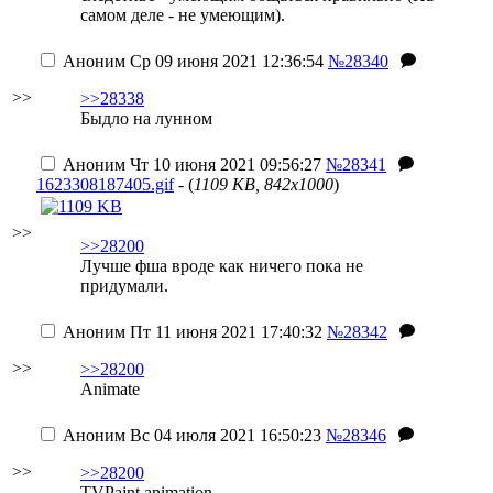
самом деле - не умеющим)
.
Аноним
Ср 09 июня 2021 12:36:54
№28340
>>
>>28338
Быдло на лунном
Аноним
Чт 10 июня 2021 09:56:27
№28341
1623308187405.gif
- (
1109 KB, 842x1000
)
>>
>>28200
Лучше фша вроде как ничего пока не
придумали.
Аноним
Пт 11 июня 2021 17:40:32
№28342
>>
>>28200
Animate
Аноним
Вс 04 июля 2021 16:50:23
№28346
>>
>>28200
TVPaint animation