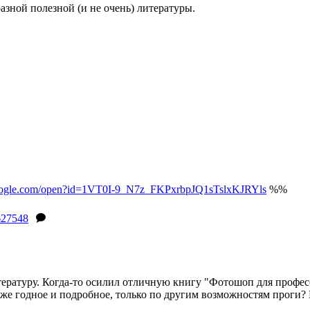
азной полезной (и не очень) литературы.
.google.com/open?id=1VT0I-9_N7z_FKPxrbpJQ1sTslxKJRYls
%%
27548
ературу. Когда-то осилил отличную книгу "Фотошоп для професси
же годное и подробное, только по другим возможностям проги? Н