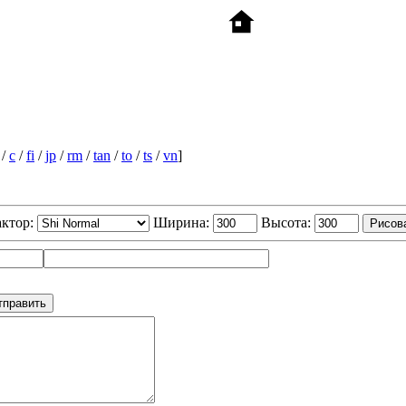
/
c
/
fi
/
jp
/
rm
/
tan
/
to
/
ts
/
vn
]
актор:
Ширина:
Высота: