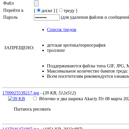
Файл
Перейти к
[
доске ]
[
треду ]
Пароль
(для удаления файлов и сообщени
Список тредов
детская эротика/порнография
ЗАПРЕЩЕНО:
троллинг
Поддерживаются файлы типа GIF, JPG, 
Максимальное количество бампов треда: 
Всем посетителям рекомендуется ознако
1709925539217.jpg
- (
39 KB, 512x512
)
Яблочко и два шарика
Akaciy
Пт 08 марта 202
Пытаюсь рисовать