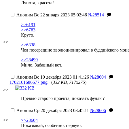
Ляпота, красота!
Аноним
Вс 22 января 2023 05:02:46
№28514
>>6191
>>6763
Круто.
>>
>>6338
Чел посередине эволюционировал в буддийского монах
>>28499
Мило. Забавный кот.
Аноним
Вс 10 декабря 2023 01:41:26
№28604
1702161686677.png
- (
332 KB, 717x275
)
>>
Превью старого проекта, показать фуллы?
Аноним
Ср 20 декабря 2023 03:45:11
№28606
>>
>>28604
Показывай, особенно, первую.