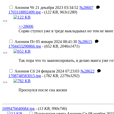
Аноним
Чт 21 декабря 2023 03:34:52
№28607
1703118892499.jpg
- (
122 KB, 963x1280
)
>>
>>28606
Сорян ступил уже в треде выкладывал но тем не мнее
Аноним
Пт 05 января 2024 08:41:30
№28615
1704433290866.jpg
- (
652 KB, 2046x1471
)
>>
Так пора что то заанонсировать, я делаю манга уже гот
Аноним
Сб 24 февраля 2024 07:23:03
№28622
1708748583015.jpg
- (
782 KB, 2279x3292
)
>>
Проснулся после сна жизни
1699476640684.jpg
- (
13 KB, 990x746
)
Психология цвета
Аноним
Ср 08 ноября 2023