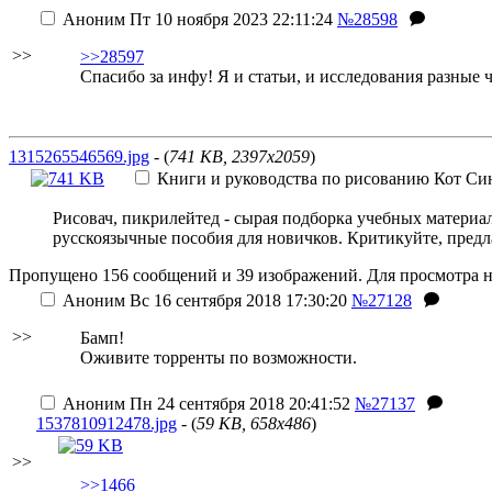
Аноним
Пт 10 ноября 2023 22:11:24
№28598
>>
>>28597
Спасибо за инфу! Я и статьи, и исследования разные 
1315265546569.jpg
- (
741 KB, 2397x2059
)
Книги и руководства по рисованию
Кот Си
Рисовач, пикрилейтед - сырая подборка учебных материа
русскоязычные пособия для новичков. Критикуйте, предл
Пропущено 156 сообщений и 39 изображений. Для просмотра н
Аноним
Вс 16 сентября 2018 17:30:20
№27128
>>
Бамп!
Оживите торренты по возможности.
Аноним
Пн 24 сентября 2018 20:41:52
№27137
1537810912478.jpg
- (
59 KB, 658x486
)
>>
>>1466