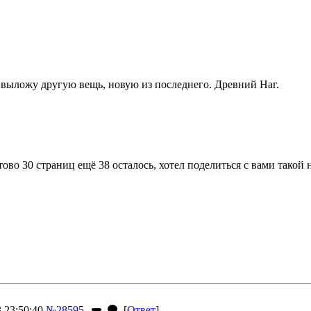
 выложу другую вещь, новую из последнего. Древний Наг.
ово 30 страниц ещё 38 осталось, хотел поделиться с вами такой но
 23:50:40
№28595
[
Ответ
]