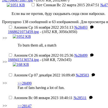
1427046471887.jpg
- (
1051 KB, 2032x887
)
Кот Синкая
Вс 22 марта 2015 20:47:51
№47
Если вы не против, буду скидывать сюда свои наброски.
Пропущено 138 сообщений и 63 изображений. Для просмотра н
Аноним
Ср 16 ноября 2022 20:51:13
№28493
1668621073459.jpg
- (
1052 KB, 3056x3056
)
>>
To burn them all, a match
Аноним
Сб 26 ноября 2022 01:25:36
№28499
1669415136574.jpg
- (
168 KB, 720x545
)
>>
Аноним
Ср 07 декабря 2022 16:09:49
№28503
>>
>>28499
Fan of fans having a lot of fun.
Аноним
Вс 08 января 2023 18:40:11
№28511
>>
>>28147