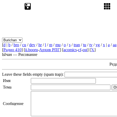
[
d
|
b
/
bro
/
cu
/
dev
/
hr
/
l
/
m
/
mu
/
o
/
s
/
tran
/
tu
/
tv
/
vg
/
x
|
a
/
aa
[
Радио 410
] [
ii.booru
-
Архив РПГ
] [
acomics
-
cf
-
ost
] [
𝕏
]
Ычан — Рисование
Ред
Leave these fields empty (spam trap):
Имя
Тема
Сообщение