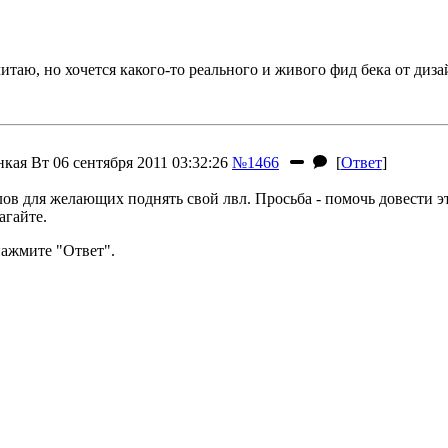
читаю, но хочется какого-то реального и живого фид бека от диз
нкая
Вт 06 сентября 2011 03:32:26
№1466
[
Ответ
]
лов для желающих поднять свой лвл. Просьба - помочь довести 
агайте.
ажмите "Ответ".