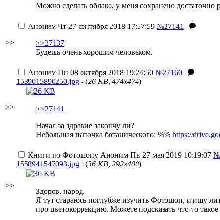
Можно сделать облако, у меня сохранено достаточно р
Аноним
Чт 27 сентября 2018 17:57:59
№27141
>>
>>27137
Будешь очень хорошим человеком.
Аноним
Пн 08 октября 2018 19:24:50
№27160
1539015890250.jpg
- (
26 KB, 474x474
)
>>
>>27141
Начал за здравие
закончу ли?
Небольшая папочка ботанического: %%
https://drive
Книги по Фотошопу
Аноним
Пн 27 мая 2019 10:19:07
№
1558941547093.jpg
- (
36 KB, 292x400
)
>>
Здоров, народ.
Я тут стараюсь поглубже изучить Фотошоп, и ищу лит
про цветокоррекцию. Можете подсказать что-то такое 