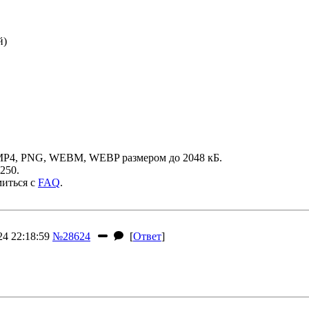
й)
MP4, PNG, WEBM, WEBP размером до 2048 кБ.
250.
миться с
FAQ
.
4 22:18:59
№28624
[
Ответ
]