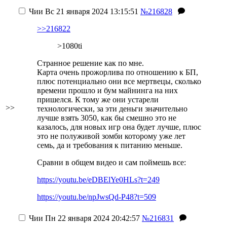
Чии
Вс 21 января 2024 13:15:51
№216828
>>216822
>1080ti
Странное решение как по мне.
Карта очень прожорлива по отношению к БП,
плюс потенциально они все мертвецы, сколько
времени прошло и бум майнинга на них
пришелся. К тому же они устарели
>>
технологически, за эти деньги значительно
лучше взять 3050, как бы смешно это не
казалось, для новых игр она будет лучше, плюс
это не полуживой зомби которому уже лет
семь, да и требования к питанию меньше.
Сравни в общем видео и сам поймешь все:
https://youtu.be/eDBElYe0HLs?t=249
https://youtu.be/npJwsQd-P48?t=509
Чии
Пн 22 января 2024 20:42:57
№216831