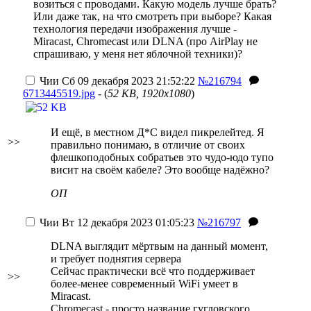
возиться с проводами. Какую модель лучше брать?
Или даже так, на что смотреть при выборе? Какая
технология передачи изображения лучше -
Miracast, Chromecast или DLNA (про AirPlay не
спрашиваю, у меня нет яблочной техники)?
Чии
Сб 09 декабря 2023 21:52:22
№216794
6713445519.jpg
- (
52 KB, 1920x1080
)
И ещё, в местном Д*С видел пикрелейтед. Я
>>
правильно понимаю, в отличие от своих
флешкоподобных собратьев это чудо-юдо тупо
висит на своём кабеле? Это вообще надёжно?
ОП
Чии
Вт 12 декабря 2023 01:05:23
№216797
DLNA выглядит мёртвым на данный момент,
и требует поднятия сервера
Сейчас практически всё что поддерживает
>>
более-менее современный WiFi умеет в
Miracast.
Chromecast - просто название гугловского