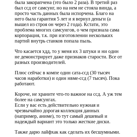
была закорапчена (это было 2 раза). В третий раз
был ссд от самсунг, но на нем не стояла винда, а
просто часть данных была испорчена. Благо на
него была гарантия 5 лет и я вернул деньги (а
вышел из строя он через 2 года). Кстати, это
проблема многих самсунгов, о чем признала сама
корпорация, т.к. при изготовлении нескольких
партий внутрь станков попала пыль.
Что касается хдд, то у меня их 3 штуки и ни один
не демонстрирует даже признаков старости. Все от
разных производителей.
Плюс сейчас в компе один сата-ссд (30 тысяч
часов наработки) и один нвме-ссд (7 тысяч). Пока
работают.
Короче, не храните что-то важное на ссд. А уж тем
более на самсунгах.
Если у вас есть действительно нужная и
чрезвычайно дорогая коллекция данных
(например, аниме), то тут самый дешевый и
надеждый вариант это только жесткие диски.
Также дарю лайфхак как сделать их бесшумными.