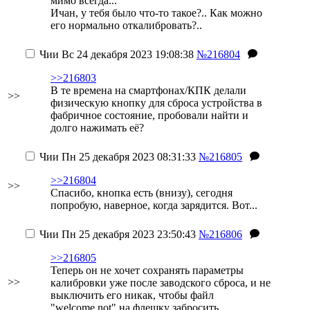
мимо всегда...
Ичан, у тебя было что-то такое?.. Как можно
его нормально откалибровать?..
Чии
Вс 24 декабря 2023 19:08:38
№216804
>>216803
В те времена на смартфонах/КПК делали
>>
физическую кнопку для сброса устройства в
фабричное состояние, пробовали найти и
долго нажимать её?
Чии
Пн 25 декабря 2023 08:31:33
№216805
>>216804
>>
Спасибо, кнопка есть (внизу), сегодня
попробую, наверное, когда зарядится. Вот...
Чии
Пн 25 декабря 2023 23:50:43
№216806
>>216805
Теперь он не хочет сохранять параметры
>>
калибровки уже после заводского сброса, и не
выключить его никак, чтобы файл
"welcome.not" на флешку забросить...