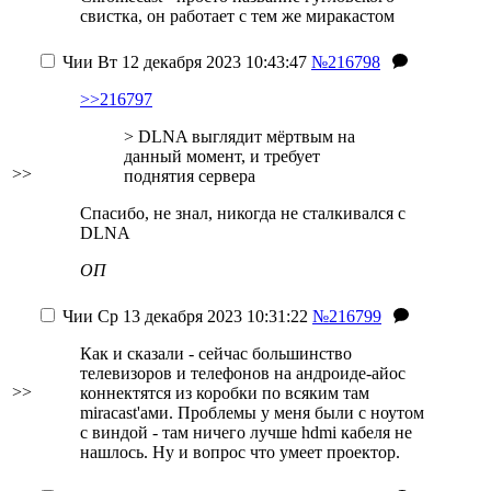
свистка, он работает с тем же миракастом
Чии
Вт 12 декабря 2023 10:43:47
№216798
>>216797
> DLNA выглядит мёртвым на
данный момент, и требует
>>
поднятия сервера
Спасибо, не знал, никогда не сталкивался с
DLNA
ОП
Чии
Ср 13 декабря 2023 10:31:22
№216799
Как и сказали - сейчас большинство
телевизоров и телефонов на андроиде-айос
>>
коннектятся из коробки по всяким там
miracast'ами. Проблемы у меня были с ноутом
с виндой - там ничего лучше hdmi кабеля не
нашлось. Ну и вопрос что умеет проектор.