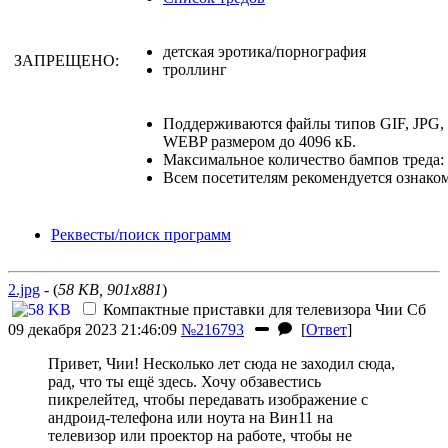
детская эротика/порнография
ЗАПРЕЩЕНО:
троллинг
Поддерживаются файлы типов GIF, JPG
WEBP размером до 4096 кБ.
Максимальное количество бампов треда: 
Всем посетителям рекомендуется ознако
Реквесты/поиск программ
2.jpg
- (
58 KB, 901x881
)
Компактные приставки для телевизора
Чии
Сб
09 декабря 2023 21:46:09
№216793
[
Ответ
]
Привет, Чии! Несколько лет сюда не заходил сюда,
рад, что ты ещё здесь. Хочу обзавестись
пикрелейтед, чтобы передавать изображение с
андроид-телефона или ноута на Вин11 на
телевизор или проектор на работе, чтобы не