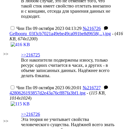
В любом случае, это не отменяет того, что
такой стик имеет свойство отлетать внезапно
и с концами, отсюда для хранения данных не
подходит.
Чии
Пн 09 октября 2023 04:13:29
№216726
Gelbooru_03f3cb7021a49ebe49ca091be8d9658(...).jpg
- (
416
KB, 674x1200
)
>>
>>216725
Все накопители подвержены износу, только
ресурс одних считается в часах, а других - в
объеме записанных данных. Надёжнее всего
делать бэкапы.
Чии
Пн 09 октября 2023 06:20:01
№216727
4280626193857d2e43a76cff87fa3bf1.jpg
- (
115 KB,
1014x1024
)
>>216726
Эта теория не учитывает свойства
>>
человеческого существа. Надёжней всего знать