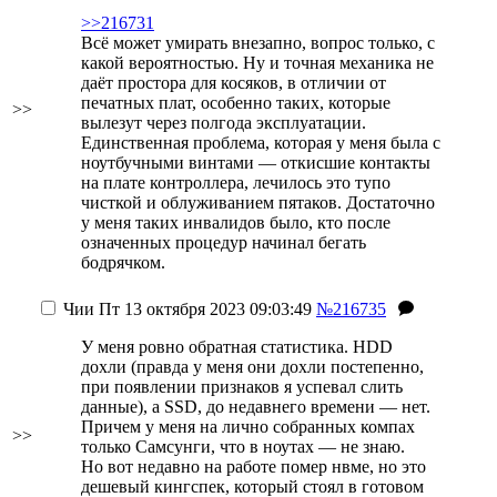
>>216731
Всё может умирать внезапно, вопрос только, с
какой вероятностью. Ну и точная механика не
даёт простора для косяков, в отличии от
печатных плат, особенно таких, которые
>>
вылезут через полгода эксплуатации.
Единственная проблема, которая у меня была с
ноутбучными винтами ― откисшие контакты
на плате контроллера, лечилось это тупо
чисткой и облуживанием пятаков. Достаточно
у меня таких инвалидов было, кто после
означенных процедур начинал бегать
бодрячком.
Чии
Пт 13 октября 2023 09:03:49
№216735
У меня ровно обратная статистика. HDD
дохли (правда у меня они дохли постепенно,
при появлении признаков я успевал слить
данные), а SSD, до недавнего времени — нет.
Причем у меня на лично собранных компах
>>
только Самсунги, что в ноутах — не знаю.
Но вот недавно на работе помер нвме, но это
дешевый кингспек, который стоял в готовом