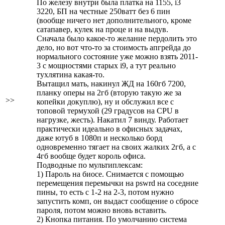
По железу внутри была платка на 1155, i3
3220, БП на честные 250ватт без 6 пин
(вообще ничего нет дополнительного, кроме
сатапавер, кулек на проце и на выдув.
Сначала было какое-то желание пердолить это
дело, но вот что-то за стоимость апгрейда до
нормального состояние уже можно взять 2011-
3 с мощностями старых i9, а тут реально
тухлятина какая-то.
Вытащил мать, накинул ЖД на 160гб 7200,
планку оперы на 2гб (вторую такую же за
>>
копейки докуплю), ну и обслужил все с
топовой термухой (29 градусов на CPU в
нагрузке, жесть). Накатил 7 винду. Работает
практически идеально в офисных задачах,
даже ютуб в 1080п и несколько борд
одновременно тягает на своих жалких 2гб, а с
4гб вообще будет король офиса.
Подводные по мультиплексам:
1) Пароль на биосе. Снимается с помощью
перемещения перемычки на pswrd на соседние
пины, то есть с 1-2 на 2-3, потом нужно
запустить комп, он выдаст сообщение о сбросе
пароля, потом можно вновь вставить.
2) Кнопка питания. По умолчанию система