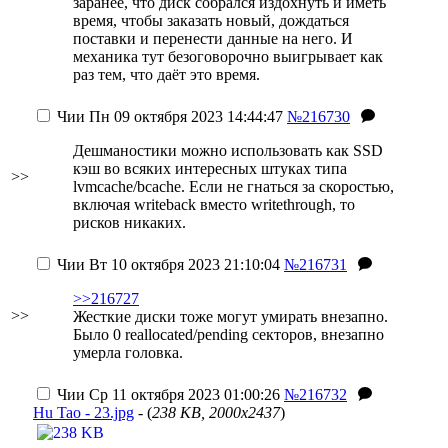
заранее, что диск собрался издохнуть и иметь
время, чтобы заказать новый, дождаться
поставки и перенести данные на него. И
механика тут безоговорочно выигрывает как
раз тем, что даёт это время.
Чии
Пн 09 октября 2023 14:44:47
№216730
Дешманостики можно использовать как SSD
кэш во всяких интересных штуках типа
>>
lvmcache/bcache. Если не гнаться за скоростью,
включая writeback вместо writethrough, то
рисков никаких.
Чии
Вт 10 октября 2023 21:10:04
№216731
>>216727
>>
Жесткие диски тоже могут умирать внезапно.
Было 0 reallocated/pending секторов, внезапно
умерла головка.
Чии
Ср 11 октября 2023 01:00:26
№216732
Hu Tao - 23.jpg
- (
238 KB, 2000x2437
)