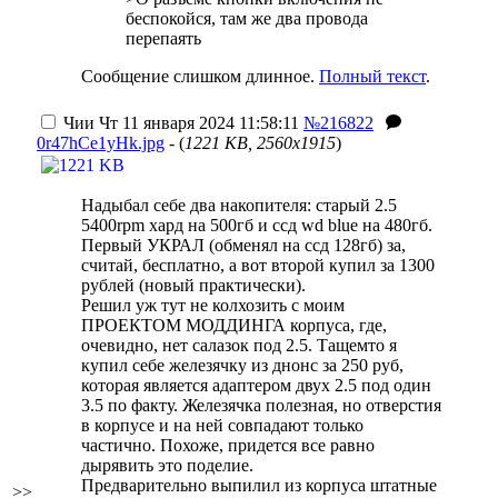
беспокойся, там же два провода
перепаять
Сообщение слишком длинное.
Полный текст
.
Чии
Чт 11 января 2024 11:58:11
№216822
0r47hCe1yHk.jpg
- (
1221 KB, 2560x1915
)
Надыбал себе два накопителя: старый 2.5
5400rpm хард на 500гб и ссд wd blue на 480гб.
Первый УКРАЛ (обменял на ссд 128гб) за,
считай, бесплатно, а вот второй купил за 1300
рублей (новый практически).
Решил уж тут не колхозить с моим
ПРОЕКТОМ МОДДИНГА корпуса, где,
очевидно, нет салазок под 2.5. Тащемто я
купил себе железячку из днонс за 250 руб,
которая является адаптером двух 2.5 под один
3.5 по факту. Железячка полезная, но отверстия
в корпусе и на ней совпадают только
частично. Похоже, придется все равно
дырявить это поделие.
Предварительно выпилил из корпуса штатные
>>