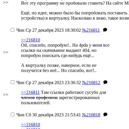
>>
Вот эту программу не пробовали ставить? На сайте Mic
Ещё, по идее, можно было бы попробовать поставить 
устройства) в виртуалку. Насколько я знаю, такое возм
Чии
Ср 27 декабря 2023 18:30:02
№216811
>>216810
Ой, спасибо, попробую!..
На 4pda у меня все
ссылки на скачивание выдают 404, но
>>
попробую поискать где-нибудь ещё...
А виртуалку позже, наверное, если не
получится без неё... Но спасибо, вот!..
Чии
Ср 27 декабря 2023 23:36:32
№216812
>>216811
Там ссылки работают сугубо для
>>
членов
профсоюза
зарегистрированных
пользователей.
Чии
Сб 30 декабря 2023 21:53:41
№216818
>>216810