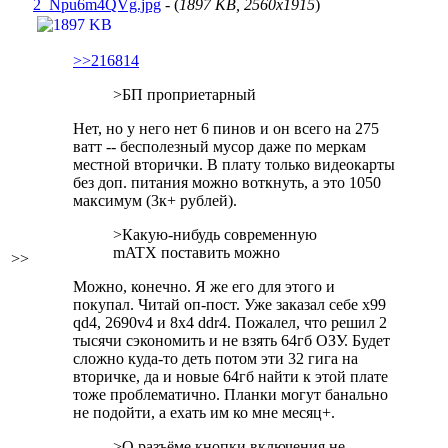
2_Npu6m4QVg.jpg
- (
1897 KB, 2560x1915
)
>>216814
>БП проприетарный
Нет, но у него нет 6 пинов и он всего на 275
ватт -- бесполезный мусор даже по меркам
местной вторички. В плату только видеокарты
без доп. питания можно воткнуть, а это 1050
максимум (3к+ рублей).
>Какую-нибудь современную
mATX поставить можно
>>
Можно, конечно. Я же его для этого и
покупал. Читай оп-пост. Уже заказал себе x99
qd4, 2690v4 и 8х4 ddr4. Пожалел, что решил 2
тысячи сэкономить и не взять 64гб ОЗУ. Будет
сложно куда-то деть потом эти 32 гига на
вторичке, да и новые 64гб найти к этой плате
тоже проблематично. Планки могут банально
не подойти, а ехать им ко мне месяц+.
>О разъёме кнопки включения не