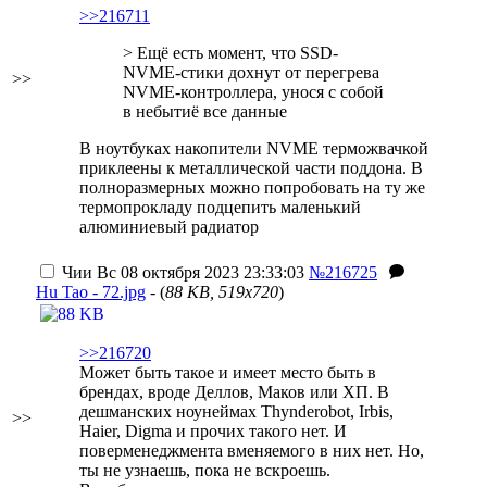
>>216711
> Ещё есть момент, что SSD-
NVME-стики дохнут от перегрева
>>
NVME-контроллера, унося с собой
в небытиё все данные
В ноутбуках накопители NVME терможвачкой
приклеены к металлической части поддона. В
полноразмерных можно попробовать на ту же
термопрокладу подцепить маленький
алюминиевый радиатор
Чии
Вс 08 октября 2023 23:33:03
№216725
Hu Tao - 72.jpg
- (
88 KB, 519x720
)
>>216720
Может быть такое и имеет место быть в
брендах, вроде Деллов, Маков или ХП. В
дешманских ноунеймах Thynderobot, Irbis,
>>
Haier, Digma и прочих такого нет. И
поверменеджмента вменяемого в них нет. Но,
ты не узнаешь, пока не вскроешь.