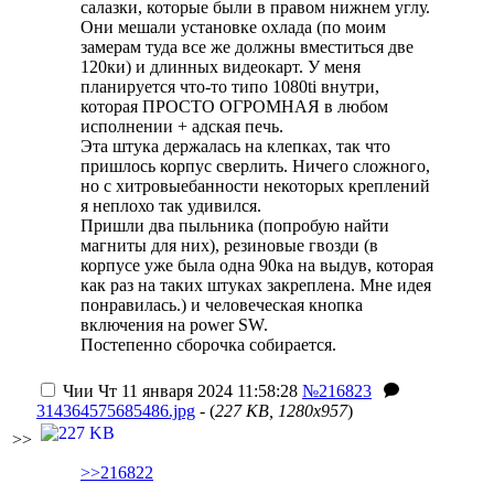
салазки, которые были в правом нижнем углу.
Они мешали установке охлада (по моим
замерам туда все же должны вместиться две
120ки) и длинных видеокарт. У меня
планируется что-то типо 1080ti внутри,
которая ПРОСТО ОГРОМНАЯ в любом
исполнении + адская печь.
Эта штука держалась на клепках, так что
пришлось корпус сверлить. Ничего сложного,
но с хитровыебанности некоторых креплений
я неплохо так удивился.
Пришли два пыльника (попробую найти
магниты для них), резиновые гвозди (в
корпусе уже была одна 90ка на выдув, которая
как раз на таких штуках закреплена. Мне идея
понравилась.) и человеческая кнопка
включения на power SW.
Постепенно сборочка собирается.
Чии
Чт 11 января 2024 11:58:28
№216823
314364575685486.jpg
- (
227 KB, 1280x957
)
>>
>>216822