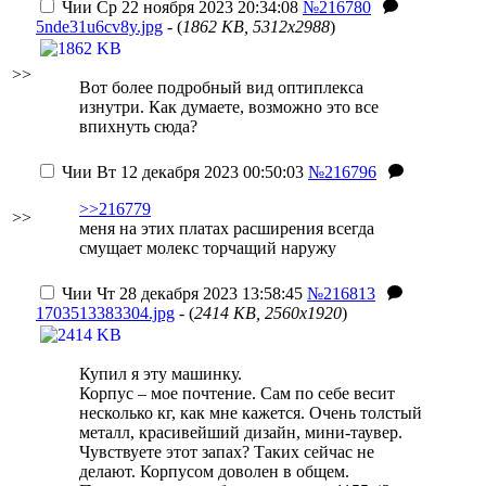
Чии
Ср 22 ноября 2023 20:34:08
№216780
5nde31u6cv8y.jpg
- (
1862 KB, 5312x2988
)
>>
Вот более подробный вид оптиплекса
изнутри. Как думаете, возможно это все
впихнуть сюда?
Чии
Вт 12 декабря 2023 00:50:03
№216796
>>216779
>>
меня на этих платах расширения всегда
смущает молекс торчащий наружу
Чии
Чт 28 декабря 2023 13:58:45
№216813
1703513383304.jpg
- (
2414 KB, 2560x1920
)
Купил я эту машинку.
Корпус – мое почтение. Сам по себе весит
несколько кг, как мне кажется. Очень толстый
металл, красивейший дизайн, мини-таувер.
Чувствуете этот запах? Таких сейчас не
делают. Корпусом доволен в общем.