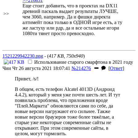
>>216831
Еще стоит добавить, что в проектах на DX11
древний паскаль выдает результаты ЛУЧШЕ,
>>
чем 3060, например. Да и фишки директа
алтимейт пока только в ОДНОЙ игре есть, а ту
же ластуху или рдр, да и все остальные игори
1080ти тянет просто превосходно.
1521229942230.png
- (
417 KB, 750x940
)
Использование старого смарфтона в 2021 году
Чии
Чт 26 августа 2021 18:07:41
№214276
[
Ответ
]
Привет, /s/!
В общем, есть телефон Alcatel 4013D (Андроид
4.4.2), который у меня уже почти шесть лет. И тут
появилась проблема, что приложения вроде
"Плей.Маркета" обновляются сами по себе, да
новые версии нагружают его сильнее. Также
новые версии браузеров тоже более тяжёлые, а
старые уже некоторые современные сайты не
открывают. При этом современные сайты, в
целом, могут тормозить.