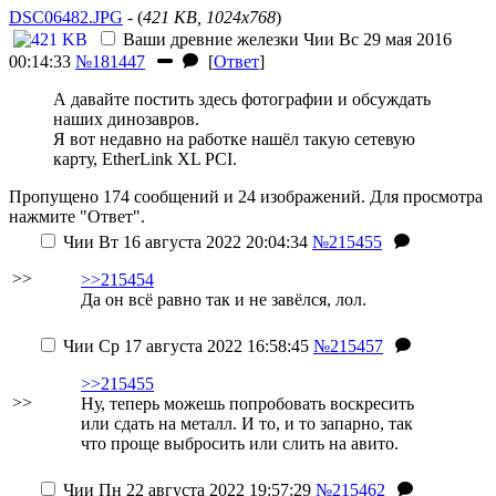
DSC06482.JPG
- (
421 KB, 1024x768
)
Ваши древние железки
Чии
Вс 29 мая 2016
00:14:33
№181447
[
Ответ
]
А давайте постить здесь фотографии и обсуждать
наших динозавров.
Я вот недавно на работке нашёл такую сетевую
карту, EtherLink XL PCI.
Пропущено 174 сообщений и 24 изображений. Для просмотра
нажмите "Ответ".
Чии
Вт 16 августа 2022 20:04:34
№215455
>>
>>215454
Да он всё равно так и не завёлся, лол.
Чии
Ср 17 августа 2022 16:58:45
№215457
>>215455
>>
Ну, теперь можешь попробовать воскресить
или сдать на металл. И то, и то запарно, так
что проще выбросить или слить на авито.
Чии
Пн 22 августа 2022 19:57:29
№215462