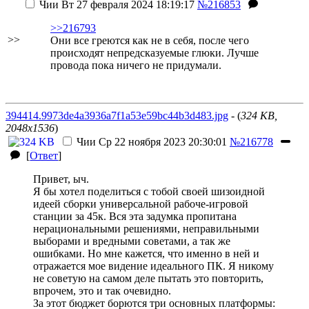
Чии
Вт 27 февраля 2024 18:19:17
№216853
>>216793
>>
Они все греются как не в себя, после чего
происходят непредсказуемые глюки. Лучше
провода пока ничего не придумали.
394414.9973de4a3936a7f1a53e59bc44b3d483.jpg
- (
324 KB,
2048x1536
)
Чии
Ср 22 ноября 2023 20:30:01
№216778
[
Ответ
]
Привет, ыч.
Я бы хотел поделиться с тобой своей шизоидной
идеей сборки универсальной рабоче-игровой
станции за 45к. Вся эта задумка пропитана
нерациональными решениями, неправильными
выборами и вредными советами, а так же
ошибками. Но мне кажется, что именно в ней и
отражается мое видение идеального ПК. Я никому
не советую на самом деле пытать это повторить,
впрочем, это и так очевидно.
За этот бюджет борются три основных платформы: