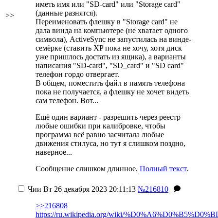
иметь имя или "SD-card" или "Storage card"
(данные разнятся).
>>
Переименовать флешку в "Storage card" не
дала винда на компьютере
(не хватает одного
символа)
, ActiveSync не запустилась на винде-
семёрке (ставить XP пока не хочу, хотя диск
уже пришлось достать из ящика), а варианты
написания "SD-card", "SD_card" и "SD card"
телефон гордо отвергает.
В общем, поместить файл в память телефона
пока не получается, а флешку не хочет видеть
сам телефон. Вот...
Ещё один вариант - разрешить через реестр
любые ошибки при калибровке, чтобы
программа всё равно засчитала любые
движения стилуса, но тут я слишком поздно,
наверное...
Сообщение слишком длинное.
Полный текст
.
Чии
Вт 26 декабря 2023 20:11:13
№216810
>>216808
https://ru.wikipedia.org/wiki/%D0%A6%D0%