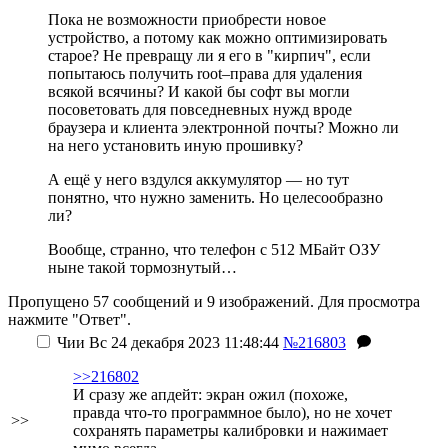
Пока не возможности приобрести новое
устройство, а потому как можно оптимизировать
старое? Не превращу ли я его в "кирпич", если
попытаюсь получить root–права для удаления
всякой всячины? И какой бы софт вы могли
посоветовать для повседневных нужд вроде
браузера и клиента электронной почты? Можно ли
на него установить иную прошивку?
А ещё у него вздулся аккумулятор — но тут
понятно, что нужно заменить. Но целесообразно
ли?
Вообще, странно, что телефон с 512 МБайт ОЗУ
ныне такой тормознутый…
Пропущено 57 сообщений и 9 изображений. Для просмотра
нажмите "Ответ".
Чии
Вс 24 декабря 2023 11:48:44
№216803
>>216802
И сразу же апдейт: экран ожил (похоже,
правда что-то программное было), но не хочет
>>
сохранять параметры калибровки и нажимает