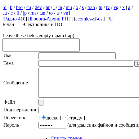
[
d
|
b
/
bro
/
cu
/
dev
/
hr
/
l
/
m
/
mu
/
o
/
s
/
tran
/
tu
/
tv
/
vg
/
x
|
a
/
aa
/
c
/
fi
/
jp
/
rm
/
tan
/
to
/
ts
/
vn
]
[
Радио 410
] [
ii.booru
-
Архив РПГ
] [
acomics
-
cf
-
ost
] [
𝕏
]
Ычан — Электроника и ПО
Leave these fields empty (spam trap):
Имя
Тема
Сообщение
Файл
Подтверждение
Перейти к
[
доске ]
[
треду ]
Пароль
(для удаления файлов и сообщен
Список тредов