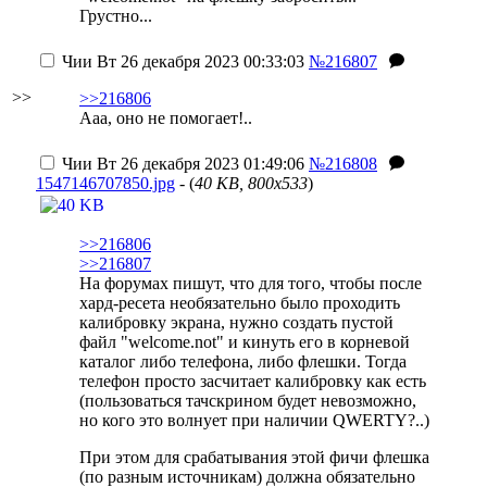
Грустно...
Чии
Вт 26 декабря 2023 00:33:03
№216807
>>
>>216806
Ааа, оно не помогает!..
Чии
Вт 26 декабря 2023 01:49:06
№216808
1547146707850.jpg
- (
40 KB, 800x533
)
>>216806
>>216807
На форумах пишут, что для того, чтобы после
хард-ресета необязательно было проходить
калибровку экрана, нужно создать пустой
файл "welcome.not" и кинуть его в корневой
каталог либо телефона, либо флешки. Тогда
телефон просто засчитает калибровку как есть
(пользоваться тачскрином будет невозможно,
но кого это волнует при наличии QWERTY?..)
При этом для срабатывания этой фичи флешка
(по разным источникам) должна обязательно