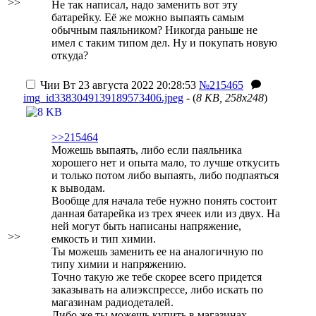
>>
Не так написал, надо заменить вот эту
батарейку. Её же можно выпаять самым
обычным паяльником? Никогда раньше не
имел с таким типом дел. Ну и покупать новую
откуда?
Чии
Вт 23 августа 2022 20:28:53
№215465
img_id3383049139189573406.jpeg
- (
8 KB, 258x248
)
>>215464
Можешь выпаять, либо если паяльника
хорошего нет и опыта мало, то лучше откусить
и только потом либо выпаять, либо подпаяться
к выводам.
Вообще для начала тебе нужно понять состоит
данная батарейка из трех ячеек или из двух. На
ней могут быть написаны напряжение,
>>
емкость и тип химии.
Ты можешь заменить ее на аналогичную по
типу химии и напряжению.
Точно такую же тебе скорее всего придется
заказывать на алиэкспрессе, либо искать по
магазинам радиодеталей.
Либо же ты можешь купить в магазинах