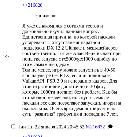
>>216828
>поймешь
Я уже ознакомился с сотнями тестов и
досконально изучил данный вопрос.
Единственная причина, по которой паскали
устаревают -- отсутствие аппаратной
поддержки DX 12.2 Ultimate и меш-шейдеров
соответственно. Тот же Алан Вейк выдает при
>>
попытке запуска с rx5000/gtx1000 ошибку по
этим самым шейдерам.
Тем не менее, игру можно запустить в 40-50
фпс на ультре без RTX, если использовать
VulkanAPI, FSR 3.0 и генерацию кадров. Для
этой игры вполне достаточно и 30 фпс,
которые 1080ти потянет без проблем. Как бы
это забавно не звучало, но спустя семь лет
паскали все еще позволяют запускать игори на
околоультра. Очень ярко демонстрирует всю
суть "развития" графоуния в последние 7 лет.
Чии
Пн 22 января 2024 20:45:52
№216832