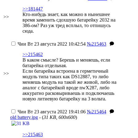
>>181447
Кто-нибудь знает, как можно в нынешнее
>>
время заменить сдохшую батарейку 2032 на
386-ом? Раз уж тред всплыл, то отпишусь
сюда.
Чии
Вт 23 августа 2022 10:42:54
№215463
>>215462
В каком смысле? Берешь и меняешь, если
батарейка отдельная.
Если батарейка встроена в герметичный
>>
модуль типа таких как DS12887, то либо
меняешь модуль на такой же живой, либо на
аналог с батарейкой вроде nwX287, либо
аккуратно расковыриваешь и подключаешь
новую литиевую батарейку на 3 вольта.
Чии
Вт 23 августа 2022 19:41:06
№215464
old battery.jpg
- (
31 KB, 600x600
)
>>215463