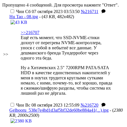
Пропущено 4 сообщений. Для просмотра нажмите "Ответ".
Чии
Сб 07 октября 2023 03:53:50
№216711
Hu Tao - 08.jpg
- (
43 KB, 482x482
)
>>216707
Ещё есть момент, что SSD-NVME-стики
дохнут от перегрева NVME-контроллера,
унося с собой в небытиё все данные. У
дешманского бренда Тундерробот через
>>
одного эта беда.
Ну а Хитачевских 2.5" 7200RPM PATA/SATA
HDD в качестве единственных накопителей у
меня в ноутах трудится круглыми сутками
немало, с ними, почему-то, всё хорошо, правда
я сжимаю/шифрую разделы, чтобы система их
лишний раз не дёргала.
Чии
Вс 08 октября 2023 12:55:09
№216720
Gelbooru_538e7e4bd1d3af5bf32de60be884a41(...).jpg
- (
2380
KB, 2000x2500
)