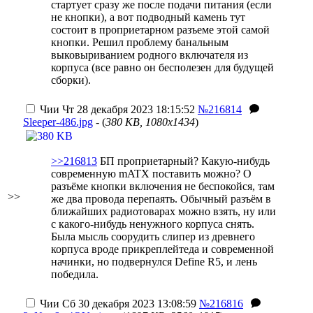
стартует сразу же после подачи питания (если
не кнопки), а вот подводный камень тут
состоит в проприетарном разъеме этой самой
кнопки. Решил проблему банальным
выковыриванием родного включателя из
корпуса (все равно он бесполезен для будущей
сборки).
Чии
Чт 28 декабря 2023 18:15:52
№216814
Sleeper-486.jpg
- (
380 KB, 1080x1434
)
>>216813
БП проприетарный? Какую-нибудь
современную mATX поставить можно? О
разъёме кнопки включения не беспокойся, там
>>
же два провода перепаять. Обычный разъём в
ближайших радиотоварах можно взять, ну или
с какого-нибудь ненужного корпуса снять.
Была мысль соорудить слипер из древнего
корпуса вроде прикреплейтеда и современной
начинки, но подвернулся Define R5, и лень
победила.
Чии
Сб 30 декабря 2023 13:08:59
№216816