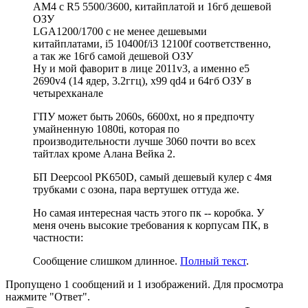
AM4 с R5 5500/3600, китайплатой и 16гб дешевой
ОЗУ
LGA1200/1700 с не менее дешевыми
китайплатами, i5 10400f/i3 12100f соответственно,
а так же 16гб самой дешевой ОЗУ
Ну и мой фаворит в лице 2011v3, а именно e5
2690v4 (14 ядер, 3.2ггц), x99 qd4 и 64гб ОЗУ в
четырехканале
ГПУ может быть 2060s, 6600xt, но я предпочту
умайненную 1080ti, которая по
производительности лучше 3060 почти во всех
тайтлах
кроме Алана Вейка 2
.
БП Deepcool PK650D, самый дешевый кулер с 4мя
трубками с озона, пара вертушек оттуда же.
Но самая интересная часть этого пк -- коробка. У
меня очень высокие требования к корпусам ПК, в
частности:
Сообщение слишком длинное.
Полный текст
.
Пропущено 1 сообщений и 1 изображений. Для просмотра
нажмите "Ответ".