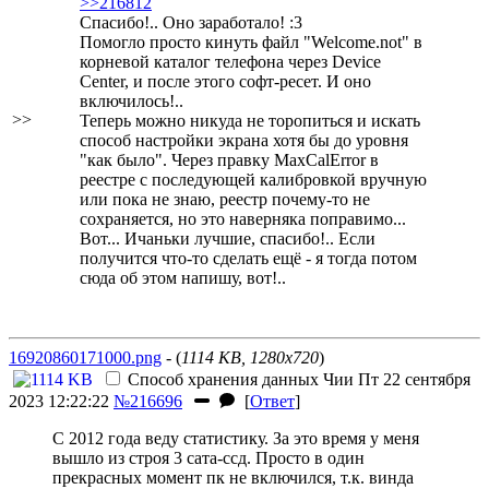
>>216812
Спасибо!.. Оно заработало!
:3
Помогло просто кинуть файл "Welcome.not" в
корневой каталог телефона через Device
Center, и после этого софт-ресет. И оно
включилось!..
>>
Теперь можно никуда не торопиться и искать
способ настройки экрана хотя бы до уровня
"как было". Через правку MaxCalError в
реестре с последующей калибровкой вручную
или пока не знаю
, реестр почему-то не
сохраняется, но это наверняка поправимо
...
Вот... Ичаньки лучшие, спасибо!.. Если
получится что-то сделать ещё - я тогда потом
сюда об этом напишу, вот!..
16920860171000.png
- (
1114 KB, 1280x720
)
Способ хранения данных
Чии
Пт 22 сентября
2023 12:22:22
№216696
[
Ответ
]
С 2012 года веду статистику. За это время у меня
вышло из строя 3 сата-ссд. Просто в один
прекрасных момент пк не включился, т.к. винда