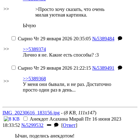
>>
>Просто хочу сказать, что очень
милая уютная картинка.
Ычую
Сырно
Чт 29 января 2026 20:35:05
№5389484
>>
>>5389374
Лично я не. Какие есть способы? :3
Сырно
Чт 29 января 2026 21:22:15
№5389491
>>5389368
>>
У меня они бывали, и не раз. Достаточно
просто один раз в день...
IMG_20230616_183156.jpg
- (
8 KB, 111x147
)
Анекдот
Асахина Мирай
Пт 16 июня 2023
18:33:52
№5299532
[
Ответ
]
Ычан, поделись анекдотом!