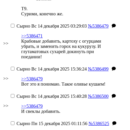
Т9.
Сурими, конечно же.
Сырно
Вс 14 декабря 2025 03:29:03
№5386479
>>5386471
Крабовые добавить, картоху с огурцами
>>
убрать, и заменить горох на кукурузу. И
глутаматовых сухарей докинуть при
поедании!
Сырно
Вс 14 декабря 2025 15:36:24
№5386499
>>
>>5386479
Вот это я понимаю. Такое оливье кушаем!
Сырно
Вс 14 декабря 2025 15:40:28
№5386500
>>
>>5386479
И свеклы добавить.
Сырно
Пн 15 декабря 2025 01:11:56
№5386525