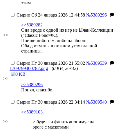
этим.
Сырно
Сб 24 января 2026 12:44:58
№5389296
>>5389282
Она вроде с одной из игр из Ычан-Коллекции
>>
(”Classic Fond⁹®„).
Поищи либо там, либо на iibooru.
Оба доступны в нижнем углу главной
страницы.
Сырно
Пт 30 января 2026 21:55:02
№5389539
1769799300782.png
- (
0 KB, 26x32
)
>>
>>5389296
Понял, спасибо.
Сырно
Пт 30 января 2026 22:34:14
№5389540
>>5389103
>>
> будет ли фапать анонимус на
эроге с маскотами