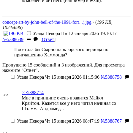
юзабелен и без него (например в w3m).
concept-art-by-john-bell-of-the-1991-for(...).jpg
- (
196 KB,
1024x696
)
Усада Пекора
Пн 12 января 2026 19:10:17
№5388639
[
Ответ
]
Посетила бы Сырно парк юрского периода по
приглашению Хаммонда?
Пропущено 15 сообщений и 3 изображений. Для просмотра
нажмите "Ответ".
Усада Пекора
Чт 15 января 2026 01:15:06
№5388758
>>5388714
>>
Мне в принципе очень нравится Майкл
Крайтон. Кажется все у него читал начиная со
Штамма Андромеда.
Усада Пекора
Чт 15 января 2026 08:47:19
№5388767