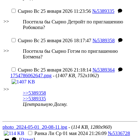
Сырно
Вс 25 января 2026 11:23:56
№5389335
>>
Посетила бы Сырно Детройт по приглашению
Робокопа?
Сырно
Вс 25 января 2026 18:17:47
№5389358
>>
Посетила бы Сырно Готэм по приглашению
Бэтмена?
Сырно
Вс 25 января 2026 21:18:14
№5389364
1754786062647.png
- (
1407 KB, 752x1062
)
>>
>>5389358
>>5389335
Центральную Догму.
photo_2024-05-01_20-08-11.jpg
- (
114 KB, 1280x960
)
Ранка Ли
Ср 01 мая 2024 21:26:09
№5336728
[
Ответ
]