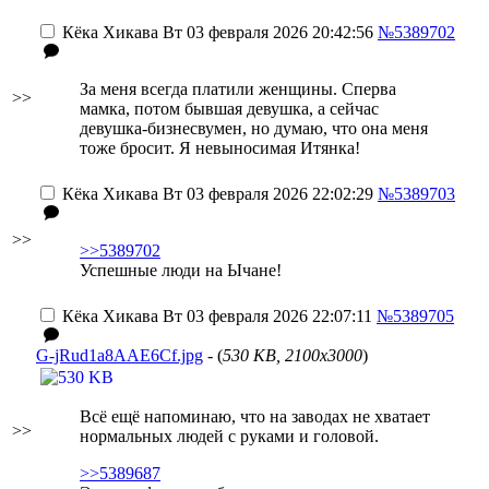
Кёка Хикава
Вт 03 февраля 2026 20:42:56
№5389702
За меня всегда платили женщины. Сперва
>>
мамка, потом бывшая девушка, а сейчас
девушка-бизнесвумен, но думаю, что она меня
тоже бросит. Я невыносимая Итянка!
Кёка Хикава
Вт 03 февраля 2026 22:02:29
№5389703
>>
>>5389702
Успешные люди на Ычане!
Кёка Хикава
Вт 03 февраля 2026 22:07:11
№5389705
G-jRud1a8AAE6Cf.jpg
- (
530 KB, 2100x3000
)
Всё ещё напоминаю, что на заводах не хватает
>>
нормальных людей с руками и головой.
>>5389687