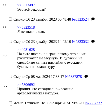
>>
>>5323497
Это всё рекорды?
Сырно
Сб 23 декабря 2023 06:48:48
№5323524
>>
>>5323518
Я не знаю ололо.
Сырно
Сб 23 декабря 2023 14:42:10
№5323532
>>4981628
На лите писали в играх, потому что в них
>>
русификатор не засунуть. И дурачки, не
способные купить наклейки с русскими
буквами на клавиатуру.
Сырно
Ср 08 мая 2024 17:33:17
№5337878
>>5306692
>>
Ирония, что сегодня оно - реально
археологическая находка.
Исана Татибана
Вс 03 ноября 2024 20:45:42
№5357332