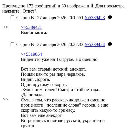
Пропущено 173 сообщений и 30 изображений. Для просмотра
нажмите "Ответ".
Сырно
Вт 27 января 2026 20:12:51
№5389423
>>
>>5389421
Вынос мозга.
Сырно
Вт 27 января 2026 20:22:33
№5389424
>>5319864
Видел это уже на ТыТрубе. Но смешно.
Вот вам старый детский анекдот.
Пошли как-то раз пара червяков.
Видят. Дорога.
Один другому говорит:
-Будь внимателен! Смотри чтоб не зада...
-Да не зада...
>>
Суть в том, что рассказчик должен смешно
произнести "последние слова" героев, а еще
скорчить какую-то гримасу.
Вот вам еще анекдот.
Встретились в поезде русский, украинец и
грузин.