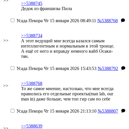
>>
>>5388745
Дедок из франшизы Пила
Усада Пекора
Чт 15 января 2026 08:49:11
№5388768
>>5388734
>>
А этот ведущий мне всегда казался самым
интеллигентным и нормальным в этой троице.
А ещё от него и вправду немного вайб Осаки-
тян.
Усада Пекора
Чт 15 января 2026 15:43:53
№5388792
>>5388768
>>
То же самое мнение, настолько, что мне всегда
нравились его отдельные проекты(man lab, our
man in) даже больше, чем топ гир сам по себе
Усада Пекора
Чт 15 января 2026 21:13:10
№5388807
>>5388639
>>