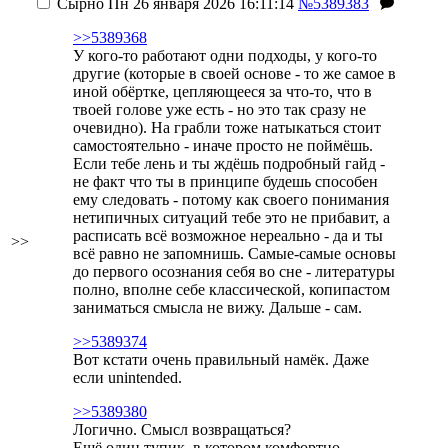
Сырно
Пн 26 января 2026 16:11:14
№5389383
>>5389368
У кого-то работают одни подходы, у кого-то
другие (которые в своей основе - то же самое в
иной обёртке, цепляющееся за что-то, что в
твоей голове уже есть - но это так сразу не
очевидно). На грабли тоже натыкаться стоит
самостоятельно - иначе просто не поймёшь.
Если тебе лень и ты ждёшь подробный гайд -
не факт что ты в принципе будешь способен
ему следовать - потому как своего понимания
нетипичных ситуаций тебе это не прибавит, а
расписать всё возможное нереально - да и ты
>>
всё равно не запомнишь. Самые-самые основы
до первого осознания себя во сне - литературы
полно, вполне себе классической, копипастом
заниматься смысла не вижу. Дальше - сам.
>>5389374
Вот кстати очень правильный намёк. Даже
если unintended.
>>5389380
Логично. Смысл возвращаться?
Ещё один тупик, в котором комфортно.