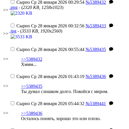
Сырно
Ср 28 января 2026 00:29:54
№5389432
.png
- (
2320 KB, 1258x1023
)
>>
Сырно
Ср 28 января 2026 00:32:56
№5389433
.jpg
- (
3533 KB, 1920x2560
)
>>
Сырно
Ср 28 января 2026 00:55:44
№5389435
>>
>>5389432
Хммм...
Сырно
Ср 28 января 2026 01:43:19
№5389436
>>
>>5389435
Ты думал слишком долго. Покойся с миром.
Сырно
Ср 28 января 2026 05:44:32
№5389441
>>
>>5389436
Осталось понять, хорошо это или плохо.