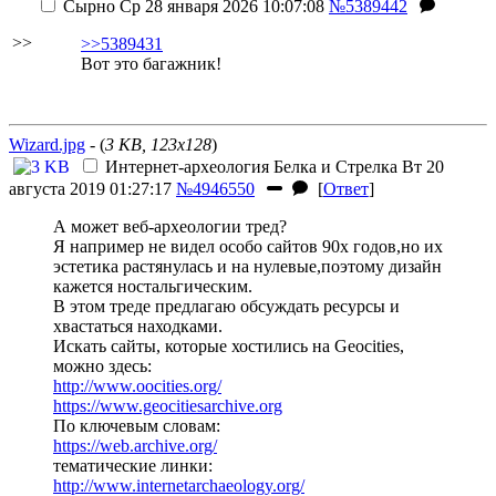
Сырно
Ср 28 января 2026 10:07:08
№5389442
>>
>>5389431
Вот это багажник!
Wizard.jpg
- (
3 KB, 123x128
)
Интернет-археология
Белка и Стрелка
Вт 20
августа 2019 01:27:17
№4946550
[
Ответ
]
А может веб-археологии тред?
Я например не видел особо сайтов 90х годов,но их
эстетика растянулась и на нулевые,поэтому дизайн
кажется ностальгическим.
В этом треде предлагаю обсуждать ресурсы и
хвастаться находками.
Искать сайты, которые хостились на Geocities,
можно здесь:
http://www.oocities.org/
https://www.geocitiesarchive.org
По ключевым словам:
https://web.archive.org/
тематические линки:
http://www.internetarchaeology.org/