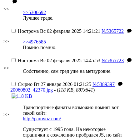
>>
>>5306692
Лучшее треде.
Нострома
Вс 02 февраля 2025 14:21:21
№5365722
>>
>>4976585
Помню-помню.
Нострома
Вс 02 февраля 2025 14:45:53
№5365723
>>
Собственно, сам тред уже на метауровне.
Сырно
Вт 27 января 2026 01:21:25
№5389397
20060802_42370.jpg
- (
118 KB, 887x641
)
Транспортные фанаты возможно помнят вот
такой сайт:
>>
http://parovoz.com/
Существует с 1995 года. На некоторые
странички к сожалению пробрался JS, но сайт