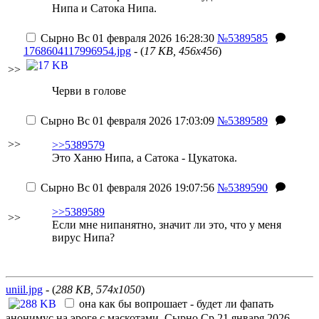
Нипа и Сатока Нипа.
Сырно
Вс 01 февраля 2026 16:28:30
№5389585
1768604117996954.jpg
- (
17 KB, 456x456
)
>>
Черви в голове
Сырно
Вс 01 февраля 2026 17:03:09
№5389589
>>
>>5389579
Это Ханю Нипа, а Сатока - Цукатока.
Сырно
Вс 01 февраля 2026 19:07:56
№5389590
>>5389589
>>
Если мне нипанятно, значит ли это, что у меня
вирус Нипа?
uniil.jpg
- (
288 KB, 574x1050
)
она как бы вопрошает - будет ли фапать
анонимус на эроге с маскотами.
Сырно
Ср 21 января 2026