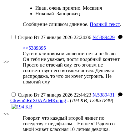
Иван, очень приятно. Москвич
Николай. Запорожец
Сообщение слишком длинное.
Полный текст
.
Сырно
Вт 27 января 2026 22:24:06
№5389429
>>5389395
Сути в клиповом мышлении нет и не было.
Он тебя не уважает, постя подобный контент.
>>
Просто не отвечай ему, его эгоизм не
соответствует его возможностям. Дешевая
распродажа, то что он хочет устроить. Не
помогай ему
Сырно
Вт 27 января 2026 22:44:23
№5389431
Gkwm5RdX0AArMKo.jpg
- (
194 KB, 1290x1849
)
>>
Говорят, что каждый второй живет по
соседству с педофилом... Но не я! Рядом со
мной живет классная 10-летняя девочка.