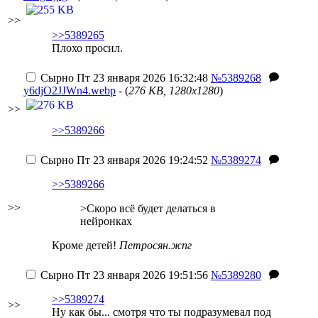
>>
>>5389265
Плохо просил.
Сырно
Пт 23 января 2026 16:32:48
№5389268
y6djO2JJWn4.webp
- (
276 KB, 1280x1280
)
>>
>>5389266
Сырно
Пт 23 января 2026 19:24:52
№5389274
>>5389266
>>
>Скоро всё будет делаться в
нейронках
Кроме детей!
Петросян.жпг
Сырно
Пт 23 января 2026 19:51:56
№5389280
>>5389274
>>
Ну как бы... смотря что ты подразумевал под