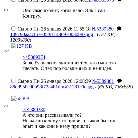
>>
Оно само входит, когда надо. Эль Псай
Конгруу.
Сырно
Пн 26 января 2026 11:55:18
№5389380
1d9190aa4cf57e05f911436970b80087.jpg
- (
127 KB,
1200x800
)
>>
>>5389374
Знаю буквально единиц из тех, кто смог это
сделать. С тех пор больше я их и не видел.
Сырно
Пн 26 января 2026 12:08:39
№5389381
88dd950cd0b98f72e4b1dbca31281c0c.jpg
- (
66 KB, 736x858
)
>>
>>5389380
А что они рассказывали то?
Не важно к чему что привело, каков был их
опыт и как они к нему пришли?