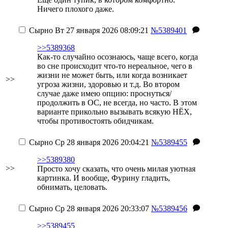
Ничего плохого даже.
Сырно
Вт 27 января 2026 08:09:21
№5389401
>>5389368
Как-то случайно осознаюсь, чаще всего, когда
во сне происходит что-то нереальное, чего в
жизни не может быть, или когда возникает
>>
угроза жизни, здоровью и т.д. Во втором
случае даже имею опцию: проснуться/
продолжить в ОС, не всегда, но часто. В этом
варианте прикольно вызывать всякую НЁХ,
чтобы противостоять обидчикам.
Сырно
Ср 28 января 2026 20:04:21
№5389455
>>5389380
>>
Просто хочу сказать, что очень милая уютная
картинка. И вообще, Фурину гладить,
обнимать, целовать.
Сырно
Ср 28 января 2026 20:33:07
№5389456
>>5389455