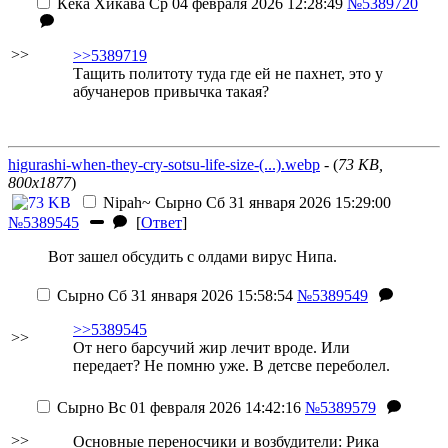
Кёка Хикава
Ср 04 февраля 2026 12:28:49
№5389720
>>
>>5389719
Тащить политоту туда где ей не пахнет, это у
абучанеров привычка такая?
higurashi-when-they-cry-sotsu-life-size-(...).webp
- (
73 KB,
800x1877
)
Nipah~
Сырно
Сб 31 января 2026 15:29:00
№5389545
[
Ответ
]
Вот зашел обсудить с олдами вирус Нипа.
Сырно
Сб 31 января 2026 15:58:54
№5389549
>>5389545
>>
От него барсучий жир лечит вроде. Или
передает? Не помню уже. В детсве переболел.
Сырно
Вс 01 февраля 2026 14:42:16
№5389579
>>
Основные переносчики и возбудители: Рика