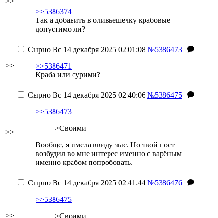
>>
>>5386374
Так а добавить в оливьешечку крабовые
допустимо ли?
Сырно
Вс 14 декабря 2025 02:01:08
№5386473
>>
>>5386471
Краба или сурими?
Сырно
Вс 14 декабря 2025 02:40:06
№5386475
>>5386473
>Своими
>>
Вообще, я имела ввиду зыс. Но твой пост
возбудил во мне интерес именно с варёным
именно крабом попробовать.
Сырно
Вс 14 декабря 2025 02:41:44
№5386476
>>5386475
>>
>Своими