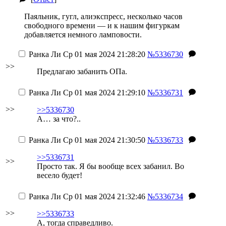
Паяльник, гугл, алиэкспресс, несколько часов
свободного времени — и к нашим фигуркам
добавляется немного ламповости.
Ранка Ли
Ср 01 мая 2024 21:28:20
№5336730
>>
Предлагаю забанить ОПа.
Ранка Ли
Ср 01 мая 2024 21:29:10
№5336731
>>
>>5336730
А… за что?..
Ранка Ли
Ср 01 мая 2024 21:30:50
№5336733
>>5336731
>>
Просто так. Я бы вообще всех забанил. Во
весело будет!
Ранка Ли
Ср 01 мая 2024 21:32:46
№5336734
>>
>>5336733
А, тогда справедливо.