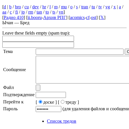
[
d
|
b
/
bro
/
cu
/
dev
/
hr
/
l
/
m
/
mu
/
o
/
s
/
tran
/
tu
/
tv
/
vg
/
x
|
a
/
aa
/
c
/
fi
/
jp
/
rm
/
tan
/
to
/
ts
/
vn
]
[
Радио 410
] [
ii.booru
-
Архив РПГ
] [
acomics
-
cf
-
ost
] [
𝕏
]
Ычан — Бред
Leave these fields empty (spam trap):
Тема
Сообщение
Файл
Подтверждение
Перейти к
[
доске ]
[
треду ]
Пароль
(для удаления файлов и сообщен
Список тредов