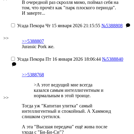
В очередной раз скролля мимо, поймал себя на
том, что прочёл как "парк плоского периода".
И заверте...
Усада Пекора
Чт 15 января 2026 21:15:55
№5388808
>>
>>5388807
Jurassic
Pork
же.
Усада Пекора
Пт 16 января 2026 18:06:44
№5388840
>>5388768
>А этот ведущий мне всегда
казался самым интеллигентным и
нормальным в этой троице.
>>
Тогда уж "Капитан улитка" самый
интеллигентный и спокойный. А Хаммонд
слишком суетился.
А эта "Высшая передача" ещё жива после
ухода с "Би-Би-Си"?