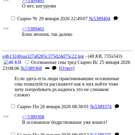
>>
>>5389461
О нет, кигуруми
Сырно
Чт 29 января 2026 22:49:07
№5389494
>>
>>5389461
Блин япония, так далеко
e4b1324feaa327a8285c375d24d75c22.jpg
- (
48 KB, 735x543
)
Осознанные сны тред
Сырно
Вс 25 января 2026
23:08:06
№5389368
[
Ответ
]
Если здесь есть люди практиковавшие осознанные
сны пожалуйста расскажите как в них войти тоже
хочу попробовать ps.надеюсь это не слишком
сложно
Сырно
Пн 26 января 2026 08:38:01
№5389374
>>
>>5389368
В осознанное бодрствование уже вошел?
Сырно
Пн 26 января 2026 08:40:52
№5389375