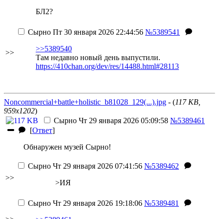
БЛ2?
Сырно
Пт 30 января 2026 22:44:56
№5389541
>>5389540
>>
Там недавно новый день выпустили.
https://410chan.org/dev/res/14488.html#28113
Noncommercial+battle+holistic_b81028_129(...).jpg
- (
117 KB,
959x1202
)
Сырно
Чт 29 января 2026 05:09:58
№5389461
[
Ответ
]
Обнаружен музей Сырно!
Сырно
Чт 29 января 2026 07:41:56
№5389462
>>
>ИЯ
Сырно
Чт 29 января 2026 19:18:06
№5389481