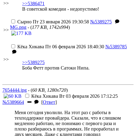
>>
>>5386471
В советской комедии - недопустимо!
Сырно
Пт 23 января 2026 19:30:58
№5389275
MG.png
- (
177 KB, 1742x994
)
>>
Кёка Хикава
Пт 06 февраля 2026 18:40:30
№5389785
>>
>>5389275
Боба Фетт против Сатоки Нипа.
7654444.jpg
- (
60 KB, 1280x720
)
Кёка Хикава
Вт 03 февраля 2026 17:12:25
№5389664
[
Ответ
]
Меня сегодня уволили. На этот раз с работы в
техподдержке провайдера. Сказали, что я слишком
медленно работаю, не понимаю с первого раза и
плохо разбираюсь в программах. Не проработал и
двух месяцев. Даже с клиентами говорил