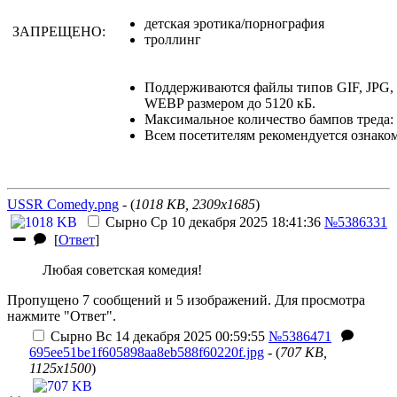
детская эротика/порнография
ЗАПРЕЩЕНО:
троллинг
Поддерживаются файлы типов GIF, JPG
WEBP размером до 5120 кБ.
Максимальное количество бампов треда: 
Всем посетителям рекомендуется ознако
USSR Comedy.png
- (
1018 KB, 2309x1685
)
Сырно
Ср 10 декабря 2025 18:41:36
№5386331
[
Ответ
]
Любая советская комедия!
Пропущено 7 сообщений и 5 изображений. Для просмотра
нажмите "Ответ".
Сырно
Вс 14 декабря 2025 00:59:55
№5386471
695ee51be1f605898aa8eb588f60220f.jpg
- (
707 KB,
1125x1500
)