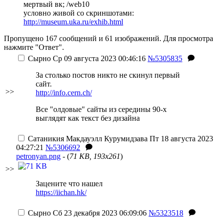
мертвый вк; /web10
условно живой со скриншотами:
http://museum.uka.ru/exhib.html
Пропущено 167 сообщений и 61 изображений. Для просмотра
нажмите "Ответ".
Сырно
Ср 09 августа 2023 00:46:16
№5305835
За столько постов никто не скинул первый
сайт.
>>
http://info.cern.ch/
Все "олдовые" сайты из середины 90-х
выглядят как текст без дизайна
Сатаникия Макдауэлл Курумидзава
Пт 18 августа 2023
04:27:21
№5306692
petronyan.png
- (
71 KB, 193x261
)
>>
Зацените что нашел
https://iichan.hk/
Сырно
Сб 23 декабря 2023 06:09:06
№5323518