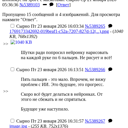
05:36:36
№5389103
[
Ответ
]
Пропущено 15 сообщений и 4 изображений. Для просмотра
нажмите "Ответ".
Сырно
Пт 23 января 2026 16:03:34
№5389265
1769173342692-019beaf1-c52a-7207-827d-12(...).png
- (
1040
KB, 768x1392
)
>>
Шутки ради попросил нейронку нарисовать
на каждой руке по 6 пальцев. Не рисует и всё!
Сырно
Пт 23 января 2026 16:13:51
№5389266
Пять пальцев - это мало. Впрочем, не вижу
проблем с ИИ. Это будущее, это прогресс.
>>
Скоро всё будет делаться в нейронках. От
этого не сбежать и не спрятаться.
Будущее уже наступило.
Сырно
Пт 23 января 2026 16:31:57
№5389267
image.jpg
- (
255 KB, 752x1376
)