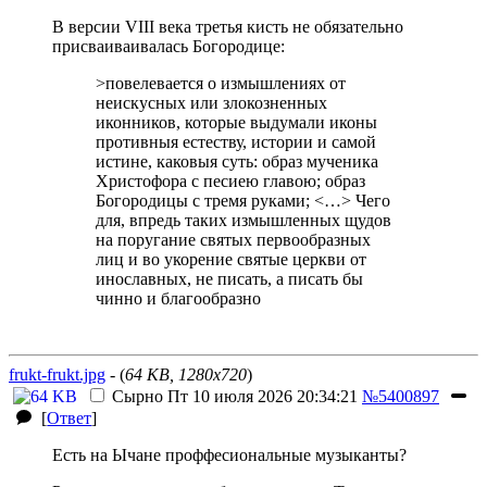
В версии VIII века третья кисть не обязательно
присваиваивалась Богородице:
>повелевается о измышлениях от
неискусных или злокозненных
иконников, которые выдумали иконы
противныя естеству, истории и самой
истине, каковыя суть: образ мученика
Христофора с песиею главою; образ
Богородицы с тремя руками; <…> Чего
для, впредь таких измышленных щудов
на поругание святых первообразных
лиц и во укорение святые церкви от
инославных, не писать, а писать бы
чинно и благообразно
frukt-frukt.jpg
- (
64 KB, 1280x720
)
Сырно
Пт 10 июля 2026 20:34:21
№5400897
[
Ответ
]
Есть на Ычане проффесиональные музыканты?