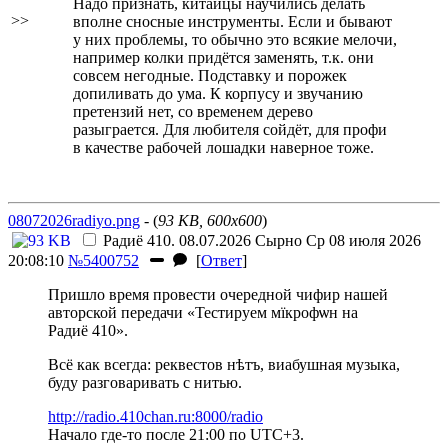
Надо признать, китайцы научились делать
>>
вполне сносные инструменты. Если и бывают
у них проблемы, то обычно это всякие мелочи,
например колки придётся заменять, т.к. они
совсем негодные. Подставку и порожек
допиливать до ума. К корпусу и звучанию
претензий нет, со временем дерево
разыграется. Для любителя сойдёт, для профи
в качестве рабочей лошадки наверное тоже.
08072026radiyo.png
- (
93 KB, 600x600
)
Радиё 410. 08.07.2026
Сырно
Ср 08 июля 2026
20:08:10
№5400752
[
Ответ
]
Пришло время провести очередной чифир нашей
авторской передачи «Тестируем мїкрофѡн на
Радиё 410».
Всё как всегда: реквестов нѣтъ, виабушная музыка,
буду разговаривать с нитью.
http://radio.410chan.ru:8000/radio
Начало где-то после 21:00 по UTC+3.