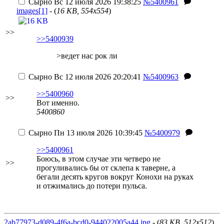
Сырно
Вс 12 июля 2026 19:38:25
№5400961
images[1]
- (
16 KB, 554x554
)
>>
>>5400939
>ведет нас рок ли
Сырно
Вс 12 июля 2026 20:20:41
№5400963
>>5400960
>>
Вот именно.
5400860
Сырно
Пн 13 июля 2026 10:39:45
№5400979
>>5400961
Боюсь, в этом случае эти четверо не
>>
прогуливались бы от склепа к таверне, а
бегали десять кругов вокруг Конохи на руках
и отжимались до потери пульса.
2ab77973-d089-4f6a-bcd0-944022005a44.jpg
- (
83 KB, 512x512
)