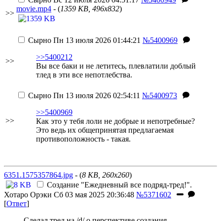
movie.mp4
- (
1359 KB, 496x832
)
>>
Сырно
Пн 13 июля 2026 01:44:21
№5400969
>>5400212
>>
Вы все баки и не летитесь, плевлатили доблый
тлед в эти все непотлебства.
Сырно
Пн 13 июля 2026 02:54:11
№5400973
>>5400969
>>
Как это у тебя лоли не добрые и непотребные?
Это ведь их общепринятая предлагаемая
противоположность - такая.
6351.1575357864.jpg
- (
8 KB, 260x260
)
Создание "Ежедневный все подряд-тред!".
Хотаро Орэки
Сб 03 мая 2025 20:36:48
№5371602
[
Ответ
]
Сделал тред на /d/ о перспективе создания