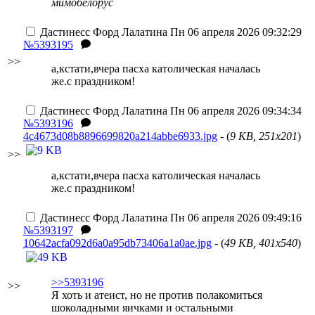
мимобелорус
Дастинесс Форд Лалатина
Пн 06 апреля 2026 09:32:29
№5393195
>>
а,кстати,вчера пасха католическая началась
же.с праздником!
Дастинесс Форд Лалатина
Пн 06 апреля 2026 09:34:34
№5393196
4c4673d08b8896699820a214abbe6933.jpg
- (
9 KB, 251x201
)
>>
а,кстати,вчера пасха католическая началась
же.с праздником!
Дастинесс Форд Лалатина
Пн 06 апреля 2026 09:49:16
№5393197
10642acfa092d6a0a95db73406a1a0ae.jpg
- (
49 KB, 401x540
)
>>5393196
>>
Я хоть и атеист, но не против полакомиться
шоколадными яичками и остальными