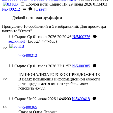
Доблой ноти
Сырно
Пн 29 июня 2026 01:34:03
№5400212
[
Ответ
]
Доблой ноти маи друфьяфки
Пропущено 10 сообщений и 5 изображений. Для просмотра
нажмите "Ответ".
Сырно
Ср 01 июля 2026 20:20:46
№5400376
аефки.jpg
- (
36 KB, 474x465
)
>>
>>5400212
Сырно
Ср 01 июля 2026 22:11:52
№5400385
РАЦИОНАЛИЗАТОРСКОЕ ПРЕДЛОЖЕНИЕ
>>
В целях повышения информационной ёмкости
речи предлагается вместо
юрийные лоли
говорить
лолии
.
Сырно
Чт 02 июля 2026 14:46:00
№5400418
>>
>>5400365
Сказала Одна Девочка.