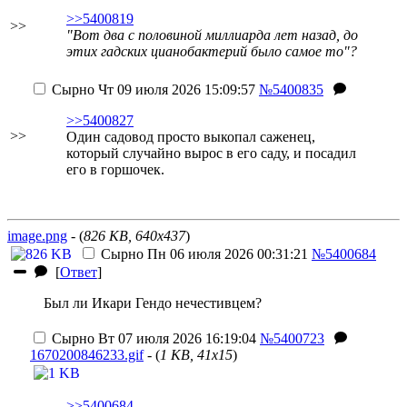
>>5400819
>>
"Вот два с половиной миллиарда лет назад, до
этих гадских цианобактерий было самое то"?
Сырно
Чт 09 июля 2026 15:09:57
№5400835
>>5400827
>>
Один садовод просто выкопал саженец,
который случайно вырос в его саду, и посадил
его в горшочек.
image.png
- (
826 KB, 640x437
)
Сырно
Пн 06 июля 2026 00:31:21
№5400684
[
Ответ
]
Был ли Икари Гендо нечестивцем?
Сырно
Вт 07 июля 2026 16:19:04
№5400723
1670200846233.gif
- (
1 KB, 41x15
)
>>5400684