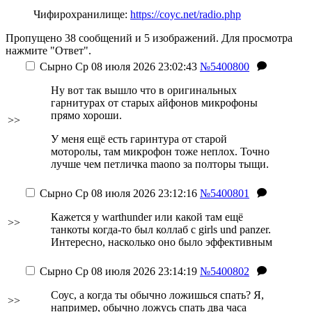
Чифирохранилище:
https://coyc.net/radio.php
Пропущено 38 сообщений и 5 изображений. Для просмотра
нажмите "Ответ".
Сырно
Ср 08 июля 2026 23:02:43
№5400800
Ну вот так вышло что в оригинальных
гарнитурах от старых айфонов микрофоны
прямо хороши.
>>
У меня ещё есть гаринтура от старой
моторолы, там микрофон тоже неплох. Точно
лучше чем петличка maono за полторы тыщи.
Сырно
Ср 08 июля 2026 23:12:16
№5400801
Кажется у warthunder или какой там ещё
>>
танкоты когда-то был коллаб с girls und panzer.
Интересно, насколько оно было эффективным
Сырно
Ср 08 июля 2026 23:14:19
№5400802
Соус, а когда ты обычно ложишься спать? Я,
>>
например, обычно ложусь спать два часа