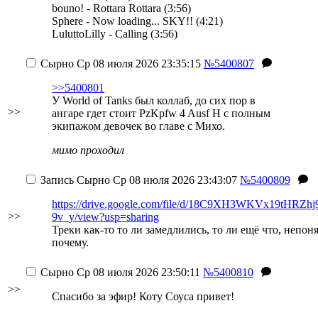
bouno! - Rottara Rottara (3:56)
Sphere - Now loading... SKY!! (4:21)
LuluttoLilly - Calling (3:56)
Сырно
Ср 08 июля 2026 23:35:15
№5400807
>>5400801
У World of Tanks был коллаб, до сих пор в
>>
ангаре гдет стоит PzKpfw 4 Ausf H с полным
экипажом девочек во главе с Михо.
мимо проходил
Запись
Сырно
Ср 08 июля 2026 23:43:07
№5400809
https://drive.google.com/file/d/18C9XH3WKVx19tHRZh
>>
9v_y/view?usp=sharing
Треки как-то то ли замедлились, то ли ещё что, непон
почему.
Сырно
Ср 08 июля 2026 23:50:11
№5400810
>>
Спасибо за эфир! Коту Соуса привет!