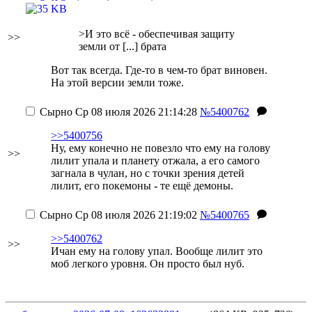
>И это всё - обеспечивая защиту
>>
земли от [...] брата
Вот так всегда. Где-то в чем-то брат виновен.
На этой версии земли тоже.
Сырно
Ср 08 июля 2026 21:14:28
№5400762
>>5400756
Ну, ему конечно не повезло что ему на голову
>>
лилит упала и планету отжала, а его самого
загнала в чулан, но с точки зрения детей
лилит, его покемоны - те ещё демоны.
Сырно
Ср 08 июля 2026 21:19:02
№5400765
>>5400762
>>
Ичан ему на голову упал. Вообще лилит это
моб легкого уровня. Он просто был нуб.