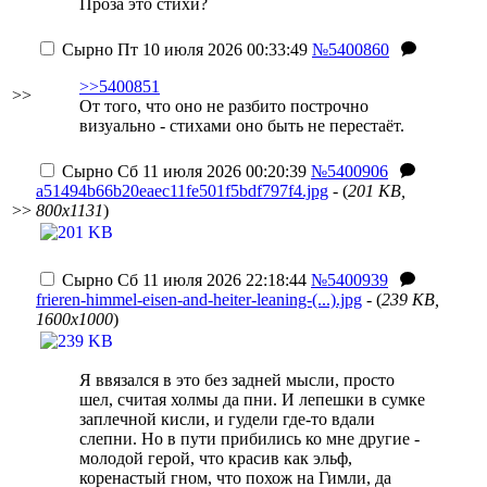
Проза это стихи?
Сырно
Пт 10 июля 2026 00:33:49
№5400860
>>5400851
>>
От того, что оно не разбито построчно
визуально - стихами оно быть не перестаёт.
Сырно
Сб 11 июля 2026 00:20:39
№5400906
a51494b66b20eaec11fe501f5bdf797f4.jpg
- (
201 KB,
>>
800x1131
)
Сырно
Сб 11 июля 2026 22:18:44
№5400939
frieren-himmel-eisen-and-heiter-leaning-(...).jpg
- (
239 KB,
1600x1000
)
Я ввязался в это без задней мысли, просто
шел, считая холмы да пни. И лепешки в сумке
заплечной кисли, и гудели где-то вдали
слепни. Но в пути прибились ко мне другие -
молодой герой, что красив как эльф,
коренастый гном, что похож на Гимли, да