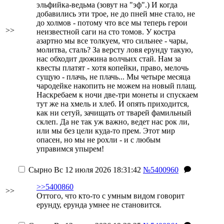
эльфийка-ведьма (зовут на "эф".) И когда
добавились эти трое, не до пней мне стало, не
до холмов - потому что все мы теперь герои
>>
неизвестной саги на сто томов. У костра
азартно мы все толкуем, что сильнее - чары,
молитва, сталь? За версту ловя ерунду такую,
нас обходит дюжина волчьих стай. Нам за
квесты платят - хотя копейки, право, мелочь
сущую - плачь, не плачь... Мы четыре месяца
чародейке накопить не можем на новый плащ.
Наскребаем к ночи две-три монеты и спускаем
тут же на хмель и хлеб. И опять приходится,
как ни сетуй, зачищать от тварей фамильный
склеп. Да не так уж важно, ведет нас рок ли,
или мы без цели куда-то прем. Этот мир
опасен, но мы не рохли - и с любым
управимся упырем!
Сырно
Вс 12 июля 2026 18:31:42
№5400960
>>5400860
>>
Оттого, что кто-то с умным видом говорит
ерунду, ерунда умнее не становится.