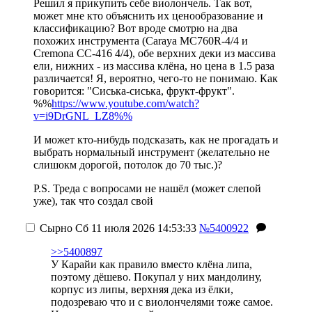
Решил я прикупить себе виолончель. Так вот,
может мне кто объяснить их ценообразование и
классификацию? Вот вроде смотрю на два
похожих инструмента (Caraya MC760R-4/4 и
Cremona CC-416 4/4), обе верхних деки из массива
ели, нижних - из массива клёна, но цена в 1.5 раза
различается! Я, вероятно, чего-то не понимаю. Как
говорится: "Сиська-сиська, фрукт-фрукт".
%%
https://www.youtube.com/watch?
v=i9DrGNL_LZ8%%
И может кто-нибудь подсказать, как не прогадать и
выбрать нормальный инструмент (желательно не
слишокм дорогой, потолок до 70 тыс.)?
P.S. Треда с вопросами не нашёл (может слепой
уже), так что создал свой
Сырно
Сб 11 июля 2026 14:53:33
№5400922
>>5400897
У Карайи как правило вместо клёна липа,
поэтому дёшево. Покупал у них мандолину,
корпус из липы, верхняя дека из ёлки,
подозреваю что и с виолончелями тоже самое.