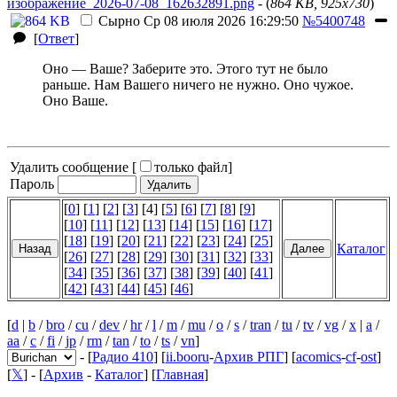
изображение_2026-07-08_162632891.png
- (
864 KB, 925x730
)
Сырно
Ср 08 июля 2026 16:29:50
№5400748
[
Ответ
]
Оно — Ваше? Заберите это. Этого тут не было
раньше. Нам Вашего ничего не нужно. Оно чужое.
Оно Ваше.
Удалить сообщение [
только файл
]
Пароль
[
0
] [
1
] [
2
] [
3
] [4] [
5
] [
6
] [
7
] [
8
] [
9
]
[
10
] [
11
] [
12
] [
13
] [
14
] [
15
] [
16
] [
17
]
[
18
] [
19
] [
20
] [
21
] [
22
] [
23
] [
24
] [
25
]
Каталог
[
26
] [
27
] [
28
] [
29
] [
30
] [
31
] [
32
] [
33
]
[
34
] [
35
] [
36
] [
37
] [
38
] [
39
] [
40
] [
41
]
[
42
] [
43
] [
44
] [
45
] [
46
]
[
d
|
b
/
bro
/
cu
/
dev
/
hr
/
l
/
m
/
mu
/
o
/
s
/
tran
/
tu
/
tv
/
vg
/
x
|
a
/
aa
/
c
/
fi
/
jp
/
rm
/
tan
/
to
/
ts
/
vn
]
- [
Радио 410
] [
ii.booru
-
Архив РПГ
] [
acomics
-
cf
-
ost
]
[
𝕏
] - [
Архив
-
Каталог
] [
Главная
]