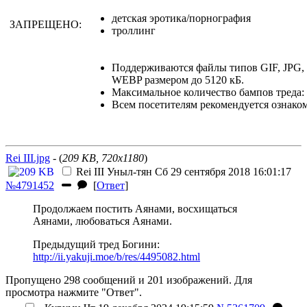
детская эротика/порнография
ЗАПРЕЩЕНО:
троллинг
Поддерживаются файлы типов GIF, JPG
WEBP размером до 5120 кБ.
Максимальное количество бампов треда: 
Всем посетителям рекомендуется ознако
Rei III.jpg
- (
209 KB, 720x1180
)
Rei III
Уныл-тян
Сб 29 сентября 2018 16:01:17
№4791452
[
Ответ
]
Продолжаем постить Аянами, восхищаться
Аянами, любоваться Аянами.
Предыдущий тред Богини:
http://ii.yakuji.moe/b/res/4495082.html
Пропущено 298 сообщений и 201 изображений. Для
просмотра нажмите "Ответ".