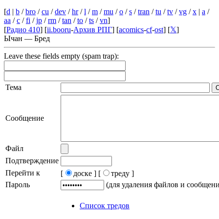
[
d
|
b
/
bro
/
cu
/
dev
/
hr
/
l
/
m
/
mu
/
o
/
s
/
tran
/
tu
/
tv
/
vg
/
x
|
a
/
aa
/
c
/
fi
/
jp
/
rm
/
tan
/
to
/
ts
/
vn
]
[
Радио 410
] [
ii.booru
-
Архив РПГ
] [
acomics
-
cf
-
ost
] [
𝕏
]
Ычан — Бред
Leave these fields empty (spam trap):
Тема
Сообщение
Файл
Подтверждение
Перейти к
[
доске ]
[
треду ]
Пароль
(для удаления файлов и сообщен
Список тредов