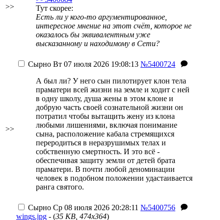
>>
Тут скорее:
Есть ли у кого-то аргументированное,
интересное мнение на этот счёт, которое не
оказалось бы эквивалентным уже
высказанному и находимому в Сети?
Сырно
Вт 07 июля 2026 19:08:13
№5400724
А был ли? У него сын пилотирует клон тела
праматери всей жизни на земле и ходит с ней
в одну школу, душа жены в этом клоне и
добрую часть своей сознательной жизни он
потратил чтобы вытащить жену из клона
любыми лишениями, включая понимание
>>
сына, расположение кабала стремящихся
переродиться в неразрушимых телах и
собственную смертность. И это всё -
обеспечивая защиту земли от детей брата
праматери. В почти любой деноминации
человек в подобном положении удастаивается
ранга святого.
Сырно
Ср 08 июля 2026 20:28:11
№5400756
wings.jpg
- (
35 KB, 474x364
)