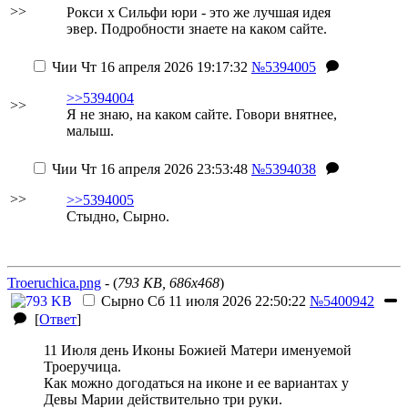
>>
Рокси x Сильфи юри - это же лучшая идея
эвер. Подробности знаете на каком сайте.
Чии
Чт 16 апреля 2026 19:17:32
№5394005
>>5394004
>>
Я не знаю, на каком сайте. Говори внятнее,
малыш.
Чии
Чт 16 апреля 2026 23:53:48
№5394038
>>
>>5394005
Стыдно, Сырно.
Troeruchica.png
- (
793 KB, 686x468
)
Сырно
Сб 11 июля 2026 22:50:22
№5400942
[
Ответ
]
11 Июля день Иконы Божией Матери именуемой
Троеручица.
Как можно догодаться на иконе и ее вариантах у
Девы Марии действительно три руки.