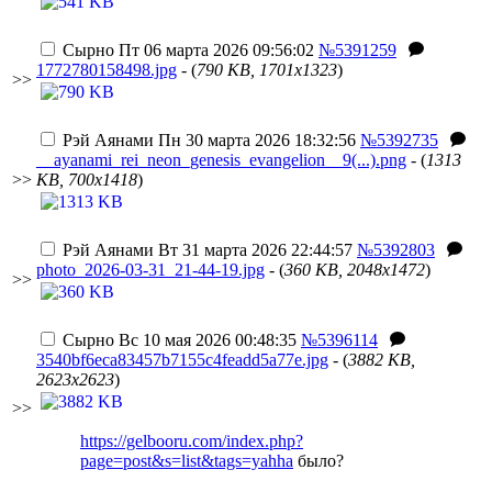
Сырно
Пт 06 марта 2026 09:56:02
№5391259
1772780158498.jpg
- (
790 KB, 1701x1323
)
>>
Рэй Аянами
Пн 30 марта 2026 18:32:56
№5392735
__ayanami_rei_neon_genesis_evangelion__9(...).png
- (
1313
>>
KB, 700x1418
)
Рэй Аянами
Вт 31 марта 2026 22:44:57
№5392803
photo_2026-03-31_21-44-19.jpg
- (
360 KB, 2048x1472
)
>>
Сырно
Вс 10 мая 2026 00:48:35
№5396114
3540bf6eca83457b7155c4feadd5a77e.jpg
- (
3882 KB,
2623x2623
)
>>
https://gelbooru.com/index.php?
page=post&s=list&tags=yahha
было?