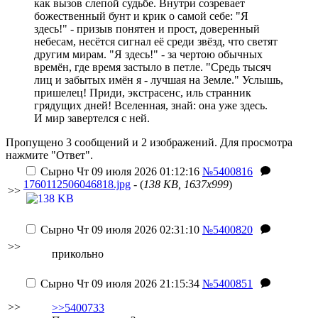
как вызов слепой судьбе. Внутри созревает
божественный бунт и крик о самой себе: "Я
здесь!" - призыв понятен и прост, доверенный
небесам, несётся сигнал её среди звёзд, что светят
другим мирам. "Я здесь!" - за чертою обычных
времён, где время застыло в петле. "Средь тысяч
лиц и забытых имён я - лучшая на Земле." Услышь,
пришелец! Приди, экстрасенс, иль странник
грядущих дней! Вселенная, знай: она уже здесь.
И мир завертелся с ней.
Пропущено 3 сообщений и 2 изображений. Для просмотра
нажмите "Ответ".
Сырно
Чт 09 июля 2026 01:12:16
№5400816
1760112506046818.jpg
- (
138 KB, 1637x999
)
>>
Сырно
Чт 09 июля 2026 02:31:10
№5400820
>>
прикольно
Сырно
Чт 09 июля 2026 21:15:34
№5400851
>>
>>5400733