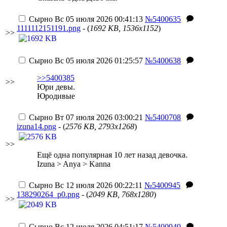
Сырно
Вс 05 июля 2026 00:41:13
№5400635
1111112151191.png
- (
1692 KB, 1536x1152
)
>>
Сырно
Вс 05 июля 2026 01:25:57
№5400638
>>5400385
>>
Юри девы.
Юродивые
Сырно
Вт 07 июля 2026 03:00:21
№5400708
izuna14.png
- (
2576 KB, 2793x1268
)
>>
Ещё одна популярная 10 лет назад девочка.
Izuna > Anya > Kanna
Сырно
Вс 12 июля 2026 00:22:11
№5400945
138290264_p0.png
- (
2049 KB, 768x1280
)
>>
Сырно
Вс 12 июля 2026 04:51:17
№5400949