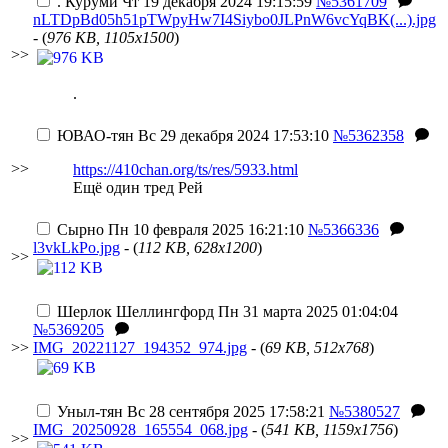
.
Куруми
Чт 19 декабря 2024 19:15:59
№5361709
nLTDpBd05h51pTWpyHw7I4Siybo0JLPnW6vcYqBK(...).jpg
- (
976 KB, 1105x1500
)
>>
.
ЮВАО-тян
Вс 29 декабря 2024 17:53:10
№5362358
>>
https://410chan.org/ts/res/5933.html
Ещё один тред Рей
Сырно
Пн 10 февраля 2025 16:21:10
№5366336
l3vkLkPo.jpg
- (
112 KB, 628x1200
)
>>
Шерлок Шеллингфорд
Пн 31 марта 2025 01:04:04
№5369205
>>
IMG_20221127_194352_974.jpg
- (
69 KB, 512x768
)
Уныл-тян
Вс 28 сентября 2025 17:58:21
№5380527
IMG_20250928_165554_068.jpg
- (
541 KB, 1159x1756
)
>>