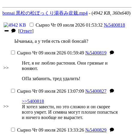
bonsai 黒松の松ぼっくり湯吞み盆栽.mp4
- (
4942 KB, 360x640
)
Сырно
Чт 09 июля 2026 01:53:32
№5400818
[
Ответ
]
Ычанька, а у тебя есть свой бонсай?
Сырно
Чт 09 июля 2026 01:59:49
№5400819
Нет, я не люблю растения. Они грязные и
>>
воняют.
ОПа забанить, тред удалить!
Сырно
Чт 09 июля 2026 13:07:09
№5400827
>>5400818
>>
Я хотел завести, но это сложно и он скорее
всего умрет. И семяна могут плохие попасться
и ничего вообще не вырастет.
Сырно
Чт 09 июля 2026 13:33:26
№5400829