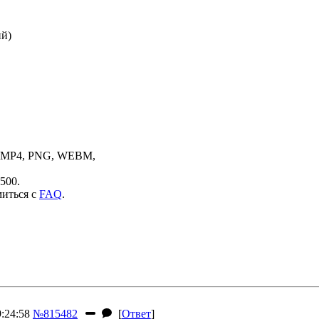
ий)
, MP4, PNG, WEBM,
500.
миться с
FAQ
.
:24:58
№815482
[
Ответ
]