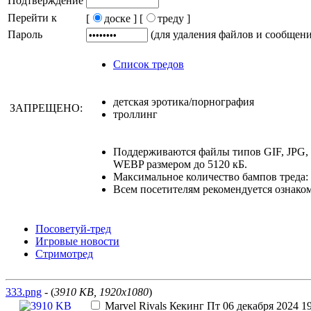
Подтверждение
Перейти к
[
доске ]
[
треду ]
Пароль
(для удаления файлов и сообщен
Список тредов
детская эротика/порнография
ЗАПРЕЩЕНО:
троллинг
Поддерживаются файлы типов GIF, JPG
WEBP размером до 5120 кБ.
Максимальное количество бампов треда: 
Всем посетителям рекомендуется ознако
Посоветуй-тред
Игровые новости
Стримотред
333.png
- (
3910 KB, 1920x1080
)
Marvel Rivals
Кекинг
Пт 06 декабря 2024 19