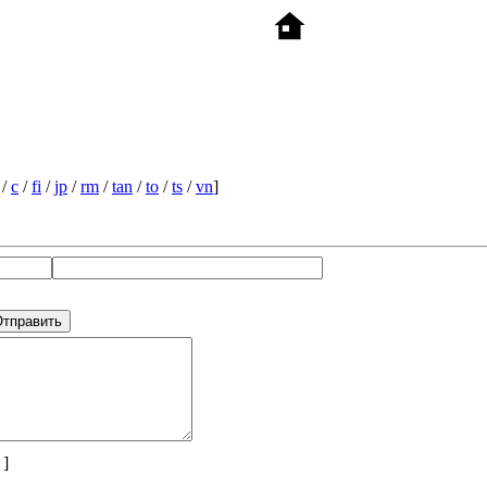
/
c
/
fi
/
jp
/
rm
/
tan
/
to
/
ts
/
vn
]
 ]