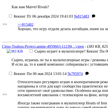
Как вам Marvel Rivals?
Кекинг
Пт 06 декабря 2024 19:41:03
№815483
>>
>>815482
Хорошо, что игру отдали делать китайцам, иначе на з
Cirno-Touhou-Project-anime-4959663-11230(...).jpeg
- (
383 KB, 82
Сырно играет в мультиплеере?
Кекинг
Пн 06
Сырно, играешь ли ты в мультиплеерные игры / режимы 
И если да, то в какой компании: собираешься с устоявш
Кекинг
Пн 06 мая 2024 13:01:14
№795974
Относительно регулярно играю в кооперативном режим
напарника в сети для карт сообщества практически не
сети приносит своё удовольствие. Особенно когда поп
>>
восьмилетний школьник с телевизором на фоне, котор
Иногда также поигрываю в мультиплеер Hearts of Iron
партии заканчиваются даже до начала самой мировой 