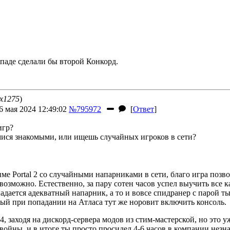
ападе сделали бы второй Конкорд.
5x1275
)
 мая 2024 12:49:02
№795972
[
Ответ
]
игр?
имися знакомыми, или ищешь случайных игроков в сети?
е Portal 2 со случайными напарниками в сети, благо игра позво
возможно. Естественно, за пару сотен часов успел выучить все к
адается адекватный напарник, а то и вовсе спидранер с парой т
ый при попадании на Атласа тут же норовит включить консоль.
 4, заходя на дискорд-сервера модов из стим-мастерской, но это
войны, и в итоге ты просто просидел 4-6 часов в компании незн