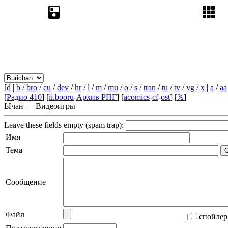
[
d
|
b
/
bro
/
cu
/
dev
/
hr
/
l
/
m
/
mu
/
o
/
s
/
tran
/
tu
/
tv
/
vg
/
x
|
a
/
aa
[
Радио 410
] [
ii.booru
-
Архив РПГ
] [
acomics
-
cf
-
ost
] [
𝕏
]
Ычан — Видеоигры
Leave these fields empty (spam trap):
Имя
Тема
Сообщение
Файл
[
спойлер