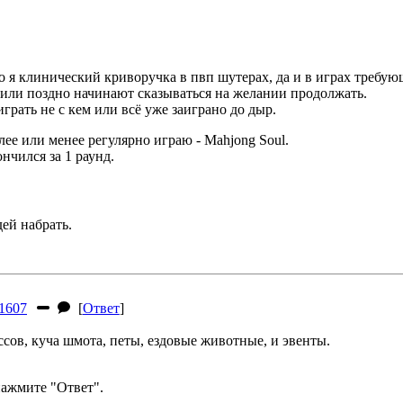
о я клинический криворучка в пвп шутерах, да и в играх требую
 или поздно начинают сказываться на желании продолжать.
грать не с кем или всё уже заиграно до дыр.
ее или менее регулярно играю - Mahjong Soul.
нчился за 1 раунд.
ей набрать.
1607
[
Ответ
]
ов, куча шмота, петы, ездовые животные, и эвенты.
ажмите "Ответ".