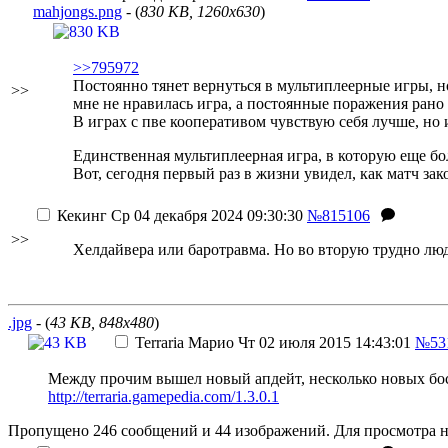
mahjongs.png
- (
830 KB, 1260x630
)
>>795972
Постоянно тянет вернуться в мультиплеерные игры, н
>>
мне не нравилась игра, а постоянные поражения рано
В играх с пве кооперативом чувствую себя лучше, но и
Единственная мультиплеерная игра, в которую еще бол
Вот, сегодня первый раз в жизни увидел, как матч зако
Кекинг
Ср 04 декабря 2024 09:30:30
№815106
>>
Хелдайвера или баротравма. Но во вторую трудно люд
.jpg
- (
43 KB, 848x480
)
Terraria
Марио
Чт 02 июля 2015 14:43:01
№53
Между прочим вышел новый апдейт, несколько новых босс
http://terraria.gamepedia.com/1.3.0.1
Пропущено 246 сообщений и 44 изображений. Для просмотра н