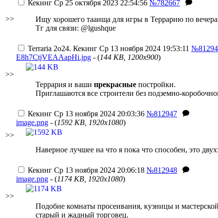
Кекинг
Ср 25 октября 2023 22:54:56
№782667
>>
Ищу хорошего тааища для игры в Террарию по вечерам,
Тг для связи: @lgushque
Terraria 2o24.
Кекинг
Ср 13 ноября 2024 19:53:11
№81294
E8h7CtjVEAAapHi.jpg
- (
144 KB, 1200x900
)
>>
Террария и ваши
прекрасные
постройки.
Приглашаются все строители без подземно-коробочно
Кекинг
Ср 13 ноября 2024 20:03:36
№812947
image.png
- (
1592 KB, 1920x1080
)
>>
Наверное лучшее на что я пока что способен, это двух
Кекинг
Ср 13 ноября 2024 20:06:18
№812948
image.png
- (
1174 KB, 1920x1080
)
>>
Подобие комнаты просеивания, кузницы и мастерской,
старый и жадный торговец.