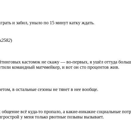
грать и забил, уныло по 15 минут катку ждать.
x2582
)
йтинговых кастомок не скажу — во-первых, я ушёл оттуда больше
рутили командный матчмейкер, и вот он сто процентов жив.
 летом, в остальные сезоны не тянет в нее вообще.
х общение всё куда-то пропало, а какие-никакие социальные потр
 игрострой у меня только рвотные позывы вызывает.