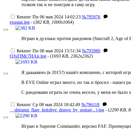
толком так и не поиграв в саму игру.
Кекинг
Пн 06 мая 2024 14:02:23
№795976
exusiai.jpg
- (
382 KB, 1000x1064
)
>>
Играю в дуэльки против рандомов (Starcraft 2, Age of
Кекинг
Пн 06 мая 2024 15:51:34
№795980
QJxFIMc7HAg.jpg
- (
1693 KB, 2362x2362
)
Я дааааавно (в 2015?) нашёл компанию, с которой игра
>>
В EVE Online играл много, но так и бросил - нашел ра
С рандомами играть не очень весело, у меня не было
Кекинг
Ср 08 мая 2024 18:42:49
№796118
__shiranui_flare_hololive_drawn_by_gotou(...).jpg
- (
2290 KB, 
>>
Играю в Supreme Commander, версию FAF. Преимущест