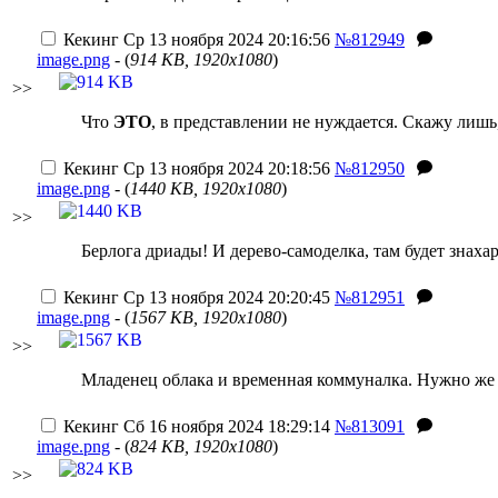
Кекинг
Ср 13 ноября 2024 20:16:56
№812949
image.png
- (
914 KB, 1920x1080
)
>>
Что
ЭТО
, в представлении не нуждается. Скажу лишь
Кекинг
Ср 13 ноября 2024 20:18:56
№812950
image.png
- (
1440 KB, 1920x1080
)
>>
Берлога дриады! И дерево-самоделка, там будет знаха
Кекинг
Ср 13 ноября 2024 20:20:45
№812951
image.png
- (
1567 KB, 1920x1080
)
>>
Младенец облака и временная коммуналка. Нужно же
Кекинг
Сб 16 ноября 2024 18:29:14
№813091
image.png
- (
824 KB, 1920x1080
)
>>