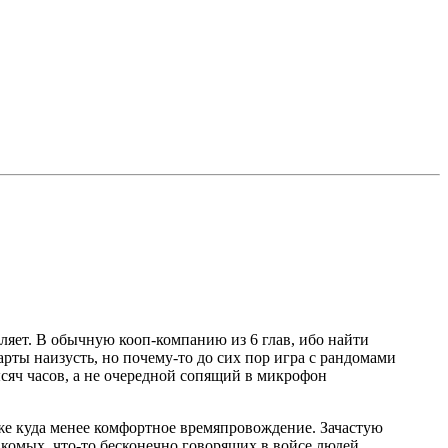
ляет. В обычную кооп-компанию из 6 глав, ибо найти
арты наизусть, но почему-то до сих пор игра с рандомами
ысяч часов, а не очередной сопящий в микрофон
 уже куда менее комфортное времяпровождение. Зачастую
акомых, что-то бесконечно говорящих в войсе людей,