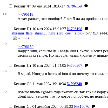
Кекинг
Чт 09 мая 2024 18:35:14
№796159
>>
>>796118
А там ранкед жив вообще? Я лет 5 назад пробовал пои
Кекинг
Пт 10 мая 2024 16:01:27
№796198
__shiranui_flare_shiranui_flare_(3rd_cos(...).jpg
- (
573 KB, 1444
>>
>>796159
Ладдер жив, если ты не Тагада или Нексус. Насчёт ре
своим дуал гапом. Но пару лет назад к клиенту прик
Кекинг
Пт 10 мая 2024 21:54:05
№796207
>>
В squad. Иногда в hearts of iron 4 но почему-то только
Кекинг
Сб 11 мая 2024 19:10:34
№796248
>>
Думаю вновь куда-нибудь вкатиться, так как на борда
client mod, а может что-то новое попробую, но новый
Кекинг
Ср 04 декабря 2024 00:29:33
№815076